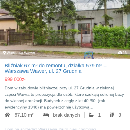
Warszawa Wawer
16
Bliźniak 67 m² do remontu, działka 579 m² –
Warszawa Wawer, ul. 27 Grudnia
999 000
zł
Dom w zabudowie bliźniaczej przy ul. 27 Grudnia w zielonej
części Wawra to propozycja dla osób, które szukają solidnej bazy
do własnej aranżacji. Budynek z cegły z lat 40./50. (rok
ewidencyjny 1948) ma powierzchnię użytkową…
67,10 m²
brak danych
1
3
Dom na sprzedaż Warszawa
Biuro nieruchomości