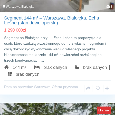
Warszawa Białołęka
3
Segment 144 m² – Warszawa, Białołęka, Echa
Leśne (stan deweloperski)
1 290 000
zł
Segment na Białołęce przy ul. Echa Leśne to propozycja dla
osób, które szukają przestronnego domu z własnym ogrodem i
chcą dokończyć wykończenie według własnego projektu.
Nieruchomość ma łącznie 144 m² powierzchni rozłożonej na
trzech kondygnacjach:…
144 m²
brak danych
brak danych
brak danych
Dom na sprzedaż Warszawa
Oferta prywatna
bliźniak