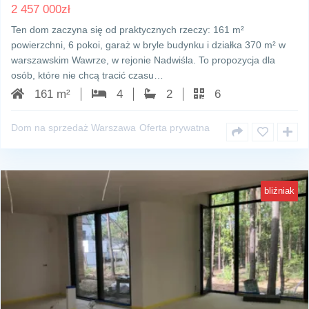
2 457 000
zł
Ten dom zaczyna się od praktycznych rzeczy: 161 m²
powierzchni, 6 pokoi, garaż w bryle budynku i działka 370 m² w
warszawskim Wawrze, w rejonie Nadwiśla. To propozycja dla
osób, które nie chcą tracić czasu…
161 m²
4
2
6
Dom na sprzedaż Warszawa
Oferta prywatna
bliźniak