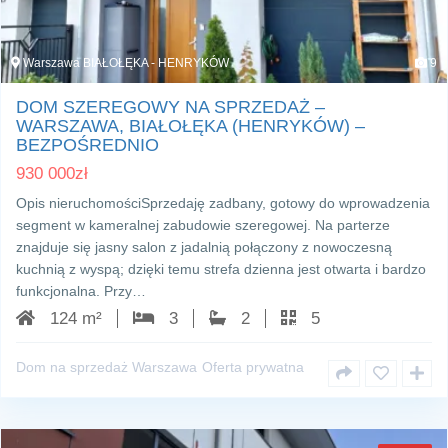
Warszawa BIAŁOŁĘKA - HENRYKÓW
9
DOM SZEREGOWY NA SPRZEDAŻ –
WARSZAWA, BIAŁOŁĘKA (HENRYKÓW) –
BEZPOŚREDNIO
930 000
zł
Opis nieruchomościSprzedaję zadbany, gotowy do wprowadzenia
segment w kameralnej zabudowie szeregowej. Na parterze
znajduje się jasny salon z jadalnią połączony z nowoczesną
kuchnią z wyspą; dzięki temu strefa dzienna jest otwarta i bardzo
funkcjonalna. Przy…
124 m²
3
2
5
Dom na sprzedaż Warszawa
Oferta prywatna