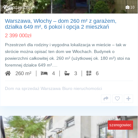
Warszawa Włochy
10
Warszawa, Włochy – dom 260 m² z garażem,
działka 649 m², 6 pokoi i opcja 2 mieszkań
2 399 000
zł
Przestrzeń dla rodziny i wygodna lokalizacja w mieście – tak w
skrócie można opisać ten dom we Włochach. Budynek o
powierzchni całkowitej ok. 260 m² (użytkowej ok. 180 m²) stoi na
foremnej działce 649 m².…
260 m²
4
3
6
Dom na sprzedaż Warszawa
Biuro nieruchomości
szeregowiec