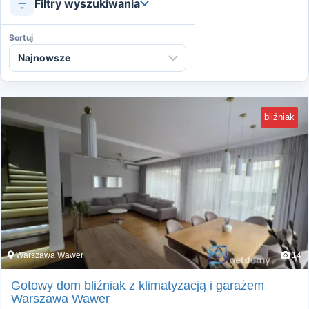
Filtry wyszukiwania
Sortuj
bliźniak
Warszawa Wawer
14
Gotowy dom bliźniak z klimatyzacją i garażem
Warszawa Wawer