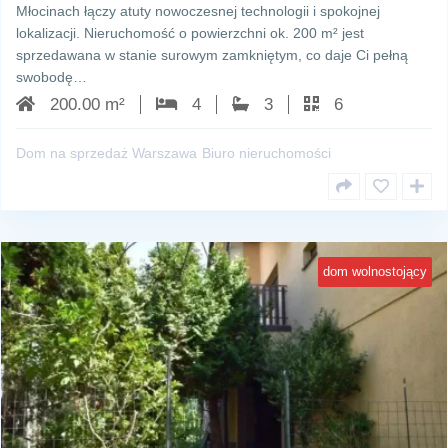
Młocinach łączy atuty nowoczesnej technologii i spokojnej
lokalizacji. Nieruchomość o powierzchni ok. 200 m² jest
sprzedawana w stanie surowym zamkniętym, co daje Ci pełną
swobodę…
200.00 m²
4
3
6
Dom na sprzedaż Warszawa
Biuro nieruchomości
dom wolnostojący