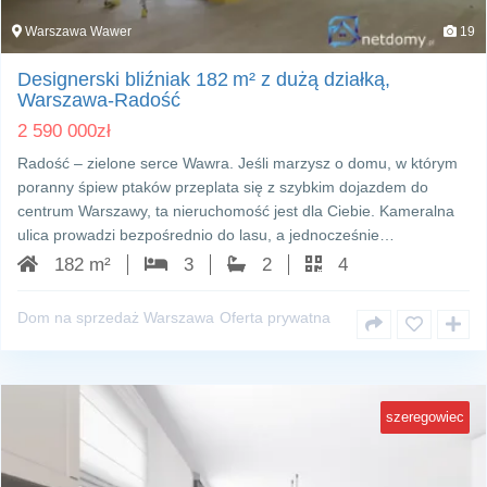
Warszawa Wawer
19
Designerski bliźniak 182 m² z dużą działką,
Warszawa‑Radość
2 590 000
zł
Radość – zielone serce Wawra. Jeśli marzysz o domu, w którym
poranny śpiew ptaków przeplata się z szybkim dojazdem do
centrum Warszawy, ta nieruchomość jest dla Ciebie. Kameralna
ulica prowadzi bezpośrednio do lasu, a jednocześnie…
182 m²
3
2
4
Dom na sprzedaż Warszawa
Oferta prywatna
szeregowiec