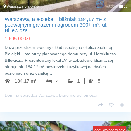
Warszawa Białołęka
18
Warszawa, Białołęka – bliźniak 184,17 m² z
podwójnym garażem i ogrodem 300+ m², ul.
Billewicza
1 695 000
zł
Duża przestrzeń, świetny układ i spokojna okolica Zielonej
Białołęki – oto atuty planowanego domu przy ul. Herakliusza
Billewicza. Prezentowany lokal „A” w zabudowie bliźniaczej
oferuje ok. 184,17 m² powierzchni użytkowej na dwóch
poziomach oraz działkę…
184.17 m²
4
1
5
Dom na sprzedaż Warszawa
Biuro nieruchomości
dom wolnostojący