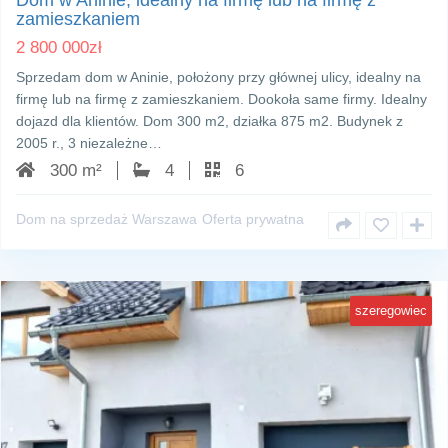
Dom w Aninie, idealny na firmę lub na firmę z
zamieszkaniem
2 800 000
zł
Sprzedam dom w Aninie, położony przy głównej ulicy, idealny na
firmę lub na firmę z zamieszkaniem. Dookoła same firmy. Idealny
dojazd dla klientów. Dom 300 m2, działka 875 m2. Budynek z
2005 r., 3 niezależne…
300 m²
4
6
Dom na sprzedaż Warszawa
Oferta prywatna
szeregowiec