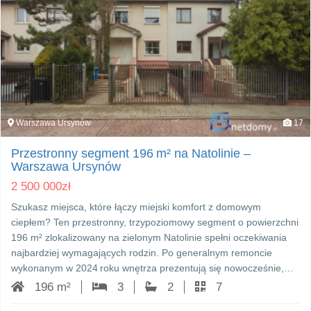
Warszawa Ursynów
17
Przestronny segment 196 m² na Natolinie –
Warszawa Ursynów
2 500 000
zł
Szukasz miejsca, które łączy miejski komfort z domowym
ciepłem? Ten przestronny, trzypoziomowy segment o powierzchni
196 m² zlokalizowany na zielonym Natolinie spełni oczekiwania
najbardziej wymagających rodzin. Po generalnym remoncie
wykonanym w 2024 roku wnętrza prezentują się nowocześnie,…
196 m²
3
2
7