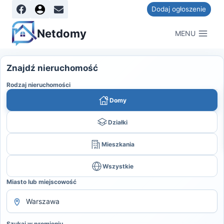
Dodaj ogłoszenie
Netdomy
MENU
Znajdź nieruchomość
Rodzaj nieruchomości
Domy
Działki
Mieszkania
Wszystkie
Miasto lub miejscowość
Szukaj w promieniu