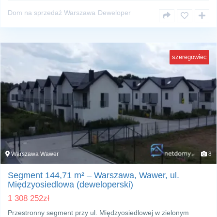
Dom na sprzedaż Warszawa
Deweloper
szeregowiec
Warszawa Wawer
8
Segment 144,71 m² – Warszawa, Wawer, ul.
Międzyosiedlowa (deweloperski)
1 308 252
zł
Przestronny segment przy ul. Międzyosiedlowej w zielonym