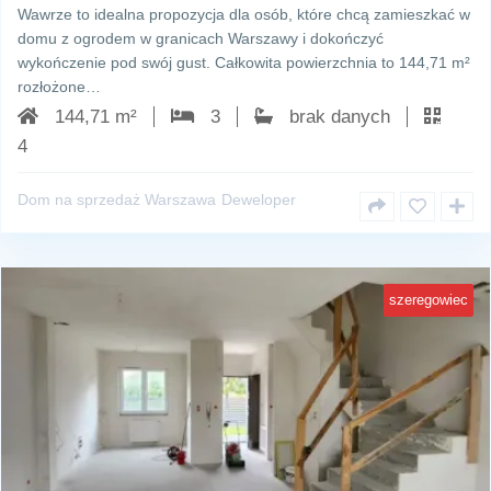
Wawrze to idealna propozycja dla osób, które chcą zamieszkać w
domu z ogrodem w granicach Warszawy i dokończyć
wykończenie pod swój gust. Całkowita powierzchnia to 144,71 m²
rozłożone…
144,71 m²
3
brak danych
4
Dom na sprzedaż Warszawa
Deweloper
szeregowiec