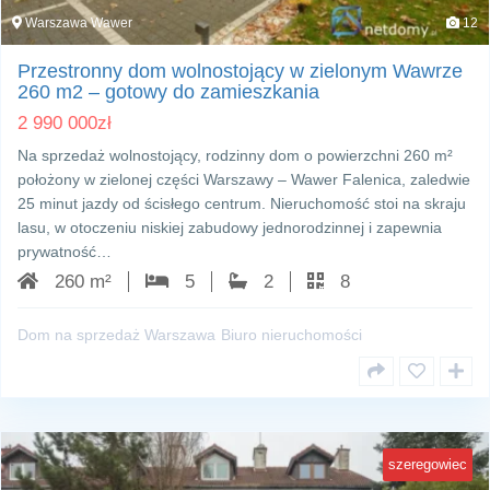
Warszawa Wawer
12
Przestronny dom wolnostojący w zielonym Wawrze
260 m2 – gotowy do zamieszkania
2 990 000
zł
Na sprzedaż wolnostojący, rodzinny dom o powierzchni 260 m²
położony w zielonej części Warszawy – Wawer Falenica, zaledwie
25 minut jazdy od ścisłego centrum. Nieruchomość stoi na skraju
lasu, w otoczeniu niskiej zabudowy jednorodzinnej i zapewnia
prywatność…
260 m²
5
2
8
Dom na sprzedaż Warszawa
Biuro nieruchomości
szeregowiec