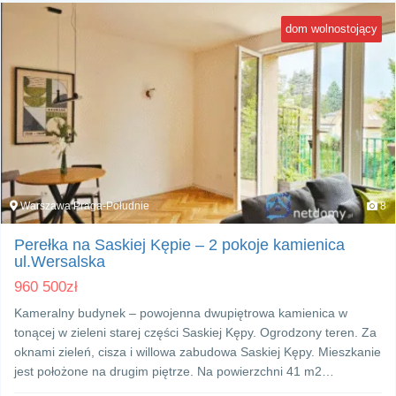
dom wolnostojący
Warszawa Praga-Południe
8
Perełka na Saskiej Kępie – 2 pokoje kamienica
ul.Wersalska
960 500
zł
Kameralny budynek – powojenna dwupiętrowa kamienica w
tonącej w zieleni starej części Saskiej Kępy. Ogrodzony teren. Za
oknami zieleń, cisza i willowa zabudowa Saskiej Kępy. Mieszkanie
jest położone na drugim piętrze. Na powierzchni 41 m2…