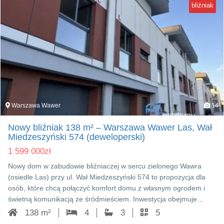
bliźniak
Warszawa Wawer
14
Nowy bliźniak 138 m² – Warszawa Wawer Las, Wał
Miedzeszyński 574 (deweloperski)
1 599 000
zł
Nowy dom w zabudowie bliźniaczej w sercu zielonego Wawra
(osiedle Las) przy ul. Wał Miedzeszyński 574 to propozycja dla
osób, które chcą połączyć komfort domu z własnym ogrodem i
świetną komunikacją ze śródmieściem. Inwestycja obejmuje…
138 m²
4
3
5