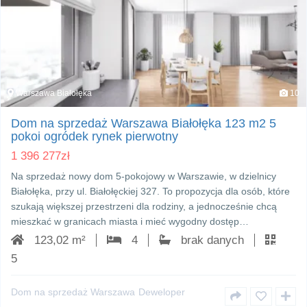
Warszawa Białołęka
10
Dom na sprzedaż Warszawa Białołęka 123 m2 5
pokoi ogródek rynek pierwotny
1 396 277
zł
Na sprzedaż nowy dom 5-pokojowy w Warszawie, w dzielnicy
Białołęka, przy ul. Białołęckiej 327. To propozycja dla osób, które
szukają większej przestrzeni dla rodziny, a jednocześnie chcą
mieszkać w granicach miasta i mieć wygodny dostęp…
123,02 m²
4
brak danych
5
Dom na sprzedaż Warszawa
Deweloper