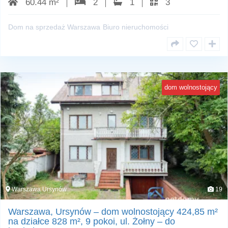
60.44 m²
2
1
3
Dom na sprzedaż Warszawa
Biuro nieruchomości
dom wolnostojący
Warszawa Ursynów
19
Warszawa, Ursynów – dom wolnostojący 424,85 m²
na działce 828 m², 9 pokoi, ul. Żołny – do