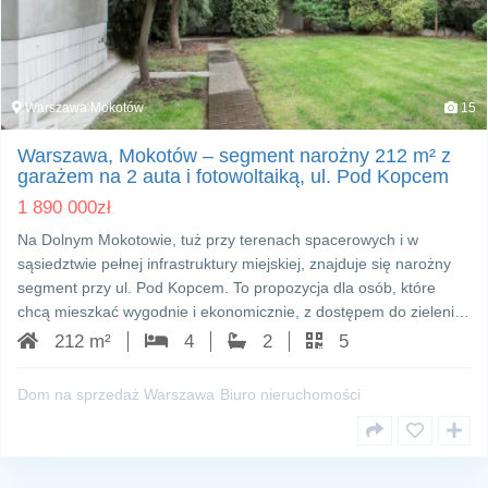
Warszawa Mokotów
15
Warszawa, Mokotów – segment narożny 212 m² z
garażem na 2 auta i fotowoltaiką, ul. Pod Kopcem
1 890 000
zł
Na Dolnym Mokotowie, tuż przy terenach spacerowych i w
sąsiedztwie pełnej infrastruktury miejskiej, znajduje się narożny
segment przy ul. Pod Kopcem. To propozycja dla osób, które
chcą mieszkać wygodnie i ekonomicznie, z dostępem do zieleni…
212 m²
4
2
5
Dom na sprzedaż Warszawa
Biuro nieruchomości