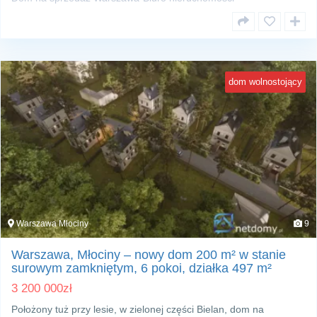
dom wolnostojący
Warszawa Młociny
9
Warszawa, Młociny – nowy dom 200 m² w stanie
surowym zamkniętym, 6 pokoi, działka 497 m²
3 200 000
zł
Położony tuż przy lesie, w zielonej części Bielan, dom na