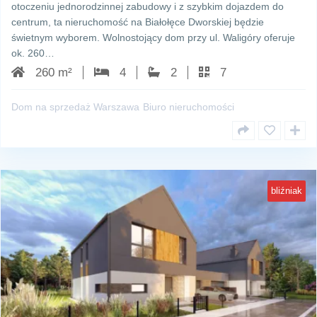
otoczeniu jednorodzinnej zabudowy i z szybkim dojazdem do
centrum, ta nieruchomość na Białołęce Dworskiej będzie
świetnym wyborem. Wolnostojący dom przy ul. Waligóry oferuje
ok. 260…
260 m²
4
2
7
Dom na sprzedaż Warszawa
Biuro nieruchomości
bliźniak