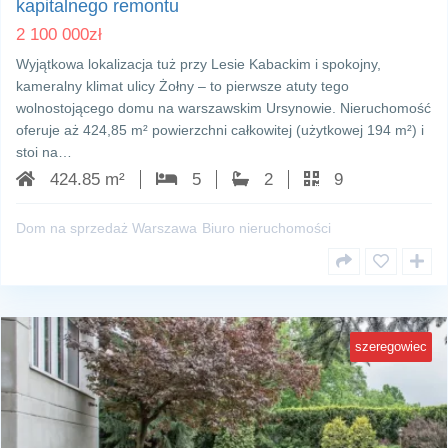
kapitalnego remontu
2 100 000
zł
Wyjątkowa lokalizacja tuż przy Lesie Kabackim i spokojny,
kameralny klimat ulicy Żołny – to pierwsze atuty tego
wolnostojącego domu na warszawskim Ursynowie. Nieruchomość
oferuje aż 424,85 m² powierzchni całkowitej (użytkowej 194 m²) i
stoi na…
424.85 m²
5
2
9
Dom na sprzedaż Warszawa
Biuro nieruchomości
szeregowiec