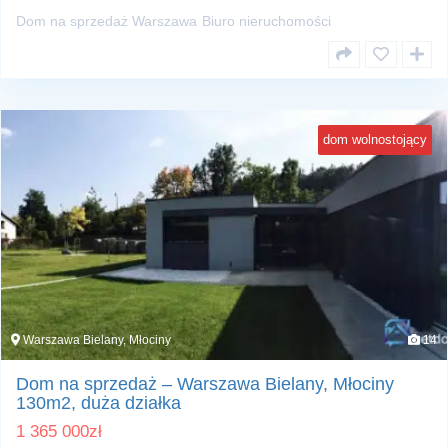
Dom na sprzedaż Warszawa
Biuro nieruchomości
dom wolnostojący
Warszawa Bielany, Młociny
14
Dom na sprzedaż – Warszawa Bielany, Młociny
130m2, duża działka
1 365 000
zł