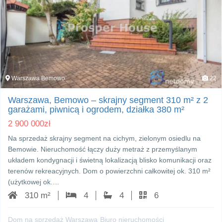
Warszawa Bemowo
22
Warszawa, Bemowo – skrajny segment 310 m² z 2
garażami, piwnicą i ogrodem, działka 380 m²
2 900 000
zł
Na sprzedaż skrajny segment na cichym, zielonym osiedlu na
Bemowie. Nieruchomość łączy duży metraż z przemyślanym
układem kondygnacji i świetną lokalizacją blisko komunikacji oraz
terenów rekreacyjnych. Dom o powierzchni całkowitej ok. 310 m²
(użytkowej ok.…
310 m²
4
4
6
Dom na sprzedaż Warszawa
Biuro nieruchomości