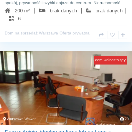
spokój, prywatność i szybki dojazd do centrum. Nieruchomość…
200 m²
brak danych
brak danych
6
Dom na sprzedaż Warszawa
Oferta prywatna
dom wolnostojący
Warszawa Wawer
20