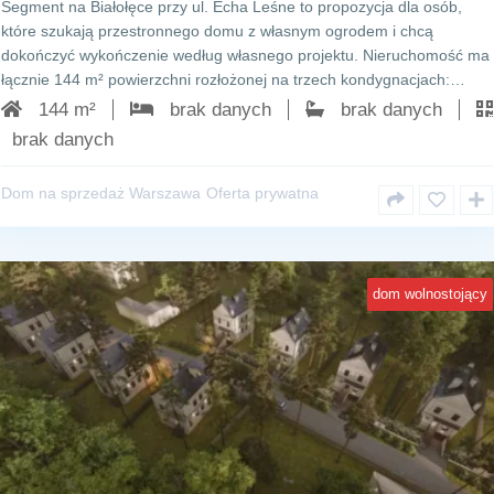
Segment na Białołęce przy ul. Echa Leśne to propozycja dla osób,
które szukają przestronnego domu z własnym ogrodem i chcą
dokończyć wykończenie według własnego projektu. Nieruchomość ma
łącznie 144 m² powierzchni rozłożonej na trzech kondygnacjach:…
144 m²
brak danych
brak danych
brak danych
Dom na sprzedaż Warszawa
Oferta prywatna
dom wolnostojący