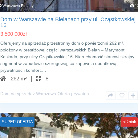
Warszawa Bielany
1
Dom w Warszawie na Bielanach przy ul. Cząstkowskiej
16
3 500 000
zł
Oferujemy na sprzedaż przestronny dom o powierzchni 262 m²,
położony w prestiżowej części warszawskich Bielan – Marymont
Kaskada, przy ulicy Cząstkowskiej 16. Nieruchomość stanowi skrajny
segment w zabudowie szeregowej, co zapewnia dodatkową
prywatność i komfort.…
262 m²
8
Dom na sprzedaż Warszawa
Oferta prywatna
SUPER OFERTA
bliźniak