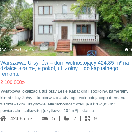
Warszawa Ursynów
1
Warszawa, Ursynów – dom wolnostojący 424,85 m² na
działce 828 m², 9 pokoi, ul. Żołny – do kapitalnego
remontu
2 100 000
zł
Wyjątkowa lokalizacja tuż przy Lesie Kabackim i spokojny, kameralny
klimat ulicy Żołny – to pierwsze atuty tego wolnostojącego domu na
warszawskim Ursynowie. Nieruchomość oferuje aż 424,85 m²
powierzchni całkowitej (użytkowej 194 m²) i stoi na…
424.85 m²
5
2
9