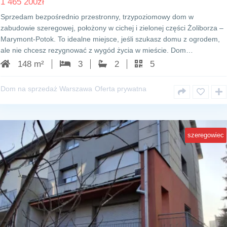
1 465 200
zł
Sprzedam bezpośrednio przestronny, trzypoziomowy dom w
zabudowie szeregowej, położony w cichej i zielonej części Żoliborza –
Marymont-Potok. To idealne miejsce, jeśli szukasz domu z ogrodem,
ale nie chcesz rezygnować z wygód życia w mieście. Dom…
148 m²
3
2
5
Dom na sprzedaż Warszawa
Oferta prywatna
szeregowiec