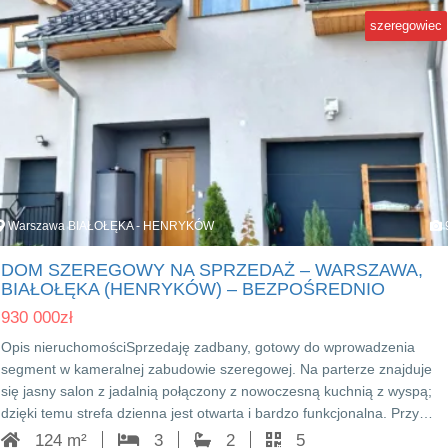
szeregowiec
Warszawa BIAŁOŁĘKA - HENRYKÓW
DOM SZEREGOWY NA SPRZEDAŻ – WARSZAWA,
BIAŁOŁĘKA (HENRYKÓW) – BEZPOŚREDNIO
930 000
zł
Opis nieruchomościSprzedaję zadbany, gotowy do wprowadzenia
segment w kameralnej zabudowie szeregowej. Na parterze znajduje
się jasny salon z jadalnią połączony z nowoczesną kuchnią z wyspą;
dzięki temu strefa dzienna jest otwarta i bardzo funkcjonalna. Przy…
124 m²
3
2
5