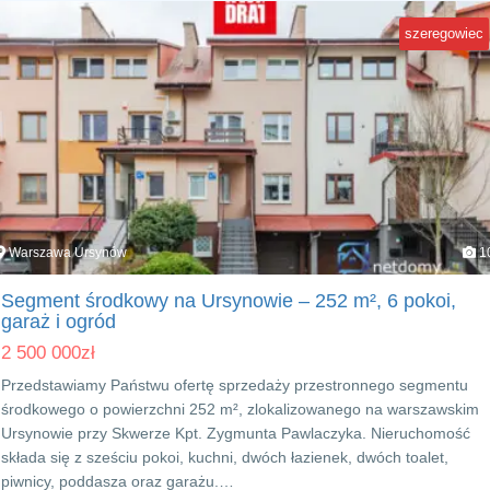
szeregowiec
Warszawa Ursynów
1
Segment środkowy na Ursynowie – 252 m², 6 pokoi,
garaż i ogród
2 500 000
zł
Przedstawiamy Państwu ofertę sprzedaży przestronnego segmentu
środkowego o powierzchni 252 m², zlokalizowanego na warszawskim
Ursynowie przy Skwerze Kpt. Zygmunta Pawlaczyka. Nieruchomość
składa się z sześciu pokoi, kuchni, dwóch łazienek, dwóch toalet,
piwnicy, poddasza oraz garażu.…