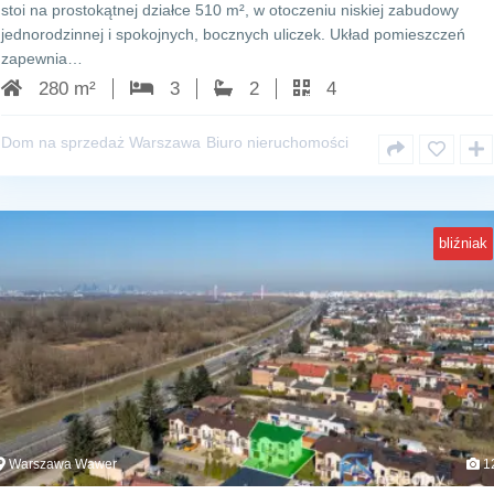
stoi na prostokątnej działce 510 m², w otoczeniu niskiej zabudowy
jednorodzinnej i spokojnych, bocznych uliczek. Układ pomieszczeń
zapewnia…
280 m²
3
2
4
Dom na sprzedaż Warszawa
Biuro nieruchomości
bliźniak
Warszawa Wawer
1