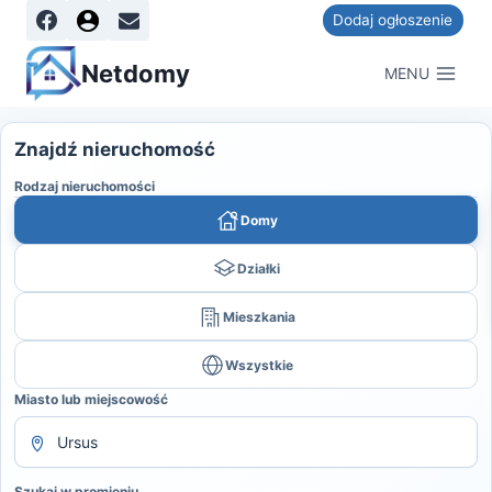
Dodaj ogłoszenie
Netdomy
MENU
Znajdź nieruchomość
Rodzaj nieruchomości
Domy
Działki
Mieszkania
Wszystkie
Miasto lub miejscowość
Szukaj w promieniu