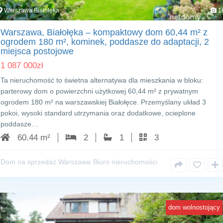
Warszawa Białołęka
1
Warszawa, Białołęka – kompaktowy dom 60,44 m² z
ogrodem 180 m², kominek, poddasze do adaptacji, 2
miejsca postojowe
1 087 000
zł
Ta nieruchomość to świetna alternatywa dla mieszkania w bloku:
parterowy dom o powierzchni użytkowej 60,44 m² z prywatnym
ogrodem 180 m² na warszawskiej Białołęce. Przemyślany układ 3
pokoi, wysoki standard utrzymania oraz dodatkowe, ocieplone
poddasze…
60.44 m²
2
1
3
Dom na sprzedaż Warszawa
Biuro nieruchomości
dom wolnostojący