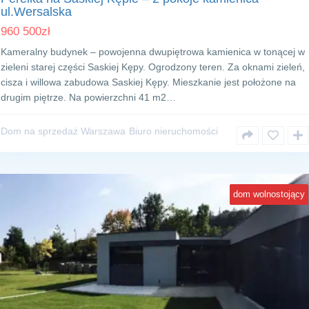
ul.Wersalska
960 500
zł
Kameralny budynek – powojenna dwupiętrowa kamienica w tonącej w
zieleni starej części Saskiej Kępy. Ogrodzony teren. Za oknami zieleń,
cisza i willowa zabudowa Saskiej Kępy. Mieszkanie jest położone na
drugim piętrze. Na powierzchni 41 m2…
Dom na sprzedaż Warszawa
Biuro nieruchomości
dom wolnostojący