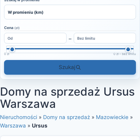
Cena
(zł)
–
0 zł
0 zł – bez limitu
Szukaj
Domy na sprzedaż Ursus
Warszawa
Nieruchomości
»
Domy na sprzedaż
»
Mazowieckie
»
Warszawa
»
Ursus