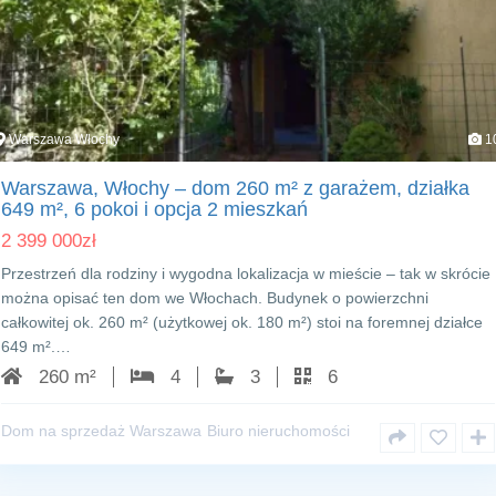
Warszawa Włochy
1
Warszawa, Włochy – dom 260 m² z garażem, działka
649 m², 6 pokoi i opcja 2 mieszkań
2 399 000
zł
Przestrzeń dla rodziny i wygodna lokalizacja w mieście – tak w skrócie
można opisać ten dom we Włochach. Budynek o powierzchni
całkowitej ok. 260 m² (użytkowej ok. 180 m²) stoi na foremnej działce
649 m².…
260 m²
4
3
6
Dom na sprzedaż Warszawa
Biuro nieruchomości