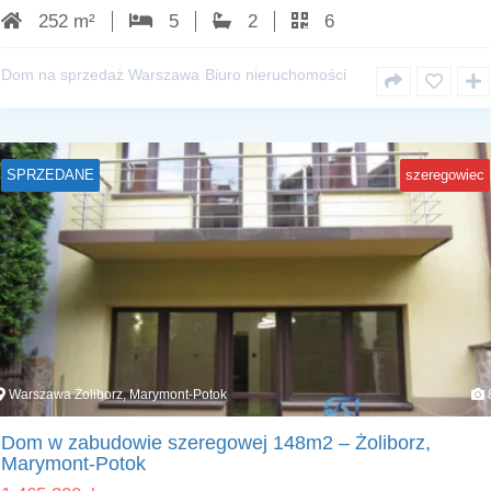
252 m²
5
2
6
Dom na sprzedaż Warszawa
Biuro nieruchomości
SPRZEDANE
szeregowiec
Warszawa Żoliborz, Marymont-Potok
Dom w zabudowie szeregowej 148m2 – Żoliborz,
Marymont-Potok