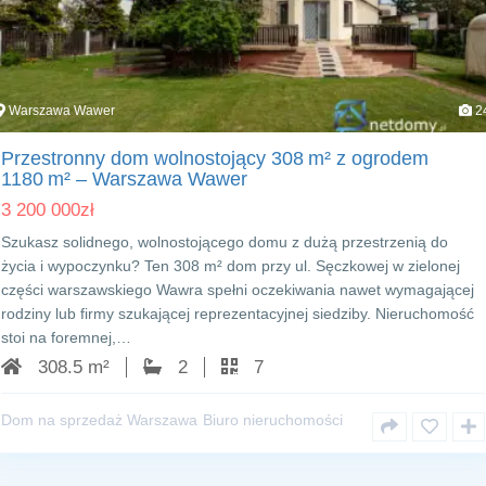
Warszawa Wawer
2
Przestronny dom wolnostojący 308 m² z ogrodem
1180 m² – Warszawa Wawer
3 200 000
zł
Szukasz solidnego, wolnostojącego domu z dużą przestrzenią do
życia i wypoczynku? Ten 308 m² dom przy ul. Sęczkowej w zielonej
części warszawskiego Wawra spełni oczekiwania nawet wymagającej
rodziny lub firmy szukającej reprezentacyjnej siedziby. Nieruchomość
stoi na foremnej,…
308.5 m²
2
7
Dom na sprzedaż Warszawa
Biuro nieruchomości