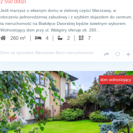
2 550 000
zł
Jeśli marzysz o własnym domu w zielonej części Warszawy, w
otoczeniu jednorodzinnej zabudowy i z szybkim dojazdem do centrum,
ta nieruchomość na Białołęce Dworskiej będzie świetnym wyborem.
Wolnostojący dom przy ul. Waligóry oferuje ok. 260…
260 m²
4
2
7
Dom na sprzedaż Warszawa
Biuro nieruchomości
dom wolnostojący