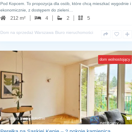
Pod Kopcem. To propozycja dla osób, które chcą mieszkać wygodnie i
ekonomicznie, z dostępem do zieleni…
212 m²
4
2
5
Dom na sprzedaż Warszawa
Biuro nieruchomości
dom wolnostojący
Warszawa Praga-Południe
Perełka na Saskiej Kępie – 2 pokoje kamienica