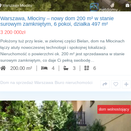
Warszawa Młociny
Warszawa, Młociny – nowy dom 200 m² w stanie
surowym zamkniętym, 6 pokoi, działka 497 m²
3 200 000
zł
Położony tuż przy lesie, w zielonej części Bielan, dom na Młocinach
łączy atuty nowoczesnej technologii i spokojnej lokalizacji.
Nieruchomość o powierzchni ok. 200 m² jest sprzedawana w stanie
surowym zamkniętym, co daje Ci pełną swobodę…
200.00 m²
4
3
6
Dom na sprzedaż Warszawa
Biuro nieruchomości
dom wolnostojący