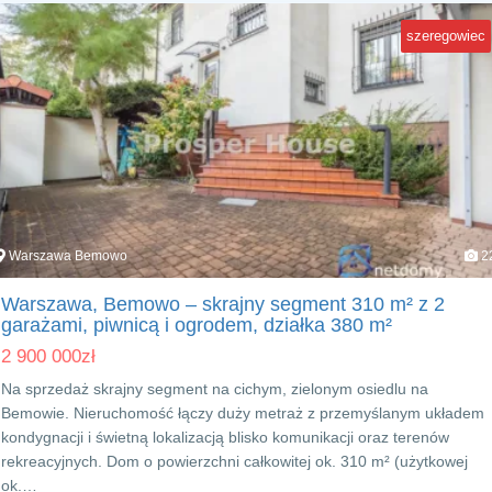
szeregowiec
Warszawa Bemowo
2
Warszawa, Bemowo – skrajny segment 310 m² z 2
garażami, piwnicą i ogrodem, działka 380 m²
2 900 000
zł
Na sprzedaż skrajny segment na cichym, zielonym osiedlu na
Bemowie. Nieruchomość łączy duży metraż z przemyślanym układem
kondygnacji i świetną lokalizacją blisko komunikacji oraz terenów
rekreacyjnych. Dom o powierzchni całkowitej ok. 310 m² (użytkowej
ok.…