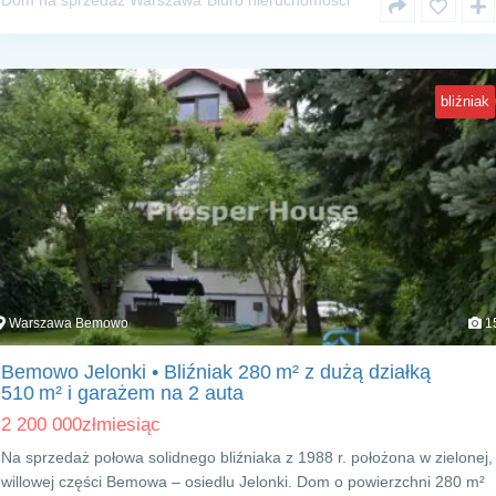
Dom na sprzedaż Warszawa
Biuro nieruchomości
bliźniak
Warszawa Bemowo
1
Bemowo Jelonki • Bliźniak 280 m² z dużą działką
510 m² i garażem na 2 auta
2 200 000
zł
miesiąc
Na sprzedaż połowa solidnego bliźniaka z 1988 r. położona w zielonej,
willowej części Bemowa – osiedlu Jelonki. Dom o powierzchni 280 m²