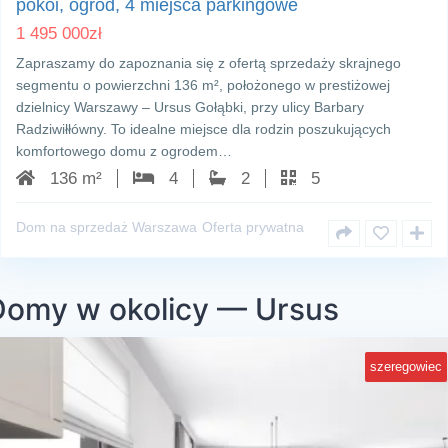
pokoi, ogród, 4 miejsca parkingowe
1 495 000
zł
Zapraszamy do zapoznania się z ofertą sprzedaży skrajnego
segmentu o powierzchni 136 m², położonego w prestiżowej
dzielnicy Warszawy – Ursus Gołąbki, przy ulicy Barbary
Radziwiłłówny. To idealne miejsce dla rodzin poszukujących
komfortowego domu z ogrodem…
136 m²
4
2
5
Dom na sprzedaż Warszawa
Oferta prywatna
Domy w okolicy — Ursus
szeregowiec