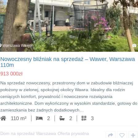
Warszawa Wawer
Nowoczesny bliźniak na sprzedaż – Wawer, Warszawa
110m
913 000
zł
Na sprzedaż nowoczesny, przestronny dom w zabudowie bliźniaczej
położony w zielonej, spokojnej okolicy Wawra. Idealny dla rodzin
ceniących komfort, prywatność i nowoczesne rozwiązania
architektoniczne. Dom wykończony w wysokim standardzie, gotowy do
zamieszkania bez żadnych dodatkowych…
110 m²
2
2
3
Dom na sprzedaż Warszawa
Oferta prywatna