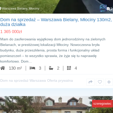
Warszawa Bielany, Młociny
1
Dom na sprzedaż – Warszawa Bielany, Młociny 130m2,
duża działka
1 365 000
zł
Mam do zaoferowania wyjątkowy dom jednorodzinny na zielonych
Bielanach, w prestiżowej lokalizacji Młociny. Nowoczesna bryła
budynku, duże przeszklenia, prosta forma i funkcjonalny układ
pomieszczeń – to wszystko sprawia, że żyje się tu naprawdę
komfortowo. Dom…
130 m²
3
2
4
Dom na sprzedaż Warszawa
Oferta prywatna
szeregowiec