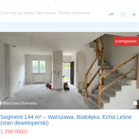
Dom na sprzedaż Warszawa
Oferta prywatna
szeregowiec
Warszawa Białołęka
Segment 144 m² – Warszawa, Białołęka, Echa Leśne
(stan deweloperski)
1 290 000
zł