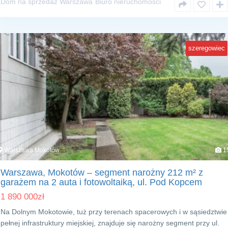
Dom na sprzedaż Warszawa
Biuro nieruchomości
szeregowiec
Warszawa Mokotów
1
Warszawa, Mokotów – segment narożny 212 m² z
garażem na 2 auta i fotowoltaiką, ul. Pod Kopcem
1 890 000
zł
Na Dolnym Mokotowie, tuż przy terenach spacerowych i w sąsiedztwie
pełnej infrastruktury miejskiej, znajduje się narożny segment przy ul.