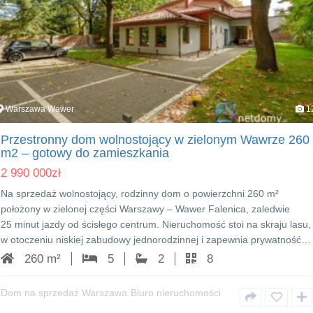
Warszawa Wawer
1
Przestronny dom wolnostojący w zielonym Wawrze 260
m2 – gotowy do zamieszkania
2 990 000
zł
Na sprzedaż wolnostojący, rodzinny dom o powierzchni 260 m²
położony w zielonej części Warszawy – Wawer Falenica, zaledwie
25 minut jazdy od ścisłego centrum. Nieruchomość stoi na skraju lasu,
w otoczeniu niskiej zabudowy jednorodzinnej i zapewnia prywatność…
260 m²
5
2
8
Dom na sprzedaż Warszawa
Biuro nieruchomości