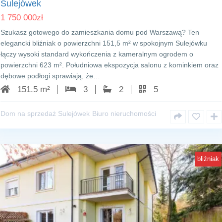
Sulejówek
1 750 000
zł
Szukasz gotowego do zamieszkania domu pod Warszawą? Ten
elegancki bliźniak o powierzchni 151,5 m² w spokojnym Sulejówku
łączy wysoki standard wykończenia z kameralnym ogrodem o
powierzchni 623 m². Południowa ekspozycja salonu z kominkiem oraz
dębowe podłogi sprawiają, że…
151.5 m²
3
2
5
Dom na sprzedaż Sulejówek
Biuro nieruchomości
bliźniak