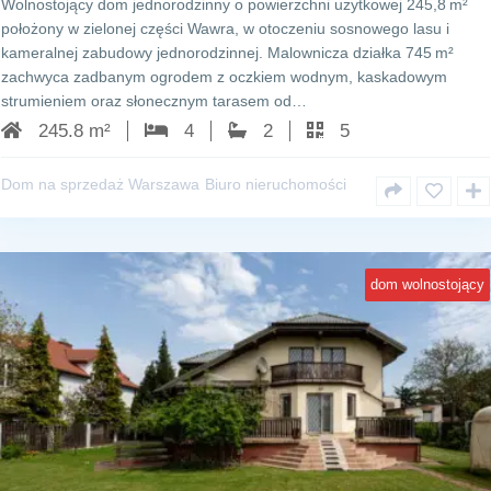
Wolnostojący dom jednorodzinny o powierzchni użytkowej 245,8 m²
położony w zielonej części Wawra, w otoczeniu sosnowego lasu i
kameralnej zabudowy jednorodzinnej. Malownicza działka 745 m²
zachwyca zadbanym ogrodem z oczkiem wodnym, kaskadowym
strumieniem oraz słonecznym tarasem od…
245.8 m²
4
2
5
Dom na sprzedaż Warszawa
Biuro nieruchomości
dom wolnostojący