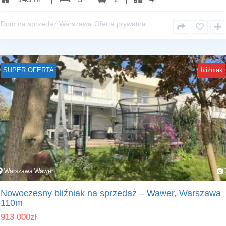
Dom na sprzedaż Warszawa
Oferta prywatna
SUPER OFERTA
bliźniak
Warszawa Wawer
Nowoczesny bliźniak na sprzedaż – Wawer, Warszawa
110m
913 000
zł