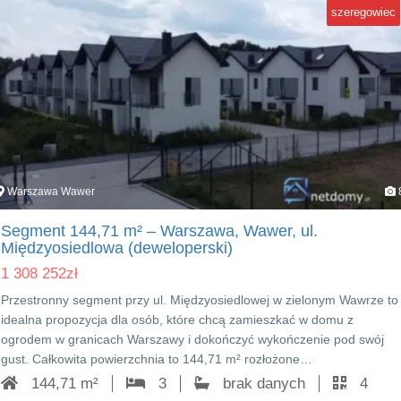
szeregowiec
Warszawa Wawer
Segment 144,71 m² – Warszawa, Wawer, ul.
Międzyosiedlowa (deweloperski)
1 308 252
zł
Przestronny segment przy ul. Międzyosiedlowej w zielonym Wawrze to
idealna propozycja dla osób, które chcą zamieszkać w domu z
ogrodem w granicach Warszawy i dokończyć wykończenie pod swój
gust. Całkowita powierzchnia to 144,71 m² rozłożone…
144,71 m²
3
brak danych
4