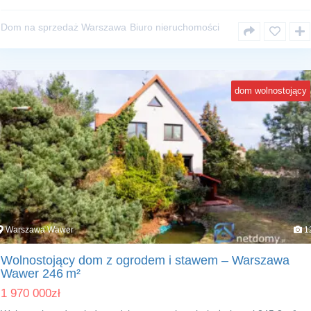
Dom na sprzedaż Warszawa
Biuro nieruchomości
dom wolnostojący
Warszawa Wawer
1
Wolnostojący dom z ogrodem i stawem – Warszawa
Wawer 246 m²
1 970 000
zł