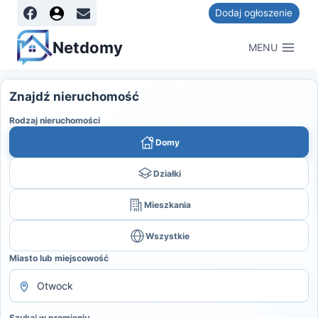
Dodaj ogłoszenie
Netdomy
MENU
Znajdź nieruchomość
Rodzaj nieruchomości
Domy
Działki
Mieszkania
Wszystkie
Miasto lub miejscowość
Szukaj w promieniu