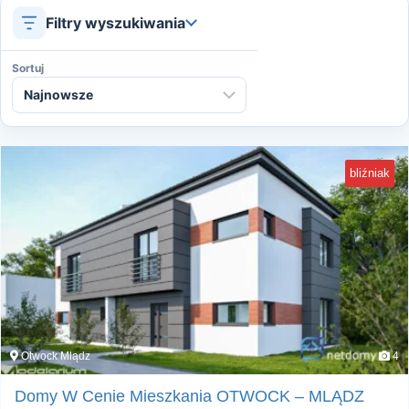
Filtry wyszukiwania
Sortuj
bliźniak
Otwock Mlądz
4
Domy W Cenie Mieszkania OTWOCK – MLĄDZ