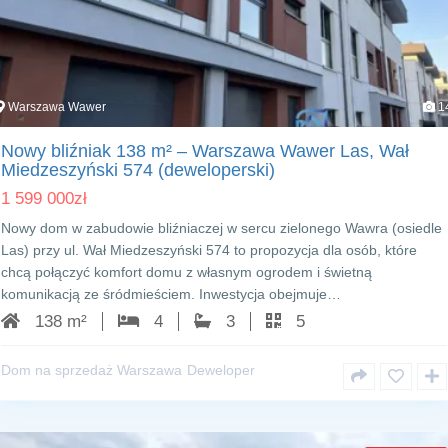
Warszawa Wawer
1
Nowy bliźniak 138 m² – Warszawa Wawer Las, Wał
Miedzeszyński 574 (deweloperski)
1 599 000
zł
Nowy dom w zabudowie bliźniaczej w sercu zielonego Wawra (osiedle
Las) przy ul. Wał Miedzeszyński 574 to propozycja dla osób, które
chcą połączyć komfort domu z własnym ogrodem i świetną
komunikacją ze śródmieściem. Inwestycja obejmuje…
138 m²
4
3
5
Dom na sprzedaż Warszawa
Deweloper