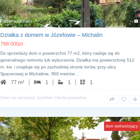
Józefów Michalin
Działka z domem w Józefowie – Michalin
768 000
zł
Do sprzedaży dom o powierzchni 77 m2, który nadaje się do
generalnego remontu lub wyburzenia. Działka ma powierzchnię 512
m. kw. i znajduje się po zachodniej stronie torów, przy ulicy
Spacerowej w Michalinie, 950 metrów…
77 m²
1
1
1
Dom na sprzedaż Józefów
Oferta prywatna
dom wolnostojący