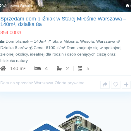
Warszawa Wesoła
Sprzedam dom bliźniak w Starej Miłośnie Warszawa –
140m², działka 8a
854 000
zł
🏡 Dom bliźniak – 140m² 📍 Stara Miłosna, Wesoła, Warszawa 🌿
Działka 8 arów 💰 Cena: 6100 zł/m² Dom znajduje się w spokojnej,
zielonej okolicy, idealnej dla rodzin i osób ceniących ciszę oraz
bliskość natury.…
140 m²
4
2
5
Dom na sprzedaż Warszawa
Oferta prywatna