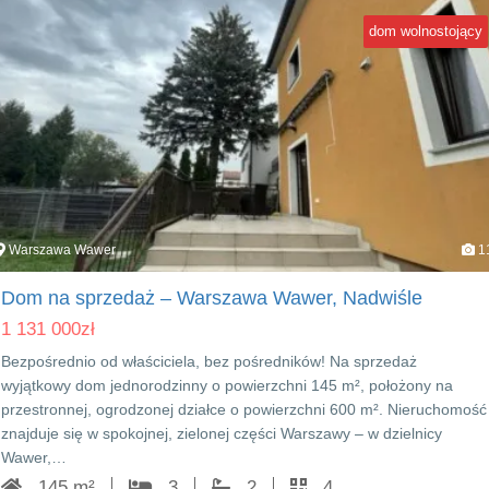
dom wolnostojący
Warszawa Wawer
1
Dom na sprzedaż – Warszawa Wawer, Nadwiśle
1 131 000
zł
Bezpośrednio od właściciela, bez pośredników! Na sprzedaż
wyjątkowy dom jednorodzinny o powierzchni 145 m², położony na
przestronnej, ogrodzonej działce o powierzchni 600 m². Nieruchomość
znajduje się w spokojnej, zielonej części Warszawy – w dzielnicy
Wawer,…
145 m²
3
2
4