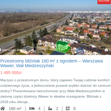
bliźniak
Warszawa Wawer
1
Przestronny bliźniak 160 m² z ogrodem – Warszawa
Wawer, Wał Miedzeszyński
1 495 000
zł
Marzysz o przestronnym domu, który zapewni Twojej rodzinie komfort
codziennego życia, a jednocześnie pozwoli szybko dotrzeć do centrum
stolicy? Prezentowana nieruchomość przy Wale Miedzeszyńskim w
zielonej części dzielnicy Wawer to idealne rozwiązanie. Bliźniak z
2018 roku oferuje…
160 m²
4
2
6