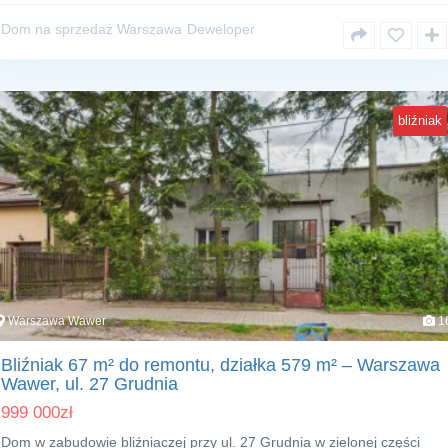
Dom na sprzedaż Warszawa
Deweloper
bliźniak
Warszawa Wawer
1
Bliźniak 67 m² do remontu, działka 579 m² – Warszawa
Wawer, ul. 27 Grudnia
999 000
zł
Dom w zabudowie bliźniaczej przy ul. 27 Grudnia w zielonej części