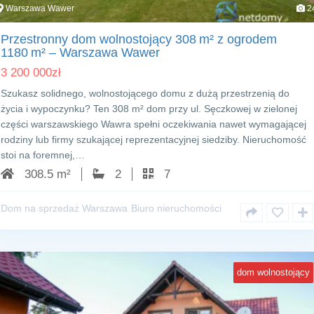
Warszawa Wawer
2
Przestronny dom wolnostojący 308 m² z ogrodem
1180 m² – Warszawa Wawer
3 200 000
zł
Szukasz solidnego, wolnostojącego domu z dużą przestrzenią do
życia i wypoczynku? Ten 308 m² dom przy ul. Sęczkowej w zielonej
części warszawskiego Wawra spełni oczekiwania nawet wymagającej
rodziny lub firmy szukającej reprezentacyjnej siedziby. Nieruchomość
stoi na foremnej,…
308.5 m²
2
7
Dom na sprzedaż Warszawa
Biuro nieruchomości
dom wolnostojący