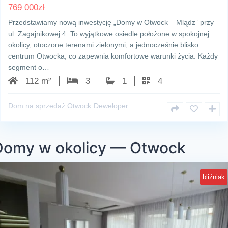
769 000
zł
Przedstawiamy nową inwestycję „Domy w Otwock – Mlądz” przy
ul. Zagajnikowej 4. To wyjątkowe osiedle położone w spokojnej
okolicy, otoczone terenami zielonymi, a jednocześnie blisko
centrum Otwocka, co zapewnia komfortowe warunki życia. Każdy
segment o…
112 m²
3
1
4
Dom na sprzedaż Otwock
Deweloper
Domy w okolicy — Otwock
bliźniak