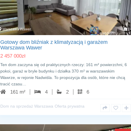
Warszawa Wawer
1
Gotowy dom bliźniak z klimatyzacją i garażem
Warszawa Wawer
2 457 000
zł
Ten dom zaczyna się od praktycznych rzeczy: 161 m² powierzchni, 6
pokoi, garaż w bryle budynku i działka 370 m² w warszawskim
Wawrze, w rejonie Nadwiśla. To propozycja dla osób, które nie chcą
tracić czasu…
161 m²
4
2
6
Dom na sprzedaż Warszawa
Oferta prywatna