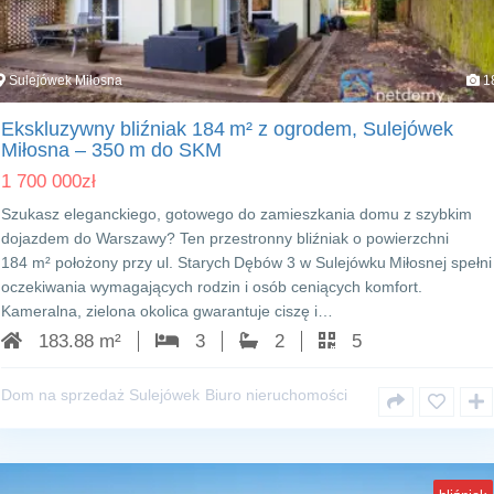
Sulejówek Miłosna
1
Ekskluzywny bliźniak 184 m² z ogrodem, Sulejówek
Miłosna – 350 m do SKM
1 700 000
zł
Szukasz eleganckiego, gotowego do zamieszkania domu z szybkim
dojazdem do Warszawy? Ten przestronny bliźniak o powierzchni
184 m² położony przy ul. Starych Dębów 3 w Sulejówku Miłosnej spełni
oczekiwania wymagających rodzin i osób ceniących komfort.
Kameralna, zielona okolica gwarantuje ciszę i…
183.88 m²
3
2
5
Dom na sprzedaż Sulejówek
Biuro nieruchomości