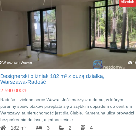
bliźniak
Warszawa Wawer
1
Designerski bliźniak 182 m² z dużą działką,
Warszawa‑Radość
2 590 000
zł
Radość – zielone serce Wawra. Jeśli marzysz o domu, w którym
poranny śpiew ptaków przeplata się z szybkim dojazdem do centrum
Warszawy, ta nieruchomość jest dla Ciebie. Kameralna ulica prowadzi
bezpośrednio do lasu, a jednocześnie…
182 m²
3
2
4