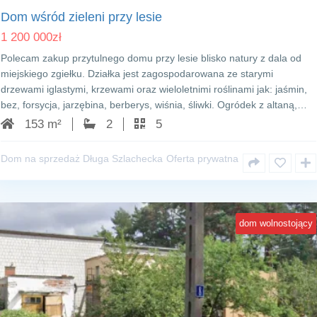
Dom wśród zieleni przy lesie
1 200 000
zł
Polecam zakup przytulnego domu przy lesie blisko natury z dala od
miejskiego zgiełku. Działka jest zagospodarowana ze starymi
drzewami iglastymi, krzewami oraz wieloletnimi roślinami jak: jaśmin,
bez, forsycja, jarzębina, berberys, wiśnia, śliwki. Ogródek z altaną,…
153 m²
2
5
Dom na sprzedaż Długa Szlachecka
Oferta prywatna
dom wolnostojący