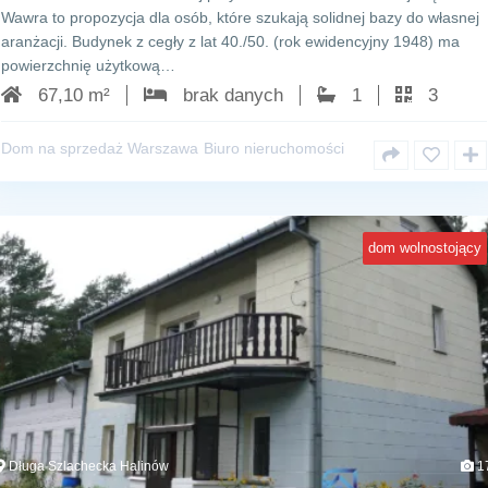
Wawra to propozycja dla osób, które szukają solidnej bazy do własnej
aranżacji. Budynek z cegły z lat 40./50. (rok ewidencyjny 1948) ma
powierzchnię użytkową…
67,10 m²
brak danych
1
3
Dom na sprzedaż Warszawa
Biuro nieruchomości
dom wolnostojący
Długa Szlachecka Halinów
1