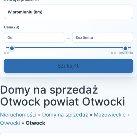
Cena
(zł)
–
0 zł
0 zł – bez limitu
Szukaj
Domy na sprzedaż
Otwock powiat Otwocki
Nieruchomości
»
Domy na sprzedaż
»
Mazowieckie
»
Otwocki
»
Otwock