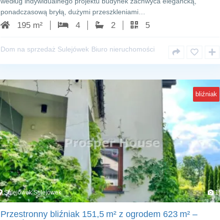
według indywidualnego projektu budynek zachwyca elegancką,
ponadczasową bryłą, dużymi przeszkleniami…
195 m²
4
2
5
Dom na sprzedaż Sulejówek
Biuro nieruchomości
bliźniak
Sulejówek Sulejówek
1
Przestronny bliźniak 151,5 m² z ogrodem 623 m² –