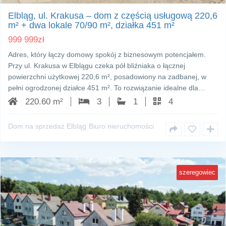
Elbląg, ul. Krakusa – dom z częścią usługową 220,6
m² + dwa lokale 70/90 m², działka 451 m²
999 999
zł
Adres, który łączy domowy spokój z biznesowym potencjałem.
Przy ul. Krakusa w Elblągu czeka pół bliźniaka o łącznej
powierzchni użytkowej 220,6 m², posadowiony na zadbanej, w
pełni ogrodzonej działce 451 m². To rozwiązanie idealne dla…
220.60 m²
3
1
4
Dom na sprzedaż Elbląg
Biuro nieruchomości
szeregowiec