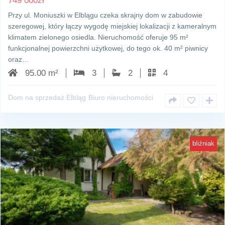
749 000
zł
Przy ul. Moniuszki w Elblągu czeka skrajny dom w zabudowie
szeregowej, który łączy wygodę miejskiej lokalizacji z kameralnym
klimatem zielonego osiedla. Nieruchomość oferuje 95 m²
funkcjonalnej powierzchni użytkowej, do tego ok. 40 m² piwnicy
oraz…
95.00 m²
3
2
4
Dom na sprzedaż Elbląg
Biuro nieruchomości
bliźniak