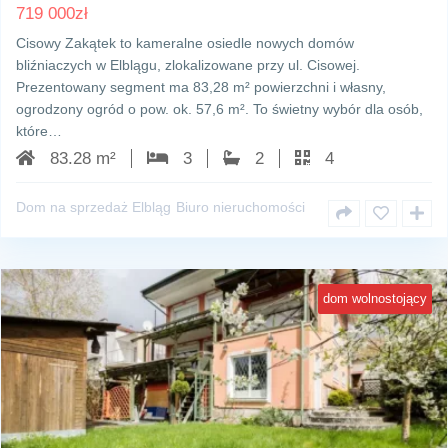
719 000
zł
Cisowy Zakątek to kameralne osiedle nowych domów
bliźniaczych w Elblągu, zlokalizowane przy ul. Cisowej.
Prezentowany segment ma 83,28 m² powierzchni i własny,
ogrodzony ogród o pow. ok. 57,6 m². To świetny wybór dla osób,
które…
83.28 m²
3
2
4
Dom na sprzedaż Elbląg
Biuro nieruchomości
dom wolnostojący