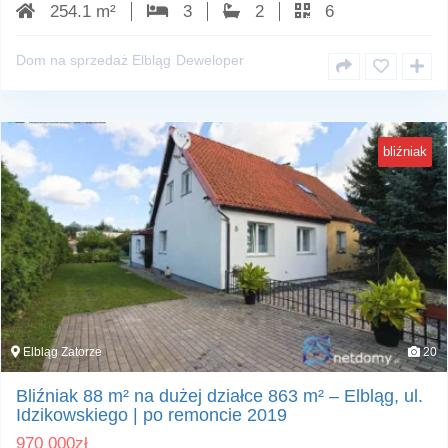
254.1 m²
3
2
6
Dom na sprzedaż Elbląg
Deweloper
bliźniak
Elbląg Zatorze
20
Bliźniak 88 m² na dużej działce 863 m² – Elbląg, ul.
Idzikowskiego | po remoncie 2019
970 000
zł