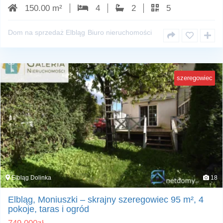
150.00 m²
4
2
5
Dom na sprzedaż Elbląg
Biuro nieruchomości
szeregowiec
Elbląg Dolinka
18
Elbląg, Moniuszki – skrajny szeregowiec 95 m², 4
pokoje, taras i ogród