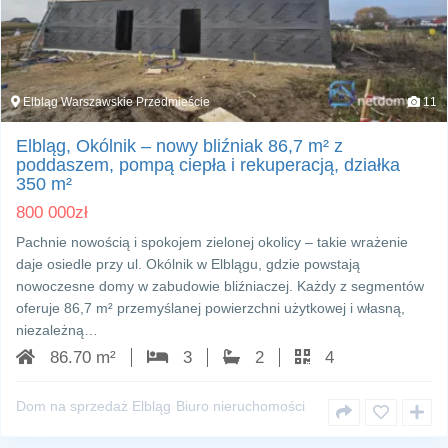
Elbląg Warszawskie Przedmieście
11
Elbląg, Okólnik – nowy bliźniak 86,7 m² z
poddaszem, pompą ciepła i rekuperacją, działka
350 m²
800 000
zł
Pachnie nowością i spokojem zielonej okolicy – takie wrażenie
daje osiedle przy ul. Okólnik w Elblągu, gdzie powstają
nowoczesne domy w zabudowie bliźniaczej. Każdy z segmentów
oferuje 86,7 m² przemyślanej powierzchni użytkowej i własną,
niezależną…
86.70 m²
3
2
4
Dom na sprzedaż Elbląg
Biuro nieruchomości