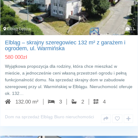
Elbląg Dębica
11
Elbląg – skrajny szeregowiec 132 m² z garażem i
ogrodem, ul. Warmińska
580 000
zł
Wyjątkowa propozycja dla rodziny, która chce mieszkać w
mieście, a jednocześnie ceni własną przestrzeń ogrodu i pełną
funkcjonalność domu. Na sprzedaż skrajny dom w zabudowie
szeregowej przy ul. Warmińskiej w Elblągu. Nieruchomość oferuje
ok. 132…
132.00 m²
3
2
4
Dom na sprzedaż Elbląg
Biuro nieruchomości