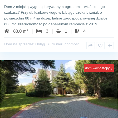
Dom z miejską wygodą i prywatnym ogrodem – właśnie tego
szukasz? Przy ul. Idzikowskiego w Elblągu czeka bliźniak o
powierzchni 88 m² na dużej, ładnie zagospodarowanej działce
863 m². Nieruchomość po generalnym remoncie z 2019…
88.0 m²
3
1
4
Dom na sprzedaż Elbląg
Biuro nieruchomości
dom wolnostojący