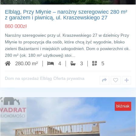
Elbląg, Przy Młynie – narożny szeregowiec 280 m²
z garażem i piwnicą, ul. Kraszewskiego 27
860 000
zł
Narożny szeregowiec przy ul. Kraszewskiego 27 w dzielnicy Przy
Młynie to propozycja dla osób, które chcą żyć wygodnie, blisko
zieleni Bażantarni i miejskich udogodnień. Dom o powierzchni ok.
280 m² (ok. 180 m² użytkowej) stoi…
280.00 m²
4
3
5
Dom na sprzedaż Elbląg
Oferta prywatna
bliźniak