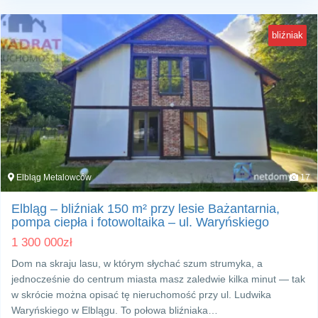
bliźniak
Elbląg Metalowców
17
Elbląg – bliźniak 150 m² przy lesie Bażantarnia,
pompa ciepła i fotowoltaika – ul. Waryńskiego
1 300 000
zł
Dom na skraju lasu, w którym słychać szum strumyka, a
jednocześnie do centrum miasta masz zaledwie kilka minut — tak
w skrócie można opisać tę nieruchomość przy ul. Ludwika
Waryńskiego w Elblągu. To połowa bliźniaka…