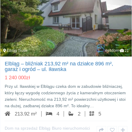
Elbląg Truso
21
Elbląg – bliźniak 213,92 m² na działce 896 m²,
garaż i ogród – ul. Iławska
1 240 000
zł
Przy ul. Iławskiej w Elblągu czeka dom w zabudowie bliźniaczej,
który łączy wygodę codziennego życia z kameralnym otoczeniem
zieleni. Nieruchomość ma 213,92 m² powierzchni użytkowej i stoi
na dużej, zadbanej działce 896 m². To idealny…
213.92 m²
4
2
5
Dom na sprzedaż Elbląg
Biuro nieruchomości