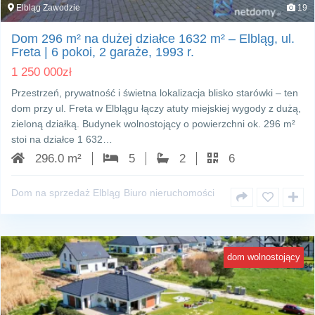
Elbląg Zawodzie
19
Dom 296 m² na dużej działce 1632 m² – Elbląg, ul.
Freta | 6 pokoi, 2 garaże, 1993 r.
1 250 000
zł
Przestrzeń, prywatność i świetna lokalizacja blisko starówki – ten
dom przy ul. Freta w Elblągu łączy atuty miejskiej wygody z dużą,
zieloną działką. Budynek wolnostojący o powierzchni ok. 296 m²
stoi na działce 1 632…
296.0 m²
5
2
6
Dom na sprzedaż Elbląg
Biuro nieruchomości
dom wolnostojący