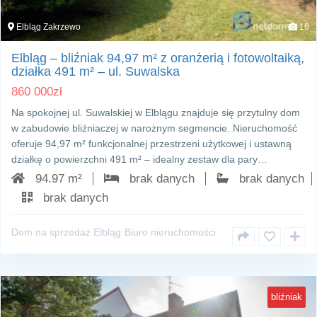
Elbląg Zakrzewo
16
Elbląg – bliźniak 94,97 m² z oranżerią i fotowoltaiką,
działka 491 m² – ul. Suwalska
860 000
zł
Na spokojnej ul. Suwalskiej w Elblągu znajduje się przytulny dom
w zabudowie bliźniaczej w narożnym segmencie. Nieruchomość
oferuje 94,97 m² funkcjonalnej przestrzeni użytkowej i ustawną
działkę o powierzchni 491 m² – idealny zestaw dla pary…
94.97 m²
brak danych
brak danych
brak danych
Dom na sprzedaż Elbląg
Biuro nieruchomości
bliźniak