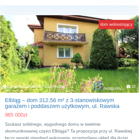
dom wolnostojący
Elbląg Warszawskie Przedmieście
18
Elbląg – dom 312,56 m² z 3-stanowiskowym
garażem i poddaszem użytkowym, ul. Rawska
965 000
zł
Szukasz solidnego, wygodnego domu w świetnie
skomunikowanej części Elbląga? Ta propozycja przy ul. Rawskiej
łączy wysoki standard wykonania, przemyślany układ dla dużej