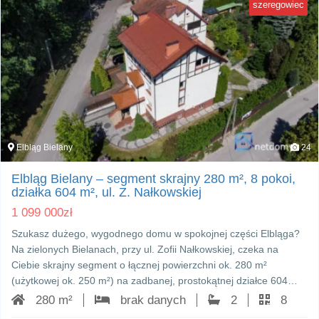
szeregowiec
Elbląg Bielany
24
Elbląg Bielany – segment skrajny 280 m², 8 pokoi,
działka 604 m², ul. Z. Nałkowskiej
1 099 000
zł
Szukasz dużego, wygodnego domu w spokojnej części Elbląga?
Na zielonych Bielanach, przy ul. Zofii Nałkowskiej, czeka na
Ciebie skrajny segment o łącznej powierzchni ok. 280 m²
(użytkowej ok. 250 m²) na zadbanej, prostokątnej działce 604…
280 m²
brak danych
2
8