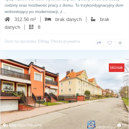
rodziny oraz możliwość pracy z domu. To trzykondygnacyjny dom
wolnostojący po modernizacji, z…
312.56 m²
brak danych
brak
danych
8
Dom na sprzedaż Elbląg
Oferta prywatna
bliźniak
Elbląg Kępa Północna
13