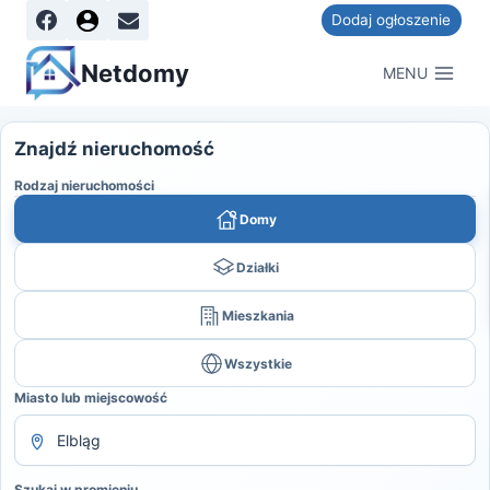
Dodaj ogłoszenie
Netdomy
MENU
Znajdź nieruchomość
Rodzaj nieruchomości
Domy
Działki
Mieszkania
Wszystkie
Miasto lub miejscowość
Szukaj w promieniu