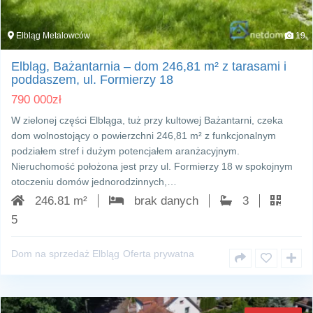
Elbląg Metalowców
19
Elbląg, Bażantarnia – dom 246,81 m² z tarasami i
poddaszem, ul. Formierzy 18
790 000
zł
W zielonej części Elbląga, tuż przy kultowej Bażantarni, czeka
dom wolnostojący o powierzchni 246,81 m² z funkcjonalnym
podziałem stref i dużym potencjałem aranżacyjnym.
Nieruchomość położona jest przy ul. Formierzy 18 w spokojnym
otoczeniu domów jednorodzinnych,…
246.81 m²
brak danych
3
5
Dom na sprzedaż Elbląg
Oferta prywatna