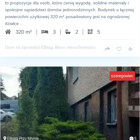
to propozycja dla osób, które cenią wygodę, solidne materiały i
spokojne sąsiedztwo domów jednorodzinnych. Budynek o łącznej
powierzchni użytkowej 320 m² posadowiony jest na ogrodzonej
działce…
320 m²
3
2
5
Dom na sprzedaż Elbląg
Biuro nieruchomości
szeregowiec
Elbląg Przy Młynie
6