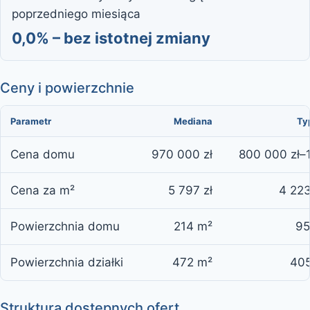
poprzedniego miesiąca
0,0% – bez istotnej zmiany
Ceny i powierzchnie
Parametr
Mediana
Ty
Cena domu
970 000 zł
800 000 zł–1
Cena za m²
5 797 zł
4 223
Powierzchnia domu
214 m²
95
Powierzchnia działki
472 m²
405
Struktura dostępnych ofert