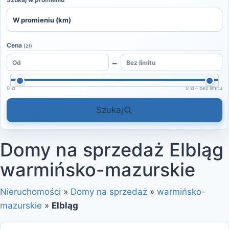
Cena
(zł)
–
0 zł
0 zł – bez limitu
Szukaj
Domy na sprzedaż Elbląg
warmińsko-mazurskie
Nieruchomości
»
Domy na sprzedaż
»
warmińsko-
mazurskie
»
Elbląg