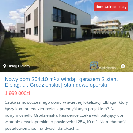
dom wolnostojący
Elbląg Bielany
23
Nowy dom 254,10 m² z windą i garażem 2‑stan. –
Elbląg, ul. Grodzieńska | stan deweloperski
1 999 000
zł
Szukasz nowoczesnego domu w świetnej lokalizacji Elbląga, który
łączy komfort codzienności z przemyślanym projektem? Na
nowym osiedlu Grodzieńska Residence czeka wolnostojący dom
w stanie deweloperskim o powierzchni 254,10 m². Nieruchomość
posadowiona jest na dwóch działkach…