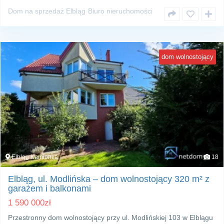
Dom na sprzedaż Elbląg
Biuro nieruchomości
dom wolnostojący
Elbląg Kamionka
18
Elbląg, ul. Modlińska – dom wolnostojący 320 m² z
garażem i balkonami
1 590 000
zł
Przestronny dom wolnostojący przy ul. Modlińskiej 103 w Elblągu