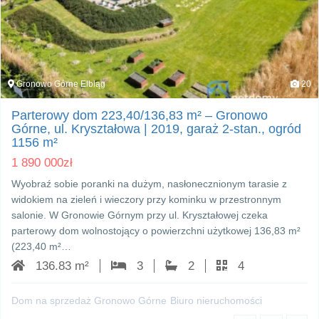
Gronowo Górne Elbląg
20
Parterowy dom 223,40/136,83 m² – Gronowo
Górne, ul. Kryształowa | 2019, garaż 2‑stan., ogród
1156 m²
1 890 000
zł
Wyobraź sobie poranki na dużym, nasłonecznionym tarasie z
widokiem na zieleń i wieczory przy kominku w przestronnym
salonie. W Gronowie Górnym przy ul. Kryształowej czeka
parterowy dom wolnostojący o powierzchni użytkowej 136,83 m²
(223,40 m²…
136.83 m²
3
2
4
Dom na sprzedaż Gronowo Górne
Biuro nieruchomości