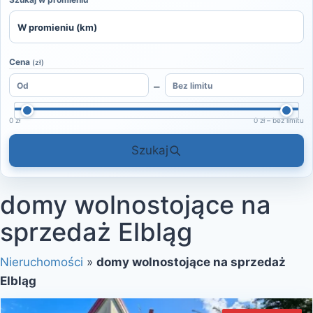
Cena
(zł)
–
0 zł
0 zł – bez limitu
Szukaj
domy wolnostojące na
sprzedaż Elbląg
Nieruchomości
»
domy wolnostojące na sprzedaż
Elbląg