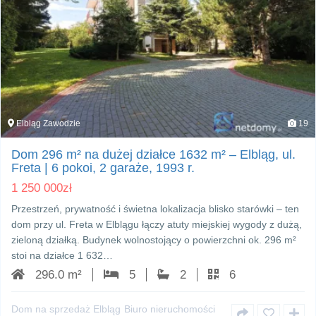
Elbląg Zawodzie
19
Dom 296 m² na dużej działce 1632 m² – Elbląg, ul.
Freta | 6 pokoi, 2 garaże, 1993 r.
1 250 000
zł
Przestrzeń, prywatność i świetna lokalizacja blisko starówki – ten
dom przy ul. Freta w Elblągu łączy atuty miejskiej wygody z dużą,
zieloną działką. Budynek wolnostojący o powierzchni ok. 296 m²
stoi na działce 1 632…
296.0 m²
5
2
6
Dom na sprzedaż Elbląg
Biuro nieruchomości