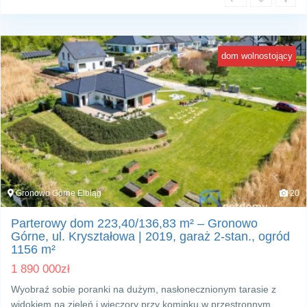
dom wolnostojący
Gronowo Górne Elbląg
20
Parterowy dom 223,40/136,83 m² – Gronowo
Górne, ul. Kryształowa | 2019, garaż 2‑stan., ogród
1156 m²
1 890 000
zł
Wyobraź sobie poranki na dużym, nasłonecznionym tarasie z
widokiem na zieleń i wieczory przy kominku w przestronnym