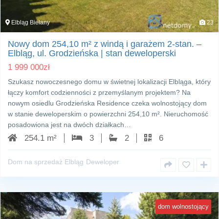
Elbląg Bielany
23
Nowy dom 254,10 m² z windą i garażem 2‑stan. –
Elbląg, ul. Grodzieńska | stan deweloperski
1 999 000
zł
Szukasz nowoczesnego domu w świetnej lokalizacji Elbląga, który
łączy komfort codzienności z przemyślanym projektem? Na
nowym osiedlu Grodzieńska Residence czeka wolnostojący dom
w stanie deweloperskim o powierzchni 254,10 m². Nieruchomość
posadowiona jest na dwóch działkach…
254.1 m²
3
2
6
Dom na sprzedaż Elbląg
Deweloper
dom wolnostojący