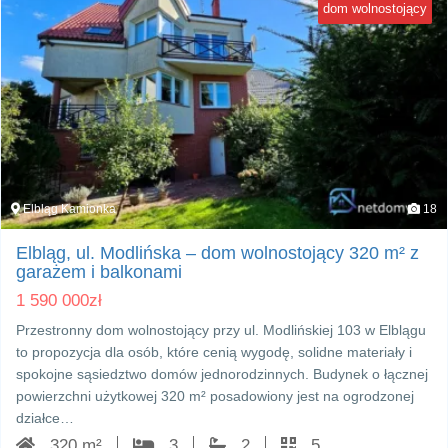
dom wolnostojący
Elbląg Kamionka
18
Elbląg, ul. Modlińska – dom wolnostojący 320 m² z
garażem i balkonami
1 590 000
zł
Przestronny dom wolnostojący przy ul. Modlińskiej 103 w Elblągu
to propozycja dla osób, które cenią wygodę, solidne materiały i
spokojne sąsiedztwo domów jednorodzinnych. Budynek o łącznej
powierzchni użytkowej 320 m² posadowiony jest na ogrodzonej
działce…
320 m²
3
2
5