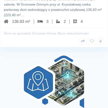
salonie. W Gronowie Górnym przy ul. Kryształowej czeka
parterowy dom wolnostojący o powierzchni użytkowej 136,83 m²
(223,40 m²…
136.83 m²
3
2
4
Dom na sprzedaż Gronowo Górne
Biuro nieruchomości