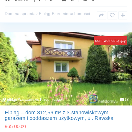
Dom na sprzedaż Elbląg
Biuro nieruchomości
dom wolnostojący
Elbląg Warszawskie Przedmieście
18
Elbląg – dom 312,56 m² z 3-stanowiskowym
garażem i poddaszem użytkowym, ul. Rawska
965 000
zł