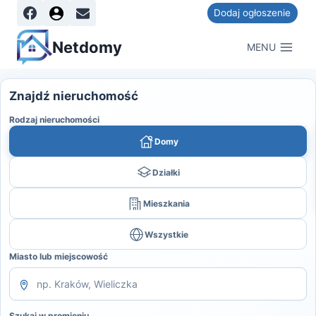
Dodaj ogłoszenie
Netdomy
MENU
Znajdź nieruchomość
Rodzaj nieruchomości
Domy
Działki
Mieszkania
Wszystkie
Miasto lub miejscowość
Szukaj w promieniu