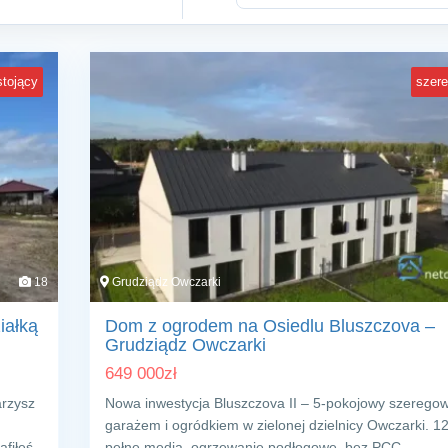
tojący
szer
18
Grudziądz Owczarki
iałką
Dom z ogrodem na Osiedlu Bluszczova –
Grudziądz Owczarki
649 000
zł
arzysz
Nowa inwestycja Bluszczova II – 5‑pokojowy szeregow
garażem i ogródkiem w zielonej dzielnicy Owczarki. 1
afiłeś
pełne media, ogrzewanie podłogowe, bez PCC.