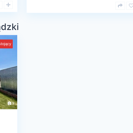
ądzki
tojący
9