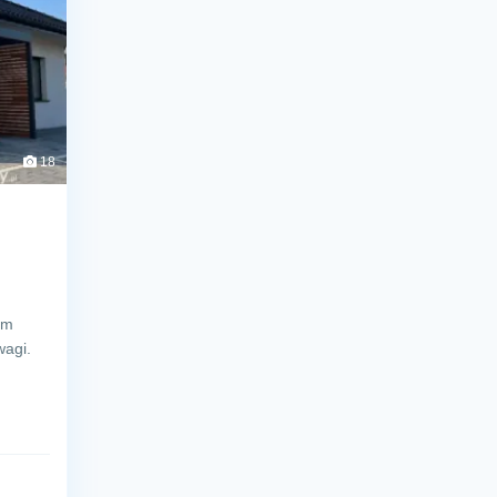
18
em
wagi.