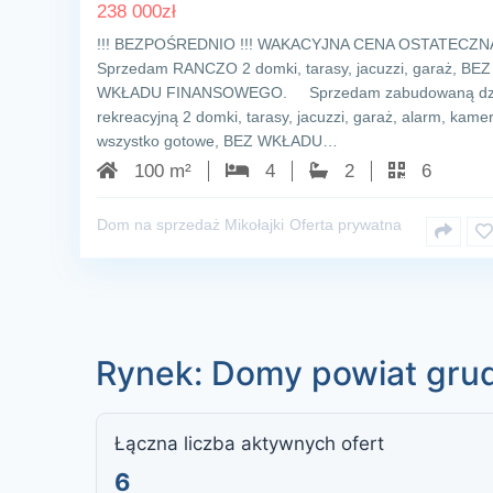
238 000
zł
!!! BEZPOŚREDNIO !!! WAKACYJNA CENA OSTATECZNA
Sprzedam RANCZO 2 domki, tarasy, jacuzzi, garaż, BEZ
WKŁADU FINANSOWEGO. Sprzedam zabudowaną dzi
rekreacyjną 2 domki, tarasy, jacuzzi, garaż, alarm, kamer
wszystko gotowe, BEZ WKŁADU…
100 m²
4
2
6
Dom na sprzedaż Mikołajki
Oferta prywatna
Rynek: Domy powiat grudz
Łączna liczba aktywnych ofert
6