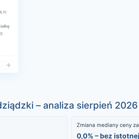
 !!!
ałkę
y,
iądzki – analiza sierpień 2026
Zmiana mediany ceny za
0,0% – bez istotne