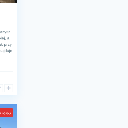
arzysz
ej, a
ak przy
najduje
stojący