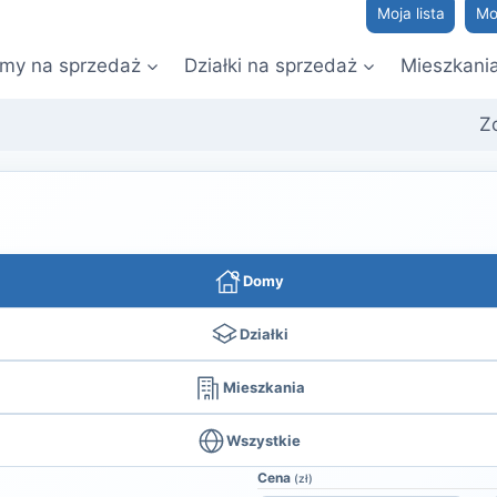
Moja lista
Mo
my na sprzedaż
Działki na sprzedaż
Mieszkani
Z
Domy
Działki
Mieszkania
Wszystkie
Cena
(zł)