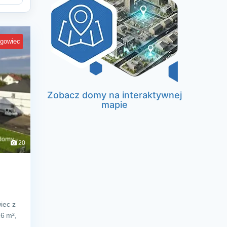
egowiec
Zobacz domy na interaktywnej
mapie
20
iec z
26 m²,