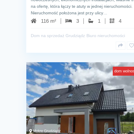
na ofertę, która łączy te atuty w jednej nieruchomości.
Nieruchomość położona jest przy ulicy…
116 m²
3
1
4
Dom na sprzedaż Grudziądz
Biuro nieruchomości
dom wolnos
Mokre Grudziądz