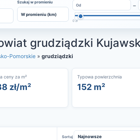
Szukaj w promieniu
–
0 zł
owiat grudziądzki Kujaws
sko-Pomorskie
»
grudziądzki
a ceny za m²
Typowa powierzchnia
38 zł/m²
152 m²
Sortuj