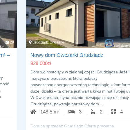
20
Grudziądz Owczarki
 m² –
Nowy dom Owczarki Grudziądz
929 000
zł
Dom wolnostojący w zielonej części Grudziądza Jeżeli
zy
marzysz o przestrzeni, która połączy
omość
nowoczesną energooszczędną technologię z komfort
a
dużej działki – ta oferta jest warta kilku minut Twojej u
o
W Owczarkach, dynamicznie rozwijającej się dzielnicy
Grudziądza, powstaje parterowy dom…
148,5 m²
3
2
4
Dom na sprzedaż Grudziądz
Oferta prywatna