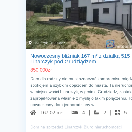
Linarczyk Grudziądz
Nowoczesny bliźniak 167 m² z działką 515
Linarczyk pod Grudziądzem
850 000
zł
Dom dla rodziny nie musi oznaczać kompromisu międ
spokojem a szybkim dojazdem do miasta. Ta nieruch
w miejscowości Linarczyk, w gminie Grudziądz, został
zaprojektowana właśnie z myślą o takim połączeniu. T
nowoczesny dom jednorodzinny w…
167,02 m²
4
2
5
Dom na sprzedaż Linarczyk
Biuro nieruchomości