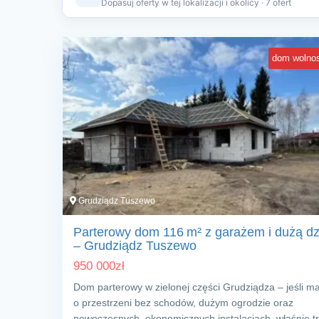
Dopasuj oferty w tej lokalizacji i okolicy · 7 ofert
dom wolnos
Grudziądz Tuszewo
Parterowy dom 116 m² z garażem i dużą dz
– Grudziądz Tuszewo
950 000
zł
Dom parterowy w zielonej części Grudziądza – jeśli m
o przestrzeni bez schodów, dużym ogrodzie oraz
nowoczesnych, ekonomicznych instalacjach, właśnie tr