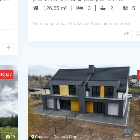
126.55 m²
3
2
5
Dom na sprzedaż Grudziądz
Biuro nieruchomości
tojący
19
Grudziądz Dębowe Wzgórze