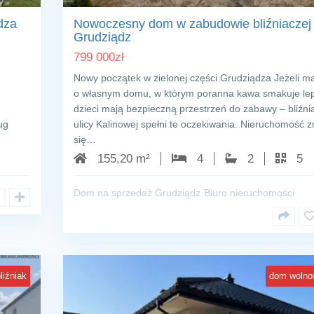
dza
Nowoczesny dom w zabudowie bliźniaczej
Grudziądz
799 000
zł
Nowy początek w zielonej części Grudziądza Jeżeli m
o własnym domu, w którym poranna kawa smakuje lepi
dzieci mają bezpieczną przestrzeń do zabawy – bliźni
ug
ulicy Kalinowej spełni te oczekiwania. Nieruchomość z
się…
155,20 m²
4
2
5
Dom na sprzedaż Grudziądz
Biuro nieruchomości
liźniak
dom wolno