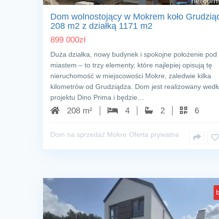
Dom wolnostojący w Mokrem koło Grudzią
208 m2 z działką 1171 m2
899 000
zł
Duża działka, nowy budynek i spokojne położenie pod
miastem – to trzy elementy, które najlepiej opisują tę
nieruchomość w miejscowości Mokre, zaledwie kilka
kilometrów od Grudziądza. Dom jest realizowany wedł
projektu Dino Prima i będzie…
208 m²
4
2
6
Dom na sprzedaż Mokre
Oferta prywatna
b