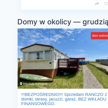
Domy w okolicy — grudzi
dom wolnos
Mikołajki Kurzętnik
!!!BEZPOŚREDNIO!!! Sprzedam RANCZO 2
domki, tarasy, jacuzzi, garaż, BEZ WKŁADU
FINANSOWEGO.