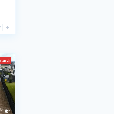
bliźniak
13