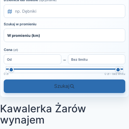
(opcjonalnie)
Szukaj w promieniu
Cena
(zł)
–
0 zł
0 zł – bez limitu
Szukaj
Kawalerka Żarów
wynajem