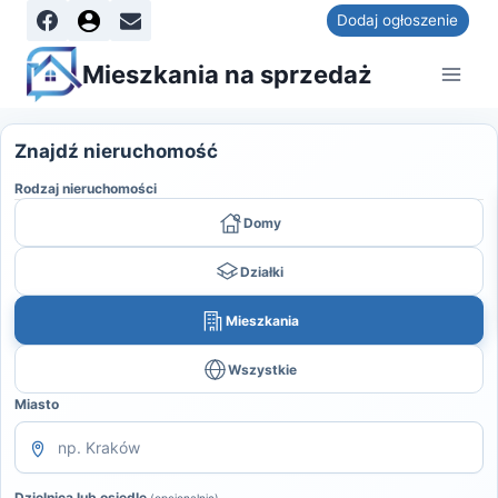
Dodaj ogłoszenie
Mieszkania na sprzedaż
Znajdź nieruchomość
Rodzaj nieruchomości
Domy
Działki
Mieszkania
Wszystkie
Miasto
Dzielnica lub osiedle