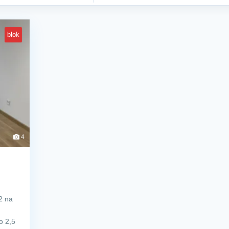
blok
4
2 na
o 2,5