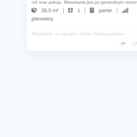
m2 oraz pokoju. Mieszkanie jest po generalnym remo
26,5 m²
1
parter
pierwotny
Mieszkanie na wynajem Żarów
Oferta prywatna