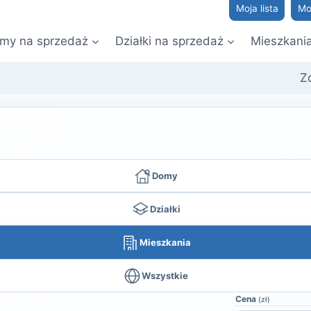
Moja lista
Mo
my na sprzedaż
Działki na sprzedaż
Mieszkani
Z
Domy
Działki
Mieszkania
Wszystkie
Cena
(zł)