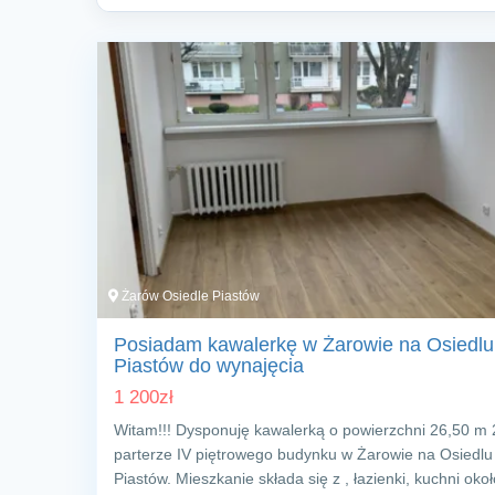
Żarów Osiedle Piastów
Posiadam kawalerkę w Żarowie na Osiedlu
Piastów do wynajęcia
1 200
zł
Witam!!! Dysponuję kawalerką o powierzchni 26,50 m 
parterze IV piętrowego budynku w Żarowie na Osiedlu
Piastów. Mieszkanie składa się z , łazienki, kuchni okoł