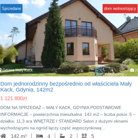
Sprzedane
dom wolnostojący
Gdynia Mały Kack
2
Dom jednorodzinny bezpośrednio od właściciela Mały
Kack, Gdynia, 142m2
1 121 800
zł
DOM NA SPRZEDAŻ – MAŁY KACK, GDYNIA PODSTAWOWE
INFORMACJE – powierzchnia mieszkalna: 142 m2 – liczba pokoi: 5 –
działka: 11,3 ara WNĘTRZE I STANDARD Salon z dużymi oknami
wychodzącymi na ogród łączy część wypoczynkową…
142 m²
4
2
5