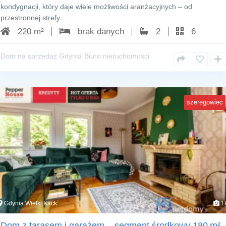
kondygnacji, który daje wiele możliwości aranżacyjnych – od
przestronnej strefy…
220 m²
brak danych
2
6
Dom na sprzedaż Gdynia
Biuro nieruchomości
szeregowiec
Gdynia Wielki Kack
1
Dom z tarasem i garażem – segment środkowy 180 m²,