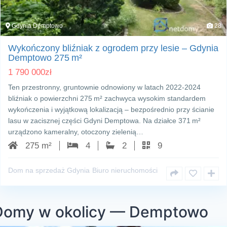
Gdynia Demptowo
28
Wykończony bliźniak z ogrodem przy lesie – Gdynia
Demptowo 275 m²
1 790 000
zł
Ten przestronny, gruntownie odnowiony w latach 2022‑2024
bliźniak o powierzchni 275 m² zachwyca wysokim standardem
wykończenia i wyjątkową lokalizacją – bezpośrednio przy ścianie
lasu w zacisznej części Gdyni Demptowa. Na działce 371 m²
urządzono kameralny, otoczony zielenią…
275 m²
4
2
9
Dom na sprzedaż Gdynia
Biuro nieruchomości
Domy w okolicy — Demptowo