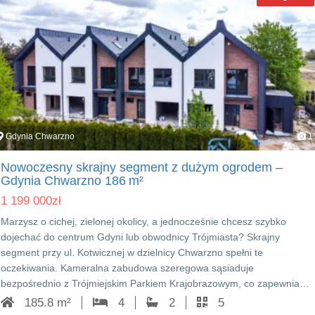
Gdynia Chwarzno
1
Nowoczesny skrajny segment z dużym ogrodem –
Gdynia Chwarzno 186 m²
1 199 000
zł
Marzysz o cichej, zielonej okolicy, a jednocześnie chcesz szybko
dojechać do centrum Gdyni lub obwodnicy Trójmiasta? Skrajny
segment przy ul. Kotwicznej w dzielnicy Chwarzno spełni te
oczekiwania. Kameralna zabudowa szeregowa sąsiaduje
bezpośrednio z Trójmiejskim Parkiem Krajobrazowym, co zapewnia…
185.8 m²
4
2
5