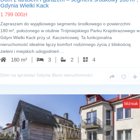
Gdynia Wielki Kack
1 799 000
zł
Zapraszam do wyjątkowego segmentu środkowego o powierzchni
180 m², położonego w otulinie Trójmiejskiego Parku Krajobrazowego w
Gdyni Wielki Kack przy ul. Kaczeńcowej. Ta funkcjonalna
nieruchomość idealnie łączy komfort rodzinnego życia z bliskością
zieleni i miejskich udogodnień.…
180 m²
3
2
4
Dom na sprzedaż Gdynia
Biuro nieruchomości
bliźniak