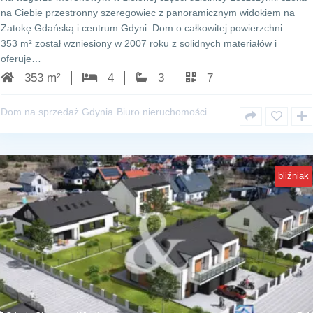
na Ciebie przestronny szeregowiec z panoramicznym widokiem na
Zatokę Gdańską i centrum Gdyni. Dom o całkowitej powierzchni
353 m² został wzniesiony w 2007 roku z solidnych materiałów i
oferuje…
353 m²
4
3
7
Dom na sprzedaż Gdynia
Biuro nieruchomości
bliźniak