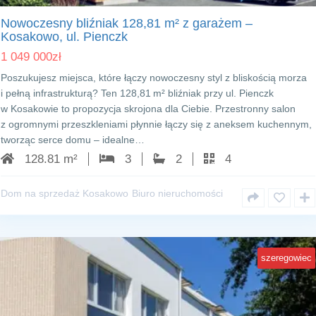
Nowoczesny bliźniak 128,81 m² z garażem –
Kosakowo, ul. Pienczk
1 049 000
zł
Poszukujesz miejsca, które łączy nowoczesny styl z bliskością morza
i pełną infrastrukturą? Ten 128,81 m² bliźniak przy ul. Pienczk
w Kosakowie to propozycja skrojona dla Ciebie. Przestronny salon
z ogromnymi przeszkleniami płynnie łączy się z aneksem kuchennym,
tworząc serce domu – idealne…
128.81 m²
3
2
4
Dom na sprzedaż Kosakowo
Biuro nieruchomości
szeregowiec