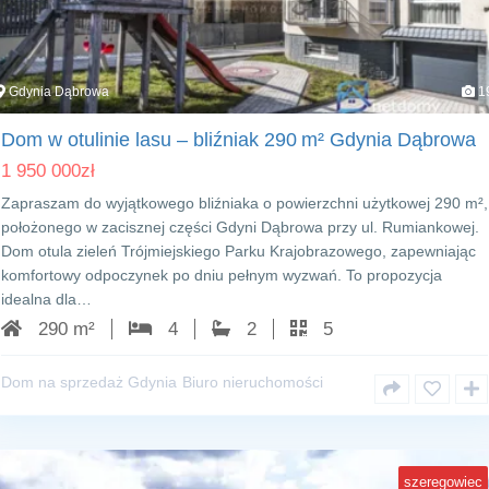
Gdynia Dąbrowa
1
Dom w otulinie lasu – bliźniak 290 m² Gdynia Dąbrowa
1 950 000
zł
Zapraszam do wyjątkowego bliźniaka o powierzchni użytkowej 290 m²,
położonego w zacisznej części Gdyni Dąbrowa przy ul. Rumiankowej.
Dom otula zieleń Trójmiejskiego Parku Krajobrazowego, zapewniając
komfortowy odpoczynek po dniu pełnym wyzwań. To propozycja
idealna dla…
290 m²
4
2
5
Dom na sprzedaż Gdynia
Biuro nieruchomości
szeregowiec