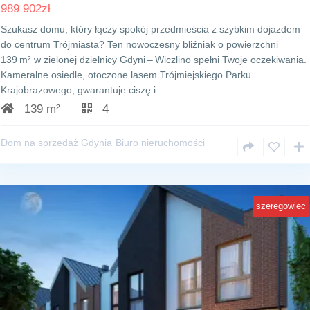
989 902
zł
Szukasz domu, który łączy spokój przedmieścia z szybkim dojazdem
do centrum Trójmiasta? Ten nowoczesny bliźniak o powierzchni
139 m² w zielonej dzielnicy Gdyni – Wiczlino spełni Twoje oczekiwania.
Kameralne osiedle, otoczone lasem Trójmiejskiego Parku
Krajobrazowego, gwarantuje ciszę i…
139 m²
4
Dom na sprzedaż Gdynia
Biuro nieruchomości
szeregowiec