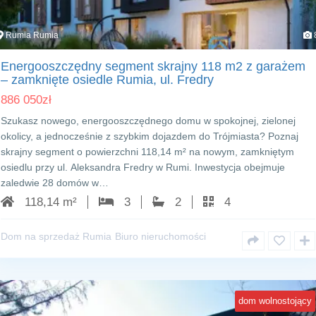
Rumia Rumia
Energooszczędny segment skrajny 118 m2 z garażem
– zamknięte osiedle Rumia, ul. Fredry
886 050
zł
Szukasz nowego, energooszczędnego domu w spokojnej, zielonej
okolicy, a jednocześnie z szybkim dojazdem do Trójmiasta? Poznaj
skrajny segment o powierzchni 118,14 m² na nowym, zamkniętym
osiedlu przy ul. Aleksandra Fredry w Rumi. Inwestycja obejmuje
zaledwie 28 domów w…
118,14 m²
3
2
4
Dom na sprzedaż Rumia
Biuro nieruchomości
dom wolnostojący