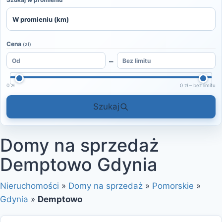
Cena
(zł)
–
0 zł
0 zł – bez limitu
Szukaj
Domy na sprzedaż
Demptowo Gdynia
Nieruchomości
»
Domy na sprzedaż
»
Pomorskie
»
Gdynia
»
Demptowo