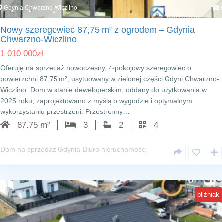
Gdynia Chwarzno-Wiczlino
Nowy szeregowiec 87,75 m² z ogrodem – Gdynia
Chwarzno-Wiczlino
1 010 000
zł
Oferuję na sprzedaż nowoczesny, 4-pokojowy szeregowiec o
powierzchni 87,75 m², usytuowany w zielonej części Gdyni Chwarzno-
Wiczlino. Dom w stanie deweloperskim, oddany do użytkowania w
2025 roku, zaprojektowano z myślą o wygodzie i optymalnym
wykorzystaniu przestrzeni. Przestronny…
87.75 m²
3
2
4
Dom na sprzedaż Gdynia
Biuro nieruchomości
bliźniak