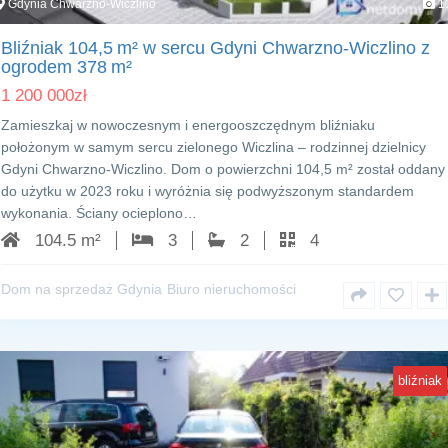
Gdynia Chwarzno-Wiczlino
1
Bliźniak 104,5 m² w sercu Gdyni Chwarzno‑Wiczlino z
ogrodem 378 m²
1 200 000
zł
Zamieszkaj w nowoczesnym i energooszczędnym bliźniaku
położonym w samym sercu zielonego Wiczlina – rodzinnej dzielnicy
Gdyni Chwarzno‑Wiczlino. Dom o powierzchni 104,5 m² został oddany
do użytku w 2023 roku i wyróżnia się podwyższonym standardem
wykonania. Ściany ocieplono…
104.5 m²
3
2
4
Dom na sprzedaż Gdynia
Biuro nieruchomości
bliźniak