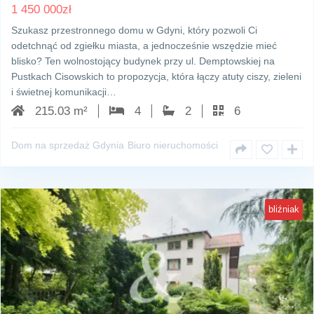
1 450 000
zł
Szukasz przestronnego domu w Gdyni, który pozwoli Ci
odetchnąć od zgiełku miasta, a jednocześnie wszędzie mieć
blisko? Ten wolnostojący budynek przy ul. Demptowskiej na
Pustkach Cisowskich to propozycja, która łączy atuty ciszy, zieleni
i świetnej komunikacji…
215.03 m²
4
2
6
Dom na sprzedaż Gdynia
Biuro nieruchomości
bliźniak