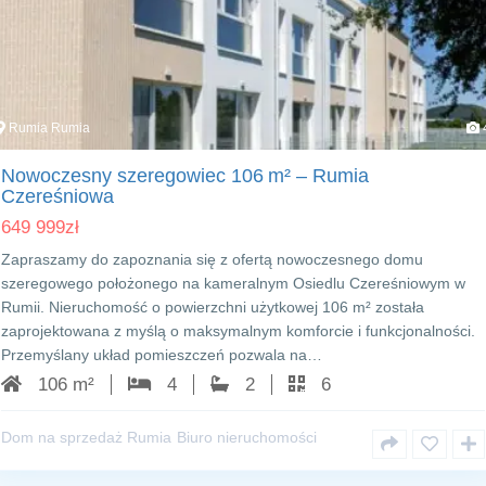
Rumia Rumia
Nowoczesny szeregowiec 106 m² – Rumia
Czereśniowa
649 999
zł
Zapraszamy do zapoznania się z ofertą nowoczesnego domu
szeregowego położonego na kameralnym Osiedlu Czereśniowym w
Rumii. Nieruchomość o powierzchni użytkowej 106 m² została
zaprojektowana z myślą o maksymalnym komforcie i funkcjonalności.
Przemyślany układ pomieszczeń pozwala na…
106 m²
4
2
6
Dom na sprzedaż Rumia
Biuro nieruchomości