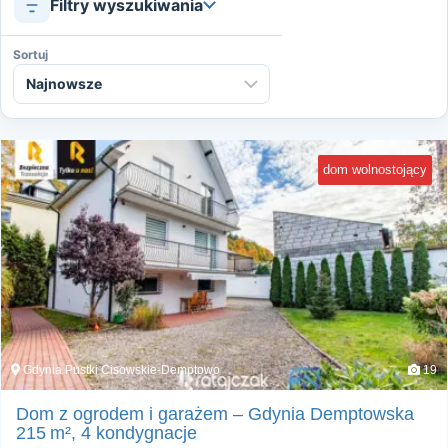
Filtry wyszukiwania
Sortuj
dom wolnostojący
Gdynia Pustki Cisowskie-Demptowo
19
Dom z ogrodem i garażem – Gdynia Demptowska
215 m², 4 kondygnacje