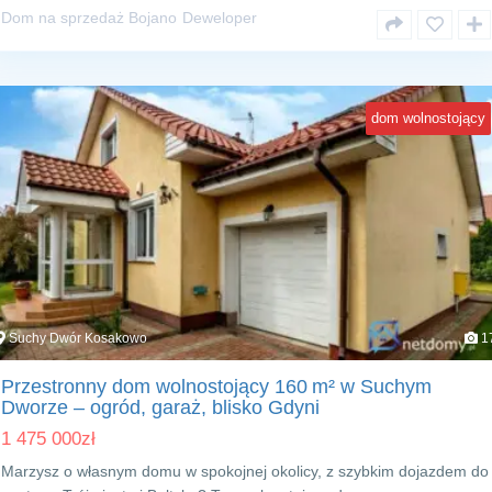
Dom na sprzedaż Bojano
Deweloper
dom wolnostojący
Suchy Dwór Kosakowo
1
Przestronny dom wolnostojący 160 m² w Suchym
Dworze – ogród, garaż, blisko Gdyni
1 475 000
zł
Marzysz o własnym domu w spokojnej okolicy, z szybkim dojazdem do