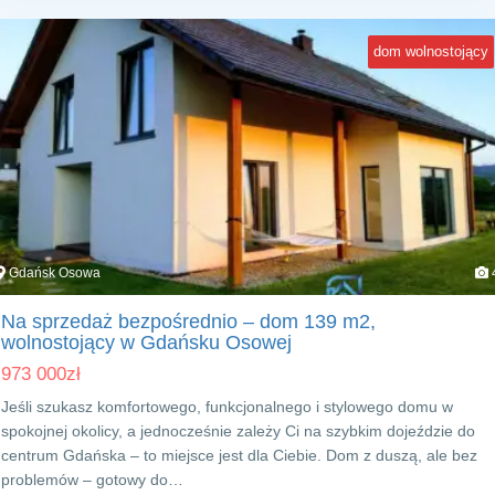
dom wolnostojący
Gdańsk Osowa
Na sprzedaż bezpośrednio – dom 139 m2,
wolnostojący w Gdańsku Osowej
973 000
zł
Jeśli szukasz komfortowego, funkcjonalnego i stylowego domu w
spokojnej okolicy, a jednocześnie zależy Ci na szybkim dojeździe do
centrum Gdańska – to miejsce jest dla Ciebie. Dom z duszą, ale bez
problemów – gotowy do…