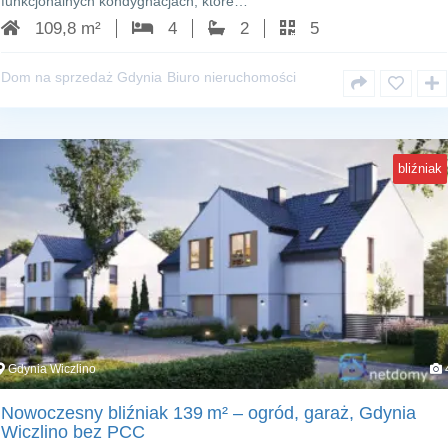
funkcjonalnych kondygnacjach, które…
109,8 m²
4
2
5
Dom na sprzedaż Gdynia
Biuro nieruchomości
bliźniak
Gdynia Wiczlino
Nowoczesny bliźniak 139 m² – ogród, garaż, Gdynia
Wiczlino bez PCC