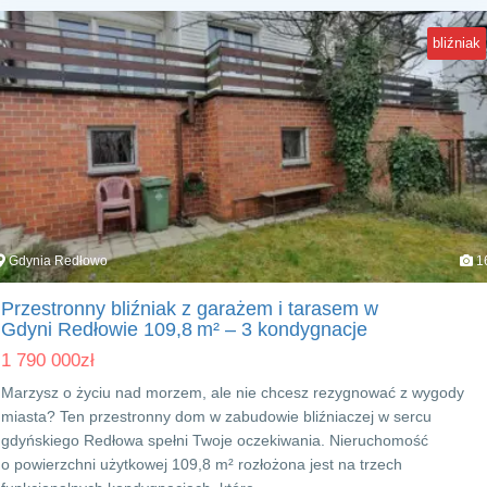
bliźniak
Gdynia Redłowo
1
Przestronny bliźniak z garażem i tarasem w
Gdyni Redłowie 109,8 m² – 3 kondygnacje
1 790 000
zł
Marzysz o życiu nad morzem, ale nie chcesz rezygnować z wygody
miasta? Ten przestronny dom w zabudowie bliźniaczej w sercu
gdyńskiego Redłowa spełni Twoje oczekiwania. Nieruchomość
o powierzchni użytkowej 109,8 m² rozłożona jest na trzech