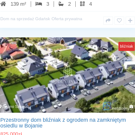
139 m²
3
2
4
Dom na sprzedaż Gdańsk
Oferta prywatna
bliźniak
Bojano Szemud
Przestronny dom bliźniak z ogrodem na zamkniętym
osiedlu w Bojanie
825 000
zł