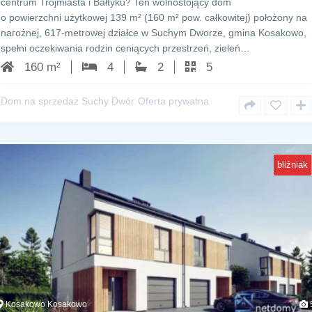
centrum Trójmiasta i Bałtyku? Ten wolnostojący dom
o powierzchni użytkowej 139 m² (160 m² pow. całkowitej) położony na
narożnej, 617‑metrowej działce w Suchym Dworze, gmina Kosakowo,
spełni oczekiwania rodzin ceniących przestrzeń, zieleń…
160 m²
4
2
5
Dom na sprzedaż Suchy Dwór
Oferta prywatna
bliźniak
Kosakowo Kosakowo