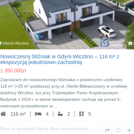
Gdynia Wiczlino
Nowoczesny bliźniak w Gdyni-Wiczlino – 116 m² z
ekspozycją południowo-zachodnią
1 350 000
zł
Zapraszam do nowoczesnego bliźniaka o powierzchni użytkowej
116 m² (+25 m² poddasza) przy ul. Oleńki Billewiczówny w urokliwej
dzielnicy Wiczlino, tuż przy Trójmiejskim Parku Krajobrazowym.
Budynek z 2024 r. w stanie deweloperskim cechuje się ponad 5-
metrowym przeszkleniem w…
116 m²
4
2
5
Dom na sprzedaż Gdynia
Biuro nieruchomości