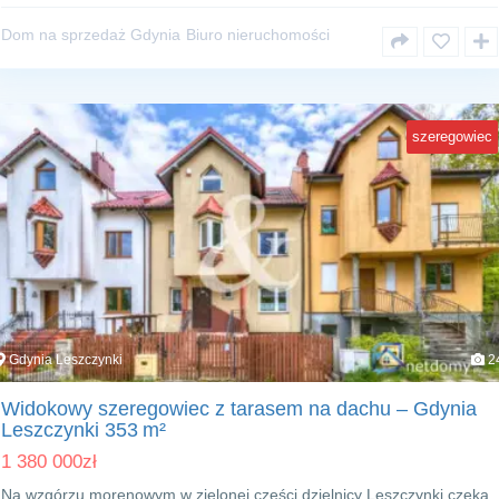
Dom na sprzedaż Gdynia
Biuro nieruchomości
szeregowiec
Gdynia Leszczynki
2
Widokowy szeregowiec z tarasem na dachu – Gdynia
Leszczynki 353 m²
1 380 000
zł
Na wzgórzu morenowym w zielonej części dzielnicy Leszczynki czeka