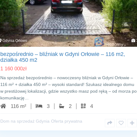
Gdynia Orłowo
bezpośrednio – bliźniak w Gdyni Orłowie – 116 m2,
działka 450 m2
1 160 000
zł
Na sprzedaż bezpośrednio – nowoczesny bliźniak w Gdyni Orłowie –
116 m² + działka 450 m² – wysoki standard! Szukasz idealnego domu
w prestiżowej lokalizacji, gdzie wszystko masz pod ręką – od morza po
komunikację…
116 m²
3
2
4
Dom na sprzedaż Gdynia
Oferta prywatna