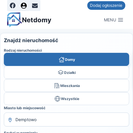
Dodaj ogłoszenie
Netdomy
MENU
Znajdź nieruchomość
Rodzaj nieruchomości
Domy
Działki
Mieszkania
Wszystkie
Miasto lub miejscowość
Szukaj w promieniu