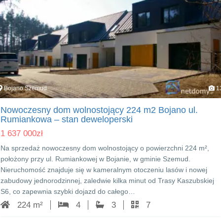
Bojano Szemud
1
Nowoczesny dom wolnostojący 224 m2 Bojano ul.
Rumiankowa – stan deweloperski
1 637 000
zł
Na sprzedaż nowoczesny dom wolnostojący o powierzchni 224 m²,
położony przy ul. Rumiankowej w Bojanie, w gminie Szemud.
Nieruchomość znajduje się w kameralnym otoczeniu lasów i nowej
zabudowy jednorodzinnej, zaledwie kilka minut od Trasy Kaszubskiej
S6, co zapewnia szybki dojazd do całego…
224 m²
4
3
7