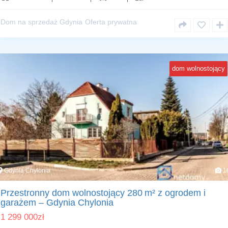
Dom na sprzedaż Gdynia
Oferta prywatna
dom wolnostojący
Gdynia Chylonia
1
Przestronny dom wolnostojący 280 m² z ogrodem i
garażem – Gdynia Chylonia
1 299 000
zł