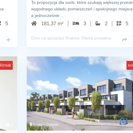
To propozycja dla osób, które szukają większej przestr
ka
wygodnego układu pomieszczeń i spokojnego miejsca 
a jednocześnie…
5
181,37 m²
3
2
5
Dom na sprzedaż Kraków
Oferta prywatna
liźniak
sz
17
Kraków Dębniki