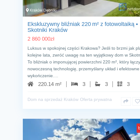
Kraków Dębniki
Ekskluzywny bliźniak 220 m² z fotowoltaiką •
Skotniki Kraków
2 860 000
zł
Luksus w spokojnej części Krakowa? Jeśli to brzmi jak p
kolejne lata, zwróć uwagę na ten wyjątkowy dom w Skotn
To bliźniak o imponującej powierzchni 220 m², który łącz
nowoczesną technologię, przemyślany układ i efektowne
wykończenie.…
220.14 m²
3
3
3
Dom na sprzedaż Kraków
Oferta prywatna
b