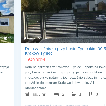
15
Kraków Dębniki
Dom w bliźniaku przy Lesie Tynieckim 99,
Kraków Tyniec
1 649 000
zł
ozycja
Dom na sprzedaż w Krakowie, Tyniec – spokojna lokal
owem,
przy Lesie Tynieckim. To propozycja dla osób, które c
mieszkać blisko natury, a jednocześnie zależy im na 
dojeździe do centrum Krakowa i obwodnicy A4.
Nieruchomość…
99,5 m²
2
1
3
Dom na sprzedaż Kraków
Oferta prywatna