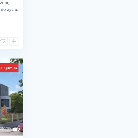
zeni,
do życia,
eregowiec
3