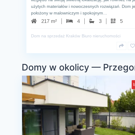
użytych materiałów i nowoczesnych rozwiązań. Dom je
położony w malowniczym i spokojnym…
217 m²
4
3
5
Dom na sprzedaż Kraków
Biuro nieruchomości
Domy w okolicy — Przego
b