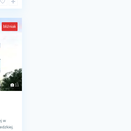
bliźniak
11
j w
edzkiej.