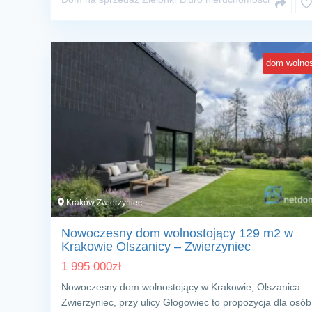
dom wolnos
Kraków Zwierzyniec
Nowoczesny dom wolnostojący 129 m2 w
Krakowie Olszanicy – Zwierzyniec
1 995 000
zł
Nowoczesny dom wolnostojący w Krakowie, Olszanica –
Zwierzyniec, przy ulicy Głogowiec to propozycja dla osób