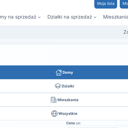
Moja lista
Mo
my na sprzedaż
Działki na sprzedaż
Mieszkani
Z
Domy
Działki
Mieszkania
Wszystkie
Cena
(zł)