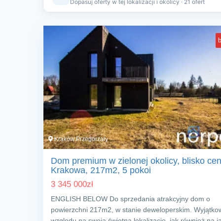
Dopasuj oferty w tej lokalizacji i okolicy · 21 ofert
b
Kraków Przegorzały
Dom premium w zielonej okolicy, blisko ce
Krakowa, 217m2, 5 pokoi
3 345 000
zł
ENGLISH BELOW Do sprzedania atrakcyjny dom o
powierzchni 217m2, w stanie deweloperskim. Wyjątko
względu na swoją świetną lokalizację, jak również na j