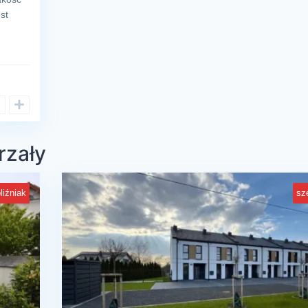
st
rzały
liźniak
sz