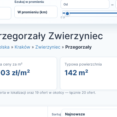
Szukaj w promieniu
–
0 zł
zegorzały Zwierzyniec
olska
»
Kraków
»
Zwierzyniec
»
Przegorzały
a ceny za m²
Typowa powierzchnia
903 zł/m²
142 m²
ta w lokalizacji oraz 19 ofert w okolicy — łącznie 20 ofert.
Sortuj