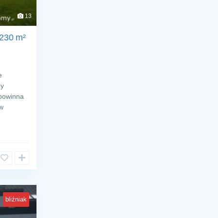
13
230 m²
e
dy
 powinna
w
bliźniak