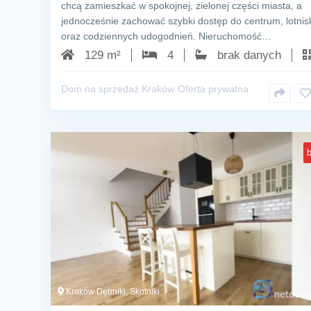
chcą zamieszkać w spokojnej, zielonej części miasta, a
jednocześnie zachować szybki dostęp do centrum, lotnis
oraz codziennych udogodnień. Nieruchomość…
129 m²
4
brak danych
Dom na sprzedaż Kraków
Oferta prywatna
b
Kraków Dębniki, Skotniki