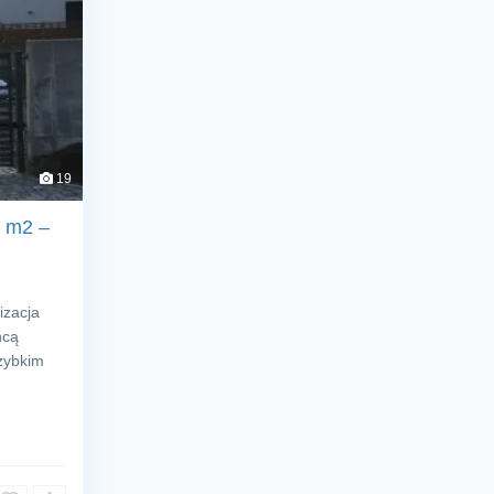
19
5 m2 –
izacja
hcą
szybkim