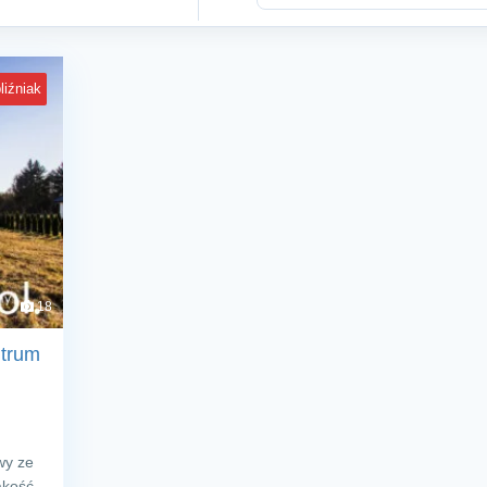
liźniak
18
ntrum
wy ze
akość