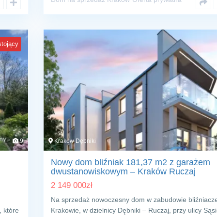
tojący
9
Kraków Dębniki
Nowy dom bliźniak 181,37 m2 z garażem
dwustanowiskowym – Kraków Ruczaj
2 149 000
zł
Na sprzedaż nowoczesny dom w zabudowie bliźniacze
, które
Krakowie, w dzielnicy Dębniki – Ruczaj, przy ulicy Sąsi