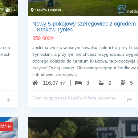
20
Kraków Dębniki
Nowy 5‑pokojowy szeregowiec z ogrodem 
– Kraków Tyniec
859 000
zł
lan na
Jeśli marzysz o własnym kawałku zieleni tuż przy Lesi
ikach.
Tynieckim, a przy tym nie chcesz rezygnować z wygo
y
dobrego dojazdu do centrum Krakowa, ta propozycja
przykuć Twoją uwagę. Oferowany segment środkowy 
zabudowie szeregowej…
116.07 m²
3
2
5
Dom na sprzedaż Kraków
Oferta prywatna
liźniak