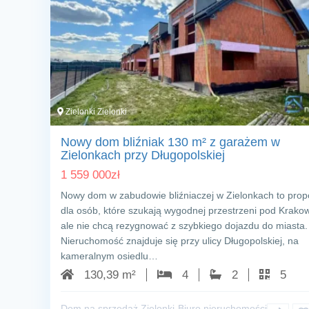
Zielonki Zielonki
Nowy dom bliźniak 130 m² z garażem w
Zielonkach przy Długopolskiej
1 559 000
zł
Nowy dom w zabudowie bliźniaczej w Zielonkach to prop
dla osób, które szukają wygodnej przestrzeni pod Krak
ale nie chcą rezygnować z szybkiego dojazdu do miasta.
Nieruchomość znajduje się przy ulicy Długopolskiej, na
kameralnym osiedlu…
130,39 m²
4
2
5
Dom na sprzedaż Zielonki
Biuro nieruchomości