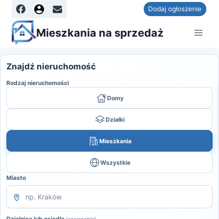
Dodaj ogłoszenie
Mieszkania na sprzedaż
Znajdź nieruchomość
Rodzaj nieruchomości
Domy
Działki
Mieszkania
Wszystkie
Miasto
Dzielnica lub osiedle