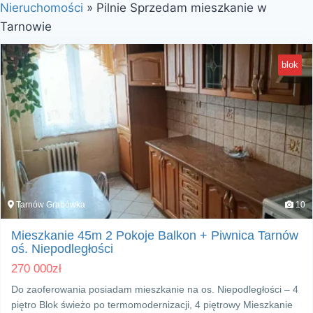
Nieruchomości
»
Pilnie Sprzedam mieszkanie w
Tarnowie
blok
Tarnów Grabówka
10
Mieszkanie 45m 2 Pokoje Balkon + Piwnica Tarnów
oś. Niepodległości
270 000
zł
Do zaoferowania posiadam mieszkanie na os. Niepodległości – 4
piętro Blok świeżo po termomodernizacji, 4 piętrowy Mieszkanie