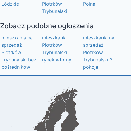
Łódzkie
Piotrków
Polna
Trybunalski
Zobacz podobne ogłoszenia
mieszkania na
mieszkania
mieszkania na
sprzedaż
Piotrków
sprzedaż
Piotrków
Trybunalski
Piotrków
Trybunalski bez
rynek wtórny
Trybunalski 2
pośredników
pokoje