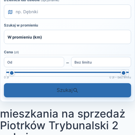
(opcjonalnie)
Szukaj w promieniu
Cena
(zł)
–
0 zł
0 zł – bez limitu
Szukaj
mieszkania na sprzedaż
Piotrków Trybunalski 2