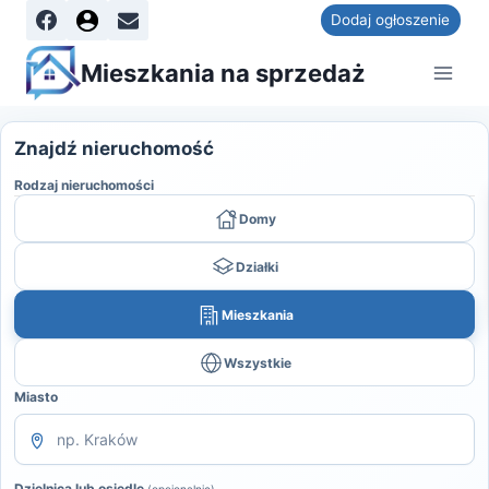
Dodaj ogłoszenie
Mieszkania na sprzedaż
Znajdź nieruchomość
Rodzaj nieruchomości
Domy
Działki
Mieszkania
Wszystkie
Miasto
Dzielnica lub osiedle