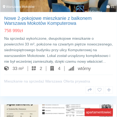
Warszawa Mokotów
11
Nowe 2-pokojowe mieszkanie z balkonem
Warszawa Mokotów Komputerowa
758 999
zł
Na sprzedaż wykończone, dwupokojowe mieszkanie o
powierzchni 33 m², położone na czwartym piętrze nowoczesnego,
siedmiopiętrowego budynku przy ulicy Komputerowej na
warszawskim Mokotowie. Lokal został urządzony kompleksowo i
nie był wcześniej zamieszkały, dzięki czemu nowy właściciel…
33 m²
2
4
wtórny
Mieszkanie na sprzedaż Warszawa
Oferta prywatna
apartamentowiec