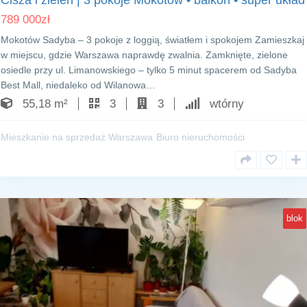
Cisza i zieleń | 3 pokoje Mokotów • balkon • super układ
789 000
zł
Mokotów Sadyba – 3 pokoje z loggią, światłem i spokojem Zamieszkaj
w miejscu, gdzie Warszawa naprawdę zwalnia. Zamknięte, zielone
osiedle przy ul. Limanowskiego – tylko 5 minut spacerem od Sadyba
Best Mall, niedaleko od Wilanowa…
55,18 m²
3
3
wtórny
Mieszkanie na sprzedaż Warszawa
Biuro nieruchomości
blok