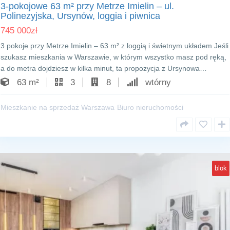
3-pokojowe 63 m² przy Metrze Imielin – ul.
Polinezyjska, Ursynów, loggia i piwnica
745 000
zł
3 pokoje przy Metrze Imielin – 63 m² z loggią i świetnym układem Jeśli
szukasz mieszkania w Warszawie, w którym wszystko masz pod ręką,
a do metra dojdziesz w kilka minut, ta propozycja z Ursynowa…
63 m²
3
8
wtórny
Mieszkanie na sprzedaż Warszawa
Biuro nieruchomości
blok