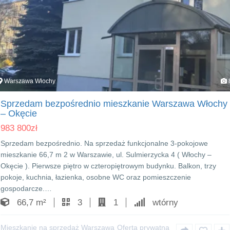
Warszawa Włochy
Sprzedam bezpośrednio mieszkanie Warszawa Włochy
– Okęcie
983 800
zł
Sprzedam bezpośrednio. Na sprzedaż funkcjonalne 3-pokojowe
mieszkanie 66,7 m 2 w Warszawie, ul. Sulmierzycka 4 ( Włochy –
Okęcie ). Pierwsze piętro w czteropiętrowym budynku. Balkon, trzy
pokoje, kuchnia, łazienka, osobne WC oraz pomieszczenie
gospodarcze.…
66,7 m²
3
1
wtórny
Mieszkanie na sprzedaż Warszawa
Oferta prywatna