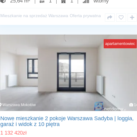
25,64 m²
1
1
wtórny
Mieszkanie na sprzedaż Warszawa
Oferta prywatna
apartamentowiec
Warszawa Mokotów
1
Nowe mieszkanie 2 pokoje Warszawa Sadyba | loggia,
garaż i widok z 10 piętra
1 132 420
zł