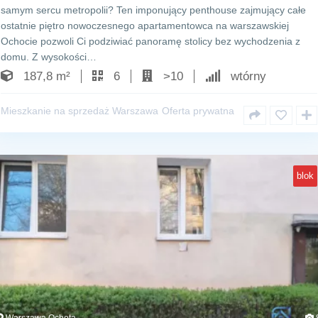
samym sercu metropolii? Ten imponujący penthouse zajmujący całe
ostatnie piętro nowoczesnego apartamentowca na warszawskiej
Ochocie pozwoli Ci podziwiać panoramę stolicy bez wychodzenia z
domu. Z wysokości…
187,8 m²
6
>10
wtórny
Mieszkanie na sprzedaż Warszawa
Oferta prywatna
blok