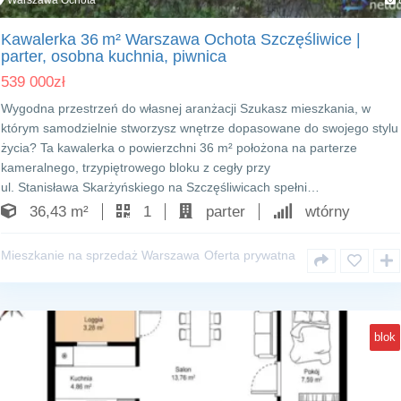
Warszawa Ochota
Kawalerka 36 m² Warszawa Ochota Szczęśliwice |
parter, osobna kuchnia, piwnica
539 000
zł
Wygodna przestrzeń do własnej aranżacji Szukasz mieszkania, w
którym samodzielnie stworzysz wnętrze dopasowane do swojego stylu
życia? Ta kawalerka o powierzchni 36 m² położona na parterze
kameralnego, trzypiętrowego bloku z cegły przy
ul. Stanisława Skarżyńskiego na Szczęśliwicach spełni…
36,43 m²
1
parter
wtórny
Mieszkanie na sprzedaż Warszawa
Oferta prywatna
blok