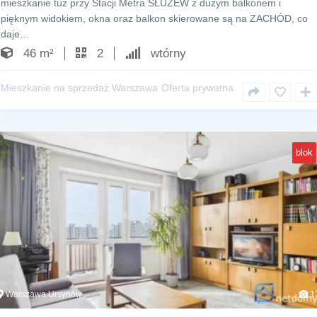
mieszkanie tuż przy Stacji Metra SŁUŻEW z dużym balkonem i
pięknym widokiem, okna oraz balkon skierowane są na ZACHÓD, co
daje…
46 m²
2
wtórny
Mieszkanie na sprzedaż Warszawa
Oferta prywatna
blok
Warszawa Ursynów
1