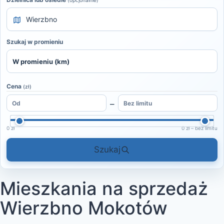
(opcjonalnie)
Szukaj w promieniu
Cena
(zł)
–
0 zł
0 zł – bez limitu
Szukaj
Mieszkania na sprzedaż
Wierzbno Mokotów