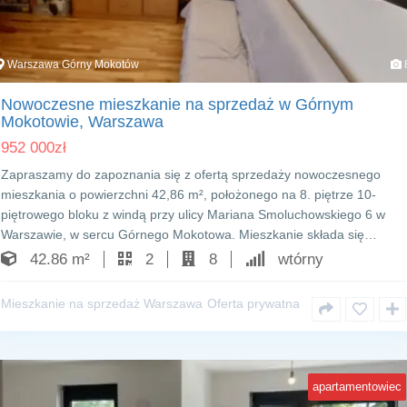
Warszawa Górny Mokotów
Nowoczesne mieszkanie na sprzedaż w Górnym
Mokotowie, Warszawa
952 000
zł
Zapraszamy do zapoznania się z ofertą sprzedaży nowoczesnego
mieszkania o powierzchni 42,86 m², położonego na 8. piętrze 10-
piętrowego bloku z windą przy ulicy Mariana Smoluchowskiego 6 w
Warszawie, w sercu Górnego Mokotowa. Mieszkanie składa się…
42.86 m²
2
8
wtórny
Mieszkanie na sprzedaż Warszawa
Oferta prywatna
apartamentowiec