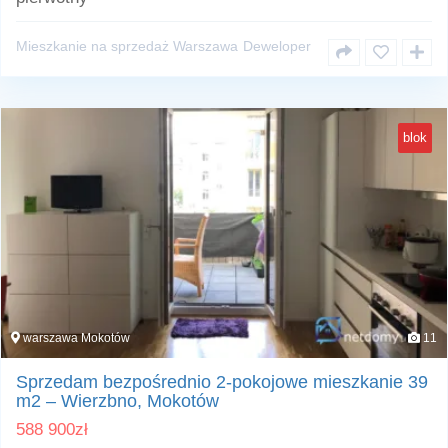
Mieszkanie na sprzedaż Warszawa
Deweloper
blok
warszawa Mokotów
11
Sprzedam bezpośrednio 2-pokojowe mieszkanie 39
m2 – Wierzbno, Mokotów
588 900
zł