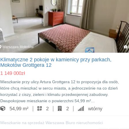
Warszawa Mokotów
Klimatyczne 2 pokoje w kamienicy przy parkach,
Mokotów Grottgera 12
1 149 000
zł
Mieszkanie przy ulicy Artura Grottgera 12 to propozycja dla osób,
które chcą mieszkać w sercu miasta, a jednocześnie na co dzień
korzystać z ciszy, zieleni i klimatu przedwojennej zabudowy.
Dwupokojowe mieszkanie o powierzchni 54,99 m²…
54,99 m²
2
2
wtórny
Mieszkanie na sprzedaż Warszawa
Biuro nieruchomości