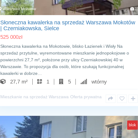
Warszawa Mokotów
1
Słoneczna kawalerka na sprzedaż Warszawa Mokotów
| Czerniakowska, Sielce
525 000
zł
Słoneczna kawalerka na Mokotowie, blisko Łazienek i Wisły Na
sprzedaż przytulne, wyremontowane mieszkanie jednopokojowe o
powierzchni 27,7 m², położone przy ulicy Czerniakowskiej 40 w
Warszawie. To propozycja dla osób, które szukają funkcjonalnej
kawalerki w dobrze…
27,7 m²
1
5
wtórny
Mieszkanie na sprzedaż Warszawa
Oferta prywatna
blok