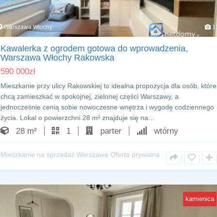
Warszawa Włochy
1
Kawalerka z ogrodem gotowa do wprowadzenia,
Warszawa Włochy Rakowska
590 000
zł
Mieszkanie przy ulicy Rakowskiej to idealna propozycja dla osób, które
chcą zamieszkać w spokojnej, zielonej części Warszawy, a
jednocześnie cenią sobie nowoczesne wnętrza i wygodę codziennego
życia. Lokal o powierzchni 28 m² znajduje się na…
28 m²
1
parter
wtórny
Mieszkanie na sprzedaż Warszawa
Oferta prywatna
kamienica