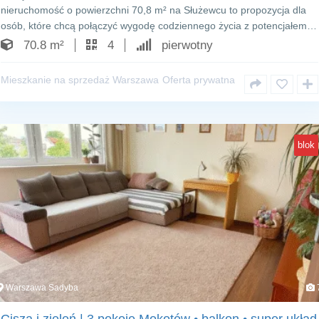
nieruchomość o powierzchni 70,8 m² na Służewcu to propozycja dla
osób, które chcą połączyć wygodę codziennego życia z potencjałem…
70.8 m²
4
pierwotny
Mieszkanie na sprzedaż Warszawa
Oferta prywatna
blok
Warszawa Sadyba