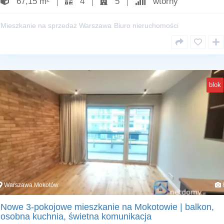
67,15 m²
4
5
wtórny
Mieszkanie na sprzedaż Warszawa
Biuro nieruchomości
blok
Warszawa Mokotów
Nowe 3-pokojowe mieszkanie na Mokotowie | balkon,
osobna kuchnia, świetna komunikacja