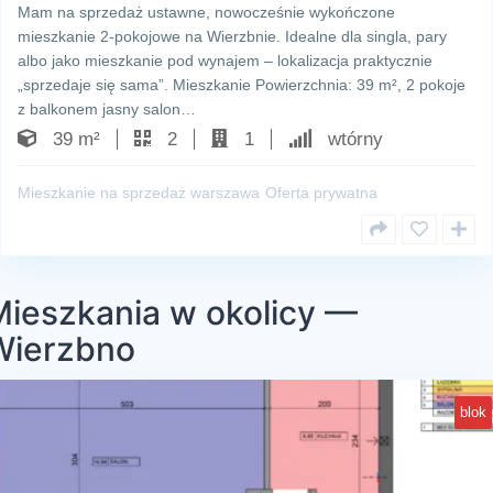
Mam na sprzedaż ustawne, nowocześnie wykończone
mieszkanie 2-pokojowe na Wierzbnie. Idealne dla singla, pary
albo jako mieszkanie pod wynajem – lokalizacja praktycznie
„sprzedaje się sama”. Mieszkanie Powierzchnia: 39 m², 2 pokoje
z balkonem jasny salon…
39 m²
2
1
wtórny
Mieszkanie na sprzedaż warszawa
Oferta prywatna
Mieszkania w okolicy —
Wierzbno
blok