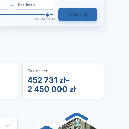
–
Szukaj
0 zł – bez limitu
Zakres cen
452 731 zł–
2 450 000 zł