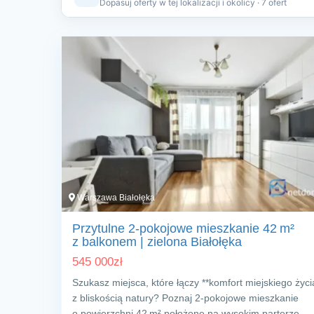
Dopasuj oferty w tej lokalizacji i okolicy · 7 ofert
Warszawa Białołęka
Przytulne 2‑pokojowe mieszkanie 42 m²
z balkonem | zielona Białołęka
545 000
zł
Szukasz miejsca, które łączy **komfort miejskiego życi
z bliskością natury? Poznaj 2‑pokojowe mieszkanie
o powierzchni 42 m² położone na wysokim parterze