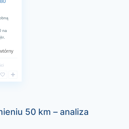
 80
sobną
0 na
ju,
tórny
ci
ieniu 50 km – analiza