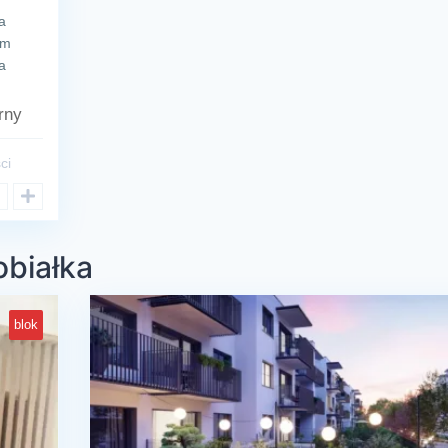
a
ym
a
rny
ci
obiałka
blok