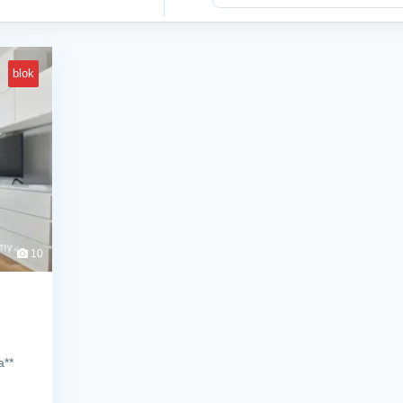
blok
10
a**