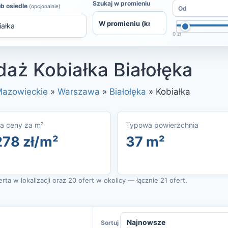
Szukaj w promieniu
ub osiedle
(opcjonalnie)
0 zł
aż Kobiałka Białołęka
azowieckie
»
Warszawa
»
Białołęka
»
Kobiałka
a ceny za m²
Typowa powierzchnia
278 zł/m²
37 m²
ta w lokalizacji oraz 20 ofert w okolicy — łącznie 21 ofert.
Sortuj