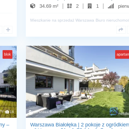
34.69 m²
2
1
pierw
Mieszkanie na sprzedaż Warszawa
Biuro nieruchomoś
blok
aparta
18
Warszawa Białołęka
ny –
Warszawa Białołęka | 2 pokoje z ogródkie