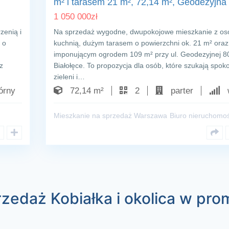
m² i tarasem 21 m², 72,14 m², Geodezyjna
1 050 000
zł
zenią i
Na sprzedaż wygodne, dwupokojowe mieszkanie z o
 o
kuchnią, dużym tarasem o powierzchni ok. 21 m² oraz
imponującym ogrodem 109 m² przy ul. Geodezyjnej 8
z
Białołęce. To propozycja dla osób, które szukają spoko
zieleni i…
rny
72,14 m²
2
parter
w
Mieszkanie na sprzedaż Warszawa
Biuro nieruchomoś
zedaż Kobiałka i okolica w prom