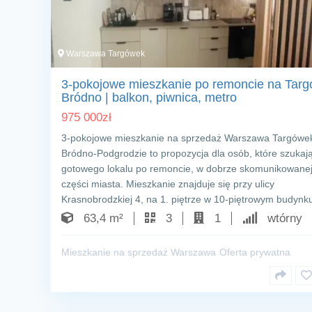
Warszawa Targówek
3-pokojowe mieszkanie po remoncie na Targ
Bródno | balkon, piwnica, metro
975 000
zł
3-pokojowe mieszkanie na sprzedaż Warszawa Targówe
Bródno-Podgrodzie to propozycja dla osób, które szukaj
gotowego lokalu po remoncie, w dobrze skomunikowane
części miasta. Mieszkanie znajduje się przy ulicy
Krasnobrodzkiej 4, na 1. piętrze w 10-piętrowym budyn
63,4 m²
3
1
wtórny
Mieszkanie na sprzedaż Warszawa
Oferta prywatna