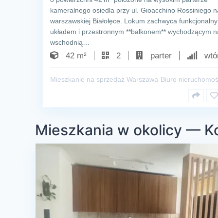
kameralnego osiedla przy ul. Gioacchino Rossiniego n
warszawskiej Białołęce. Lokum zachwyca funkcjonaln
układem i przestronnym **balkonem** wychodzącym n
wschodnią…
42 m²
2
parter
wtó
Mieszkanie na sprzedaż Warszawa
Biuro nieruchomoś
Mieszkania w okolicy — K