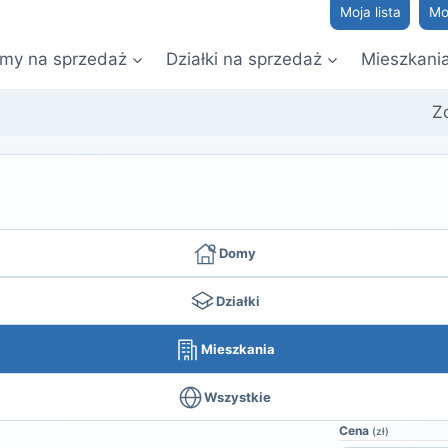
Moja lista
Mo
my na sprzedaż
Działki na sprzedaż
Mieszkani
Z
Domy
Działki
Mieszkania
Wszystkie
Cena
(zł)