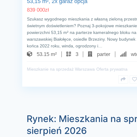
53,15 m², 2x garaż opcja
839 000
zł
Szukasz wygodnego mieszkania z własną zieloną przestr
świetnym doświetleniem? Poznaj 3‑pokojowe mieszkanie
powierzchni 53,15 m² na parterze kameralnego bloku na
warszawskiej Białołęce, osiedle Brzeziny. Nowy budynek 
końca 2022 roku, winda, ogrodzony i…
53.15 m²
3
parter
wtó
Mieszkanie na sprzedaż Warszawa
Oferta prywatna
Rynek: Mieszkania na spr
sierpień 2026