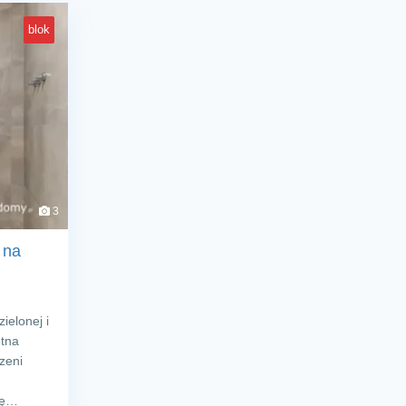
blok
3
 na
ielonej i
etna
zeni
ię…