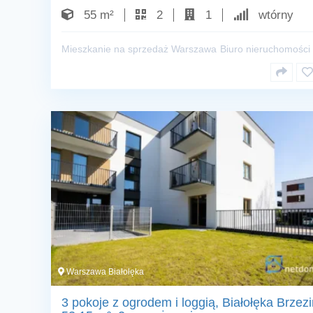
55 m²
2
1
wtórny
Mieszkanie na sprzedaż Warszawa
Biuro nieruchomości
Warszawa Białołęka
3 pokoje z ogrodem i loggią, Białołęka Brzezi