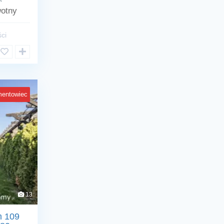
otny
ci
mentowiec
13
m 109