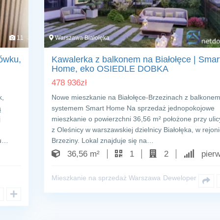
11
Warszawa Białołęka
ówku,
Kawalerka z balkonem na Białołęce | Smar
Home, eko OSIEDLE DOBKA
478 936
zł
k,
Nowe mieszkanie na Białołęce-Brzezinach z balkonem
ą
systemem Smart Home Na sprzedaż jednopokojowe
j
mieszkanie o powierzchni 36,56 m² położone przy uli
z Oleśnicy w warszawskiej dzielnicy Białołęka, w rejon
ku…
Brzeziny. Lokal znajduje się na…
36,56 m²
1
2
pierw
Mieszkanie na sprzedaż Warszawa
Deweloper