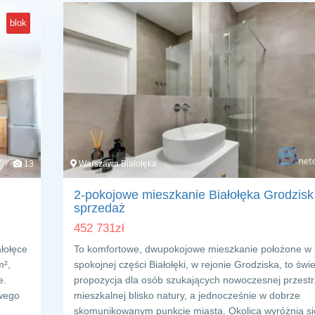
blok
13
Warszawa Białołęka
2-pokojowe mieszkanie Białołęka Grodzisk
sprzedaż
452 731
zł
łołęce
To komfortowe, dwupokojowe mieszkanie położone w z
m²,
spokojnej części Białołęki, w rejonie Grodziska, to świ
e.
propozycja dla osób szukających nowoczesnej przestr
owego
mieszkalnej blisko natury, a jednocześnie w dobrze
skomunikowanym punkcie miasta. Okolica wyróżnia s