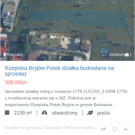
Rzepiska
2
Rzepiska Bryjów Potok działka budowlana na
sprzedaż
500 000
zł
Sprzedam działkę rolną o numerze 1770 (121703_2.0308.1770)
z możliwością starania się o WZ. Położna jest w
miejscowości Rzepiska Potok Bryjów w gminie Bukowina…
2139 m²
utwardzony
pusta
Działka na sprzedaż Rzepiska
Oferta prywatna