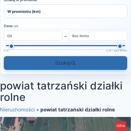
Cena
(zł)
–
0 zł
0 zł – bez limitu
Szukaj
powiat tatrzański działki
rolne
Nieruchomości
»
powiat tatrzański działki rolne
rolna