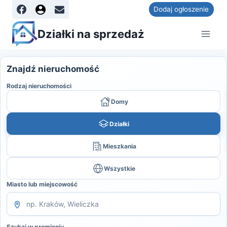
Dodaj ogłoszenie
Działki na sprzedaż
Znajdź nieruchomość
Rodzaj nieruchomości
Domy
Działki
Mieszkania
Wszystkie
Miasto lub miejscowość
Szukaj w promieniu