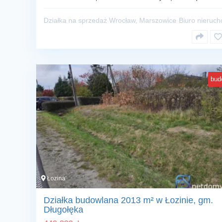
Działka na sprzedaż Wrocław, Marszowice
Biuro nieruc
bud
Łozina
Działka budowlana 2013 m² w Łozinie, gm.
Długołęka