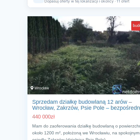
Dopasuj oferty w tej lokalizacji i okolicy · 11 ofert
bud
Wrocław
Sprzedam działkę budowlaną 12 arów –
Wrocław, Zakrzów, Psie Pole – bezpośredn
440 000
zł
Mam do zaoferowania działkę budowlaną o powierzch
około 1200 m², położoną we Wrocławiu, na spokojnym
osiedlu Zakrzów (dzielnica Psie Pole).…