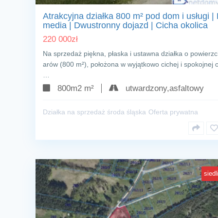
Atrakcyjna działka 800 m² pod dom i usługi |
media | Dwustronny dojazd | Cicha okolica
220 000
zł
Na sprzedaż piękna, płaska i ustawna działka o powierzc
arów (800 m²), położona w wyjątkowo cichej i spokojnej o
…
800m2 m²
utwardzony,asfaltowy
Działka na sprzedaż środa śląska
Oferta prywatna
sied