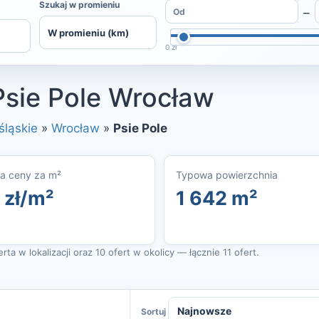
Szukaj w promieniu
–
0 zł
Psie Pole Wrocław
śląskie
»
Wrocław
»
Psie Pole
a ceny za m²
Typowa powierzchnia
 zł/m²
1 642 m²
ta w lokalizacji oraz 10 ofert w okolicy — łącznie 11 ofert.
Sortuj