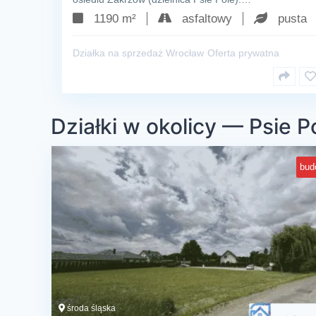
1190 m²
asfaltowy
pusta
Działka na sprzedaż Wrocław
Oferta prywatna
Działki w okolicy — Psie P
bud
środa śląska