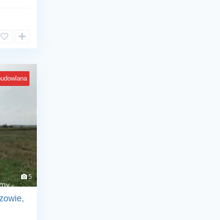
budowlana
5
zowie,