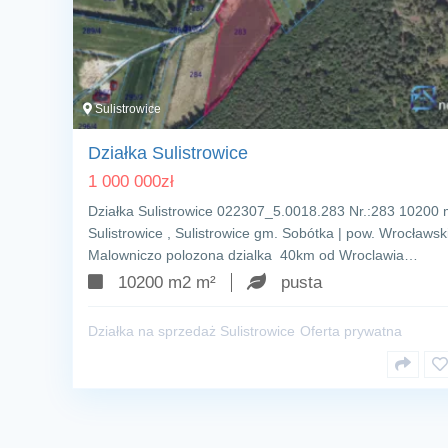
Sulistrowice
Działka Sulistrowice
1 000 000
zł
Działka Sulistrowice 022307_5.0018.283 Nr.:283 10200
Sulistrowice , Sulistrowice gm. Sobótka | pow. Wrocławsk
Malowniczo polozona dzialka 40km od Wroclawia…
10200 m2 m²
pusta
Działka na sprzedaż Sulistrowice
Oferta prywatna