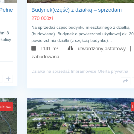
 Pełne
Budynek(część) z działką – sprzedam
270 000
zł
Na sprzedaż część budynku mieszkalnego z działką
hni 8
(budowlaną). Budynek o powierzchni użytkowej ok. 2
kolicy.
powierzchnia działki (z częścią budynku)…
1141 m²
utwardzony,asfaltowy
zabudowana
Działka na sprzedaż Imbramowice
Oferta prywatna
liskowa