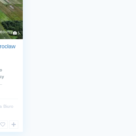
5
rocław
 o
icy
a…
a
Biuro