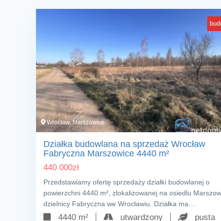
bud
Wrocław, Marszowice
Działka budowlana na sprzedaż Wrocław
Fabryczna Marszowice 4440 m²
440 000
zł
Przedstawiamy ofertę sprzedaży działki budowlanej o
powierzchni 4440 m², zlokalizowanej na osiedlu Marszow
dzielnicy Fabryczna we Wrocławiu. Działka ma…
4440 m²
utwardzony
pusta