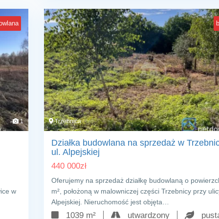
owlana
1
Trzebnica
Działka budowlana na sprzedaż w Trzebnic
ul. Alpejskiej
440 000
zł
Oferujemy na sprzedaż działkę budowlaną o powierzc
ice w
m², położoną w malowniczej części Trzebnicy przy ulic
Alpejskiej. Nieruchomość jest objęta…
1039 m²
utwardzony
pust