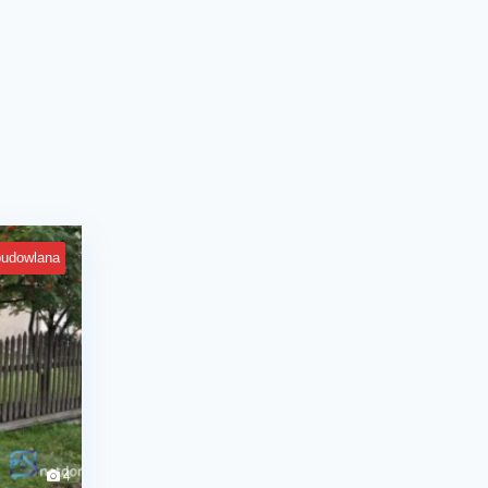
budowlana
4