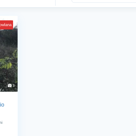
owlana
3
io
ni