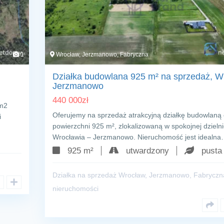
1
Wrocław, Jerzmanowo, Fabryczna
Działka budowlana 925 m² na sprzedaż, W
Jerzmanowo
440 000
zł
 m2
Oferujemy na sprzedaż atrakcyjną działkę budowlaną
i
powierzchni 925 m², zlokalizowaną w spokojnej dzieln
Wrocławia – Jerzmanowo. Nieruchomość jest idealn
925 m²
utwardzony
pusta
Działka na sprzedaż Wrocław, Jerzmanowo, Fabryczn
nieruchomości