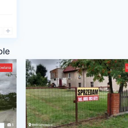
ole
owlana
6
Imbramowice