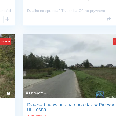
homości
Działka na sprzedaż Trzebnica
Oferta prywatna
owlana
5
Pierwoszów
Działka budowlana na sprzedaż w Pierwos
ul. Leśna