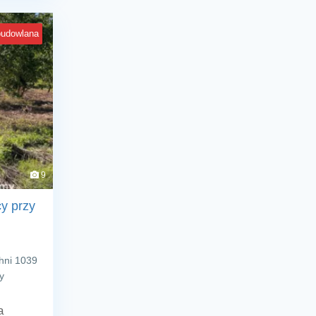
budowlana
9
y przy
hni 1039
y
a