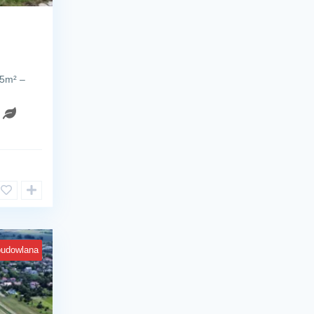
05m² –
budowlana