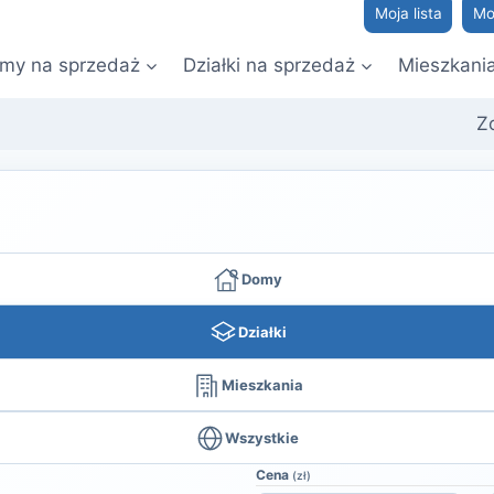
Moja lista
Mo
my na sprzedaż
Działki na sprzedaż
Mieszkani
Z
Domy
Działki
Mieszkania
Wszystkie
Cena
(zł)