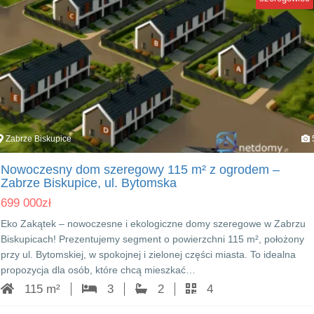
Zabrze Biskupice
Nowoczesny dom szeregowy 115 m² z ogrodem –
Zabrze Biskupice, ul. Bytomska
699 000
zł
Eko Zakątek – nowoczesne i ekologiczne domy szeregowe w Zabrzu
Biskupicach! Prezentujemy segment o powierzchni 115 m², położony
przy ul. Bytomskiej, w spokojnej i zielonej części miasta. To idealna
propozycja dla osób, które chcą mieszkać…
115 m²
3
2
4