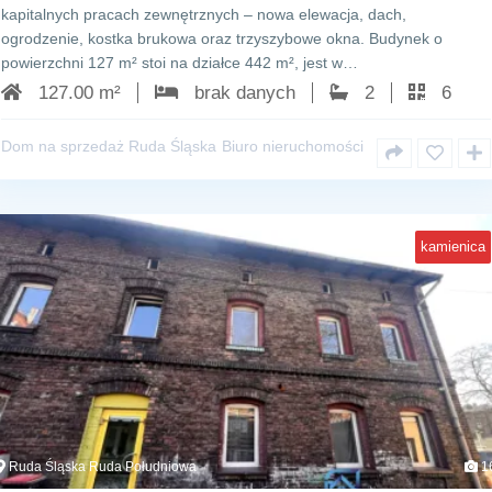
kapitalnych pracach zewnętrznych – nowa elewacja, dach,
ogrodzenie, kostka brukowa oraz trzyszybowe okna. Budynek o
powierzchni 127 m² stoi na działce 442 m², jest w…
127.00 m²
brak danych
2
6
Dom na sprzedaż Ruda Śląska
Biuro nieruchomości
kamienica
Ruda Śląska Ruda Południowa
1