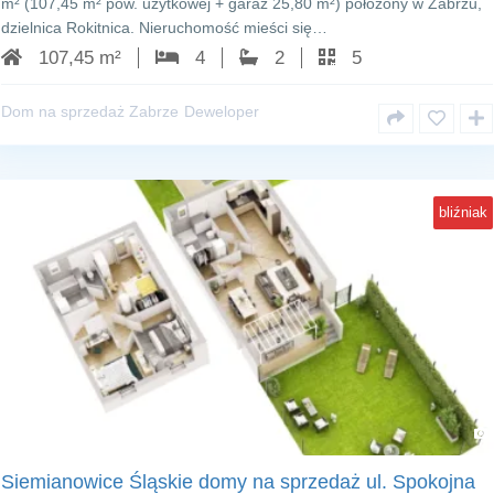
m² (107,45 m² pow. użytkowej + garaż 25,80 m²) położony w Zabrzu,
dzielnica Rokitnica. Nieruchomość mieści się…
107,45 m²
4
2
5
Dom na sprzedaż Zabrze
Deweloper
bliźniak
Siemianowice Śląskie
Siemianowice Śląskie domy na sprzedaż ul. Spokojna