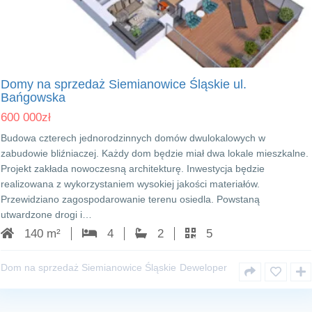
Siemianowice Śląskie
Domy na sprzedaż Siemianowice Śląskie ul.
Bańgowska
600 000
zł
Budowa czterech jednorodzinnych domów dwulokalowych w
zabudowie bliźniaczej. Każdy dom będzie miał dwa lokale mieszkalne.
Projekt zakłada nowoczesną architekturę. Inwestycja będzie
realizowana z wykorzystaniem wysokiej jakości materiałów.
Przewidziano zagospodarowanie terenu osiedla. Powstaną
utwardzone drogi i…
140 m²
4
2
5
Dom na sprzedaż Siemianowice Śląskie
Deweloper