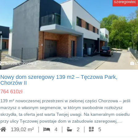
szeregowiec
Chorzów Chorzów II
1
Nowy dom szeregowy 139 m2 – Tęczowa Park,
Chorzów II
764 610
zł
139 m² nowoczesnej przestrzeni w zielonej części Chorzowa – jeśli
marzysz o własnym segmencie, w którym swobodnie rozłożysz
skrzydła, ta oferta jest warta Twojej uwagi. Na kameralnym osiedlu
przy ulicy Tęczowej powstaje dom w zabudowie szeregowej,…
139,02 m²
4
2
5