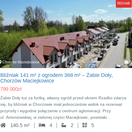
bliźniak
Chorzów Maciejkowice
2
Bliźniak 141 m² z ogrodem 368 m² – Żabie Doły,
Chorzów Maciejkowice
799 000
zł
Żabie Doły tuż za furtką, własny ogród przed oknem Rzadko zdarza
się, by bliźniak w Chorzowie miał jednocześnie widok na rezerwat
przyrody i wygodne połączenie z centrum aglomeracji. Przy
ul. Antoniowskiej, w zielonej części Maciejkowic, powstało…
140.5 m²
4
2
5