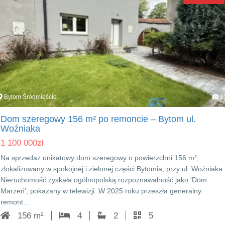
Bytom Śródmieście
1
Dom szeregowy 156 m² po remoncie – Bytom ul.
Woźniaka
1 100 000
zł
Na sprzedaż unikatowy dom szeregowy o powierzchni 156 m²,
zlokalizowany w spokojnej i zielonej części Bytomia, przy ul. Woźniaka.
Nieruchomość zyskała ogólnopolską rozpoznawalność jako 'Dom
Marzeń’, pokazany w telewizji. W 2025 roku przeszła generalny
remont…
156 m²
4
2
5