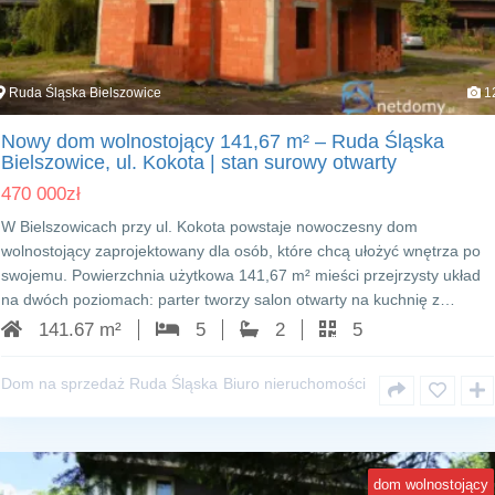
Ruda Śląska Bielszowice
1
Nowy dom wolnostojący 141,67 m² – Ruda Śląska
Bielszowice, ul. Kokota | stan surowy otwarty
470 000
zł
W Bielszowicach przy ul. Kokota powstaje nowoczesny dom
wolnostojący zaprojektowany dla osób, które chcą ułożyć wnętrza po
swojemu. Powierzchnia użytkowa 141,67 m² mieści przejrzysty układ
na dwóch poziomach: parter tworzy salon otwarty na kuchnię z…
141.67 m²
5
2
5
Dom na sprzedaż Ruda Śląska
Biuro nieruchomości
dom wolnostojący