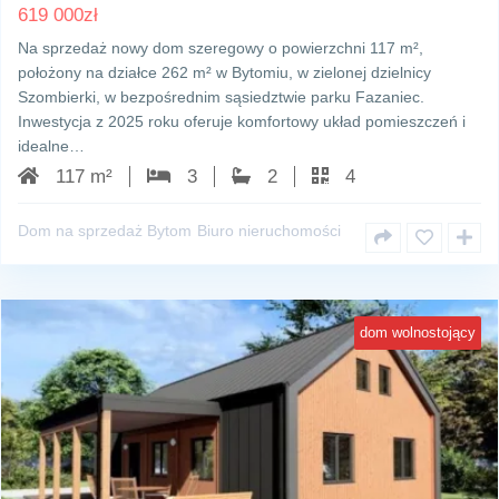
619 000
zł
Na sprzedaż nowy dom szeregowy o powierzchni 117 m²,
położony na działce 262 m² w Bytomiu, w zielonej dzielnicy
Szombierki, w bezpośrednim sąsiedztwie parku Fazaniec.
Inwestycja z 2025 roku oferuje komfortowy układ pomieszczeń i
idealne…
117 m²
3
2
4
Dom na sprzedaż Bytom
Biuro nieruchomości
dom wolnostojący