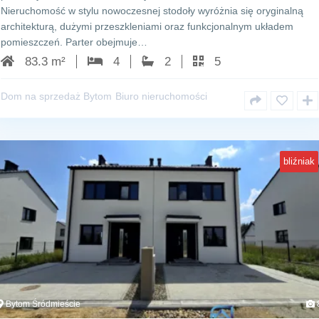
Nieruchomość w stylu nowoczesnej stodoły wyróżnia się oryginalną
architekturą, dużymi przeszkleniami oraz funkcjonalnym układem
pomieszczeń. Parter obejmuje…
83.3 m²
4
2
5
Dom na sprzedaż Bytom
Biuro nieruchomości
bliźniak
Bytom Śródmieście