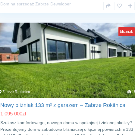
Dom na sprzedaż Zabrze
Deweloper
bliźniak
Zabrze Rokitnica
1
Nowy bliźniak 133 m² z garażem – Zabrze Rokitnica
1 095 000
zł
Szukasz komfortowego, nowego domu w spokojnej i zielonej okolicy?
Prezentujemy dom w zabudowie bliźniaczej o łącznej powierzchni 133