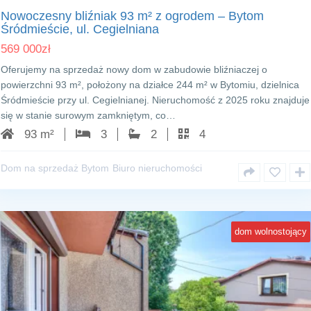
Nowoczesny bliźniak 93 m² z ogrodem – Bytom
Śródmieście, ul. Cegielniana
569 000
zł
Oferujemy na sprzedaż nowy dom w zabudowie bliźniaczej o
powierzchni 93 m², położony na działce 244 m² w Bytomiu, dzielnica
Śródmieście przy ul. Cegielnianej. Nieruchomość z 2025 roku znajduje
się w stanie surowym zamkniętym, co…
93 m²
3
2
4
Dom na sprzedaż Bytom
Biuro nieruchomości
dom wolnostojący