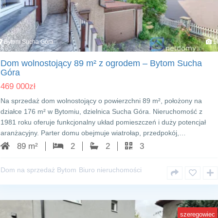
Bytom Sucha Góra
1
Dom wolnostojący 89 m² z ogrodem – Bytom Sucha
Góra
469 000
zł
Na sprzedaż dom wolnostojący o powierzchni 89 m², położony na
działce 176 m² w Bytomiu, dzielnica Sucha Góra. Nieruchomość z
1981 roku oferuje funkcjonalny układ pomieszczeń i duży potencjał
aranżacyjny. Parter domu obejmuje wiatrołap, przedpokój,…
89 m²
2
2
3
Dom na sprzedaż Bytom
Biuro nieruchomości
szeregowiec