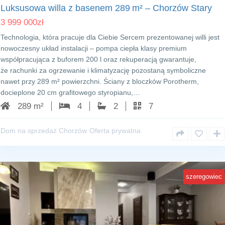
Luksusowa willa z basenem 289 m² – Chorzów Stary
3 999 000
zł
Technologia, która pracuje dla Ciebie Sercem prezentowanej willi jest
nowoczesny układ instalacji – pompa ciepła klasy premium
współpracująca z buforem 200 l oraz rekuperacją gwarantuje,
że rachunki za ogrzewanie i klimatyzację pozostaną symboliczne
nawet przy 289 m² powierzchni. Ściany z bloczków Porotherm,
docieplone 20 cm grafitowego styropianu,…
289 m²
4
2
7
Dom na sprzedaż Chorzów
Oferta prywatna
szeregowiec