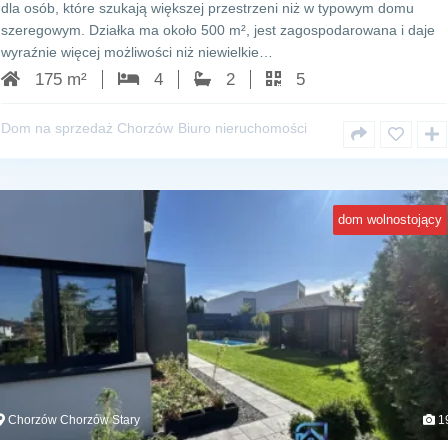
dla osób, które szukają większej przestrzeni niż w typowym domu
szeregowym. Działka ma około 500 m², jest zagospodarowana i daje
wyraźnie więcej możliwości niż niewielkie…
175 m²
4
2
5
Dom na sprzedaż Chorzów
Biuro nieruchomości
dom wolnostojący
Chorzów Chorzów Stary
1