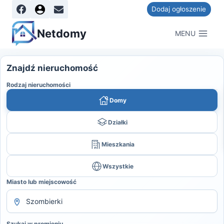
Dodaj ogłoszenie
Netdomy
MENU
Znajdź nieruchomość
Rodzaj nieruchomości
Domy
Działki
Mieszkania
Wszystkie
Miasto lub miejscowość
Szukaj w promieniu