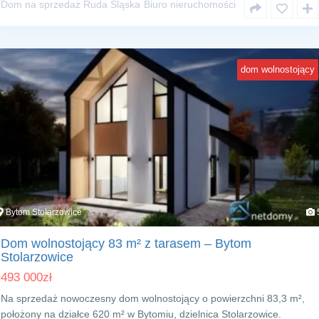
Dom na sprzedaż Ruda Śląska
Biuro nieruchomości
dom wolnostojący
Bytom Stolarzowice
Dom wolnostojący 83 m² z tarasem – Bytom
Stolarzowice
493 000
zł
Na sprzedaż nowoczesny dom wolnostojący o powierzchni 83,3 m²,
położony na działce 620 m² w Bytomiu, dzielnica Stolarzowice.