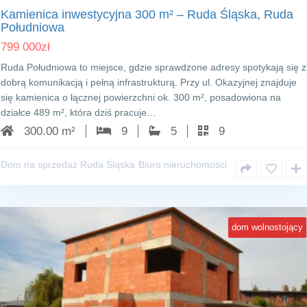
Kamienica inwestycyjna 300 m² – Ruda Śląska, Ruda
Południowa
799 000
zł
Ruda Południowa to miejsce, gdzie sprawdzone adresy spotykają się z
dobrą komunikacją i pełną infrastrukturą. Przy ul. Okazyjnej znajduje
się kamienica o łącznej powierzchni ok. 300 m², posadowiona na
działce 489 m², która dziś pracuje…
300.00 m²
9
5
9
Dom na sprzedaż Ruda Śląska
Biuro nieruchomości
dom wolnostojący