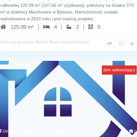
całkowitej 125,09 m² (107,06 m² użytkowej), położony na działce 370
m² w dzielnicy Miechowice w Bytomiu. Nieruchomość została
wybudowana w 2022 roku i jest częścią projektu…
125.09 m²
4
2
5
Dom na sprzedaż Bytom
Biuro nieruchomości
dom wolnostojący
Zabrze Os. Kopernika - Os. Słoneczna Dolina
1