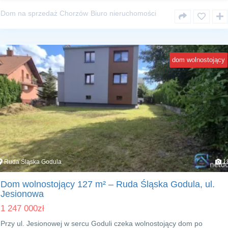
Dom na sprzedaż Chorzów
Biuro nieruchomości
dom wolnostojący
Ruda Śląska Godula
1
Dom wolnostojący 127 m² – Ruda Śląska Godula, ul.
Jesionowa
1 247 000
zł
Przy ul. Jesionowej w sercu Goduli czeka wolnostojący dom po