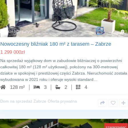
Zabrze brak danych
1
Nowoczesny bliźniak 180 m² z tarasem – Zabrze
1 299 000
zł
Na sprzedaż wyjątkowy dom w zabudowie bliźniaczej o powierzchni
całkowitej 180 m² (128 m² użytkowej), położony na 300‑metrowej
działce w spokojnej i prestiżowej części Zabrza. Nieruchomość została
wybudowana w 2021 roku i oferuje wysoki standard…
128 m²
3
2
4
Dom na sprzedaż Zabrze
Oferta prywatna
szeregowiec