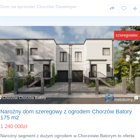
Dom na sprzedaż Chorzów
Deweloper
szeregowiec
Chorzów Chorzów Batory
Narożny dom szeregowy z ogrodem Chorzów Batory
175 m2
1 240 000
zł
Narożny segment z dużym ogrodem w Chorzowie Batorym to oferta