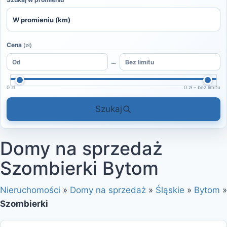
Cena
(zł)
–
0 zł
0 zł – bez limitu
Szukaj
Domy na sprzedaż
Szombierki Bytom
Nieruchomości
»
Domy na sprzedaż
»
Śląskie
»
Bytom
»
Szombierki