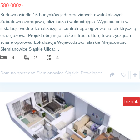
580 000
zł
Budowa osiedla 15 budynków jednorodzinnych dwulokalowych.
Zabudowa szeregowa, bliźniacza i wolnostojąca. Wyposażenie w
instalacje wodno-kanalizacyjne, centralnego ogrzewania, elektryczną
oraz gazową. Projekt obejmuje także infrastrukturę towarzyszącą i
ścianę oporową. Lokalizacja Województwo: śląskie Miejscowość:
Siemianowice Śląskie Ulica:…
4
2
4
Dom na sprzedaż Siemianowice Śląskie
Deweloper
bliźniak