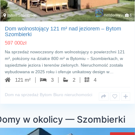
Bytom Szombierki
6
Dom wolnostojący 121 m² nad jeziorem – Bytom
Szombierki
597 000
zł
Na sprzedaż nowoczesny dom wolnostojący o powierzchni 121
m², położony na działce 800 m² w Bytomiu – Szombierkach, w
sąsiedztwie jeziora i terenów zielonych. Nieruchomość została
wybudowana w 2025 roku i oferuje unikatowy design w…
121 m²
3
2
4
Dom na sprzedaż Bytom
Biuro nieruchomości
Domy w okolicy — Szombierki