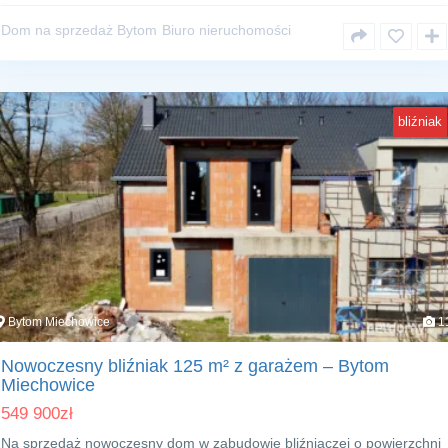
Dom na sprzedaż Bytom
Biuro nieruchomości
bliźniak
Bytom Miechowice
1
Nowoczesny bliźniak 125 m² z garażem – Bytom
Miechowice
549 900
zł
Na sprzedaż nowoczesny dom w zabudowie bliźniaczej o powierzchni