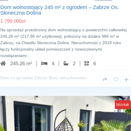
Dom wolnostojący 245 m² z ogrodem – Zabrze Os.
Słoneczna Dolina
1 799 000
zł
Na sprzedaż przestronny dom wolnostojący o powierzchni całkowitej
245,26 m² (217,96 m² użytkowej), położony na działce 986 m² w
Zabrzu, na Osiedlu Słoneczna Dolina. Nieruchomość z 2019 roku
łączy funkcjonalny układ pomieszczeń z nowoczesnymi
rozwiązaniami…
245.26 m²
4
2
6
Dom na sprzedaż Zabrze
Biuro nieruchomości
bliźniak