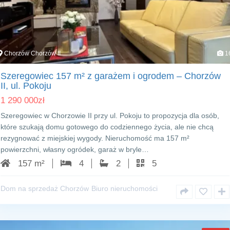
Chorzów Chorzów II
1
Szeregowiec 157 m² z garażem i ogrodem – Chorzów
II, ul. Pokoju
1 290 000
zł
Szeregowiec w Chorzowie II przy ul. Pokoju to propozycja dla osób,
które szukają domu gotowego do codziennego życia, ale nie chcą
rezygnować z miejskiej wygody. Nieruchomość ma 157 m²
powierzchni, własny ogródek, garaż w bryle…
157 m²
4
2
5
Dom na sprzedaż Chorzów
Biuro nieruchomości