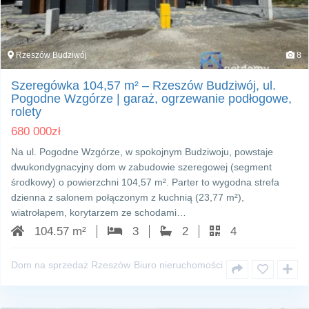
Rzeszów Budziwój
8
Szeregówka 104,57 m² – Rzeszów Budziwój, ul.
Pogodne Wzgórze | garaż, ogrzewanie podłogowe,
rolety
680 000
zł
Na ul. Pogodne Wzgórze, w spokojnym Budziwoju, powstaje
dwukondygnacyjny dom w zabudowie szeregowej (segment
środkowy) o powierzchni 104,57 m². Parter to wygodna strefa
dzienna z salonem połączonym z kuchnią (23,77 m²),
wiatrołapem, korytarzem ze schodami…
104.57 m²
3
2
4
Dom na sprzedaż Rzeszów
Biuro nieruchomości