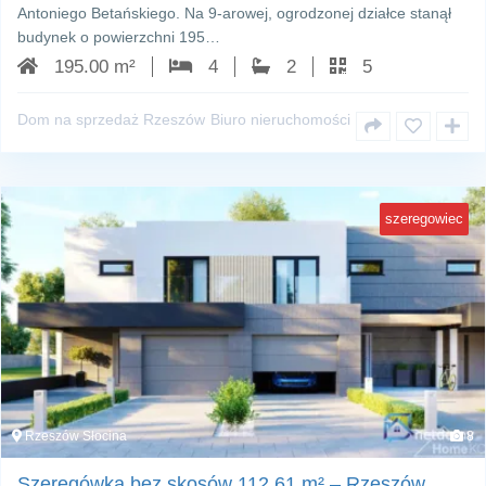
Antoniego Betańskiego. Na 9‑arowej, ogrodzonej działce stanął
budynek o powierzchni 195…
195.00 m²
4
2
5
Dom na sprzedaż Rzeszów
Biuro nieruchomości
szeregowiec
Rzeszów Słocina
8
Szeregówka bez skosów 112,61 m² – Rzeszów