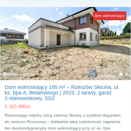
dom wolnostojący
Rzeszów Słocina
15
Dom wolnostojący 195 m² – Rzeszów Słocina, ul.
ks. bpa A. Betańskiego | 2023, 2 tarasy, garaż
2‑stanowiskowy, SSZ
1 315 000
zł
Równowaga między ciszą zielonej Słociny a szybkim dojazdem
do centrum Rzeszowa – dokładnie taką codzienność zapewnia
ten dwukondygnacyjny dom wolnostojący przy ul. ks. bpa