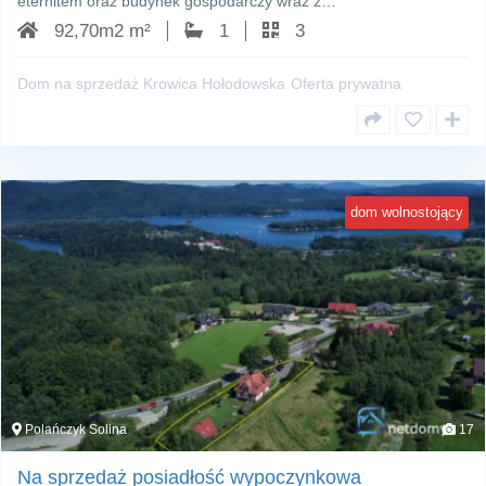
eternitem oraz budynek gospodarczy wraz z…
92,70m2 m²
1
3
Dom na sprzedaż Krowica Hołodowska
Oferta prywatna
dom wolnostojący
Polańczyk Solina
17
Na sprzedaż posiadłość wypoczynkowa