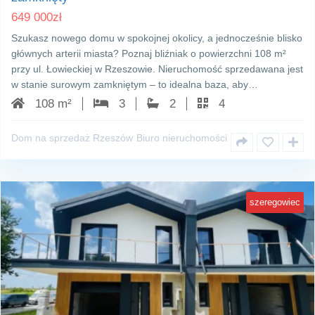
649 000
zł
Szukasz nowego domu w spokojnej okolicy, a jednocześnie blisko
głównych arterii miasta? Poznaj bliźniak o powierzchni 108 m²
przy ul. Łowieckiej w Rzeszowie. Nieruchomość sprzedawana jest
w stanie surowym zamkniętym – to idealna baza, aby…
108 m²
3
2
4
Dom na sprzedaż Rzeszów
Biuro nieruchomości
szeregowiec