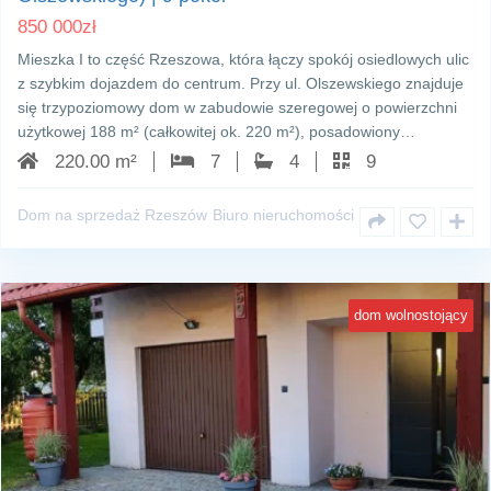
850 000
zł
Mieszka I to część Rzeszowa, która łączy spokój osiedlowych ulic
z szybkim dojazdem do centrum. Przy ul. Olszewskiego znajduje
się trzypoziomowy dom w zabudowie szeregowej o powierzchni
użytkowej 188 m² (całkowitej ok. 220 m²), posadowiony…
220.00 m²
7
4
9
Dom na sprzedaż Rzeszów
Biuro nieruchomości
dom wolnostojący