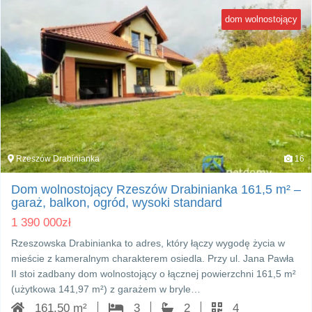
dom wolnostojący
Rzeszów Drabinianka
16
Dom wolnostojący Rzeszów Drabinianka 161,5 m² –
garaż, balkon, ogród, wysoki standard
1 390 000
zł
Rzeszowska Drabinianka to adres, który łączy wygodę życia w
mieście z kameralnym charakterem osiedla. Przy ul. Jana Pawła
II stoi zadbany dom wolnostojący o łącznej powierzchni 161,5 m²
(użytkowa 141,97 m²) z garażem w bryle…
161.50 m²
3
2
4