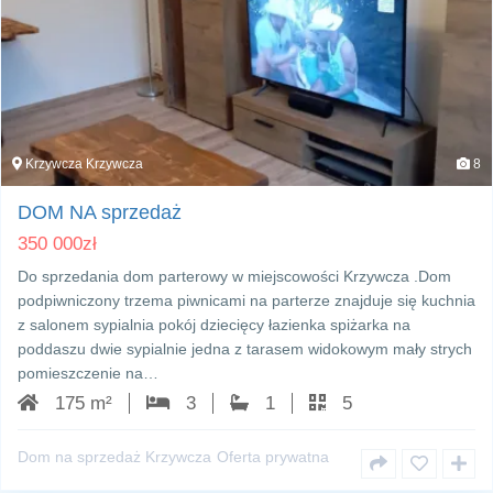
Krzywcza Krzywcza
8
DOM NA sprzedaż
350 000
zł
Do sprzedania dom parterowy w miejscowości Krzywcza .Dom
podpiwniczony trzema piwnicami na parterze znajduje się kuchnia
z salonem sypialnia pokój dziecięcy łazienka spiżarka na
poddaszu dwie sypialnie jedna z tarasem widokowym mały strych
pomieszczenie na…
175 m²
3
1
5
Dom na sprzedaż Krzywcza
Oferta prywatna