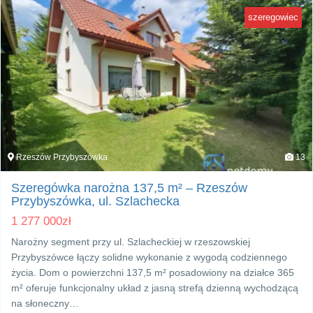
szeregowiec
Rzeszów Przybyszówka
13
Szeregówka narożna 137,5 m² – Rzeszów
Przybyszówka, ul. Szlachecka
1 277 000
zł
Narożny segment przy ul. Szlacheckiej w rzeszowskiej
Przybyszówce łączy solidne wykonanie z wygodą codziennego
życia. Dom o powierzchni 137,5 m² posadowiony na działce 365
m² oferuje funkcjonalny układ z jasną strefą dzienną wychodzącą
na słoneczny…