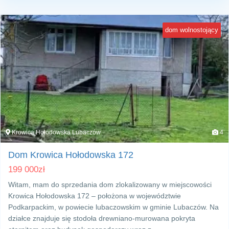
dom wolnostojący
Krowica Hołodowska Lubaczów
4
Dom Krowica Hołodowska 172
199 000
zł
Witam, mam do sprzedania dom zlokalizowany w miejscowości
Krowica Hołodowska 172 – położona w województwie
Podkarpackim, w powiecie lubaczowskim w gminie Lubaczów. Na
działce znajduje się stodoła drewniano-murowana pokryta