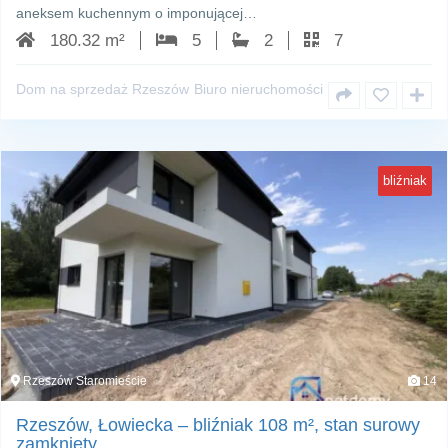
aneksem kuchennym o imponującej…
180.32 m²
5
2
7
Dom na sprzedaż Rzeszów
Biuro nieruchomości
bliźniak
Rzeszów Staromieście
14
Rzeszów, Łowiecka – bliźniak 108 m², stan surowy
zamknięty