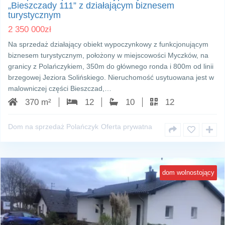
„Bieszczady 111” z działającym biznesem
turystycznym
2 350 000
zł
Na sprzedaż działający obiekt wypoczynkowy z funkcjonującym
biznesem turystycznym, położony w miejscowości Myczków, na
granicy z Polańczykiem, 350m do głównego ronda i 800m od linii
brzegowej Jeziora Solińskiego. Nieruchomość usytuowana jest w
malowniczej części Bieszczad,…
370 m²
12
10
12
Dom na sprzedaż Polańczyk
Oferta prywatna
dom wolnostojący