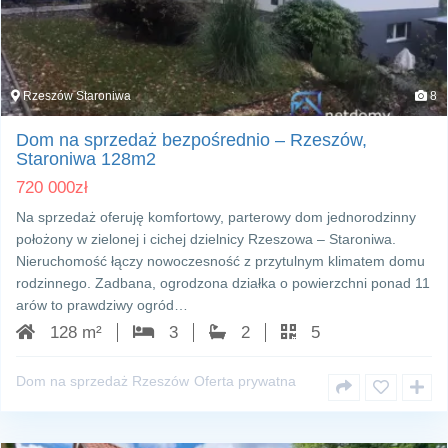
Rzeszów Staroniwa
8
Dom na sprzedaż bezpośrednio – Rzeszów,
Staroniwa 128m2
720 000
zł
Na sprzedaż oferuję komfortowy, parterowy dom jednorodzinny
położony w zielonej i cichej dzielnicy Rzeszowa – Staroniwa.
Nieruchomość łączy nowoczesność z przytulnym klimatem domu
rodzinnego. Zadbana, ogrodzona działka o powierzchni ponad 11
arów to prawdziwy ogród…
128 m²
3
2
5
Dom na sprzedaż Rzeszów
Oferta prywatna