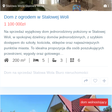
Stalowa Wola Stalowa Wola
1
Dom z ogrodem w Stalowej Woli
1 100 000
zł
Na sprzedaż wyjątkowy dom jednorodzinny położony w Stalowej
Woli, w spokojnej dzielnicy domów jednorodzinnych, z szybkim
dostępem do szkoły, kościoła, sklepów oraz najważniejszych
punktów miasta. To idealna propozycja dla osób poszukujących
przestrzeni, wygody oraz gotowego…
200 m²
5
3
6
Dom na sprzedaż Stalowa Wola
Biuro nieruchomości
dom wolnostojący