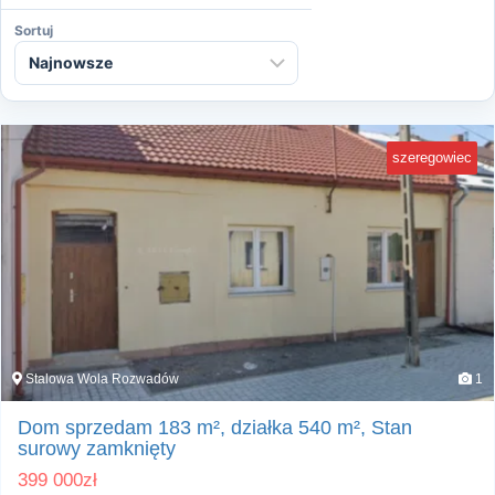
Sortuj
szeregowiec
Stalowa Wola Rozwadów
1
Dom sprzedam 183 m², działka 540 m², Stan
surowy zamknięty
399 000
zł