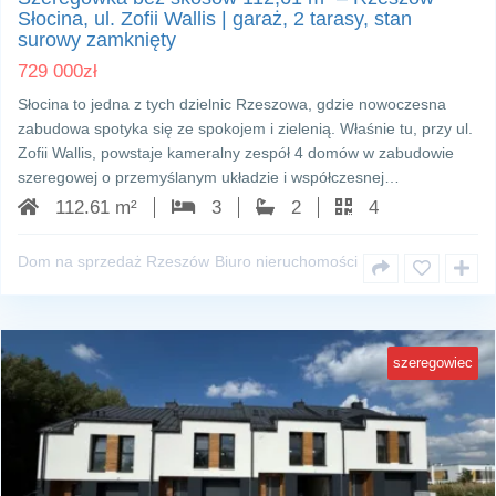
Słocina, ul. Zofii Wallis | garaż, 2 tarasy, stan
surowy zamknięty
729 000
zł
Słocina to jedna z tych dzielnic Rzeszowa, gdzie nowoczesna
zabudowa spotyka się ze spokojem i zielenią. Właśnie tu, przy ul.
Zofii Wallis, powstaje kameralny zespół 4 domów w zabudowie
szeregowej o przemyślanym układzie i współczesnej…
112.61 m²
3
2
4
Dom na sprzedaż Rzeszów
Biuro nieruchomości
szeregowiec