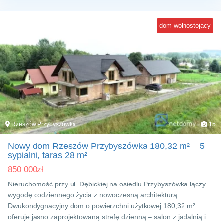
dom wolnostojący
Rzeszów Przybyszówka
15
Nowy dom Rzeszów Przybyszówka 180,32 m² – 5
sypialni, taras 28 m²
850 000
zł
Nieruchomość przy ul. Dębickiej na osiedlu Przybyszówka łączy
wygodę codziennego życia z nowoczesną architekturą.
Dwukondygnacyjny dom o powierzchni użytkowej 180,32 m²
oferuje jasno zaprojektowaną strefę dzienną – salon z jadalnią i