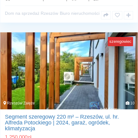
Dom na sprzedaż Rzeszów
Biuro nieruchomości
szeregowiec
Rzeszów Załęże
10
Segment szeregowy 220 m² – Rzeszów, ul. hr.
Alfreda Potockiego | 2024, garaż, ogródek,
klimatyzacja
1 250 000
zł