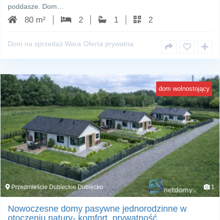
poddasze. Dom…
80 m²
2
1
2
Dom na sprzedaż Wara
Oferta prywatna
dom wolnostojący
Przedmieście Dubieckie Dubiecko
1
Nowoczesne domy pasywne jednorodzinne w
otoczeniu natury- komfort, prywatność ,