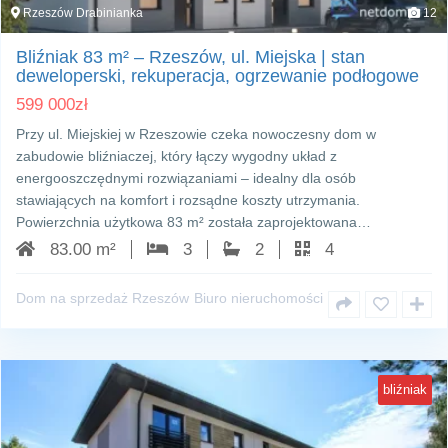
Rzeszów Drabinianka
12
Bliźniak 83 m² – Rzeszów, ul. Miejska | stan
deweloperski, rekuperacja, ogrzewanie podłogowe
599 000
zł
Przy ul. Miejskiej w Rzeszowie czeka nowoczesny dom w
zabudowie bliźniaczej, który łączy wygodny układ z
energooszczędnymi rozwiązaniami – idealny dla osób
stawiających na komfort i rozsądne koszty utrzymania.
Powierzchnia użytkowa 83 m² została zaprojektowana…
83.00 m²
3
2
4
Dom na sprzedaż Rzeszów
Biuro nieruchomości
bliźniak