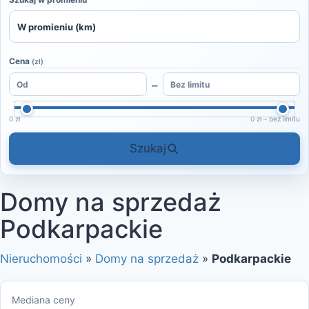
Cena
(zł)
–
0 zł
0 zł – bez limitu
Szukaj
Domy na sprzedaż
Podkarpackie
Nieruchomości
»
Domy na sprzedaż
»
Podkarpackie
Mediana ceny