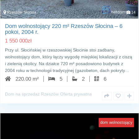
Rzeszów Słocina
14
Dom wolnostojący 220 m² Rzeszów Słocina – 6
pokoi, 2004 r.
1 550 000
zł
Przy ul. Słocińskiej w rzeszowskiej Słocinie stoi zadbany,
wolnostojący dom, który łączy wygodę miejskiej lokalizacji z ciszą
i zielenią okolicy. Na działce 720 m² posadowiono budynek z
2004 roku w technologii tradycyjnej (gazobeton, dach pokryty…
220.00 m²
5
2
6
Dom na sprzedaż Rzeszów
Oferta prywatna
dom wolnostojący