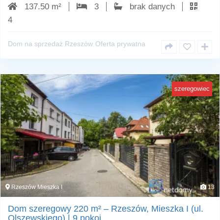
137.50 m²
3
brak danych
4
Dom na sprzedaż Rzeszów
Oferta prywatna
szeregowiec
Rzeszów Mieszka I
13
Dom szeregowy 220 m² – Rzeszów, Mieszka I (ul.
Olszewskiego) | 9 pokoi