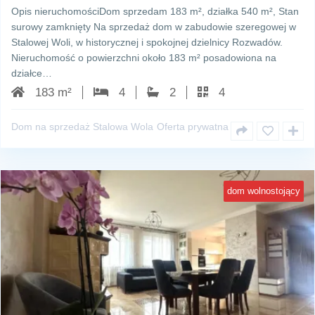
Opis nieruchomościDom sprzedam 183 m², działka 540 m², Stan
surowy zamknięty Na sprzedaż dom w zabudowie szeregowej w
Stalowej Woli, w historycznej i spokojnej dzielnicy Rozwadów.
Nieruchomość o powierzchni około 183 m² posadowiona na
działce…
183 m²
4
2
4
Dom na sprzedaż Stalowa Wola
Oferta prywatna
dom wolnostojący