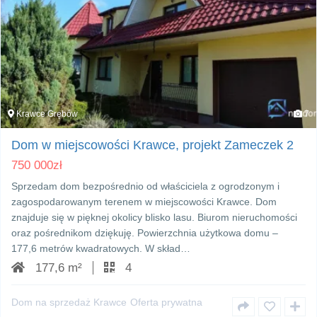
Krawce Grębów
7
Dom w miejscowości Krawce, projekt Zameczek 2
750 000
zł
Sprzedam dom bezpośrednio od właściciela z ogrodzonym i
zagospodarowanym terenem w miejscowości Krawce. Dom
znajduje się w pięknej okolicy blisko lasu. Biurom nieruchomości
oraz pośrednikom dziękuję. Powierzchnia użytkowa domu –
177,6 metrów kwadratowych. W skład…
177,6 m²
4
Dom na sprzedaż Krawce
Oferta prywatna