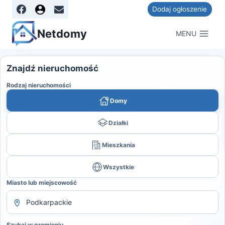
Dodaj ogłoszenie
Netdomy
MENU
Znajdź nieruchomość
Rodzaj nieruchomości
Domy
Działki
Mieszkania
Wszystkie
Miasto lub miejscowość
Szukaj w promieniu