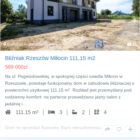
Rzeszów Pogwizdów Nowy
15
Bliźniak Rzeszów Miłocin 111,15 m2
569 000
zł
Na ul. Pogwizdowskiej, w spokojnej części osiedla Miłocin w
Rzeszowie, powstaje funkcjonalny dom w zabudowie bliźniaczej o
powierzchni użytkowej 111,15 m². Rozkład jest przemyślany pod
codzienny komfort: na parterze przewidziano jasny salon z
jadalnią i…
111.15 m²
3
2
4
Dom na sprzedaż Rzeszów
Biuro nieruchomości