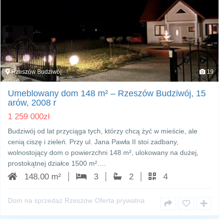
Rzeszów Budziwój
19
Umeblowany dom 148 m² – Rzeszów Budziwój, 15
arów, 2008 r
1 259 000
zł
Budziwój od lat przyciąga tych, którzy chcą żyć w mieście, ale
cenią ciszę i zieleń. Przy ul. Jana Pawła II stoi zadbany,
wolnostojący dom o powierzchni 148 m², ulokowany na dużej,
prostokątnej działce 1500 m².…
148.00 m²
3
2
4
Dom na sprzedaż Rzeszów
Oferta prywatna