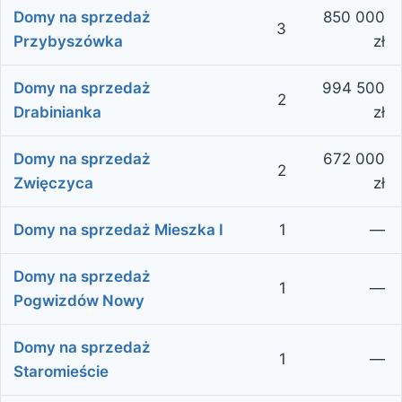
Domy na sprzedaż
850 000
3
Przybyszówka
zł
Domy na sprzedaż
994 500
2
Drabinianka
zł
Domy na sprzedaż
672 000
2
Zwięczyca
zł
Domy na sprzedaż Mieszka I
1
—
Domy na sprzedaż
1
—
Pogwizdów Nowy
Domy na sprzedaż
1
—
Staromieście