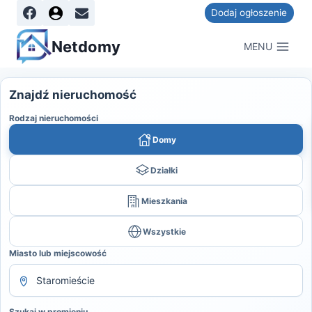
Dodaj ogłoszenie
Netdomy
MENU
Znajdź nieruchomość
Rodzaj nieruchomości
Domy
Działki
Mieszkania
Wszystkie
Miasto lub miejscowość
Szukaj w promieniu