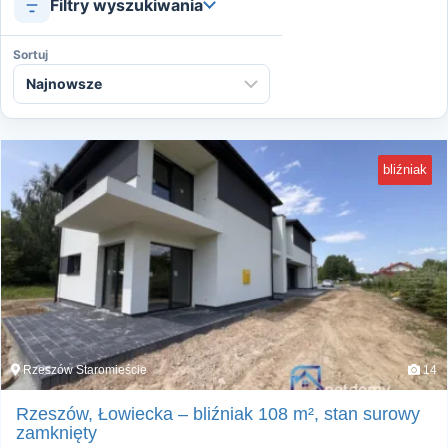
Filtry wyszukiwania
Sortuj
bliźniak
Rzeszów Staromieście
14
Rzeszów, Łowiecka – bliźniak 108 m², stan surowy
zamknięty