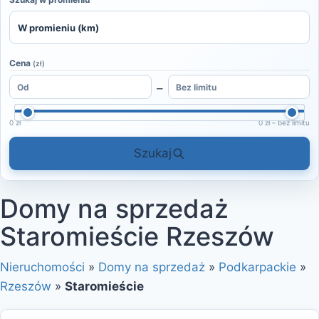
Cena
(zł)
–
0 zł
0 zł – bez limitu
Szukaj
Domy na sprzedaż
Staromieście Rzeszów
Nieruchomości
»
Domy na sprzedaż
»
Podkarpackie
»
Rzeszów
»
Staromieście