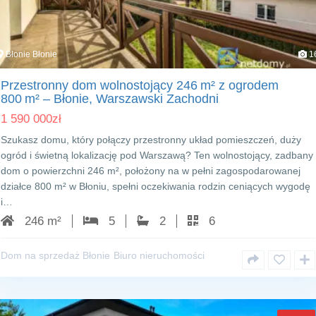
Błonie Błonie
1
Przestronny dom wolnostojący 246 m² z ogrodem
800 m² – Błonie, Warszawski Zachodni
1 590 000
zł
Szukasz domu, który połączy przestronny układ pomieszczeń, duży
ogród i świetną lokalizację pod Warszawą? Ten wolnostojący, zadbany
dom o powierzchni 246 m², położony na w pełni zagospodarowanej
działce 800 m² w Błoniu, spełni oczekiwania rodzin ceniących wygodę
i…
246 m²
5
2
6
Dom na sprzedaż Błonie
Biuro nieruchomości