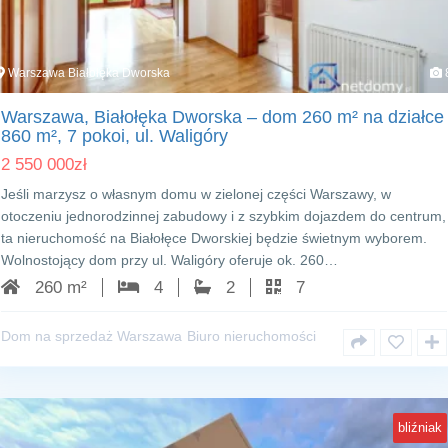
Warszawa Białołęka Dworska
Warszawa, Białołęka Dworska – dom 260 m² na działce
860 m², 7 pokoi, ul. Waligóry
2 550 000
zł
Jeśli marzysz o własnym domu w zielonej części Warszawy, w
otoczeniu jednorodzinnej zabudowy i z szybkim dojazdem do centrum,
ta nieruchomość na Białołęce Dworskiej będzie świetnym wyborem.
Wolnostojący dom przy ul. Waligóry oferuje ok. 260…
260 m²
4
2
7
Dom na sprzedaż Warszawa
Biuro nieruchomości
bliźniak