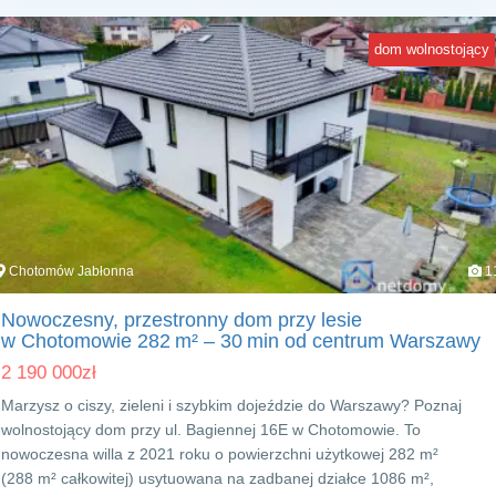
dom wolnostojący
Chotomów Jabłonna
1
Nowoczesny, przestronny dom przy lesie
w Chotomowie 282 m² – 30 min od centrum Warszawy
2 190 000
zł
Marzysz o ciszy, zieleni i szybkim dojeździe do Warszawy? Poznaj
wolnostojący dom przy ul. Bagiennej 16E w Chotomowie. To
nowoczesna willa z 2021 roku o powierzchni użytkowej 282 m²
(288 m² całkowitej) usytuowana na zadbanej działce 1086 m²,