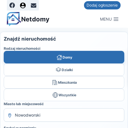
Dodaj ogłoszenie
Netdomy
MENU
Znajdź nieruchomość
Rodzaj nieruchomości
Domy
Działki
Mieszkania
Wszystkie
Miasto lub miejscowość
Szukaj w promieniu