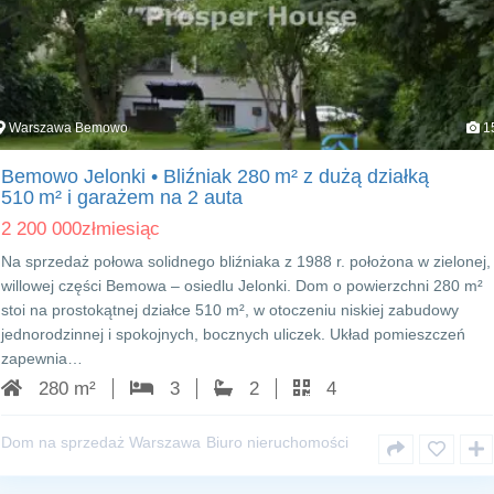
Warszawa Bemowo
1
Bemowo Jelonki • Bliźniak 280 m² z dużą działką
510 m² i garażem na 2 auta
2 200 000
zł
miesiąc
Na sprzedaż połowa solidnego bliźniaka z 1988 r. położona w zielonej,
willowej części Bemowa – osiedlu Jelonki. Dom o powierzchni 280 m²
stoi na prostokątnej działce 510 m², w otoczeniu niskiej zabudowy
jednorodzinnej i spokojnych, bocznych uliczek. Układ pomieszczeń
zapewnia…
280 m²
3
2
4
Dom na sprzedaż Warszawa
Biuro nieruchomości