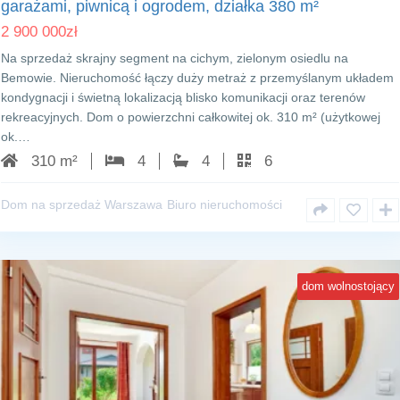
garażami, piwnicą i ogrodem, działka 380 m²
2 900 000
zł
Na sprzedaż skrajny segment na cichym, zielonym osiedlu na
Bemowie. Nieruchomość łączy duży metraż z przemyślanym układem
kondygnacji i świetną lokalizacją blisko komunikacji oraz terenów
rekreacyjnych. Dom o powierzchni całkowitej ok. 310 m² (użytkowej
ok.…
310 m²
4
4
6
Dom na sprzedaż Warszawa
Biuro nieruchomości
dom wolnostojący