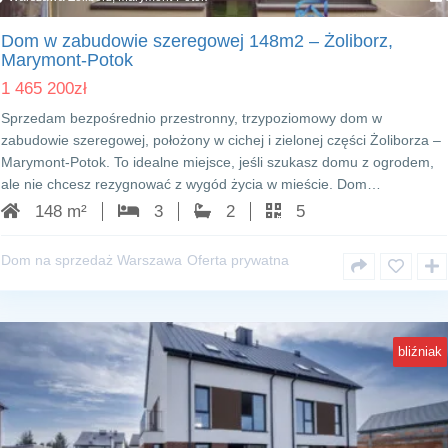
Dom w zabudowie szeregowej 148m2 – Żoliborz,
Marymont-Potok
1 465 200
zł
Sprzedam bezpośrednio przestronny, trzypoziomowy dom w
zabudowie szeregowej, położony w cichej i zielonej części Żoliborza –
Marymont-Potok. To idealne miejsce, jeśli szukasz domu z ogrodem,
ale nie chcesz rezygnować z wygód życia w mieście. Dom…
148 m²
3
2
5
Dom na sprzedaż Warszawa
Oferta prywatna
bliźniak