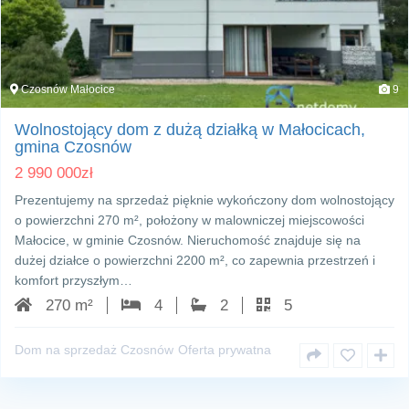
Czosnów Małocice
9
Wolnostojący dom z dużą działką w Małocicach,
gmina Czosnów
2 990 000
zł
Prezentujemy na sprzedaż pięknie wykończony dom wolnostojący
o powierzchni 270 m², położony w malowniczej miejscowości
Małocice, w gminie Czosnów. Nieruchomość znajduje się na
dużej działce o powierzchni 2200 m², co zapewnia przestrzeń i
komfort przyszłym…
270 m²
4
2
5
Dom na sprzedaż Czosnów
Oferta prywatna