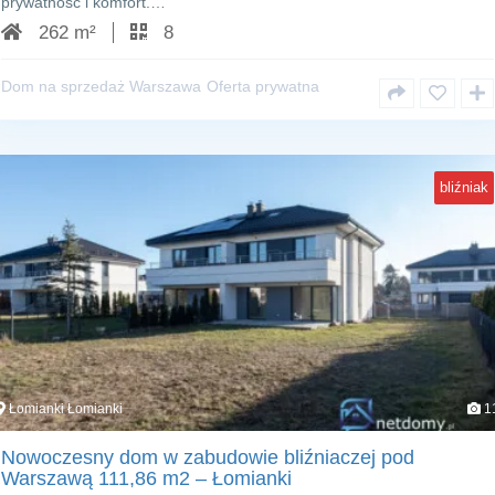
prywatność i komfort.…
262 m²
8
Dom na sprzedaż Warszawa
Oferta prywatna
bliźniak
Łomianki Łomianki
1
Nowoczesny dom w zabudowie bliźniaczej pod
Warszawą 111,86 m2 – Łomianki