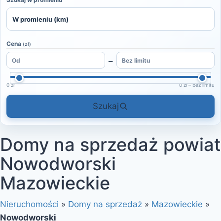
Cena
(zł)
–
0 zł
0 zł – bez limitu
Szukaj
Domy na sprzedaż powiat
Nowodworski
Mazowieckie
Nieruchomości
»
Domy na sprzedaż
»
Mazowieckie
»
Nowodworski