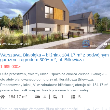
Warszawa Białołęka
1
Warszawa, Białołęka – bliźniak 184,17 m² z podwójnym
garażem i ogrodem 300+ m², ul. Billewicza
1 695 000
zł
Duża przestrzeń, świetny układ i spokojna okolica Zielonej Białołęki –
oto atuty planowanego domu przy ul. Herakliusza Billewicza.
Prezentowany lokal „A” w zabudowie bliźniaczej oferuje ok. 184,17 m²
powierzchni użytkowej na dwóch poziomach oraz działkę…
184.17 m²
4
1
5
Dom na sprzedaż Warszawa
Biuro nieruchomości