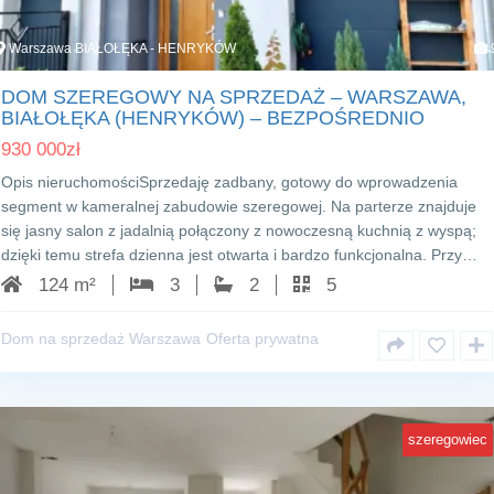
Warszawa BIAŁOŁĘKA - HENRYKÓW
DOM SZEREGOWY NA SPRZEDAŻ – WARSZAWA,
BIAŁOŁĘKA (HENRYKÓW) – BEZPOŚREDNIO
930 000
zł
Opis nieruchomościSprzedaję zadbany, gotowy do wprowadzenia
segment w kameralnej zabudowie szeregowej. Na parterze znajduje
się jasny salon z jadalnią połączony z nowoczesną kuchnią z wyspą;
dzięki temu strefa dzienna jest otwarta i bardzo funkcjonalna. Przy…
124 m²
3
2
5
Dom na sprzedaż Warszawa
Oferta prywatna
szeregowiec