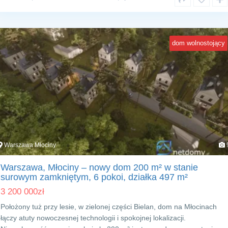
dom wolnostojący
Warszawa Młociny
Warszawa, Młociny – nowy dom 200 m² w stanie
surowym zamkniętym, 6 pokoi, działka 497 m²
3 200 000
zł
Położony tuż przy lesie, w zielonej części Bielan, dom na Młocinach
łączy atuty nowoczesnej technologii i spokojnej lokalizacji.