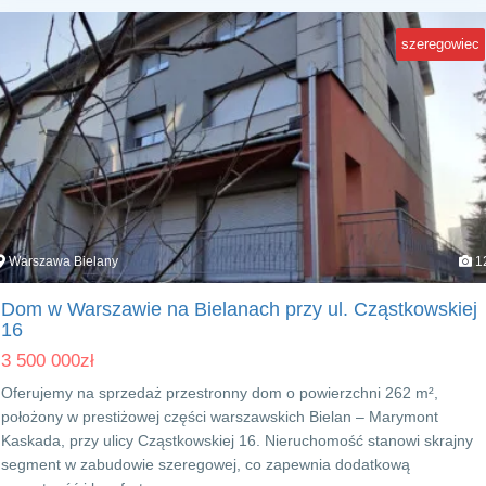
szeregowiec
Warszawa Bielany
1
Dom w Warszawie na Bielanach przy ul. Cząstkowskiej
16
3 500 000
zł
Oferujemy na sprzedaż przestronny dom o powierzchni 262 m²,
położony w prestiżowej części warszawskich Bielan – Marymont
Kaskada, przy ulicy Cząstkowskiej 16. Nieruchomość stanowi skrajny
segment w zabudowie szeregowej, co zapewnia dodatkową