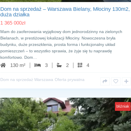
Dom na sprzedaż – Warszawa Bielany, Młociny 130m2,
duża działka
1 365 000
zł
Mam do zaoferowania wyjątkowy dom jednorodzinny na zielonych
Bielanach, w prestiżowej lokalizacji Młociny. Nowoczesna bryła
budynku, duże przeszklenia, prosta forma i funkcjonalny układ
pomieszczeń – to wszystko sprawia, że żyje się tu naprawdę
komfortowo. Dom…
130 m²
3
2
4
Dom na sprzedaż Warszawa
Oferta prywatna
bliźniak