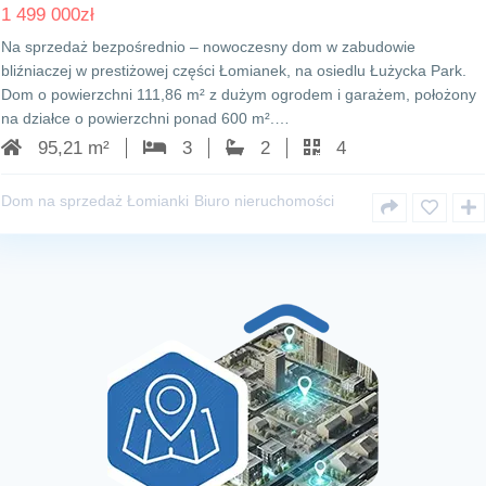
1 499 000
zł
Na sprzedaż bezpośrednio – nowoczesny dom w zabudowie
bliźniaczej w prestiżowej części Łomianek, na osiedlu Łużycka Park.
Dom o powierzchni 111,86 m² z dużym ogrodem i garażem, położony
na działce o powierzchni ponad 600 m².…
95,21 m²
3
2
4
Dom na sprzedaż Łomianki
Biuro nieruchomości