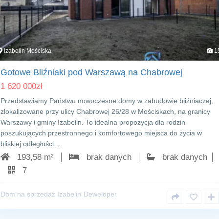
Izabelin Mościska
1
Gotowe Bliźniaki pod Warszawą na Chabrowej
1 620 000
zł
Przedstawiamy Państwu nowoczesne domy w zabudowie bliźniaczej,
zlokalizowane przy ulicy Chabrowej 26/28 w Mościskach, na granicy
Warszawy i gminy Izabelin. To idealna propozycja dla rodzin
poszukujących przestronnego i komfortowego miejsca do życia w
bliskiej odległości…
193,58 m²
brak danych
brak danych
7
Dom na sprzedaż Izabelin
Deweloper