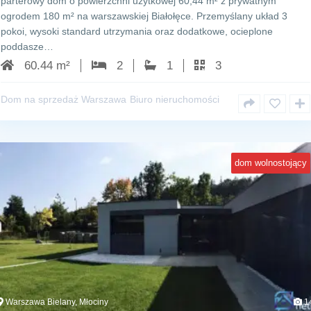
parterowy dom o powierzchni użytkowej 60,44 m² z prywatnym
ogrodem 180 m² na warszawskiej Białołęce. Przemyślany układ 3
pokoi, wysoki standard utrzymania oraz dodatkowe, ocieplone
poddasze…
60.44 m²
2
1
3
Dom na sprzedaż Warszawa
Biuro nieruchomości
dom wolnostojący
Warszawa Bielany, Młociny
1