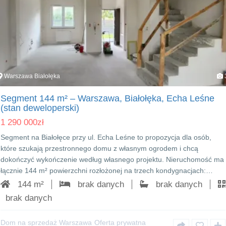
Warszawa Białołęka
Segment 144 m² – Warszawa, Białołęka, Echa Leśne
(stan deweloperski)
1 290 000
zł
Segment na Białołęce przy ul. Echa Leśne to propozycja dla osób,
które szukają przestronnego domu z własnym ogrodem i chcą
dokończyć wykończenie według własnego projektu. Nieruchomość ma
łącznie 144 m² powierzchni rozłożonej na trzech kondygnacjach:…
144 m²
brak danych
brak danych
brak danych
Dom na sprzedaż Warszawa
Oferta prywatna