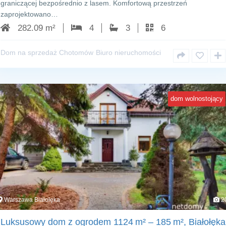
graniczącej bezpośrednio z lasem. Komfortową przestrzeń
zaprojektowano…
282.09 m²
4
3
6
Dom na sprzedaż Chotomów
Biuro nieruchomości
dom wolnostojący
Warszawa Białołęka
2
Luksusowy dom z ogrodem 1124 m² – 185 m², Białołęka