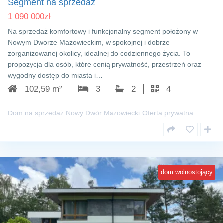
Segment na sprzedaż
1 090 000
zł
Na sprzedaż komfortowy i funkcjonalny segment położony w
Nowym Dworze Mazowieckim, w spokojnej i dobrze
zorganizowanej okolicy, idealnej do codziennego życia. To
propozycja dla osób, które cenią prywatność, przestrzeń oraz
wygodny dostęp do miasta i…
102,59 m²
3
2
4
Dom na sprzedaż Nowy Dwór Mazowiecki
Oferta prywatna
dom wolnostojący