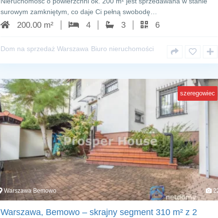
Nieruchomość o powierzchni ok. 200 m² jest sprzedawana w stanie
surowym zamkniętym, co daje Ci pełną swobodę…
200.00 m²
4
3
6
Dom na sprzedaż Warszawa
Biuro nieruchomości
szeregowiec
Warszawa Bemowo
2
Warszawa, Bemowo – skrajny segment 310 m² z 2