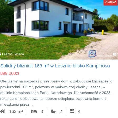
bliźniak
Leszno Leszno
Solidny bliźniak 163 m² w Lesznie blisko Kampinosu
899 000
zł
Oferujemy na sprzedaż przestronny dom w zabudowie bliźniaczej o
powierzchni 163 m², położony w malowniczej okolicy Leszna, w
otulinie Kampinoskiego Parku Narodowego. Nieruchomość z 2023
roku, solidnie zbudowana i dobrze ocieplona, zapewnia komfort
mieszkania przez…
163 m²
3
2
4