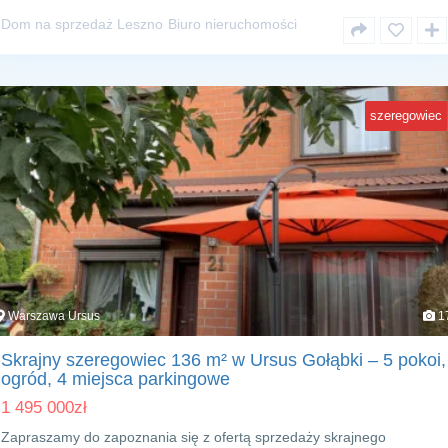
Dom na sprzedaż Leszno
Biuro nieruchomości
szeregowiec
Warszawa Ursus
1
Skrajny szeregowiec 136 m² w Ursus Gołąbki – 5 pokoi,
ogród, 4 miejsca parkingowe
1 495 000
zł
Zapraszamy do zapoznania się z ofertą sprzedaży skrajnego