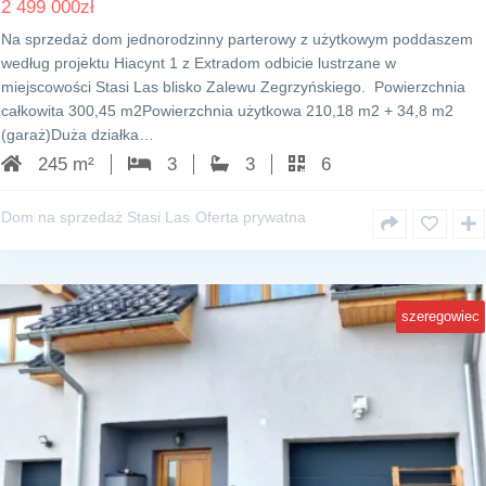
2 499 000
zł
Na sprzedaż dom jednorodzinny parterowy z użytkowym poddaszem
według projektu Hiacynt 1 z Extradom odbicie lustrzane w
miejscowości Stasi Las blisko Zalewu Zegrzyńskiego. Powierzchnia
całkowita 300,45 m2Powierzchnia użytkowa 210,18 m2 + 34,8 m2
(garaż)Duża działka…
245 m²
3
3
6
Dom na sprzedaż Stasi Las
Oferta prywatna
szeregowiec