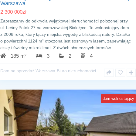
Warszawa
2 300 000
zł
Zapraszamy do odkrycia wyjątkowej nieruchomości położonej przy
ul. Leśny Potok 27 na warszawskiej Białołęce. To wolnostojący dom
z 2008 roku, który łączy miejską wygodę z bliskością natury. Działka
o powierzchni 1124 m² otoczona jest sosnowym lasem, zapewniając
ciszę i świetny mikroklimat. Z dwóch słonecznych tarasów…
185 m²
3
2
4
Dom na sprzedaż Warszawa
Biuro nieruchomości
dom wolnostojący