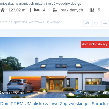
mieszkać w granicach miasta i mieć wygodny dostęp…
123,02 m²
4
brak danych
5
Dom na sprzedaż Warszawa
Deweloper
dom wolnostojący
Stasi Las Serock
2
Dom PREMIUM blisko zalewu Zegrzyńskiego i Serocka