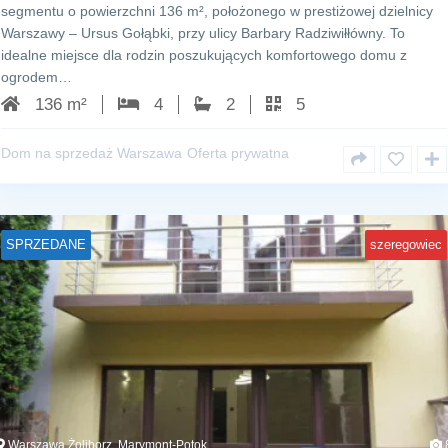
segmentu o powierzchni 136 m², położonego w prestiżowej dzielnicy
Warszawy – Ursus Gołąbki, przy ulicy Barbary Radziwiłłówny. To
idealne miejsce dla rodzin poszukujących komfortowego domu z
ogrodem…
136 m²
4
2
5
Dom na sprzedaż Warszawa
Oferta prywatna
SPRZEDANE
szeregowiec
Warszawa Żoliborz, Marymont-Potok