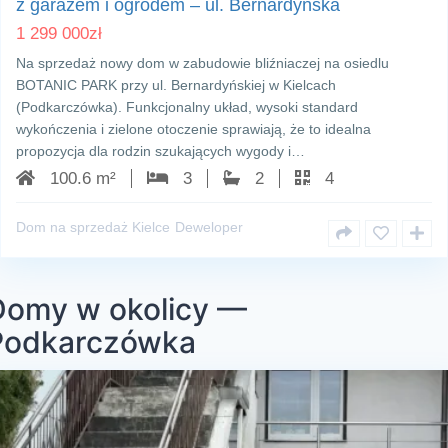
z garażem i ogrodem – ul. Bernardyńska
1 299 000
zł
Na sprzedaż nowy dom w zabudowie bliźniaczej na osiedlu
BOTANIC PARK przy ul. Bernardyńskiej w Kielcach
(Podkarczówka). Funkcjonalny układ, wysoki standard
wykończenia i zielone otoczenie sprawiają, że to idealna
propozycja dla rodzin szukających wygody i…
100.6 m²
3
2
4
Dom na sprzedaż Kielce
Deweloper
Domy w okolicy —
Podkarczówka