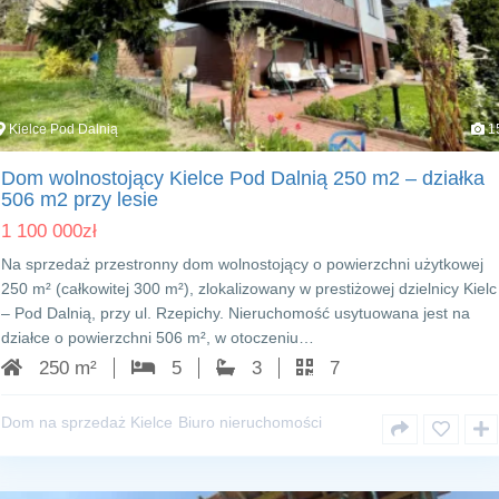
Kielce Pod Dalnią
1
Dom wolnostojący Kielce Pod Dalnią 250 m2 – działka
506 m2 przy lesie
1 100 000
zł
Na sprzedaż przestronny dom wolnostojący o powierzchni użytkowej
250 m² (całkowitej 300 m²), zlokalizowany w prestiżowej dzielnicy Kielc
– Pod Dalnią, przy ul. Rzepichy. Nieruchomość usytuowana jest na
działce o powierzchni 506 m², w otoczeniu…
250 m²
5
3
7
Dom na sprzedaż Kielce
Biuro nieruchomości