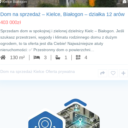
Kielce Białogon
Dom na sprzedaż – Kielce, Białogon – działka 12 arów
403 000
zł
Sprzedam dom w spokojnej i zielonej dzielnicy Kielc – Białogon. Jeśli
szukasz przestrzeni, wygody i klimatu rodzinnego domu z dużym
ogrodem, to ta oferta jest dla Ciebie! Najważniejsze atuty
nieruchomości: ✅ Przestronny dom o powierzchni…
130 m²
3
1
4
Dom na sprzedaż Kielce
Oferta prywatna