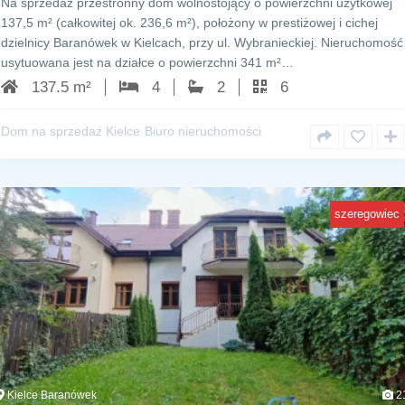
Na sprzedaż przestronny dom wolnostojący o powierzchni użytkowej
137,5 m² (całkowitej ok. 236,6 m²), położony w prestiżowej i cichej
dzielnicy Baranówek w Kielcach, przy ul. Wybranieckiej. Nieruchomość
usytuowana jest na działce o powierzchni 341 m²…
137.5 m²
4
2
6
Dom na sprzedaż Kielce
Biuro nieruchomości
szeregowiec
Kielce Baranówek
2