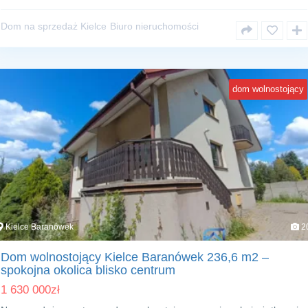
Dom na sprzedaż Kielce
Biuro nieruchomości
dom wolnostojący
Kielce Baranówek
2
Dom wolnostojący Kielce Baranówek 236,6 m2 –
spokojna okolica blisko centrum
1 630 000
zł