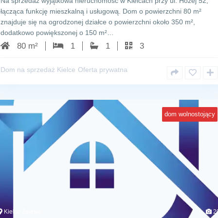
Na sprzedaż wyjątkowa nieruchomość w Kielcach przy ul. Hożej 52,
łącząca funkcję mieszkalną i usługową. Dom o powierzchni 80 m²
znajduje się na ogrodzonej działce o powierzchni około 350 m²,
dodatkowo powiększonej o 150 m²…
80 m²
1
1
3
Dom na sprzedaż Kielce
Oferta prywatna
dom wolnostojący
Kielce Zalesie
2