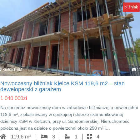
bliźniak
Kielce KSM
1
Nowoczesny bliźniak Kielce KSM 119,6 m2 – stan
deweloperski z garażem
1 040 000
zł
Na sprzedaż nowoczesny dom w zabudowie bliźniaczej o powierzchni
119,6 m², zlokalizowany w spokojnej i dobrze skomunikowanej
dzielnicy KSM w Kielcach, przy ul. Sandomierskiej. Nieruchomość
położona jest na działce o powierzchni około 250 m² i…
119.6 m²
3
1
4