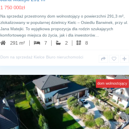
1 750 000
zł
Na sprzedaż przestronny dom wolnostojący o powierzchni 291,3 m²,
zlokalizowany w popularnej dzielnicy Kielc – Osiedlu Barwinek, przy ul.
Jana Matejki. To wyjątkowa propozycja dla rodzin szukających
komfortowego miejsca do życia, jak i dla inwestorów…
291 m²
7
2
8
Dom na sprzedaż Kielce
Biuro nieruchomości
dom wolnostojący