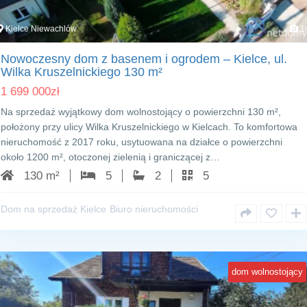
Kielce Niewachlów
1
Nowoczesny dom z basenem i ogrodem – Kielce, ul.
Wilka Kruszelnickiego 130 m²
1 699 000
zł
Na sprzedaż wyjątkowy dom wolnostojący o powierzchni 130 m²,
położony przy ulicy Wilka Kruszelnickiego w Kielcach. To komfortowa
nieruchomość z 2017 roku, usytuowana na działce o powierzchni
około 1200 m², otoczonej zielenią i graniczącej z…
130 m²
5
2
5
Dom na sprzedaż Kielce
Biuro nieruchomości
dom wolnostojący