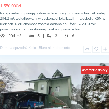
1 550 000
zł
Na sprzedaż imponujący dom wolnostojący o powierzchni całkowitej
294,2 m², zlokalizowany w doskonałej lokalizacji – na osiedlu KSM w
Kielcach. Nieruchomość została oddana do użytku w 2010 roku i
posadowiona na przestronnej działce o powierzchni…
294 m²
5
3
6
Dom na sprzedaż Kielce
Biuro nieruchomości
dom wolnostojący