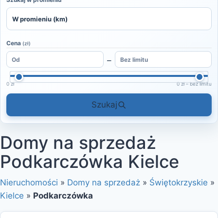
Cena
(zł)
–
0 zł
0 zł – bez limitu
Szukaj
Domy na sprzedaż
Podkarczówka Kielce
Nieruchomości
»
Domy na sprzedaż
»
Świętokrzyskie
»
Kielce
»
Podkarczówka