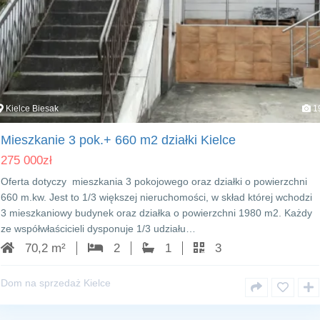
Kielce Biesak
1
Mieszkanie 3 pok.+ 660 m2 działki Kielce
275 000
zł
Oferta dotyczy mieszkania 3 pokojowego oraz działki o powierzchni
660 m.kw. Jest to 1/3 większej nieruchomości, w skład której wchodzi
3 mieszkaniowy budynek oraz działka o powierzchni 1980 m2. Każdy
ze współwłaścicieli dysponuje 1/3 udziału…
70,2 m²
2
1
3
Dom na sprzedaż Kielce