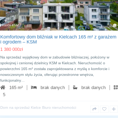
Kielce KSM
Komfortowy dom bliźniak w Kielcach 165 m² z garażem
i ogrodem – KSM
1 380 000
zł
Na sprzedaż wyjątkowy dom w zabudowie bliźniaczej, położony w
spokojnej i cenionej dzielnicy KSM w Kielcach. Nieruchomość o
powierzchni 165 m² została zaprojektowana z myślą o komforcie i
nowoczesnym stylu życia, oferując przestronne wnętrza,
funkcjonalny…
165 m²
brak danych
brak danych
5
Dom na sprzedaż Kielce
Biuro nieruchomości