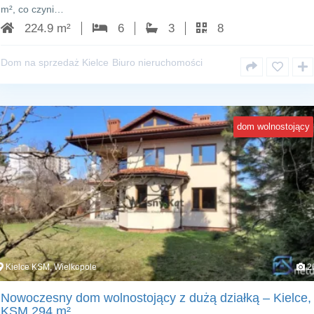
m², co czyni…
224.9 m²
6
3
8
Dom na sprzedaż Kielce
Biuro nieruchomości
dom wolnostojący
Kielce KSM, Wielkopole
2
Nowoczesny dom wolnostojący z dużą działką – Kielce,
KSM 294 m²