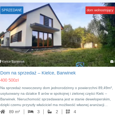
SPRZEDANE
dom wolnostojący
Kielce Barwinek
Dom na sprzedaż – Kielce, Barwinek
400 500
zł
Na sprzedaż nowoczesny dom jednorodzinny o powierzchni 89,49m²,
usytuowany na działce 8 arów w spokojnej i zielonej części Kielc –
Barwinek. Nieruchomość sprzedawana jest w stanie deweloperskim,
dzięki czemu przyszły właściciel ma możliwość własnej aranżacji…
89 m²
3
2
4