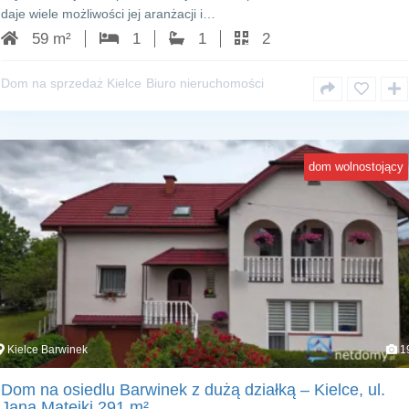
daje wiele możliwości jej aranżacji i…
59 m²
1
1
2
Dom na sprzedaż Kielce
Biuro nieruchomości
dom wolnostojący
Kielce Barwinek
1
Dom na osiedlu Barwinek z dużą działką – Kielce, ul.
Jana Matejki 291 m²