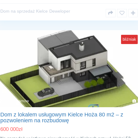
Dom na sprzedaż Kielce
Deweloper
bliźniak
Kielce Czarnów
Dom z lokalem usługowym Kielce Hoża 80 m2 – z
pozwoleniem na rozbudowę
600 000
zł