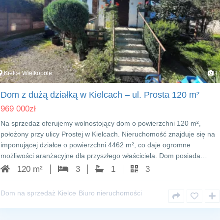
Kielce Wielkopole
1
Dom z dużą działką w Kielcach – ul. Prosta 120 m²
969 000
zł
Na sprzedaż oferujemy wolnostojący dom o powierzchni 120 m²,
położony przy ulicy Prostej w Kielcach. Nieruchomość znajduje się na
imponującej działce o powierzchni 4462 m², co daje ogromne
możliwości aranżacyjne dla przyszłego właściciela. Dom posiada…
120 m²
3
1
3
Dom na sprzedaż Kielce
Biuro nieruchomości