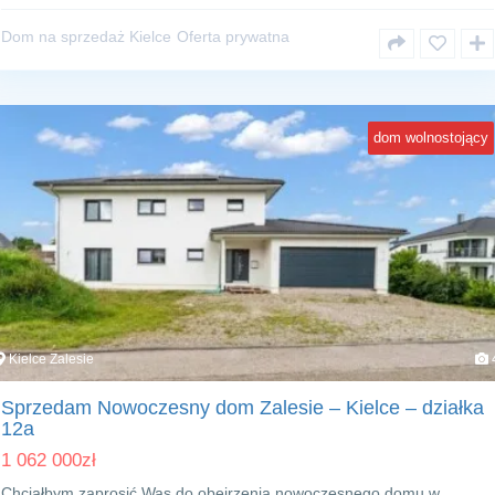
Dom na sprzedaż Kielce
Oferta prywatna
dom wolnostojący
Kielce Zalesie
Sprzedam Nowoczesny dom Zalesie – Kielce – działka
12a
1 062 000
zł
Chciałbym zaprosić Was do obejrzenia nowoczesnego domu w