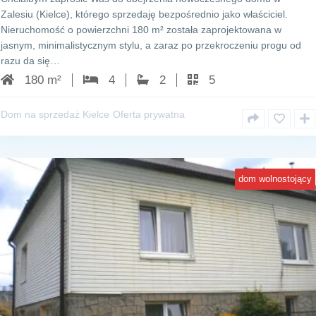
Zalesiu (Kielce), którego sprzedaję bezpośrednio jako właściciel.
Nieruchomość o powierzchni 180 m² została zaprojektowana w
jasnym, minimalistycznym stylu, a zaraz po przekroczeniu progu od
razu da się…
180 m²
4
2
5
Dom na sprzedaż Kielce
Oferta prywatna
dom wolnostojący