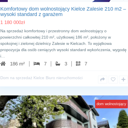
Komfortowy dom wolnostojący Kielce Zalesie 210 m2 –
wysoki standard z garażem
1 180 000
zł
Na sprzedaż komfortowy i przestronny dom wolnostojący o
powierzchni całkowitej 210 m², użytkowej 186 m², położony w
spokojnej i zielonej dzielnicy Zalesie w Kielcach. To wyjątkowa
propozycja dla osób ceniących wysoki standard wykończenia, wygodę
i…
186 m²
7
3
7
Dom na sprzedaż Kielce
Biuro nieruchomości
dom wolnostojący