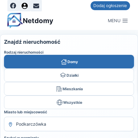
Dodaj ogłoszenie
Netdomy
MENU
Znajdź nieruchomość
Rodzaj nieruchomości
Domy
Działki
Mieszkania
Wszystkie
Miasto lub miejscowość
Szukaj w promieniu