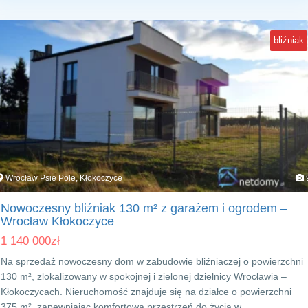
bliźniak
Wrocław Psie Pole, Kłokoczyce
Nowoczesny bliźniak 130 m² z garażem i ogrodem –
Wrocław Kłokoczyce
1 140 000
zł
Na sprzedaż nowoczesny dom w zabudowie bliźniaczej o powierzchni
130 m², zlokalizowany w spokojnej i zielonej dzielnicy Wrocławia –
Kłokoczycach. Nieruchomość znajduje się na działce o powierzchni
375 m², zapewniając komfortową przestrzeń do życia w…