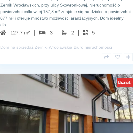
Żernik Wrocławskich, przy ulicy Skowronkowej. Nieruchomość o
powierzchni całkowitej 157,3 m² znajduje się na działce o powierzchni
877 m² i oferuje mnóstwo możliwości aranżacyjnych. Dom idealny
dla…
127.7 m²
3
2
5
Dom na sprzedaż Żerniki Wrocławskie
Biuro nieruchomości
bliźniak