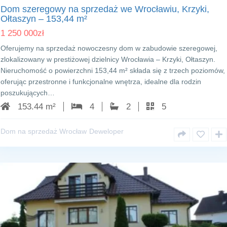
Dom szeregowy na sprzedaż we Wrocławiu, Krzyki,
Ołtaszyn – 153,44 m²
1 250 000
zł
Oferujemy na sprzedaż nowoczesny dom w zabudowie szeregowej,
zlokalizowany w prestiżowej dzielnicy Wrocławia – Krzyki, Ołtaszyn.
Nieruchomość o powierzchni 153,44 m² składa się z trzech poziomów,
oferując przestronne i funkcjonalne wnętrza, idealne dla rodzin
poszukujących…
153.44 m²
4
2
5
Dom na sprzedaż Wrocław
Deweloper