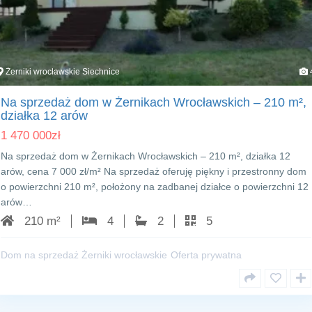
Żerniki wrocławskie Siechnice
Na sprzedaż dom w Żernikach Wrocławskich – 210 m²,
działka 12 arów
1 470 000
zł
Na sprzedaż dom w Żernikach Wrocławskich – 210 m², działka 12
arów, cena 7 000 zł/m² Na sprzedaż oferuję piękny i przestronny dom
o powierzchni 210 m², położony na zadbanej działce o powierzchni 12
arów…
210 m²
4
2
5
Dom na sprzedaż Żerniki wrocławskie
Oferta prywatna