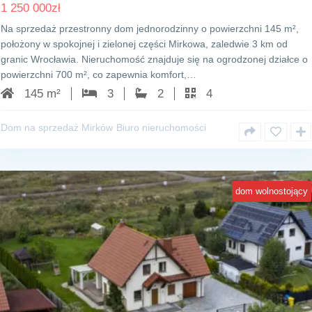
1 250 000
zł
Na sprzedaż przestronny dom jednorodzinny o powierzchni 145 m²,
położony w spokojnej i zielonej części Mirkowa, zaledwie 3 km od
granic Wrocławia. Nieruchomość znajduje się na ogrodzonej działce o
powierzchni 700 m², co zapewnia komfort,…
145 m²
3
2
4
Dom na sprzedaż Mirków
Biuro nieruchomości
dom wolnostojący