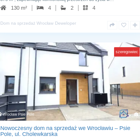
130 m²
4
2
4
Dom na sprzedaż Wrocław
Deweloper
szeregowiec
Wrocław Psie Pole
Nowoczesny dom na sprzedaż we Wrocławiu – Psie
Pole, ul. Cholewkarska