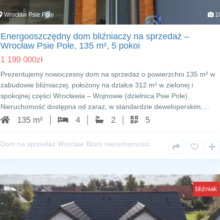
Wrocław Psie Pole
1
Energooszczędny dom bliźniaczy na sprzedaż –
Wrocław Psie Pole, 135 m², 5 pokoi
1 199 000
zł
Prezentujemy nowoczesny dom na sprzedaż o powierzchni 135 m² w
zabudowie bliźniaczej, położony na działce 312 m² w zielonej i
spokojnej części Wrocławia – Wojnowie (dzielnica Psie Pole).
Nieruchomość dostępna od zaraz, w standardzie deweloperskim,…
135 m²
4
2
5
Dom na sprzedaż Wrocław
Biuro nieruchomości
bliźniak