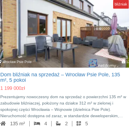
bliźniak
Wrocław Psie Pole
1
Dom bliźniak na sprzedaż – Wrocław Psie Pole, 135
m², 5 pokoi
1 199 000
zł
Prezentujemy nowoczesny dom na sprzedaż o powierzchni 135 m² w
zabudowie bliźniaczej, położony na działce 312 m² w zielonej i
spokojnej części Wrocławia – Wojnowie (dzielnica Psie Pole).
Nieruchomość dostępna od zaraz, w standardzie deweloperskim,…
135 m²
4
2
5