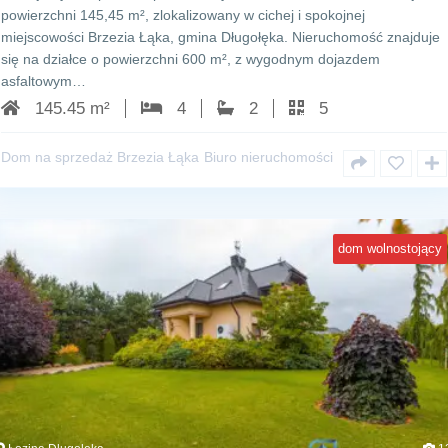
powierzchni 145,45 m², zlokalizowany w cichej i spokojnej
miejscowości Brzezia Łąka, gmina Długołęka. Nieruchomość znajduje
się na działce o powierzchni 600 m², z wygodnym dojazdem
asfaltowym…
145.45 m²
4
2
5
Dom na sprzedaż Brzezia Łąka
Biuro nieruchomości
dom wolnostojący