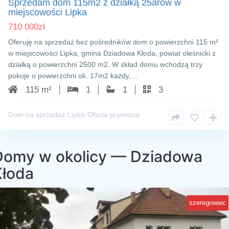
Sprzedam dom 115m2 z działką 25arów w
miejscowości Lipka
710 000
zł
Oferuję na sprzedaż bez pośredników dom o powierzchni 115 m²
w miejscowości Lipka, gmina Dziadowa Kłoda, powiat oleśnicki z
działką o powierzchni 2500 m2. W skład domu wchodzą trzy
pokoje o powierzchni ok. 17m2 każdy,…
115 m²
1
1
3
Dom na sprzedaż Lipka
Oferta prywatna
Domy w okolicy — Dziadowa
Kłoda
szeregowiec