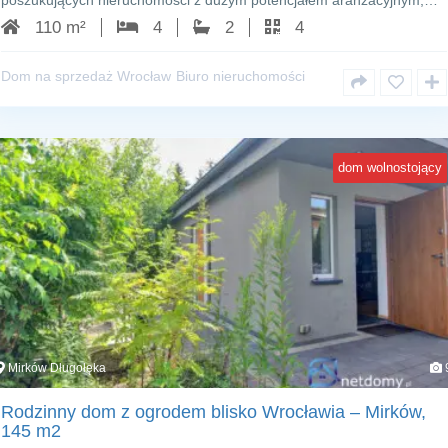
poszukujących nieruchomości z dużym potencjałem aranżacyjnym,…
110 m²
4
2
4
Dom na sprzedaż Wrocław
Biuro nieruchomości
dom wolnostojący
Mirków Długołęka
Rodzinny dom z ogrodem blisko Wrocławia – Mirków,
145 m2