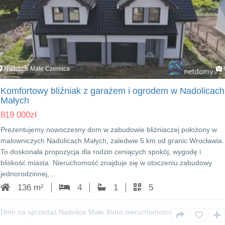
Nadolice Małe Czernica
Komfortowy bliźniak z garażem i ogrodem w Nadolicach
Małych
819 000
zł
Prezentujemy nowoczesny dom w zabudowie bliźniaczej położony w
malowniczych Nadolicach Małych, zaledwie 5 km od granic Wrocławia.
To doskonała propozycja dla rodzin ceniących spokój, wygodę i
bliskość miasta. Nieruchomość znajduje się w otoczeniu zabudowy
jednorodzinnej,…
136 m²
4
1
5
Dom na sprzedaż Nadolice Małe
Biuro nieruchomości