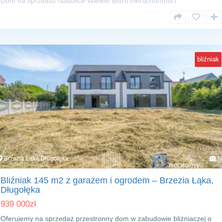
Dom na sprzedaż Nadolice Wielkie
Biuro nieruchomości
bliźniak
Brzezia Łąka Długołęka
1
Bliźniak 145 m2 z garażem i ogrodem – Brzezia Łąka,
Długołęka
939 000
zł
Oferujemy na sprzedaż przestronny dom w zabudowie bliźniaczej o