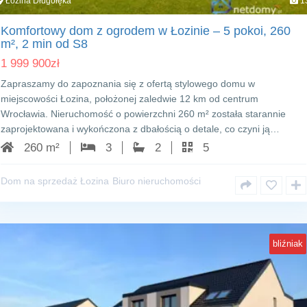
Łozina Długołęka
1
Komfortowy dom z ogrodem w Łozinie – 5 pokoi, 260
m², 2 min od S8
1 999 900
zł
Zapraszamy do zapoznania się z ofertą stylowego domu w
miejscowości Łozina, położonej zaledwie 12 km od centrum
Wrocławia. Nieruchomość o powierzchni 260 m² została starannie
zaprojektowana i wykończona z dbałością o detale, co czyni ją…
260 m²
3
2
5
Dom na sprzedaż Łozina
Biuro nieruchomości
bliźniak