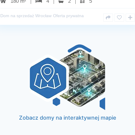
180 m²
4
2
5
Dom na sprzedaż Wrocław
Oferta prywatna
Zobacz domy na interaktywnej mapie