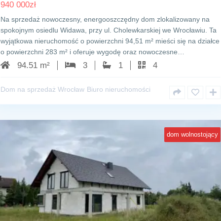
940 000
zł
Na sprzedaż nowoczesny, energooszczędny dom zlokalizowany na
spokojnym osiedlu Widawa, przy ul. Cholewkarskiej we Wrocławiu. Ta
wyjątkowa nieruchomość o powierzchni 94,51 m² mieści się na działce
o powierzchni 283 m² i oferuje wygodę oraz nowoczesne…
94.51 m²
3
1
4
Dom na sprzedaż Wrocław
Biuro nieruchomości
dom wolnostojący