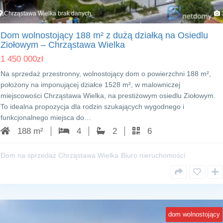
Chrząstawa Wielka brak danych
Dom wolnostojący 188 m² z dużą działką na Osiedlu
Ziołowym – Chrząstawa Wielka
1 450 000
zł
Na sprzedaż przestronny, wolnostojący dom o powierzchni 188 m²,
położony na imponującej działce 1528 m², w malowniczej
miejscowości Chrząstawa Wielka, na prestiżowym osiedlu Ziołowym.
To idealna propozycja dla rodzin szukających wygodnego i
funkcjonalnego miejsca do…
188 m²
4
2
6
Dom na sprzedaż Chrząstawa Wielka
Biuro nieruchomości
dom wolnostojący