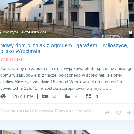
Miłoszyce Jelcz-Laskowice
Nowy dom bliźniak z ogrodem i garażem – Miłoszyce,
blisko Wrocławia
749 000
zł
Zapraszamy do zapoznania się z wyjątkową ofertą sprzedaży nowego
domu w zabudowie bliźniaczej położonego w spokojnej i zielonej
okolicy Miłoszyc, zaledwie 15 km od Wrocławia. Nieruchomość o
powierzchni 126,41 m² została zaprojektowana z myślą o…
126.41 m²
3
2
4
Dom na sprzedaż Miłoszyce
Biuro nieruchomości