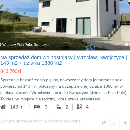
Wrocław Psie Pole, Swojczyce
Na sprzedaż dom wolnostojący | Wrocław, Swojczyce |
143 m2 + działka 1380 m2
843 700
zł
Sprzedaję bezpośrednio piękny, nowoczesny dom jednorodzinny o
powierzchni 143 m², położony na dużej, zielonej działce 1380 m² w
spokojnej części Wrocławia – osiedle Swojczyce (dzielnica Psie Pole).
To idealne miejsce dla rodziny, która szuka przestrzeni,…
143 m²
3
2
4
Dom na sprzedaż Wrocław
Oferta prywatna