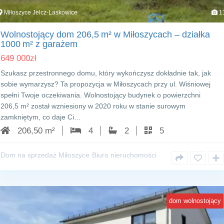
Miłoszyce Jelcz-Laskowice
1
Wolnostojący dom 206,5 m² w Miłoszycach – działka
1000 m² z garażem
649 000
zł
Szukasz przestronnego domu, który wykończysz dokładnie tak, jak
sobie wymarzysz? Ta propozycja w Miłoszycach przy ul. Wiśniowej
spełni Twoje oczekiwania. Wolnostojący budynek o powierzchni
206,5 m² został wzniesiony w 2020 roku w stanie surowym
zamkniętym, co daje Ci…
206,50 m²
4
2
5
Dom na sprzedaż Miłoszyce
Biuro nieruchomości
dom wolnostojący