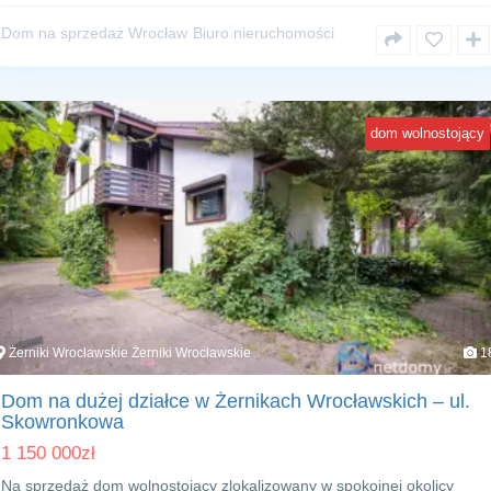
Dom na sprzedaż Wrocław
Biuro nieruchomości
dom wolnostojący
Żerniki Wrocławskie Żerniki Wrocławskie
1
Dom na dużej działce w Żernikach Wrocławskich – ul.
Skowronkowa
1 150 000
zł
Na sprzedaż dom wolnostojący zlokalizowany w spokojnej okolicy