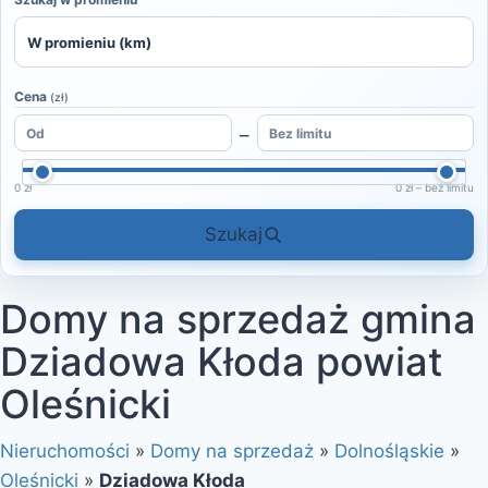
Cena
(zł)
–
0 zł
0 zł – bez limitu
Szukaj
Domy na sprzedaż gmina
Dziadowa Kłoda powiat
Oleśnicki
Nieruchomości
»
Domy na sprzedaż
»
Dolnośląskie
»
Oleśnicki
»
Dziadowa Kłoda