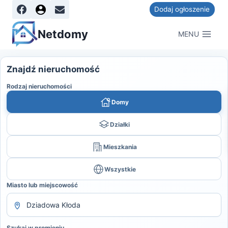
Dodaj ogłoszenie
Netdomy
MENU
Znajdź nieruchomość
Rodzaj nieruchomości
Domy
Działki
Mieszkania
Wszystkie
Miasto lub miejscowość
Szukaj w promieniu