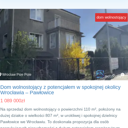
dom wolnostojący
Wrocław Psie Pole
1
Dom wolnostojący z potencjałem w spokojnej okolicy
Wrocławia – Pawłowice
1 089 000
zł
Na sprzedaż dom wolnostojący o powierzchni 110 m², położony na
dużej działce o wielkości 807 m², w urokliwej i spokojnej dzielnicy
Pawłowice we Wrocławiu. To doskonała propozycja dla osób