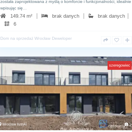
została zaprojektowana z myślą o komforcie i funkcjonalności, idealnie
wpisując się…
149.74 m²
brak danych
brak danych
6
Dom na sprzedaż Wrocław
Deweloper
szeregowiec
Wrocław Krzyki
1