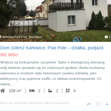
Wrocław Psie Pole, Karłowice
1
Dom 108m2 Karłowice, Psie Pole – działka, podjazd
982 800
zł
Wnętrza są funkcjonalne i przytulne. Salon z ekologiczną skórzaną
sofą świetnie sprawdzi się do rodzinnych spotkań. Aneks kuchenny
wykonany w modnym stylu betonowym zawiera lodówkę, piec
elektryczny oraz pojemne szafki, co ułatwia przechowywanie. Co
więcej,…
108 m²
2
2
4
Dom na sprzedaż Wrocław
Oferta prywatna