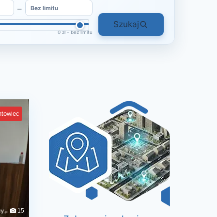
–
Szukaj
0 zł – bez limitu
ntowiec
15