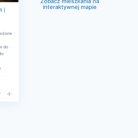
Zobacz mieszkania na
interaktywnej mapie
a |
łożone
ni do
do
y