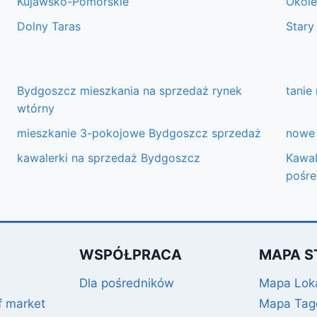
Kujawsko-Pomorskie
Okole
Dolny Taras
Stary
Bydgoszcz mieszkania na sprzedaż rynek
tanie
wtórny
mieszkanie 3-pokojowe Bydgoszcz sprzedaż
nowe 
kawalerki na sprzedaż Bydgoszcz
Kawal
pośr
WSPÓŁPRACA
MAPA S
Dla pośredników
Mapa Loka
f market
Mapa Ta