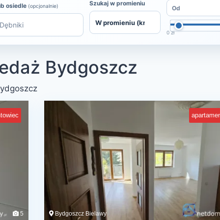
Szukaj w promieniu
ub osiedle
(opcjonalnie)
0 zł
zedaż Bydgoszcz
Bydgoszcz
towiec
apartame
5
Bydgoszcz Bielawy