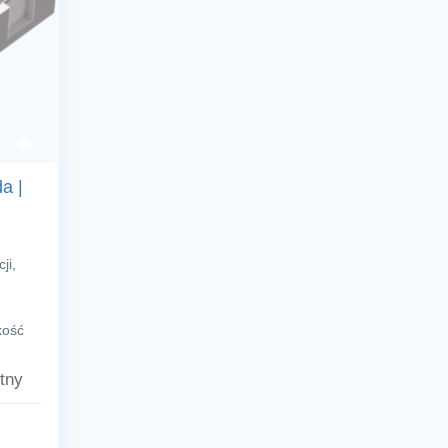
12
a |
ji,
kość
tny