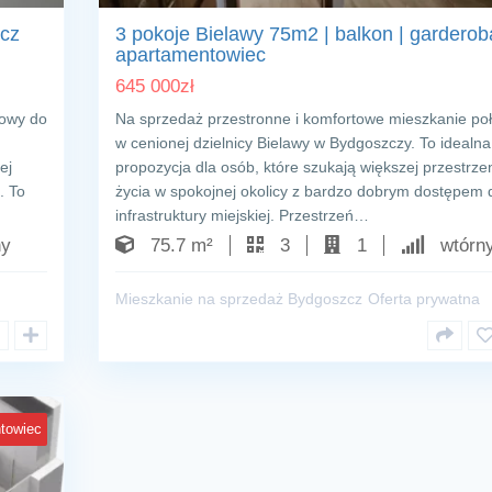
cz
3 pokoje Bielawy 75m2 | balkon | garderob
apartamentowiec
645 000
zł
towy do
Na sprzedaż przestronne i komfortowe mieszkanie po
w cenionej dzielnicy Bielawy w Bydgoszczy. To idealna
ej
propozycja dla osób, które szukają większej przestrze
. To
życia w spokojnej okolicy z bardzo dobrym dostępem 
infrastruktury miejskiej. Przestrzeń…
y
75.7 m²
3
1
wtórn
Mieszkanie na sprzedaż Bydgoszcz
Oferta prywatna
towiec