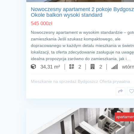
Nowoczesny apartament 2 pokoje Bydgosz
Okole balkon wysoki standard
545 000
zł
Nowoczesny apartament w wysokim standardzie – go
zamieszkania Jeśli szukasz kompaktowego, ale
dopracowanego w każdym detalu mieszkania w świetn
lokalizacji, ta oferta zdecydowanie zasługuje na uwagę
idealna propozycja zarówno do zamieszkania, jak i…
34,31 m²
2
2
wtórn
Mieszkanie na sprzedaż Bydgoszcz
Oferta prywatna
apartamen