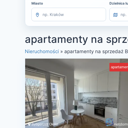
Miasto
Dzielnica l
apartamenty na spr
Nieruchomości
»
apartamenty na sprzedaż 
apartamen
Bydgoszcz Okole