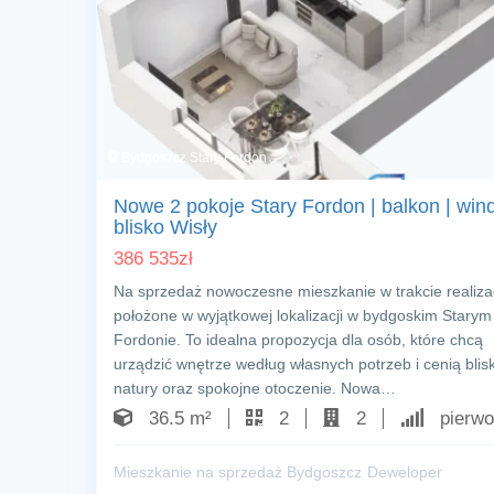
Bydgoszcz Stary Fordon
Nowe 2 pokoje Stary Fordon | balkon | wind
blisko Wisły
386 535
zł
Na sprzedaż nowoczesne mieszkanie w trakcie realizac
położone w wyjątkowej lokalizacji w bydgoskim Starym
Fordonie. To idealna propozycja dla osób, które chcą
urządzić wnętrze według własnych potrzeb i cenią blis
natury oraz spokojne otoczenie. Nowa…
36.5 m²
2
2
pierwo
Mieszkanie na sprzedaż Bydgoszcz
Deweloper