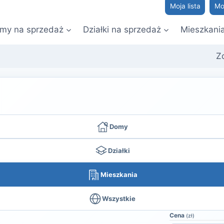
Moja lista
Mo
my na sprzedaż
Działki na sprzedaż
Mieszkani
Z
Domy
Działki
Mieszkania
Wszystkie
Cena
(zł)