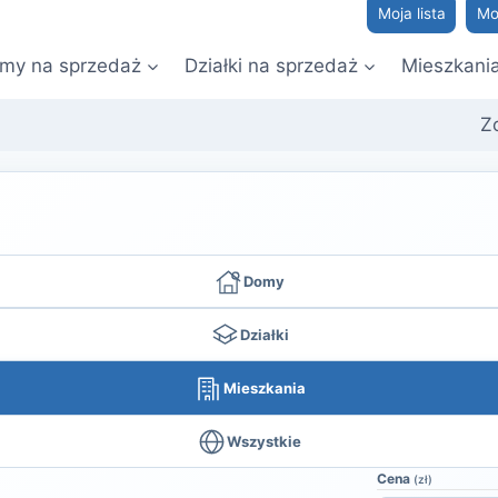
Moja lista
Mo
my na sprzedaż
Działki na sprzedaż
Mieszkani
Z
Domy
Działki
Mieszkania
Wszystkie
Cena
(zł)