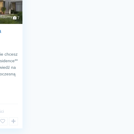
7
a
ie chcesz
sidence**
owiedź na
woczesną
ci