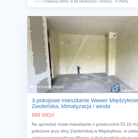
Dopasuj oferty w tej lokalizacji i okolicy · 4 oferty
Warszawa Wawer
3-pokojowe mieszkanie Wawer Międzylesie
Zwoleńska, klimatyzacja i winda
699 000
zł
Na sprzedaż nowe mieszkanie o powierzchni 51,10 m
położone przy ulicy Zwoleńskiej w Międzylesiu, w zielo
części warszawskiego Wawra. Lokal znajduje się na w