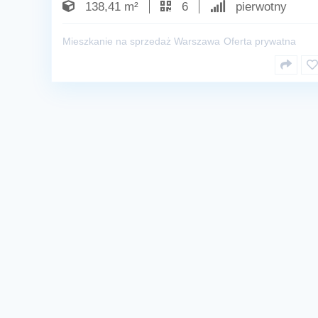
138,41 m²
6
pierwotny
Mieszkanie na sprzedaż Warszawa
Oferta prywatna