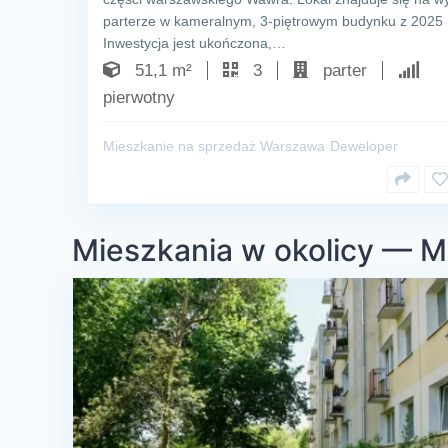
parterze w kameralnym, 3-piętrowym budynku z 2025 
Inwestycja jest ukończona,…
51,1 m²
3
parter
pierwotny
Mieszkanie na sprzedaż Warszawa
Deweloper
Mieszkania w okolicy — M