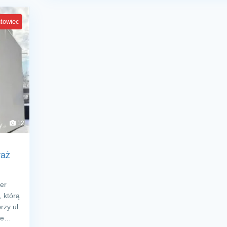
towiec
12
raż
er
, którą
rzy ul.
nie…