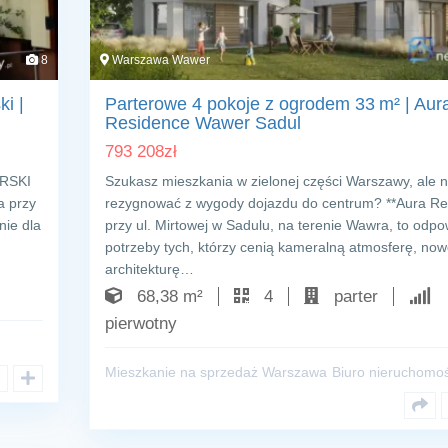
8
Warszawa Wawer
i |
Parterowe 4 pokoje z ogrodem 33 m² | Aur
Residence Wawer Sadul
793 208
zł
RSKI
Szukasz mieszkania w zielonej części Warszawy, ale n
a przy
rezygnować z wygody dojazdu do centrum? **Aura Re
nie dla
przy ul. Mirtowej w Sadulu, na terenie Wawra, to odp
potrzeby tych, którzy cenią kameralną atmosferę, no
architekturę…
68,38 m²
4
parter
pierwotny
Mieszkanie na sprzedaż Warszawa
Biuro nieruchomoś