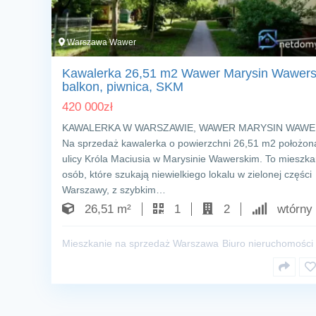
Warszawa Wawer
Kawalerka 26,51 m2 Wawer Marysin Wawersk
balkon, piwnica, SKM
420 000
zł
KAWALERKA W WARSZAWIE, WAWER MARYSIN WAWE
Na sprzedaż kawalerka o powierzchni 26,51 m2 położon
ulicy Króla Maciusia w Marysinie Wawerskim. To mieszka
osób, które szukają niewielkiego lokalu w zielonej części
Warszawy, z szybkim…
26,51 m²
1
2
wtórny
Mieszkanie na sprzedaż Warszawa
Biuro nieruchomości