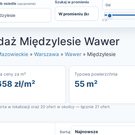
Szukaj w promieniu
ub osiedle
(opcjonalnie)
0 zł
daż Międzylesie Wawer
azowieckie
»
Warszawa
»
Wawer
»
Międzylesie
a ceny za m²
Typowa powierzchnia
658 zł/m²
55 m²
ta w lokalizacji oraz 20 ofert w okolicy — łącznie 21 ofert.
Sortuj