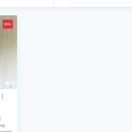
blok
15
 |
2
nej
ysokim