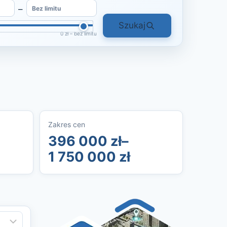
–
Szukaj
0 zł – bez limitu
Zakres cen
396 000 zł–
1 750 000 zł