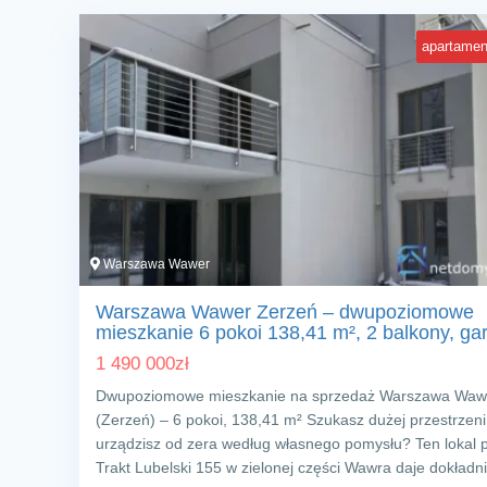
apartamen
Warszawa Wawer
Warszawa Wawer Zerzeń – dwupoziomowe
mieszkanie 6 pokoi 138,41 m², 2 balkony, ga
1 490 000
zł
Dwupoziomowe mieszkanie na sprzedaż Warszawa Waw
(Zerzeń) – 6 pokoi, 138,41 m² Szukasz dużej przestrzeni
urządzisz od zera według własnego pomysłu? Ten lokal p
Trakt Lubelski 155 w zielonej części Wawra daje dokład