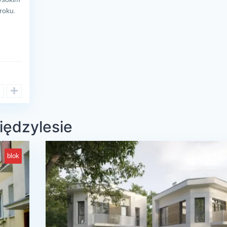
roku.
iędzylesie
blok