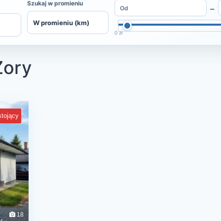
Szukaj w promieniu
–
0 zł
Żory
tojący
18