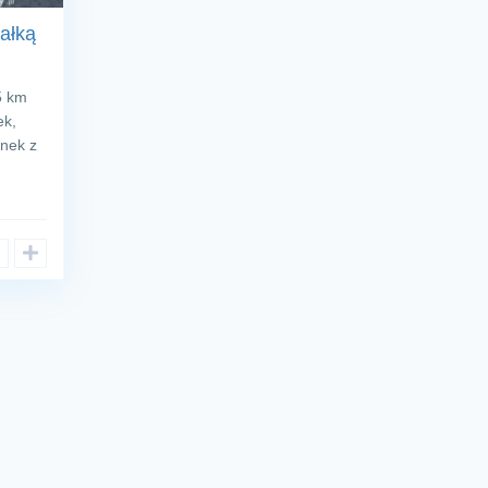
ałką
5 km
ek,
inek z