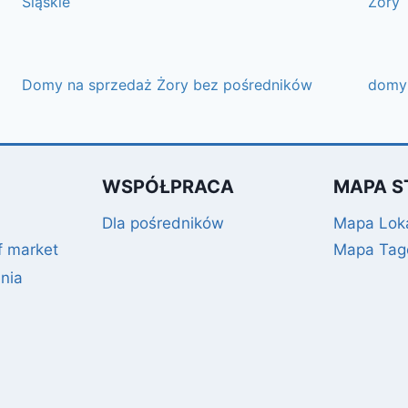
Śląskie
Żory
Domy na sprzedaż Żory bez pośredników
domy 
WSPÓŁPRACA
MAPA S
Dla pośredników
Mapa Loka
f market
Mapa Ta
nia