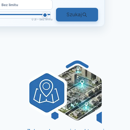
Szukaj
0 zł – bez limitu