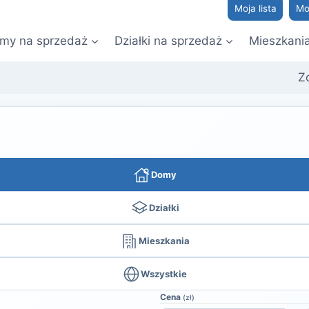
Moja lista
Mo
my na sprzedaż
Działki na sprzedaż
Mieszkani
Z
Domy
Działki
Mieszkania
Wszystkie
Cena
(zł)