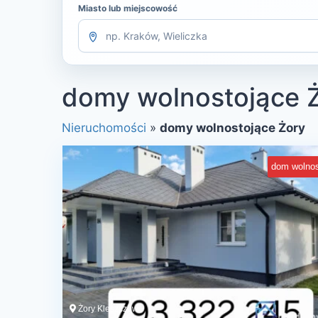
Miasto lub miejscowość
domy wolnostojące 
Nieruchomości
»
domy wolnostojące Żory
dom wolnos
Żory Kleszczów