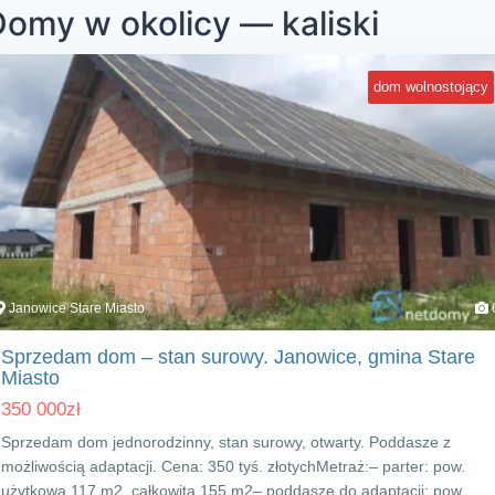
omy w okolicy — kaliski
dom wolnostojący
Janowice Stare Miasto
Sprzedam dom – stan surowy. Janowice, gmina Stare
Miasto
350 000
zł
Sprzedam dom jednorodzinny, stan surowy, otwarty. Poddasze z
możliwością adaptacji. Cena: 350 tyś. złotychMetraż:– parter: pow.
użytkowa 117 m2, całkowita 155 m2– poddasze do adaptacji: pow.