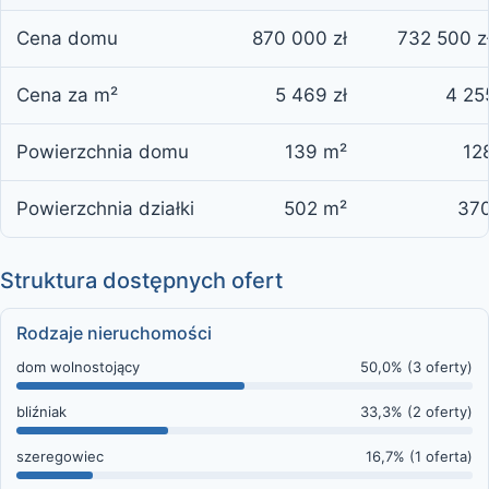
Cena domu
870 000 zł
732 500 z
Cena za m²
5 469 zł
4 25
Powierzchnia domu
139 m²
12
Powierzchnia działki
502 m²
37
Struktura dostępnych ofert
Rodzaje nieruchomości
dom wolnostojący
50,0% (3 oferty)
bliźniak
33,3% (2 oferty)
szeregowiec
16,7% (1 oferta)