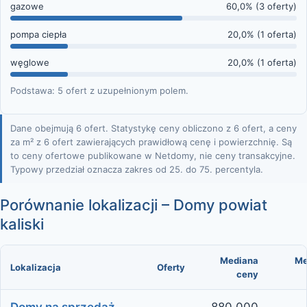
gazowe
60,0% (3 oferty)
pompa ciepła
20,0% (1 oferta)
węglowe
20,0% (1 oferta)
Podstawa: 5 ofert z uzupełnionym polem.
Dane obejmują 6 ofert. Statystykę ceny obliczono z 6 ofert, a ceny
za m² z 6 ofert zawierających prawidłową cenę i powierzchnię. Są
to ceny ofertowe publikowane w Netdomy, nie ceny transakcyjne.
Typowy przedział oznacza zakres od 25. do 75. percentyla.
Porównanie lokalizacji – Domy powiat
kaliski
Mediana
Me
Lokalizacja
Oferty
ceny