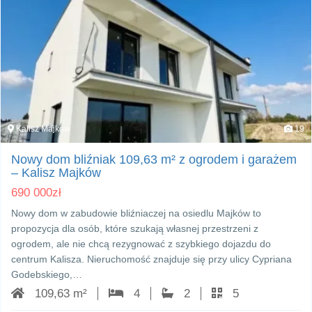
Kalisz Majków
19
Nowy dom bliźniak 109,63 m² z ogrodem i garażem
– Kalisz Majków
690 000
zł
Nowy dom w zabudowie bliźniaczej na osiedlu Majków to
propozycja dla osób, które szukają własnej przestrzeni z
ogrodem, ale nie chcą rezygnować z szybkiego dojazdu do
centrum Kalisza. Nieruchomość znajduje się przy ulicy Cypriana
Godebskiego,…
109,63 m²
4
2
5