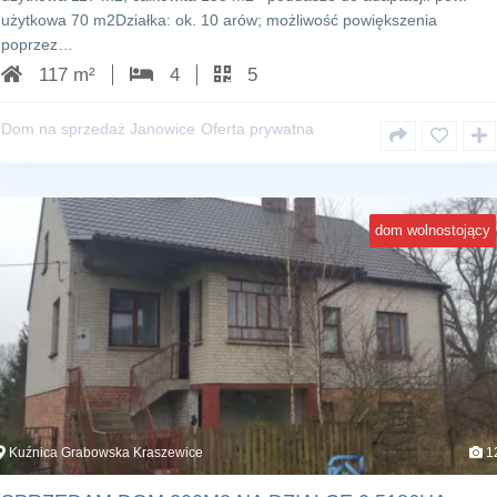
użytkowa 70 m2Działka: ok. 10 arów; możliwość powiększenia
poprzez…
117 m²
4
5
Dom na sprzedaż Janowice
Oferta prywatna
dom wolnostojący
Kuźnica Grabowska Kraszewice
1