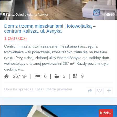
Kalisz Osiedle Adama Asnyka
20
Dom z trzema mieszkaniami i fotowoltaiką –
centrum Kalisza, ul. Asnyka
1 090 000
zł
Centrum miasta, trzy niezależne mieszkania i oszczędna
fotowoltaika – to połączenie, które rzadko trafia się na kaliskim
rynku. Przy cichej, zielonej ulicy Adama Asnyka stoi solidny dom
wolnostojący o łącznej powierzchni 267 m². Każdy poziom kryje
osobny, w…
267 m²
6
3
9
Dom na sprzedaż Kalisz
Oferta prywatna
bliźniak