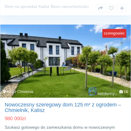
Dom na sprzedaż Kalisz
Biuro nieruchomości
szeregowiec
Kalisz Chmielnik
19
Nowoczesny szeregowy dom 125 m² z ogrodem –
Chmielnik, Kalisz
980 000
zł
Szukasz gotowego do zamieszkania domu w nowoczesnym