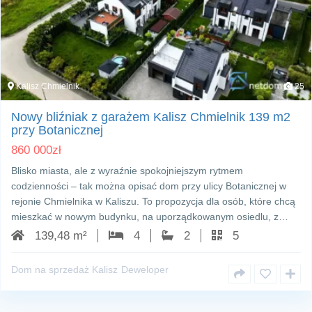
Kalisz Chmielnik
25
Nowy bliźniak z garażem Kalisz Chmielnik 139 m2
przy Botanicznej
860 000
zł
Blisko miasta, ale z wyraźnie spokojniejszym rytmem
codzienności – tak można opisać dom przy ulicy Botanicznej w
rejonie Chmielnika w Kaliszu. To propozycja dla osób, które chcą
mieszkać w nowym budynku, na uporządkowanym osiedlu, z…
139,48 m²
4
2
5
Dom na sprzedaż Kalisz
Deweloper