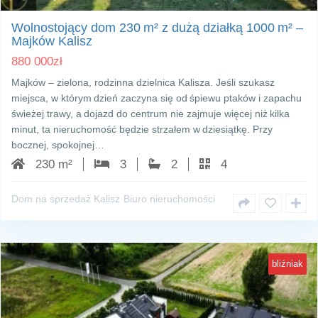
Wolnostojący dom 230 m² z dużą działką 1000 m² –
Majków Kalisz
880 000
zł
Majków – zielona, rodzinna dzielnica Kalisza. Jeśli szukasz
miejsca, w którym dzień zaczyna się od śpiewu ptaków i zapachu
świeżej trawy, a dojazd do centrum nie zajmuje więcej niż kilka
minut, ta nieruchomość będzie strzałem w dziesiątkę. Przy
bocznej, spokojnej…
230 m²
3
2
4
Dom na sprzedaż Kalisz
Biuro nieruchomości
bliźniak