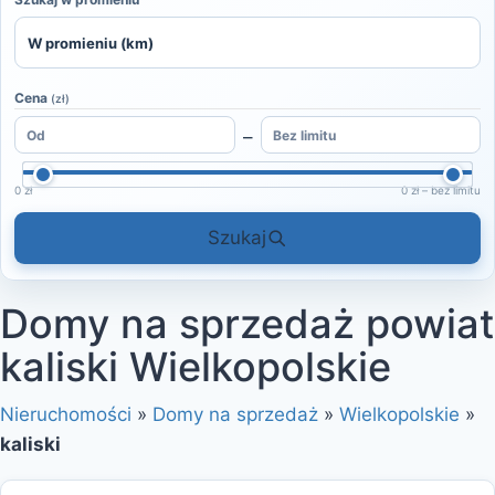
Cena
(zł)
–
0 zł
0 zł – bez limitu
Szukaj
Domy na sprzedaż powiat
kaliski Wielkopolskie
Nieruchomości
»
Domy na sprzedaż
»
Wielkopolskie
»
kaliski