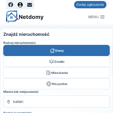
Dodaj ogłoszenie
Netdomy
MENU
Znajdź nieruchomość
Rodzaj nieruchomości
Domy
Działki
Mieszkania
Wszystkie
Miasto lub miejscowość
Szukaj w promieniu