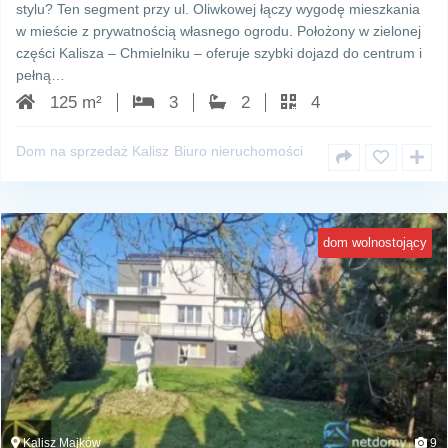
stylu? Ten segment przy ul. Oliwkowej łączy wygodę mieszkania
w mieście z prywatnością własnego ogrodu. Położony w zielonej
części Kalisza – Chmielniku – oferuje szybki dojazd do centrum i
pełną…
125 m²
3
2
4
Dom na sprzedaż Kalisz
Biuro nieruchomości
dom wolnostojący
Kalisz Majków
9