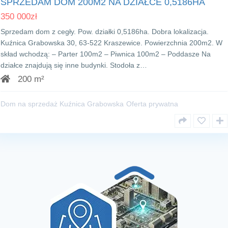
SPRZEDAM DOM 200M2 NA DZIAŁCE 0,5186HA
350 000
zł
Sprzedam dom z cegły. Pow. działki 0,5186ha. Dobra lokalizacja.
Kuźnica Grabowska 30, 63-522 Kraszewice. Powierzchnia 200m2. W
skład wchodzą: – Parter 100m2 – Piwnica 100m2 – Poddasze Na
działce znajdują się inne budynki. Stodoła z…
200 m²
Dom na sprzedaż Kuźnica Grabowska
Oferta prywatna