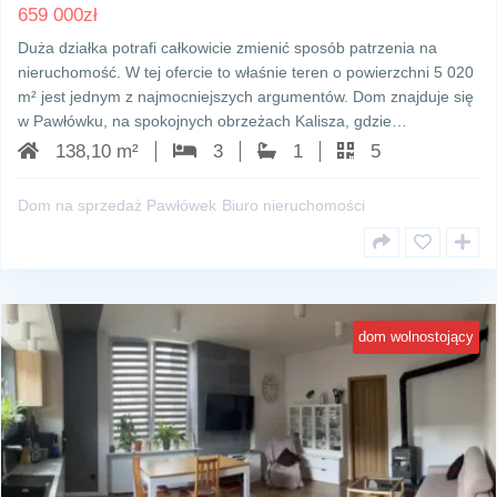
659 000
zł
Duża działka potrafi całkowicie zmienić sposób patrzenia na
nieruchomość. W tej ofercie to właśnie teren o powierzchni 5 020
m² jest jednym z najmocniejszych argumentów. Dom znajduje się
w Pawłówku, na spokojnych obrzeżach Kalisza, gdzie…
138,10 m²
3
1
5
Dom na sprzedaż Pawłówek
Biuro nieruchomości
dom wolnostojący