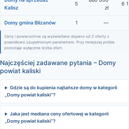
Domy na sprzedaż
880 000
5
6 1
Kalisz
zł
Domy gmina Blizanów
1
—
Ceny i powierzchnie są wyświetlane dopiero od 2 oferty z
prawidłowo uzupełnionym parametrem. Przy mniejszej próbie
pozostaje wyłącznie liczba ofert.
Najczęściej zadawane pytania – Domy
powiat kaliski
Gdzie są do kupienia najtańsze domy w kategorii
„Domy powiat kaliski”?
Jaka jest mediana ceny ofertowej w kategorii
„Domy powiat kaliski”?