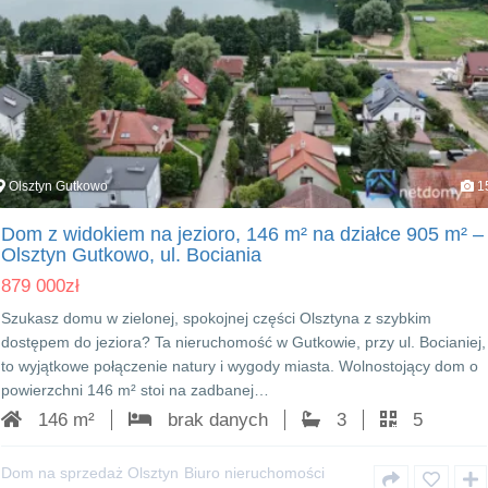
Olsztyn Gutkowo
1
Dom z widokiem na jezioro, 146 m² na działce 905 m² –
Olsztyn Gutkowo, ul. Bociania
879 000
zł
Szukasz domu w zielonej, spokojnej części Olsztyna z szybkim
dostępem do jeziora? Ta nieruchomość w Gutkowie, przy ul. Bocianiej,
to wyjątkowe połączenie natury i wygody miasta. Wolnostojący dom o
powierzchni 146 m² stoi na zadbanej…
146 m²
brak danych
3
5
Dom na sprzedaż Olsztyn
Biuro nieruchomości