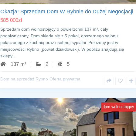
Okazja! Sprzedam Dom W Rybnie do Dużej Negocjacji
585 000
zł
Sprzedam dom wolnostojący o powierzchni 137 m², cały
podpiwniczony. Dom składa się z 5 pokoi, obszernego salonu
połączonego z kuchnią oraz osobnej sypialni. Położony jest w
miejscowości Rybno (powiat działdowski). W pobliżu znajdują się
sklepy…
137 m²
2
5
Dom na sprzedaż Rybno
Oferta prywatna
dom wolnostojący