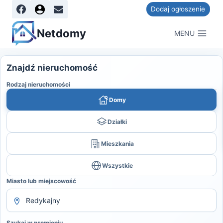
Dodaj ogłoszenie
Netdomy
MENU
Znajdź nieruchomość
Rodzaj nieruchomości
Domy
Działki
Mieszkania
Wszystkie
Miasto lub miejscowość
Szukaj w promieniu