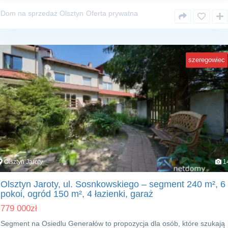
Dom na sprzedaż Olsztyn
Oferta prywatna
szeregowiec
Olsztyn Jaroty
1
Olsztyn Jaroty, ul. Sosnkowskiego – segment 240 m², 6
pokoi, ogród 150 m², 4 łazienki, garaż
779 000
zł
Segment na Osiedlu Generałów to propozycja dla osób, które szukają