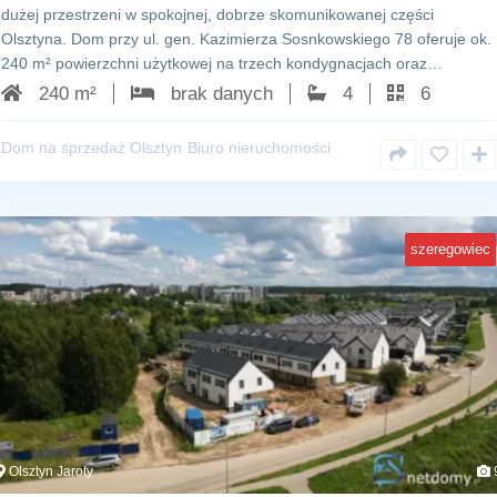
dużej przestrzeni w spokojnej, dobrze skomunikowanej części
Olsztyna. Dom przy ul. gen. Kazimierza Sosnkowskiego 78 oferuje ok.
240 m² powierzchni użytkowej na trzech kondygnacjach oraz…
240 m²
brak danych
4
6
Dom na sprzedaż Olsztyn
Biuro nieruchomości
szeregowiec
Olsztyn Jaroty