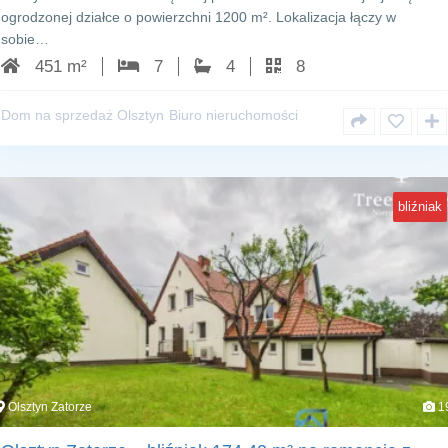
ogrodzonej działce o powierzchni 1200 m². Lokalizacja łączy w
sobie…
451 m²
7
4
8
Dom na sprzedaż Olsztyn
Biuro nieruchomości
bliźniak
Olsztyn Zatorze
1