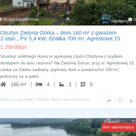
Olsztyn Zielona Górka
1
Olsztyn Zielona Górka – dom 160 m² z garażem
2‑stan., PV 5,4 kW, działka 700 m², Agrestowa 15
1 250 000
zł
Szukasz solidnego domu w spokojnej części Olsztyna z szybkim
dostępem do lasu i jeziora? Na Zielonej Górce, przy ul. Agrestowej 15,
czeka na Ciebie zadbany, piętrowy dom o powierzchni 160 m²,
położony na w pełni…
160 m²
4
2
5
Dom na sprzedaż Olsztyn
Biuro nieruchomości
dom wolnostojący