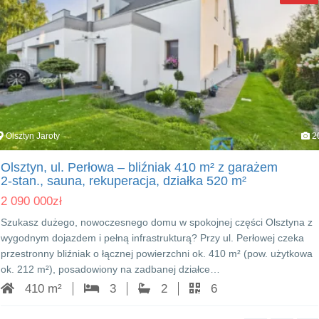
Olsztyn Jaroty
2
Olsztyn, ul. Perłowa – bliźniak 410 m² z garażem
2‑stan., sauna, rekuperacja, działka 520 m²
2 090 000
zł
Szukasz dużego, nowoczesnego domu w spokojnej części Olsztyna z
wygodnym dojazdem i pełną infrastrukturą? Przy ul. Perłowej czeka
przestronny bliźniak o łącznej powierzchni ok. 410 m² (pow. użytkowa
ok. 212 m²), posadowiony na zadbanej działce…
410 m²
3
2
6