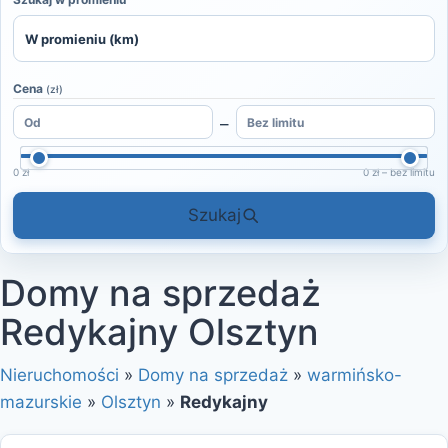
Cena
(zł)
–
0 zł
0 zł – bez limitu
Szukaj
Domy na sprzedaż
Redykajny Olsztyn
Nieruchomości
»
Domy na sprzedaż
»
warmińsko-
mazurskie
»
Olsztyn
»
Redykajny