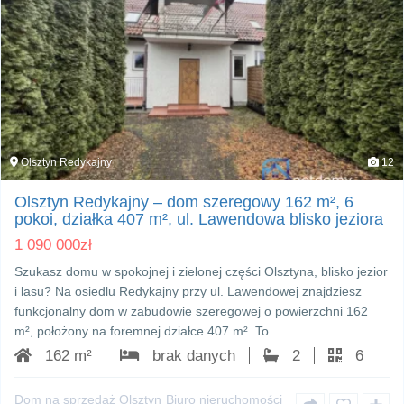
Olsztyn Redykajny
12
Olsztyn Redykajny – dom szeregowy 162 m², 6
pokoi, działka 407 m², ul. Lawendowa blisko jeziora
1 090 000
zł
Szukasz domu w spokojnej i zielonej części Olsztyna, blisko jezior
i lasu? Na osiedlu Redykajny przy ul. Lawendowej znajdziesz
funkcjonalny dom w zabudowie szeregowej o powierzchni 162
m², położony na foremnej działce 407 m². To…
162 m²
brak danych
2
6
Dom na sprzedaż Olsztyn
Biuro nieruchomości