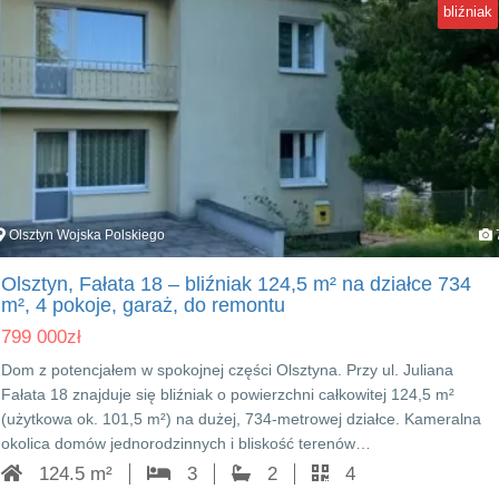
bliźniak
Olsztyn Wojska Polskiego
Olsztyn, Fałata 18 – bliźniak 124,5 m² na działce 734
m², 4 pokoje, garaż, do remontu
799 000
zł
Dom z potencjałem w spokojnej części Olsztyna. Przy ul. Juliana
Fałata 18 znajduje się bliźniak o powierzchni całkowitej 124,5 m²
(użytkowa ok. 101,5 m²) na dużej, 734‑metrowej działce. Kameralna
okolica domów jednorodzinnych i bliskość terenów…
124.5 m²
3
2
4