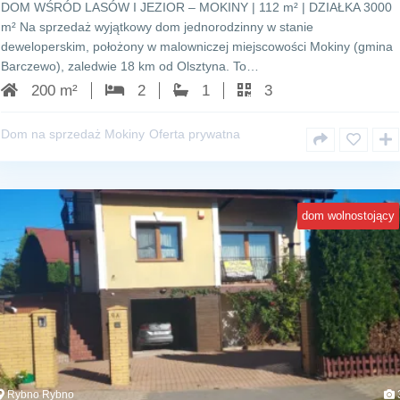
DOM WŚRÓD LASÓW I JEZIOR – MOKINY | 112 m² | DZIAŁKA 3000
m² Na sprzedaż wyjątkowy dom jednorodzinny w stanie
deweloperskim, położony w malowniczej miejscowości Mokiny (gmina
Barczewo), zaledwie 18 km od Olsztyna. To…
200 m²
2
1
3
Dom na sprzedaż Mokiny
Oferta prywatna
dom wolnostojący
Rybno Rybno