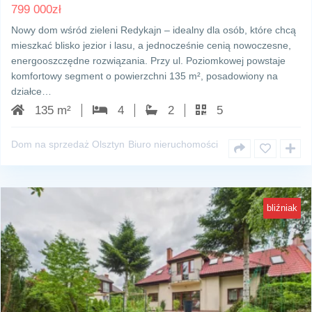
799 000
zł
Nowy dom wśród zieleni Redykajn – idealny dla osób, które chcą
mieszkać blisko jezior i lasu, a jednocześnie cenią nowoczesne,
energooszczędne rozwiązania. Przy ul. Poziomkowej powstaje
komfortowy segment o powierzchni 135 m², posadowiony na
działce…
135 m²
4
2
5
Dom na sprzedaż Olsztyn
Biuro nieruchomości
bliźniak