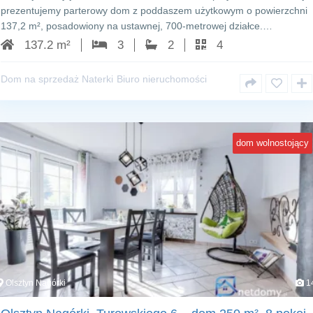
prezentujemy parterowy dom z poddaszem użytkowym o powierzchni
137,2 m², posadowiony na ustawnej, 700‑metrowej działce.…
137.2 m²
3
2
4
Dom na sprzedaż Naterki
Biuro nieruchomości
dom wolnostojący
Olsztyn Nagórki
1