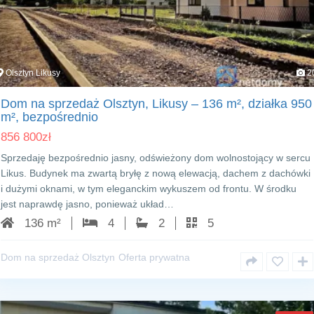
Olsztyn Likusy
2
Dom na sprzedaż Olsztyn, Likusy – 136 m², działka 950
m², bezpośrednio
856 800
zł
Sprzedaję bezpośrednio jasny, odświeżony dom wolnostojący w sercu
Likus. Budynek ma zwartą bryłę z nową elewacją, dachem z dachówki
i dużymi oknami, w tym eleganckim wykuszem od frontu. W środku
jest naprawdę jasno, ponieważ układ…
136 m²
4
2
5
Dom na sprzedaż Olsztyn
Oferta prywatna