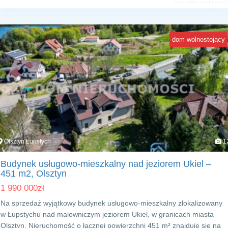
dom wolnostojący
Olsztyn Łupstych
1
Budynek usługowo-mieszkalny nad jeziorem Ukiel –
451 m2, Olsztyn
1 990 000
zł
Na sprzedaż wyjątkowy budynek usługowo-mieszkalny zlokalizowany
w Łupstychu nad malowniczym jeziorem Ukiel, w granicach miasta
Olsztyn. Nieruchomość o łącznej powierzchni 451 m² znajduje się na