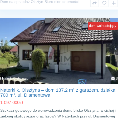
Dom na sprzedaż Olsztyn
Biuro nieruchomości
dom wolnostojący
Naterki Gietrzwałd
1
Naterki k. Olsztyna – dom 137,2 m² z garażem, działka
700 m², ul. Diamentowa
1 097 000
zł
Szukasz gotowego do wprowadzenia domu blisko Olsztyna, w cichej i
zielonej okolicy jezior oraz lasów? W Naterkach przy ul. Diamentowej