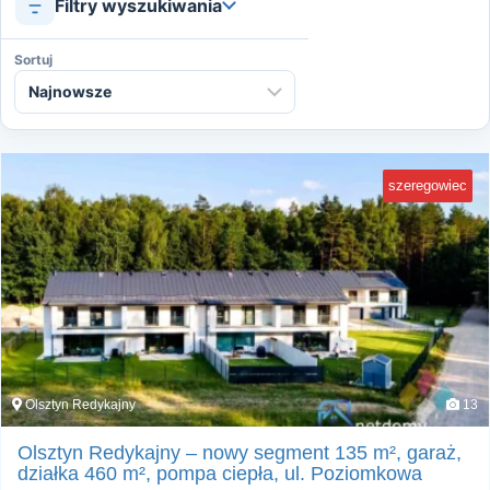
Filtry wyszukiwania
Sortuj
szeregowiec
Olsztyn Redykajny
13
Olsztyn Redykajny – nowy segment 135 m², garaż,
działka 460 m², pompa ciepła, ul. Poziomkowa