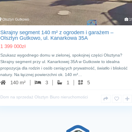
Olsztyn Gutkowo
1
Skrajny segment 140 m² z ogrodem i garażem –
Olsztyn Gutkowo, ul. Kanarkowa 35A
1 399 000
zł
Szukasz wygodnego domu w zielonej, spokojnej części Olsztyna?
Skrajny segment przy ul. Kanarkowej 35A w Gutkowie to idealna
propozycja dla rodzin i osób ceniących prywatność, światło i bliskość
natury. Na łącznej powierzchni ok. 140 m²…
140 m²
3
1
5
Dom na sprzedaż Olsztyn
Biuro nieruchomości