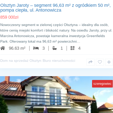
Olsztyn Jaroty – segment 96,63 m² z ogródkiem 50 m²,
pompa ciepła, ul. Antonowicza
859 000
zł
Nowoczesny segment w zielonej części Olsztyna – idealny dla osób,
które cenią miejski komfort i bliskość natury. Na osiedlu Jaroty, przy ul.
Marcina Antonowicza, powstaje kameralna inwestycja Greenfields
Park. Oferowany lokal ma 96,63 m² powierzchni…
96.63 m²
3
1
4
Dom na sprzedaż Olsztyn
Biuro nieruchomości
szeregowiec