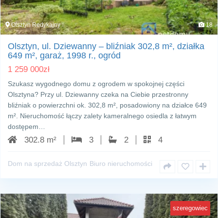
Olsztyn Redykajny
18
Olsztyn, ul. Dziewanny – bliźniak 302,8 m², działka
649 m², garaż, 1998 r., ogród
1 259 000
zł
Szukasz wygodnego domu z ogrodem w spokojnej części
Olsztyna? Przy ul. Dziewanny czeka na Ciebie przestronny
bliźniak o powierzchni ok. 302,8 m², posadowiony na działce 649
m². Nieruchomość łączy zalety kameralnego osiedla z łatwym
dostępem…
302.8 m²
3
2
4
Dom na sprzedaż Olsztyn
Biuro nieruchomości
szeregowiec