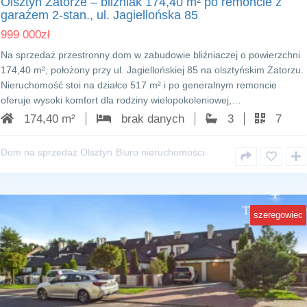
Olsztyn Zatorze – bliźniak 174,40 m² po remoncie z
garażem 2-stan., ul. Jagiellońska 85
999 000
zł
Na sprzedaż przestronny dom w zabudowie bliźniaczej o powierzchni
174,40 m², położony przy ul. Jagiellońskiej 85 na olsztyńskim Zatorzu.
Nieruchomość stoi na działce 517 m² i po generalnym remoncie
oferuje wysoki komfort dla rodziny wielopokoleniowej,…
174,40 m²
brak danych
3
7
Dom na sprzedaż Olsztyn
Biuro nieruchomości
szeregowiec