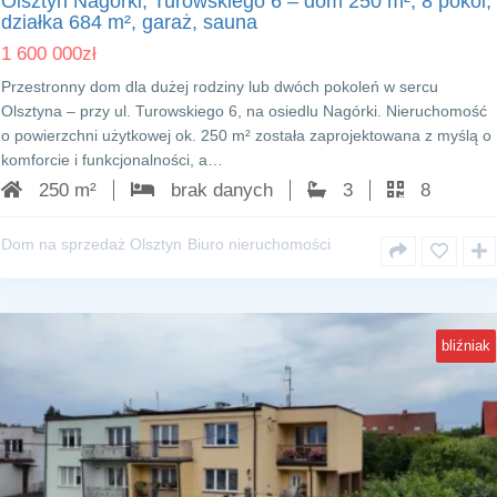
Olsztyn Nagórki, Turowskiego 6 – dom 250 m², 8 pokoi,
działka 684 m², garaż, sauna
1 600 000
zł
Przestronny dom dla dużej rodziny lub dwóch pokoleń w sercu
Olsztyna – przy ul. Turowskiego 6, na osiedlu Nagórki. Nieruchomość
o powierzchni użytkowej ok. 250 m² została zaprojektowana z myślą o
komforcie i funkcjonalności, a…
250 m²
brak danych
3
8
Dom na sprzedaż Olsztyn
Biuro nieruchomości
bliźniak