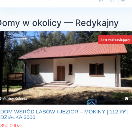
Domy w okolicy — Redykajny
dom wolnostojący
Mokiny Kolonia
1
DOM WŚRÓD LASÓW I JEZIOR – MOKINY | 112 m² |
DZIAŁKA 3000
850 000
zł