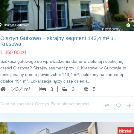
Olsztyn Gutkowo
1
Olsztyn Gutkowo – skrajny segment 143,4 m² ul.
Kresowa
1 350 000
zł
Szukasz gotowego do wprowadzenia domu w zielonej i spokojnej
części Olsztyna? Skrajny segment przy ul. Kresowej w Gutkowie to
funkcjonalny dom o powierzchni 143,4 m², położony na zadbanej
działce 494 m². Lokalizacja łączy ciszę osiedla…
143.4 m²
3
2
5
Dom na sprzedaż Olsztyn
Biuro nieruchomości
bliźniak