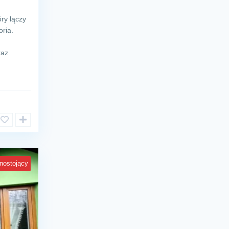
óry łączy
oria.
raz
nostojący