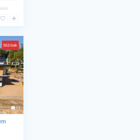
ości
bliźniak
11
żym