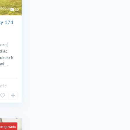
16
cy 174
czej
szkać
 około 5
chni…
ości
eregowiec