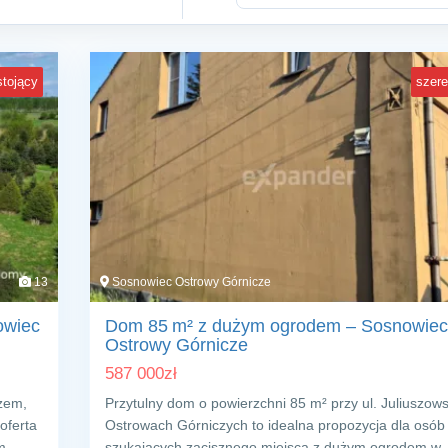
tojący
szer
13
Sosnowiec Ostrowy Górnicze
owiec
Dom 85 m² z dużym ogrodem – Sosnowiec
Ostrowy Górnicze
587 000
zł
zem,
Przytulny dom o powierzchni 85 m² przy ul. Juliuszows
oferta
Ostrowach Górniczych to idealna propozycja dla osób
m
szukających zacisznego miejsca z dużym ogrodem w