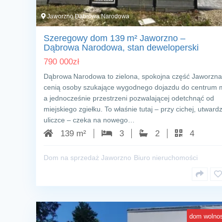
Jaworzno Dąbrowa Narodowa
Szeregowy dom 139 m² Jaworzno –
Dąbrowa Narodowa, stan deweloperski
790 000
zł
Dąbrowa Narodowa to zielona, spokojna część Jaworzna,
cenią osoby szukające wygodnego dojazdu do centrum m
a jednocześnie przestrzeni pozwalającej odetchnąć od
miejskiego zgiełku. To właśnie tutaj – przy cichej, utward
uliczce – czeka na nowego…
139 m²
3
2
4
Dom na sprzedaż Jaworzno
Biuro nieruchomości
dom wolnos