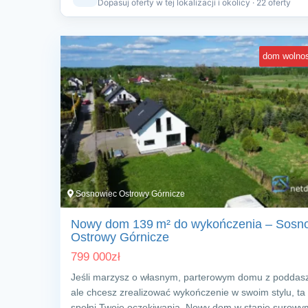
Dopasuj oferty w tej lokalizacji i okolicy · 22 oferty
dom wolnos
Sosnowiec Ostrowy Górnicze
Nowy dom 139 m² do wykończenia – Sosn
Ostrowy Górnicze
799 000
zł
Jeśli marzysz o własnym, parterowym domu z poddas
ale chcesz zrealizować wykończenie w swoim stylu, ta 
spełni Twoje oczekiwania. Nowy dom w stanie surowy