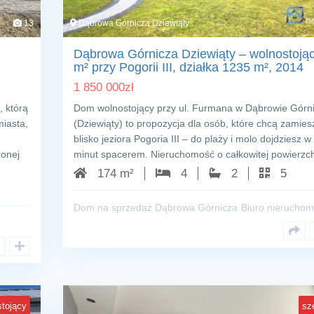
13
Dąbrowa Górnicza Dziewiąty
Dąbrowa Górnicza Dziewiąty – wolnostoją
m² przy Pogorii III, działka 1235 m², 2014
1 850 000
zł
 którą
Dom wolnostojący przy ul. Furmana w Dąbrowie Górni
iasta,
(Dziewiąty) to propozycja dla osób, które chcą zamie
blisko jeziora Pogoria III – do plaży i molo dojdziesz w
zonej
minut spacerem. Nieruchomość o całkowitej powierz
174 m²
4
2
5
Dom na sprzedaż Dąbrowa Górnicza
Biuro nieruchom
tojący
sz