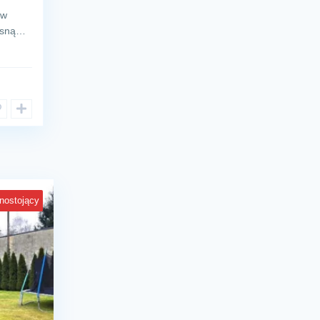
 w
łasną…
nostojący