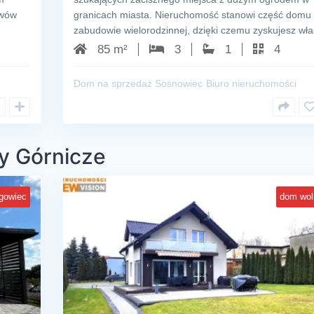
owów
granicach miasta. Nieruchomość stanowi część domu
zabudowie wielorodzinnej, dzięki czemu zyskujesz w
85 m²
3
1
4
Dom na sprzedaż Sosnowiec
Biuro nieruchomości
y Górnicze
gowiec
dom wol