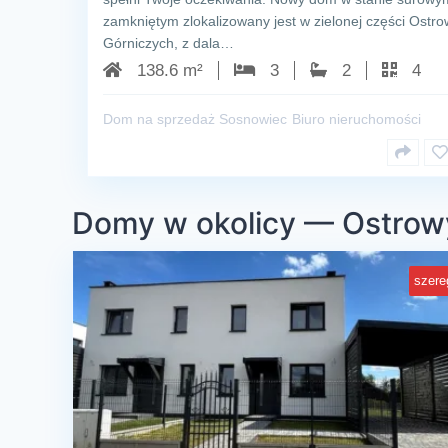
zamkniętym zlokalizowany jest w zielonej części Ostr
Górniczych, z dala…
138.6 m²
3
2
4
Dom na sprzedaż Sosnowiec
Biuro nieruchomości
Domy w okolicy — Ostrow
szere