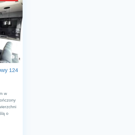
12
owy 124
om w
kończony
ierzchni
ślą o