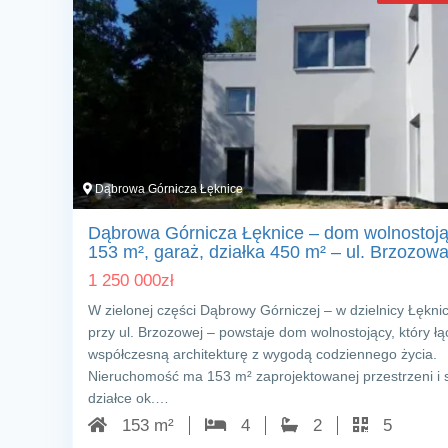
Dąbrowa Górnicza Łęknice
Dąbrowa Górnicza Łęknice – dom wolnostoj
153 m², garaż, działka 450 m² – ul. Brzozow
1 250 000
zł
W zielonej części Dąbrowy Górniczej – w dzielnicy Łękni
przy ul. Brzozowej – powstaje dom wolnostojący, który łą
współczesną architekturę z wygodą codziennego życia.
Nieruchomość ma 153 m² zaprojektowanej przestrzeni i s
działce ok.…
153 m²
4
2
5