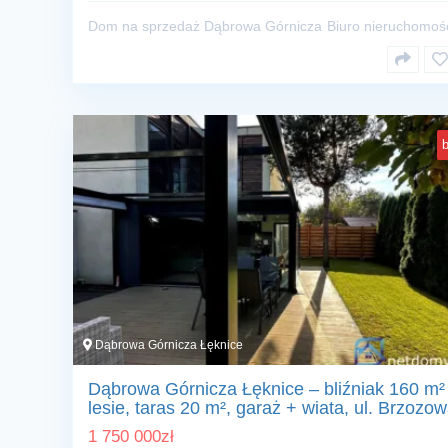
Dom na sprzedaż Dąbrowa Górnicza
Biuro nieruchomoś
b
Dąbrowa Górnicza Łęknice
Dąbrowa Górnicza Łęknice – bliźniak 160 m²
lesie, taras 20 m², garaż + wiata, ul. Brzozo
1 750 000
zł