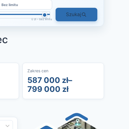
Szukaj
0 zł – bez limitu
ec
Zakres cen
587 000 zł–
799 000 zł