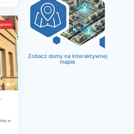
egowiec
Zobacz domy na interaktywnej
mapie
16
,
kiej w