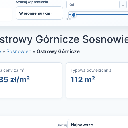
Szukaj w promieniu
–
0 zł
strowy Górnicze Sosnowi
e
»
Sosnowiec
»
Ostrowy Górnicze
a ceny za m²
Typowa powierzchnia
35 zł/m²
112 m²
Sortuj