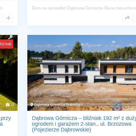
ci
Dom na sprzedaż Dąbrowa Górnicza
Biuro nieruchom
liźniak
10
Dąbrowa Górnicza Gołonóg
 przy
Dąbrowa Górnicza – bliźniak 192 m² z du
wa
ogrodem i garażem 2-stan., ul. Brzozowa
(Pojezierze Dąbrowskie)