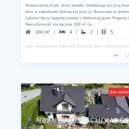
Nowoczesna bryła, dużo światła i lokalizacja tuż przy lesi
dom w zabudowie bliźniaczej przy ul. Brzozowej w dzieln
Łęknice łączy wygodę miasta z bliskością jezior Pogoria I–
Nieruchomość ma łącznie 160 m² (w…
160 m²
4
2
5
Dom na sprzedaż Dąbrowa Górnicza
Biuro nieruchomoś
dom wolnos