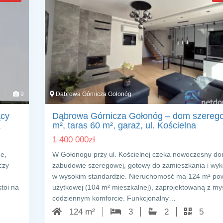
9
Dąbrowa Górnicza Gołonóg
ący
Dąbrowa Górnicza Gołonóg – dom szereg
a
m², taras 60 m², garaż, ul. Kościelna
1 400 000
zł
ce,
W Gołonogu przy ul. Kościelnej czeka nowoczesny d
czy
zabudowie szeregowej, gotowy do zamieszkania i wy
w wysokim standardzie. Nieruchomość ma 124 m² pow
toi na
użytkowej (104 m² mieszkalnej), zaprojektowaną z my
codziennym komforcie. Funkcjonalny…
124 m²
3
2
5