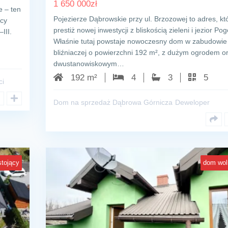
1 650 000
zł
e – ten
Pojezierze Dąbrowskie przy ul. Brzozowej to adres, kt
icy
prestiż nowej inwestycji z bliskością zieleni i jezior Pog
III.
Właśnie tutaj powstaje nowoczesny dom w zabudowie
bliźniaczej o powierzchni 192 m², z dużym ogrodem o
dwustanowiskowym…
192 m²
4
3
5
ci
Dom na sprzedaż Dąbrowa Górnicza
Deweloper
tojący
dom wol