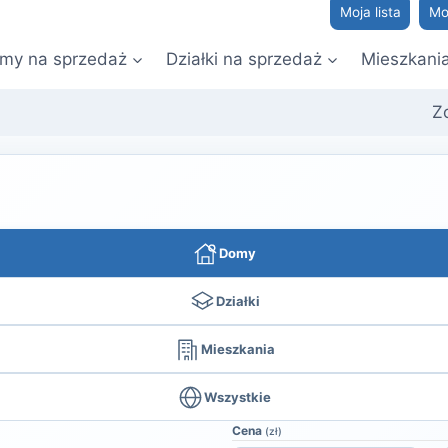
Moja lista
Mo
my na sprzedaż
Działki na sprzedaż
Mieszkani
Z
Domy
Działki
Mieszkania
Wszystkie
Cena
(zł)