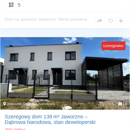
5
Dom na sprzedaż Jaworzno
Oferta prywatna
szeregowiec
Jaworzno Dąbrowa Narodowa
13
Szeregowy dom 139 m² Jaworzno –
Dąbrowa Narodowa, stan deweloperski