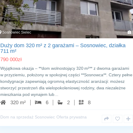
Sosnowiec Sielec
Duży dom 320 m² z 2 garażami – Sosnowiec, działka
711 m²
790 000
zł
Wyjątkowa okazja – **dom wolnostojący 320 m²** z dwoma garażami
w przyziemiu, położony w spokojnej części **Sosnowca**. Cztery pełne
kondygnacje zapewniają ogromną elastyczność aranżacji: możesz
stworzyć przestrzeń dla wielopokoleniowej rodziny, dwa niezależne
mieszkania pod wynajem lub…
320 m²
6
2
8
Dom na sprzedaż Sosnowiec
Oferta prywatna