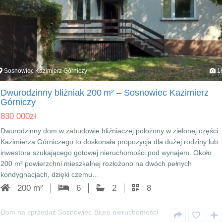
Sosnowiec Kazimierz Górniczy
1
Dwurodzinny bliźniak 200 m² – Sosnowiec Kazimierz
Górniczy
830 000
zł
Dwurodzinny dom w zabudowie bliźniaczej położony w zielonej części
Kazimierza Górniczego to doskonała propozycja dla dużej rodziny lub
inwestora szukającego gotowej nieruchomości pod wynajem. Około
200 m² powierzchni mieszkalnej rozłożono na dwóch pełnych
kondygnacjach, dzięki czemu…
200 m²
6
2
8
Dom na sprzedaż Sosnowiec
Biuro nieruchomości