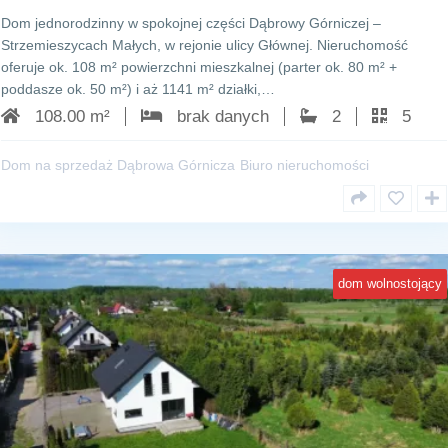
Dom jednorodzinny w spokojnej części Dąbrowy Górniczej –
Strzemieszycach Małych, w rejonie ulicy Głównej. Nieruchomość
oferuje ok. 108 m² powierzchni mieszkalnej (parter ok. 80 m² +
poddasze ok. 50 m²) i aż 1141 m² działki,…
108.00 m²
brak danych
2
5
Dom na sprzedaż Dąbrowa Górnicza
Biuro nieruchomości
dom wolnostojący