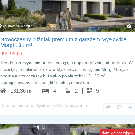
Mysłowice Morgi
1
Nowoczesny bliźniak premium z garażem Mysłowice
Morgi 131 m²
999 999
zł
Ten dom zaczyna się od technologii, a dopiero później od metrażu. W
inwestycji Sienkiewicza 2.0 w Mysłowicach, w rejonie Morgi / Larysz,
powstaje nowoczesny bliźniak o powierzchni 131,36 m²,
zaprojektowany dla osób, które chcą mieszkać…
131.36 m²
4
2
5
Dom na sprzedaż Mysłowice
Oferta prywatna
dom wolnostojący