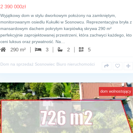
2 390 000
zł
Wyjątkowy dom w stylu dworkowym położony na zamkniętym,
monitorowanym osiedlu Kukułki w Sosnowcu. Reprezentacyjna bryła z
mansardowym dachem pokrytym karpiówką skrywa 290 m²
perfekcyjnie zaprojektowanej przestrzeni, która zachwyci każdego, kto
ceni luksus oraz prywatność. Na…
290 m²
3
2
5
Dom na sprzedaż Sosnowiec
Biuro nieruchomości
dom wolnostojący