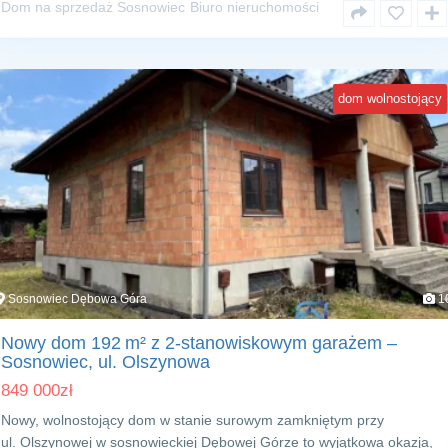
Dom na sprzedaż Sosnowiec
Biuro nieruchomości
dom wolnostojący
Sosnowiec Dębowa Góra
1
Nowy dom 192 m² z 2‑stanowiskowym garażem –
Sosnowiec, ul. Olszynowa
849 000
zł
Nowy, wolnostojący dom w stanie surowym zamkniętym przy
ul. Olszynowej w sosnowieckiej Dębowej Górze to wyjątkowa okazja,