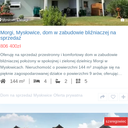
Mysłowice Morgi
1
Morgi, Mysłowice, dom w zabudowie bliźniaczej na
sprzedaż
806 400
zł
Oferuję na sprzedaż przestronny i komfortowy dom w zabudowie
bliźniaczej położony w spokojnej i zielonej dzielnicy Morgi w
Mysłowicach. Nieruchomość o powierzchni 144 m² znajduje się na
pięknie zagospodarowanej działce o powierzchni 9 arów, oferując…
144 m²
4
2
5
Dom na sprzedaż Mysłowice
Oferta prywatna
szeregowiec