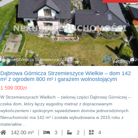
Dąbrowa Górnicza Strzemieszyce Wielkie
2
Dąbrowa Górnicza Strzemieszyce Wielkie – dom 142
m² z ogrodem 800 m² i garażem wolnostojącym
1 599 000
zł
W Strzemieszycach Wielkich – zielonej części Dąbrowy Górniczej –
czeka dom, który łączy wygodny metraż z dopracowanym
wykończeniem i spokojnym sąsiedztwem domów jednorodzinnych.
Nieruchomość ma 142 m² i została wybudowana w 2015 roku z
materiałów…
142.00 m²
3
2
4