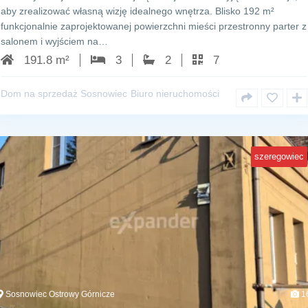
aby zrealizować własną wizję idealnego wnętrza. Blisko 192 m²
funkcjonalnie zaprojektowanej powierzchni mieści przestronny parter z
salonem i wyjściem na…
191.8 m²
3
2
7
Dom na sprzedaż Sosnowiec
Biuro nieruchomości
szeregowiec
Sosnowiec Ostrowy Górnicze
1