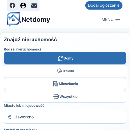
Dodaj ogłoszenie
Netdomy
MENU
Znajdź nieruchomość
Rodzaj nieruchomości
Domy
Działki
Mieszkania
Wszystkie
Miasto lub miejscowość
Szukaj w promieniu