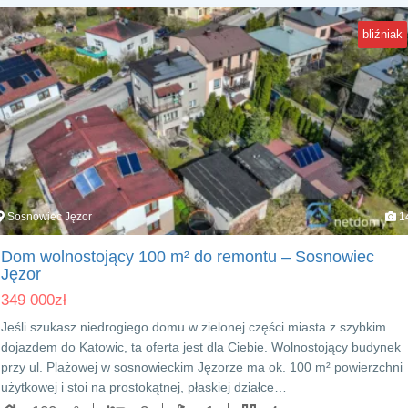
bliźniak
Sosnowiec Jęzor
1
Dom wolnostojący 100 m² do remontu – Sosnowiec
Jęzor
349 000
zł
Jeśli szukasz niedrogiego domu w zielonej części miasta z szybkim
dojazdem do Katowic, ta oferta jest dla Ciebie. Wolnostojący budynek
przy ul. Plażowej w sosnowieckim Jęzorze ma ok. 100 m² powierzchni
użytkowej i stoi na prostokątnej, płaskiej działce…