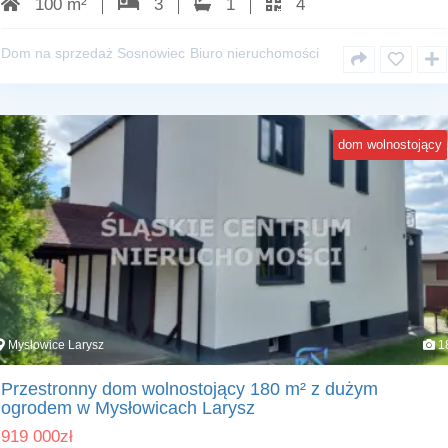
100 m²
3
1
4
Dom na sprzedaż Sosnowiec
Biuro nieruchomości
dom wolnostojący
Mysłowice Larysz
1
Przestronny dom wolnostojący 180 m² z dużym
ogrodem w Mysłowicach Larysz
919 000
zł