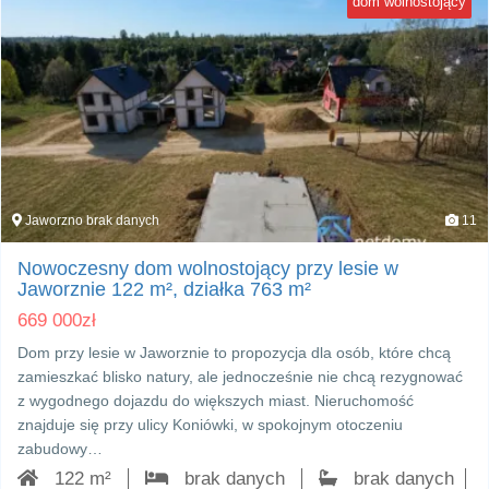
dom wolnostojący
Jaworzno brak danych
11
Nowoczesny dom wolnostojący przy lesie w
Jaworznie 122 m², działka 763 m²
669 000
zł
Dom przy lesie w Jaworznie to propozycja dla osób, które chcą
zamieszkać blisko natury, ale jednocześnie nie chcą rezygnować
z wygodnego dojazdu do większych miast. Nieruchomość
znajduje się przy ulicy Koniówki, w spokojnym otoczeniu
zabudowy…
122 m²
brak danych
brak danych