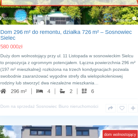
Sosnowiec Sielec
Dom 296 m² do remontu, działka 726 m² – Sosnowiec
Sielec
580 000
zł
Duży dom wolnostojący przy ul. 11 Listopada w sosnowieckim Sielcu
to propozycja z ogromnym potencjałem. Łączna powierzchnia 296 m²
(197 m² mieszkalnej) rozłożona na trzech kondygnacjach pozwala
swobodnie zaaranżować wygodne strefy dla wielopokoleniowej
rodziny lub stworzyć dwa niezależne mieszkania…
296 m²
4
2
6
Dom na sprzedaż Sosnowiec
Biuro nieruchomości
dom wolnostojący