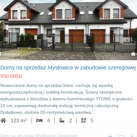
Mysłowice
Domy na sprzedaż Mysłowice w zabudowie szeregowej
550 000
zł
Nowoczesne domy na sprzedaż które, cechuje się wysoką
energooszczędnością i solidną konstrukcją. Ściany zewnętrzne,
wybudowane z bloczków z betonu komórkowego YTONG o grubości
24 cm, zapewniają doskonałą izolację termiczną i akustyczną.
Dodatkowo, otulone 20-centymetrową warstwą…
123 m²
4
2
5
Dom na sprzedaż Mysłowice
Deweloper