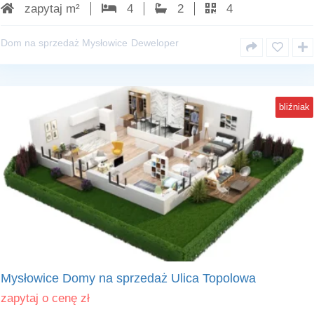
zapytaj m²
4
2
4
Dom na sprzedaż Mysłowice
Deweloper
bliźniak
Mysłowice
Mysłowice Domy na sprzedaż Ulica Topolowa
zapytaj o cenę
zł