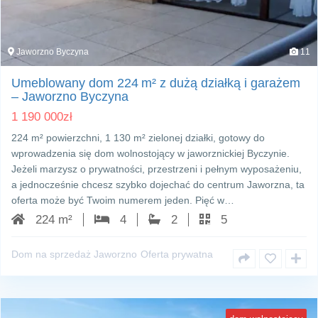
Jaworzno Byczyna
11
Umeblowany dom 224 m² z dużą działką i garażem
– Jaworzno Byczyna
1 190 000
zł
224 m² powierzchni, 1 130 m² zielonej działki, gotowy do
wprowadzenia się dom wolnostojący w jaworznickiej Byczynie.
Jeżeli marzysz o prywatności, przestrzeni i pełnym wyposażeniu,
a jednocześnie chcesz szybko dojechać do centrum Jaworzna, ta
oferta może być Twoim numerem jeden. Pięć w…
224 m²
4
2
5
Dom na sprzedaż Jaworzno
Oferta prywatna