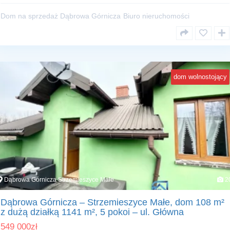
Dom na sprzedaż Dąbrowa Górnicza
Biuro nieruchomości
dom wolnostojący
Dąbrowa Górnicza Strzemieszyce Małe
2
Dąbrowa Górnicza – Strzemieszyce Małe, dom 108 m²
z dużą działką 1141 m², 5 pokoi – ul. Główna
549 000
zł