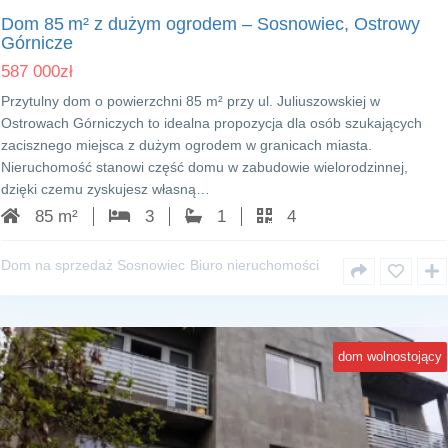
Dom 85 m² z dużym ogrodem – Sosnowiec, Ostrowy
Górnicze
587 000
zł
Przytulny dom o powierzchni 85 m² przy ul. Juliuszowskiej w
Ostrowach Górniczych to idealna propozycja dla osób szukających
zacisznego miejsca z dużym ogrodem w granicach miasta.
Nieruchomość stanowi część domu w zabudowie wielorodzinnej,
dzięki czemu zyskujesz własną…
85 m²
3
1
4
Dom na sprzedaż Sosnowiec
Biuro nieruchomości
dom wolnostojący