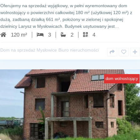
Oferujemy na sprzedaż wyjątkowy, w pełni wyremontowany dom
wolnostojący o powierzchni całkowitej 180 m² (użytkowej 120 m²) z
dużą, zadbaną działką 661 m², położony w zielonej i spokojnej
dzielnicy Larysz w Mysłowicach. Budynek usytuowany jest…
120 m²
3
2
4
Dom na sprzedaż Mysłowice
Biuro nieruchomości
dom wolnostojący