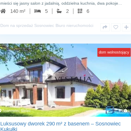
mieści się jasny salon z jadalnią, oddzielna kuchnia, dwa pokoje…
140 m²
5
2
6
Dom na sprzedaż Sosnowiec
Biuro nieruchomości
dom wolnostojący
Sosnowiec Sielec
1
Luksusowy dworek 290 m² z basenem – Sosnowiec
Kukułki