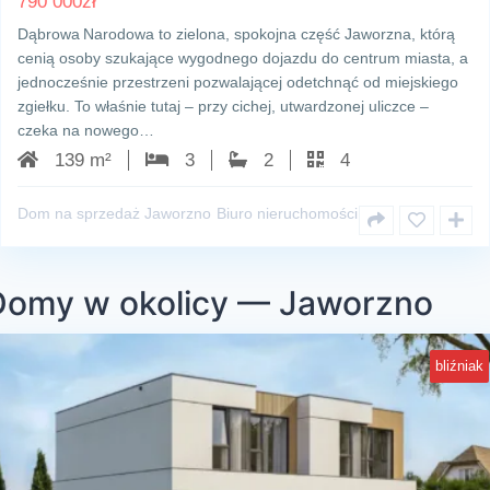
790 000
zł
Dąbrowa Narodowa to zielona, spokojna część Jaworzna, którą
cenią osoby szukające wygodnego dojazdu do centrum miasta, a
jednocześnie przestrzeni pozwalającej odetchnąć od miejskiego
zgiełku. To właśnie tutaj – przy cichej, utwardzonej uliczce –
czeka na nowego…
139 m²
3
2
4
Dom na sprzedaż Jaworzno
Biuro nieruchomości
Domy w okolicy — Jaworzno
bliźniak