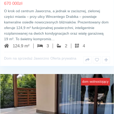
670 000
zł
O krok od centrum Jaworzna, a jednak w zacisznej, zielonej
części miasta – przy ulicy Wincentego Drabika – powstaje
kameralne osiedle nowoczesnych bliźniaków. Prezentowany dom
oferuje 124,9 m² funkcjonalnej powierzchni, inteligentnie
rozplanowanej na dwóch kondygnacjach oraz wiatę garażową
19 m². To świetny kompromis…
124.9 m²
3
2
4
Dom na sprzedaż Jaworzno
Oferta prywatna
dom wolnostojący