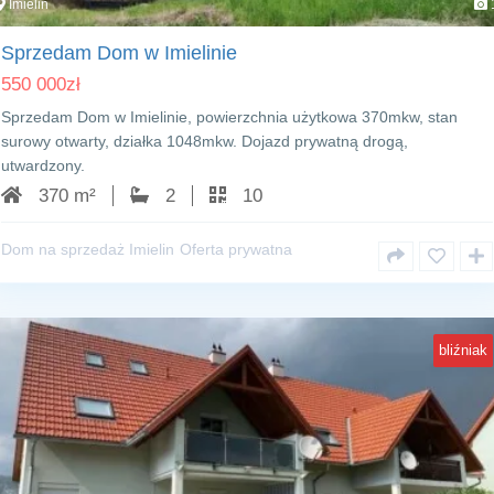
Imielin
Sprzedam Dom w Imielinie
550 000
zł
Sprzedam Dom w Imielinie, powierzchnia użytkowa 370mkw, stan
surowy otwarty, działka 1048mkw. Dojazd prywatną drogą,
utwardzony.
370 m²
2
10
Dom na sprzedaż Imielin
Oferta prywatna
bliźniak