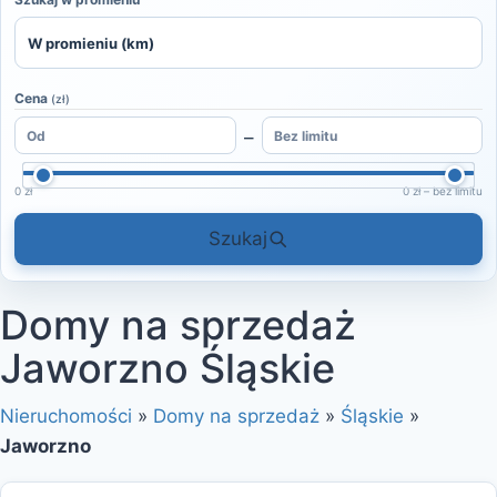
Cena
(zł)
–
0 zł
0 zł – bez limitu
Szukaj
Domy na sprzedaż
Jaworzno Śląskie
Nieruchomości
»
Domy na sprzedaż
»
Śląskie
»
Jaworzno