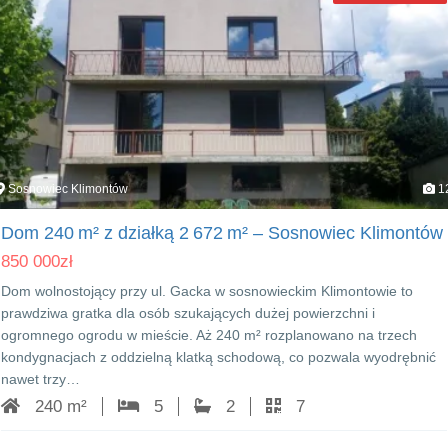
Sosnowiec Klimontów
1
Dom 240 m² z działką 2 672 m² – Sosnowiec Klimontów
850 000
zł
Dom wolnostojący przy ul. Gacka w sosnowieckim Klimontowie to
prawdziwa gratka dla osób szukających dużej powierzchni i
ogromnego ogrodu w mieście. Aż 240 m² rozplanowano na trzech
kondygnacjach z oddzielną klatką schodową, co pozwala wyodrębnić
nawet trzy…
240 m²
5
2
7