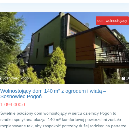
dom wolnostojący
Sosnowiec Pogoń
1
Wolnostojący dom 140 m² z ogrodem i wiatą –
Sosnowiec Pogoń
1 099 000
zł
Świetnie położony dom wolnostojący w sercu dzielnicy Pogoń to
rzadko spotykana okazja. 140 m² komfortowej powierzchni zostało
rozplanowane tak, aby zaspokoić potrzeby dużej rodziny: na parterze