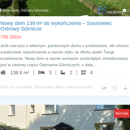
Sosnowiec Ostrowy Górnicze
1
Nowy dom 139 m² do wykończenia – Sosnowiec
Ostrowy Górnicze
799 000
zł
Jeśli marzysz o własnym, parterowym domu z poddaszem, ale chcesz
zrealizować wykończenie w swoim stylu, ta oferta spełni Twoje
oczekiwania. Nowy dom w stanie surowym zamkniętym zlokalizowany
jest w zielonej części Ostrowów Górniczych, z dala…
138.6 m²
3
2
4
Dom na sprzedaż Sosnowiec
Biuro nieruchomości
bliźniak