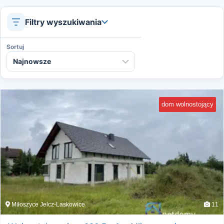
Filtry wyszukiwania
Sortuj
dom wolnostojący
Miłoszyce Jelcz-Laskowice
11