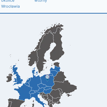
okolice
wtórny
Wrocławia