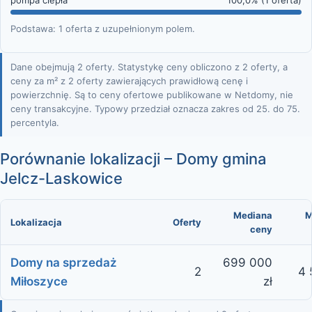
pompa ciepła
100,0% (1 oferta)
Podstawa: 1 oferta z uzupełnionym polem.
Dane obejmują 2 oferty. Statystykę ceny obliczono z 2 oferty, a
ceny za m² z 2 oferty zawierających prawidłową cenę i
powierzchnię. Są to ceny ofertowe publikowane w Netdomy, nie
ceny transakcyjne. Typowy przedział oznacza zakres od 25. do 75.
percentyla.
Porównanie lokalizacji – Domy gmina
Jelcz-Laskowice
Mediana
M
Lokalizacja
Oferty
ceny
Domy na sprzedaż
699 000
2
4 
Miłoszyce
zł