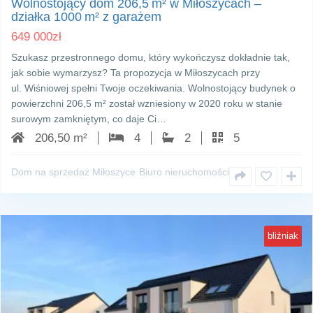
Wolnostojący dom 206,5 m² w Miłoszycach –
działka 1000 m² z garażem
649 000
zł
Szukasz przestronnego domu, który wykończysz dokładnie tak,
jak sobie wymarzysz? Ta propozycja w Miłoszycach przy
ul. Wiśniowej spełni Twoje oczekiwania. Wolnostojący budynek o
powierzchni 206,5 m² został wzniesiony w 2020 roku w stanie
surowym zamkniętym, co daje Ci…
206,50 m²
4
2
5
Dom na sprzedaż Miłoszyce
Biuro nieruchomości
bliźniak