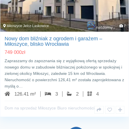
Miłoszyce Jelcz-Laskowice
7
Nowy dom bliźniak z ogrodem i garażem –
Miłoszyce, blisko Wrocławia
749 000
zł
Zapraszamy do zapoznania się z wyjątkową ofertą sprzedaży
nowego domu w zabudowie bliźniaczej położonego w spokojnej i
zielonej okolicy Miłoszyc, zaledwie 15 km od Wrocławia.
Nieruchomość o powierzchni 126,41 m² została zaprojektowana z
myślą o…
126.41 m²
3
2
4
Dom na sprzedaż Miłoszyce
Biuro nieruchomości