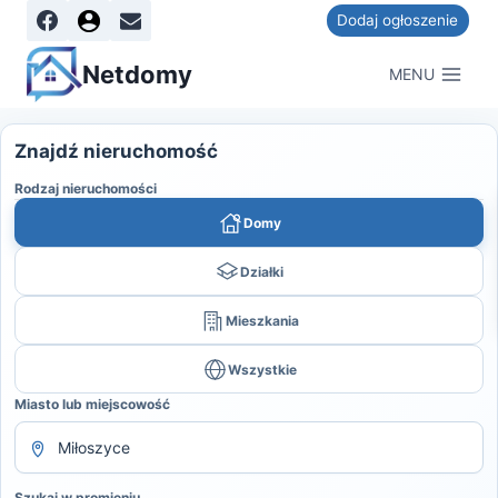
Dodaj ogłoszenie
Netdomy
MENU
Znajdź nieruchomość
Rodzaj nieruchomości
Domy
Działki
Mieszkania
Wszystkie
Miasto lub miejscowość
Szukaj w promieniu