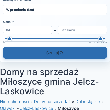
Cena
(zł)
–
0 zł
0 zł – bez limitu
Szukaj
Domy na sprzedaż
Miłoszyce gmina Jelcz-
Laskowice
Nieruchomości
»
Domy na sprzedaż
»
Dolnośląskie
»
Oławski
»
Jelcz-Laskowice
»
Miłoszyce