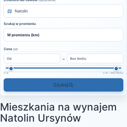
(opcjonalnie)
Szukaj w promieniu
Cena
(zł)
–
0 zł
0 zł – bez limitu
Szukaj
Mieszkania na wynajem
Natolin Ursynów