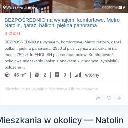
Warszawa Ursynów
9
BEZPOŚREDNIO na wynajem, komfortowe, Metro
Natolin, garaż, balkon, piękna panorama
3 050
zł
BEZPOŚREDNIO na wynajem, komfortowe, Metro Natolin, garaż,
balkon, piękna panorama, 2950 zł plus czynsz z zaliczkami na
media 750 zł. In ENGLISH please read below! Komfortowe 2
pokojowe mieszkanie (salon z aneksem kuchennym, sypialnia)
położone…
46 m²
2
9
wtórny
Mieszkanie na wynajem Warszawa
Oferta prywatna
ieszkania w okolicy — Natolin