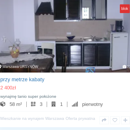
blok
Warszawa URSYNÓW
1
przy metrze kabaty
2 400
zł
wynajmę tanio super położone
58 m²
3
1
pierwotny
Mieszkanie na wynajem Warszawa
Oferta prywatna