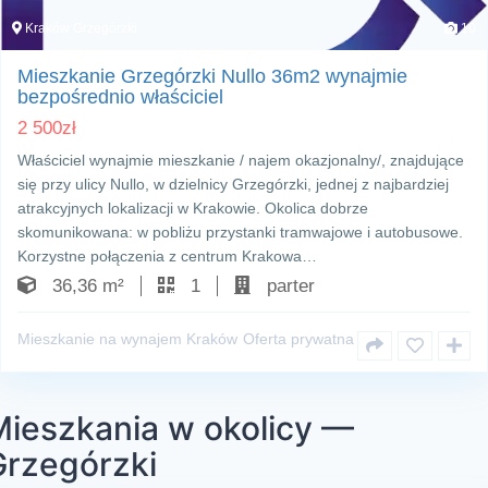
Kraków Grzegórzki
10
Mieszkanie Grzegórzki Nullo 36m2 wynajmie
bezpośrednio właściciel
2 500
zł
Właściciel wynajmie mieszkanie / najem okazjonalny/, znajdujące
się przy ulicy Nullo, w dzielnicy Grzegórzki, jednej z najbardziej
atrakcyjnych lokalizacji w Krakowie. Okolica dobrze
skomunikowana: w pobliżu przystanki tramwajowe i autobusowe.
Korzystne połączenia z centrum Krakowa…
36,36 m²
1
parter
Mieszkanie na wynajem Kraków
Oferta prywatna
Mieszkania w okolicy —
Grzegórzki