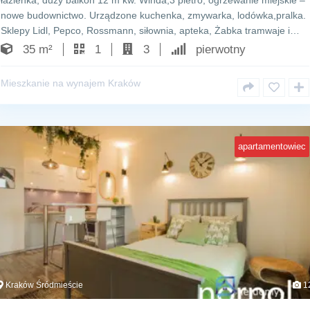
łazienka, duży balkon 12 m kw. Winda,3 pietro, ogrzewanie miejskie –
nowe budownictwo. Urządzone kuchenka, zmywarka, lodówka,pralka.
Sklepy Lidl, Pepco, Rossmann, siłownia, apteka, Żabka tramwaje i…
35 m²
1
3
pierwotny
Mieszkanie na wynajem Kraków
apartamentowiec
Kraków Śródmieście
1