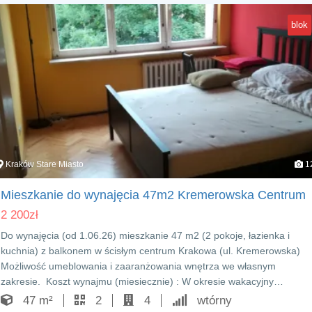
blok
Kraków Stare Miasto
1
Mieszkanie do wynajęcia 47m2 Kremerowska Centrum
2 200
zł
Do wynajęcia (od 1.06.26) mieszkanie 47 m2 (2 pokoje, łazienka i
kuchnia) z balkonem w ścisłym centrum Krakowa (ul. Kremerowska)
Możliwość umeblowania i zaaranżowania wnętrza we własnym
zakresie. Koszt wynajmu (miesiecznie) : W okresie wakacyjny…
47 m²
2
4
wtórny