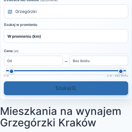
(opcjonalnie)
Szukaj w promieniu
Cena
(zł)
–
0 zł
0 zł – bez limitu
Szukaj
Mieszkania na wynajem
Grzegórzki Kraków