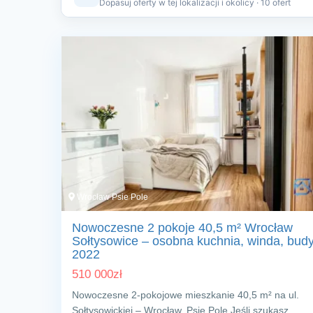
Dopasuj oferty w tej lokalizacji i okolicy · 10 ofert
Wrocław Psie Pole
Nowoczesne 2 pokoje 40,5 m² Wrocław
Sołtysowice – osobna kuchnia, winda, bud
2022
510 000
zł
Nowoczesne 2‑pokojowe mieszkanie 40,5 m² na ul.
Sołtysowickiej – Wrocław, Psie Pole Jeśli szukasz