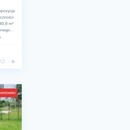
opozycja
eczności
40,8 m²
ażonego…
y
mentowiec