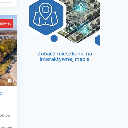
ntowiec
Zobacz mieszkania na
interaktywnej mapie
8
z
 od 85
✅
stronne