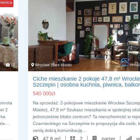
ienica
12
Wrocław Stare Miasto
Ciche mieszkanie 2 pokoje 47,8 m² Wrocł
Szczepin | osobna kuchnia, piwnica, balko
540 000
zł
amrota
Na sprzedaż: 2-pokojowe mieszkanie Wrocław Szczep
e/ 2
Miasto), 47,8 m² Szukasz mieszkania w spokojnej okoli
rka
jednocześnie blisko centrum? Ta nieruchomość w rejon
dzie.…
Czarnieckiego na Szczepinie to propozycja dla osób, 
cenią dobrą komunikację…
47,8 m²
2
parter
wt