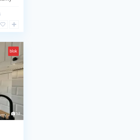
i
blok
12