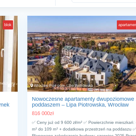
blok
apartame
4
Wrocław Psie pole, Lipa Piotrowska
Nowoczesne apartamenty dwupoziomowe 
ynek
poddaszem – Lipa Piotrowska, Wrocław
816 000
zł
✅ Ceny już od 9 600 zł/m² ✅ Powierzchnie mieszkań:
m² do 109 m² + dodatkowa przestrzeń na poddaszu 
Planowane zakończenie budowy: czerwiec 2025 Prze