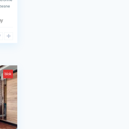
czesne
ny
blok