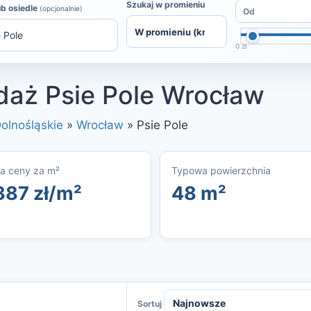
Szukaj w promieniu
ub osiedle
(opcjonalnie)
0 zł
daż Psie Pole Wrocław
olnośląskie
»
Wrocław
»
Psie Pole
a ceny za m²
Typowa powierzchnia
887 zł/m²
48 m²
Sortuj