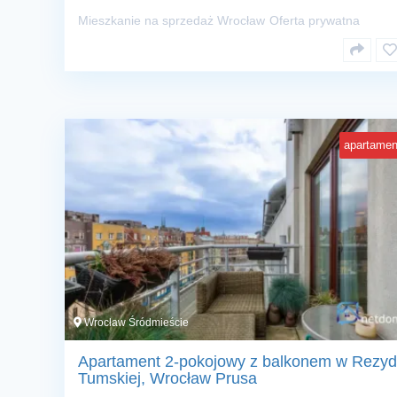
Mieszkanie na sprzedaż Wrocław
Oferta prywatna
apartamen
Wrocław Śródmieście
Apartament 2-pokojowy z balkonem w Rezyd
Tumskiej, Wrocław Prusa