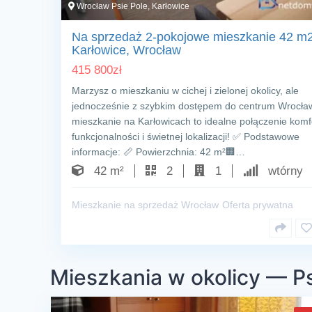
Wrocław Psie Pole, Karłowice
Na sprzedaż 2-pokojowe mieszkanie 42 m
Karłowice, Wrocław
415 800
zł
Marzysz o mieszkaniu w cichej i zielonej okolicy, ale
jednocześnie z szybkim dostępem do centrum Wrocła
mieszkanie na Karłowicach to idealne połączenie komf
funkcjonalności i świetnej lokalizacji! ✅ Podstawowe
informacje: 📏 Powierzchnia: 42 m²🏢…
42 m²
2
1
wtórny
Mieszkanie na sprzedaż Wrocław
Oferta prywatna
Mieszkania w okolicy — Ps