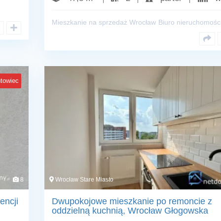
Mieszkanie na sprzedaż Wrocław
Biuro nieruchomośc
towiec
8
Wrocław Stare Miasto
encji
Dwupokojowe mieszkanie po remoncie z
oddzielną kuchnią, Wrocław Głogowska