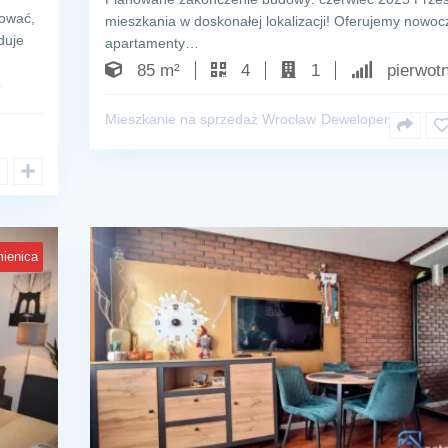
cować,
mieszkania w doskonałej lokalizacji! Oferujemy nowo
duje
apartamenty…
85 m²
4
1
pierwot
y
Mieszkanie na sprzedaż Wrocław
Deweloper
ienica