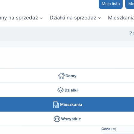
Moja lista
Mo
my na sprzedaż
Działki na sprzedaż
Mieszkani
Z
Domy
Działki
Mieszkania
Wszystkie
Cena
(zł)