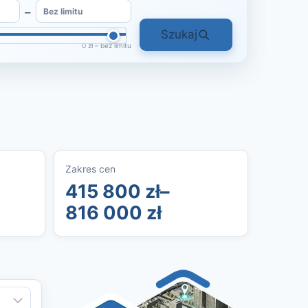
–
Szukaj
0 zł – bez limitu
Zakres cen
415 800 zł–
816 000 zł