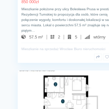
850 000
zł
Mieszkanie położone przy ulicy Bolesława Prusa w prest
Rezydencji Tumskiej to propozycja dla osób, które cenią
połączenie wygody, komfortu i doskonałej lokalizacji w 
sercu miasta. Lokal o powierzchni 57,5 m² znajduje się n
piątym…
57.5 m²
2
5
wtórny
Mieszkanie na sprzedaż Wrocław
Biuro nieruchomości