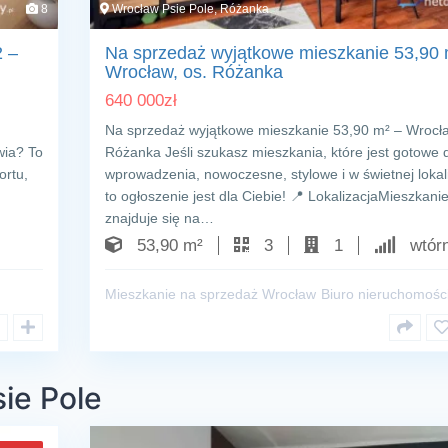
8
Wrocław Psie Pole, Różanka
2 –
Na sprzedaż wyjątkowe mieszkanie 53,90
Wrocław, os. Różanka
640 000
zł
Na sprzedaż wyjątkowe mieszkanie 53,90 m² – Wrocła
wia? To
Różanka Jeśli szukasz mieszkania, które jest gotowe 
ortu,
wprowadzenia, nowoczesne, stylowe i w świetnej lokali
to ogłoszenie jest dla Ciebie! 📍 LokalizacjaMieszkani
znajduje się na…
53,90 m²
3
1
wtór
Mieszkanie na sprzedaż Wrocław
Biuro nieruchomośc
ie Pole