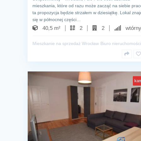
mieszkania, które od razu może zacząć na siebie pra
ta propozycja będzie strzałem w dziesiątkę. Lokal znaj
się w północnej części…
40,5 m²
2
2
wtórn
Mieszkanie na sprzedaż Wrocław
Biuro nieruchomości
kam