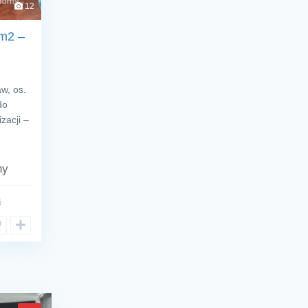
12
 m2 –
w, os.
do
zacji –
e
ny
i