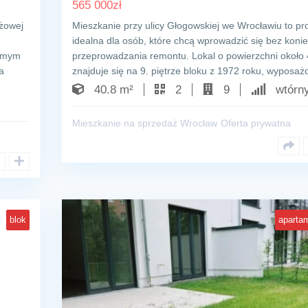
565 000
zł
iżowej
Mieszkanie przy ulicy Głogowskiej we Wrocławiu to pr
idealna dla osób, które chcą wprowadzić się bez koni
samym
przeprowadzania remontu. Lokal o powierzchni około 
a
znajduje się na 9. piętrze bloku z 1972 roku, wypos
40.8 m²
2
9
wtórn
Mieszkanie na sprzedaż Wrocław
Oferta prywatna
blok
aparta