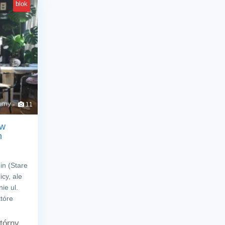
blok
11
aw
n
in (Stare
cy, ale
ie ul.
które
órny