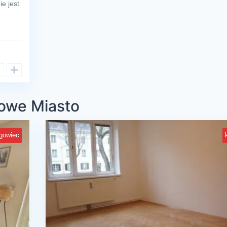
e jest
Nowe Miasto
gowiec