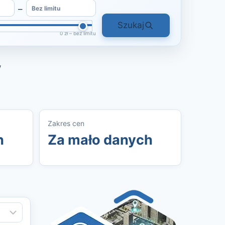
–
Szukaj
0 zł – bez limitu
w
Zakres cen
h
Za mało danych