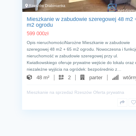
Rzeszów Drabinianka
Mieszkanie w zabudowie szeregowej 48 m2 
m2 ogrodu
599 000
zł
Opis nieruchomościNarożne Mieszkanie w zabudowie
szeregowej 48 m2 + 65 m2 ogrodu. Nowoczesna i funkcj
nieruchomość w zabudowie szeregowej przy ul.
Kwiatkowskiego oferuje prywatne wejście do lokalu oraz
niezależne wyjścia na ogródek: bezpośrednio z…
48 m²
2
parter
wtórn
Mieszkanie na sprzedaż Rzeszów
Oferta prywatna