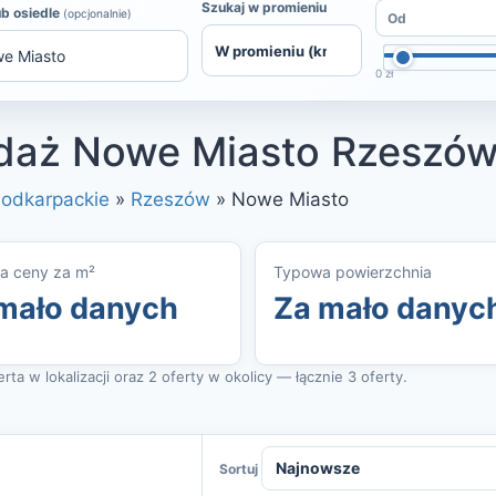
Szukaj w promieniu
ub osiedle
(opcjonalnie)
0 zł
edaż Nowe Miasto Rzeszó
odkarpackie
»
Rzeszów
»
Nowe Miasto
a ceny za m²
Typowa powierzchnia
mało danych
Za mało danyc
ta w lokalizacji oraz 2 oferty w okolicy — łącznie 3 oferty.
Sortuj