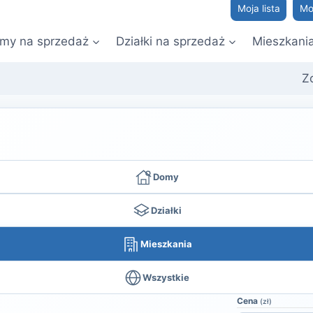
Moja lista
Mo
my na sprzedaż
Działki na sprzedaż
Mieszkani
Z
Domy
Działki
Mieszkania
Wszystkie
Cena
(zł)