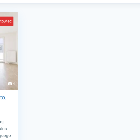
towiec
4
to,
ej
alna
jącego