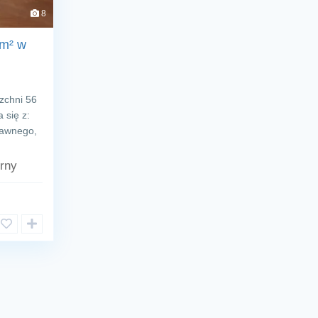
8
 m² w
zchni 56
 się z:
tawnego,
rny