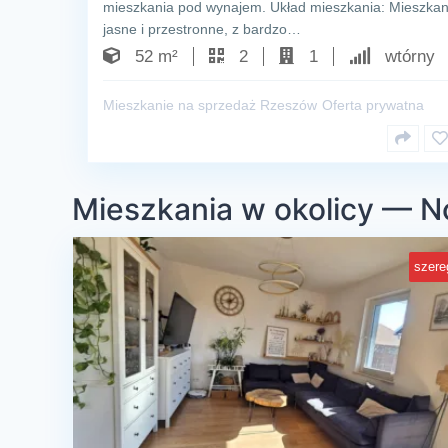
mieszkania pod wynajem. Układ mieszkania: Mieszkani
jasne i przestronne, z bardzo…
52 m²
2
1
wtórny
Mieszkanie na sprzedaż Rzeszów
Oferta prywatna
Mieszkania w okolicy — 
szere