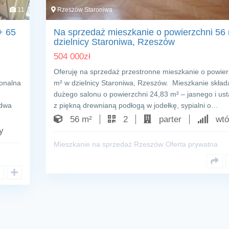
11
Rzeszów Staroniwa
+ 65
Na sprzedaż mieszkanie o powierzchni 56
dzielnicy Staroniwa, Rzeszów
504 000
zł
Oferuję na sprzedaż przestronne mieszkanie o powier
onalna
m² w dzielnicy Staroniwa, Rzeszów. Mieszkanie składa
dużego salonu o powierzchni 24,83 m² – jasnego i us
 dwa
z piękną drewnianą podłogą w jodełkę, sypialni o…
56 m²
2
parter
wtó
y
Mieszkanie na sprzedaż Rzeszów
Oferta prywatna