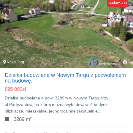
budowlana
Nowy Targ
6
Działka budowlana w Nowym Targu z pozwoleniem
na budowę.
895 000
zł
Działka budowlana o pow: 3289m w Nowym Targu przy
ul.Partyzantów, na której można wybudować: 4 budynki
bliźniacze, mieszkalne, jednorodzinne (akutualnie…
3289 m²