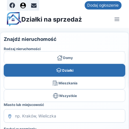
Dodaj ogłoszenie
Działki na sprzedaż
Znajdź nieruchomość
Rodzaj nieruchomości
Domy
Działki
Mieszkania
Wszystkie
Miasto lub miejscowość
Szukaj w promieniu