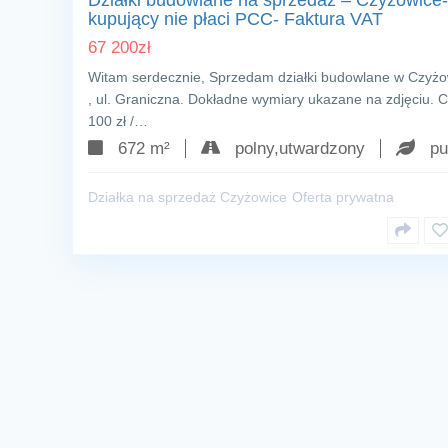
Działki budowlane na sprzedaż – Czyżowice-
kupujący nie płaci PCC- Faktura VAT
67 200
zł
Witam serdecznie, Sprzedam działki budowlane w Czyż
, ul. Graniczna. Dokładne wymiary ukazane na zdjęciu. C
100 zł /…
672 m²
polny,utwardzony
pu
Działka na sprzedaż Czyżowice
Oferta prywatna