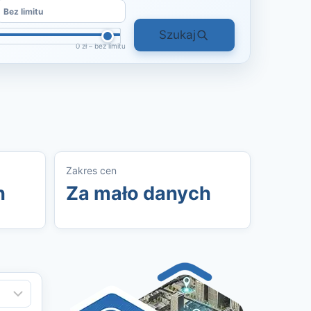
Szukaj
0 zł – bez limitu
Zakres cen
h
Za mało danych