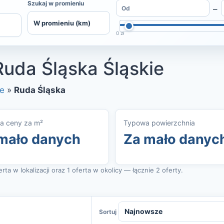
Szukaj w promieniu
–
0 zł
Ruda Śląska Śląskie
ie
»
Ruda Śląska
a ceny za m²
Typowa powierzchnia
mało danych
Za mało danyc
ta w lokalizacji oraz 1 oferta w okolicy — łącznie 2 oferty.
Sortuj