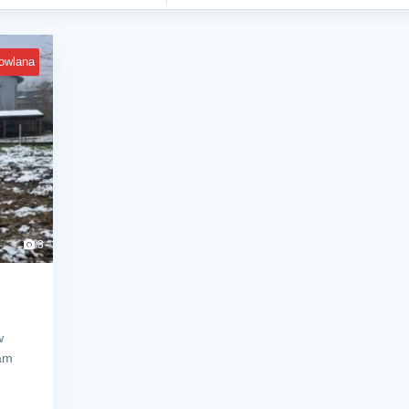
owlana
3
w
iam