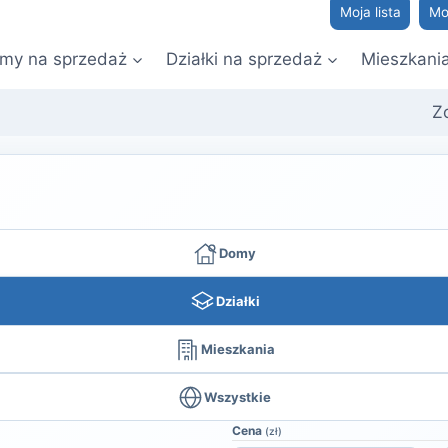
Moja lista
Mo
my na sprzedaż
Działki na sprzedaż
Mieszkani
Z
Domy
Działki
Mieszkania
Wszystkie
Cena
(zł)