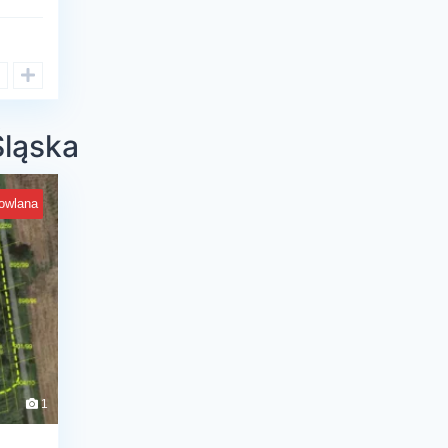
Śląska
owlana
1