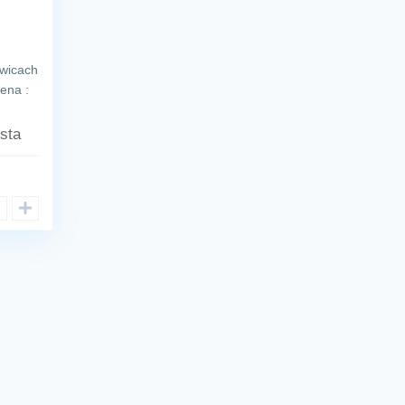
owicach
ena :
sta