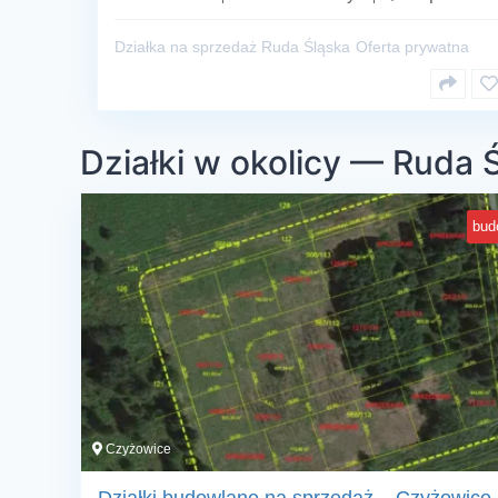
Działka na sprzedaż Ruda Śląska
Oferta prywatna
Działki w okolicy — Ruda 
bud
Czyżowice