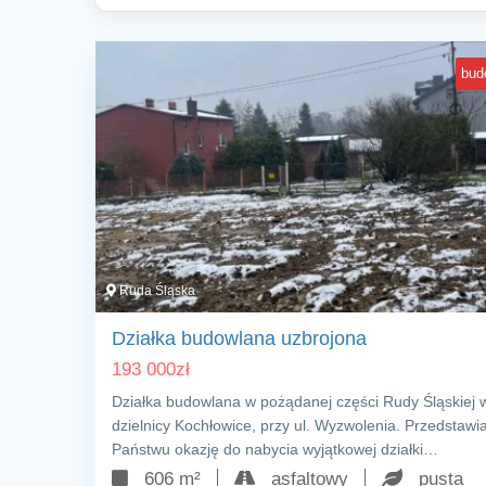
bud
Ruda Śląska
Działka budowlana uzbrojona
193 000
zł
Działka budowlana w pożądanej części Rudy Śląskiej 
dzielnicy Kochłowice, przy ul. Wyzwolenia. Przedstaw
Państwu okazję do nabycia wyjątkowej działki…
606 m²
asfaltowy
pusta