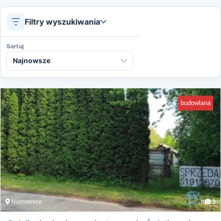
Filtry wyszukiwania
Sortuj
budowlana
Niemienice
3