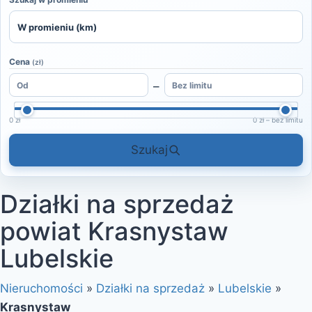
Cena
(zł)
–
0 zł
0 zł – bez limitu
Szukaj
Działki na sprzedaż
powiat Krasnystaw
Lubelskie
Nieruchomości
»
Działki na sprzedaż
»
Lubelskie
»
Krasnystaw