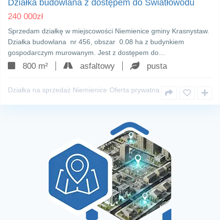
Działka budowlana z dostępem do Światłowodu
240 000
zł
Sprzedam działkę w miejscowości Niemienice gminy Krasnystaw.
Działka budowlana nr 456, obszar 0.08 ha z budynkiem
gospodarczym murowanym. Jest z dostępem do…
800 m²
asfaltowy
pusta
Działka na sprzedaż Niemienice
Oferta prywatna