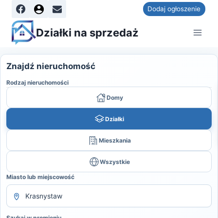
Dodaj ogłoszenie
Działki na sprzedaż
Znajdź nieruchomość
Rodzaj nieruchomości
Domy
Działki
Mieszkania
Wszystkie
Miasto lub miejscowość
Szukaj w promieniu