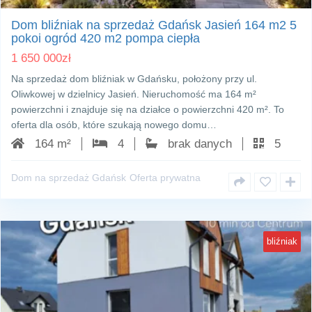
Dom bliźniak na sprzedaż Gdańsk Jasień 164 m2 5
pokoi ogród 420 m2 pompa ciepła
1 650 000
zł
Na sprzedaż dom bliźniak w Gdańsku, położony przy ul.
Oliwkowej w dzielnicy Jasień. Nieruchomość ma 164 m²
powierzchni i znajduje się na działce o powierzchni 420 m². To
oferta dla osób, które szukają nowego domu…
164 m²
4
brak danych
5
Dom na sprzedaż Gdańsk
Oferta prywatna
bliźniak