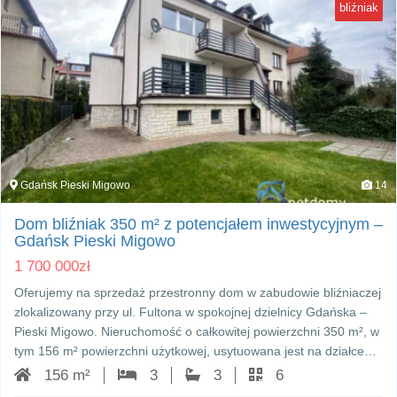
bliźniak
Gdańsk Pieski Migowo
14
Dom bliźniak 350 m² z potencjałem inwestycyjnym –
Gdańsk Pieski Migowo
1 700 000
zł
Oferujemy na sprzedaż przestronny dom w zabudowie bliźniaczej
zlokalizowany przy ul. Fultona w spokojnej dzielnicy Gdańska –
Pieski Migowo. Nieruchomość o całkowitej powierzchni 350 m², w
tym 156 m² powierzchni użytkowej, usytuowana jest na działce…
156 m²
3
3
6