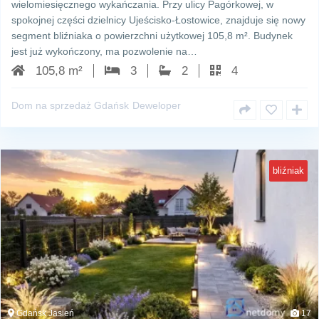
wielomiesięcznego wykańczania. Przy ulicy Pagórkowej, w
spokojnej części dzielnicy Ujeścisko-Łostowice, znajduje się nowy
segment bliźniaka o powierzchni użytkowej 105,8 m². Budynek
jest już wykończony, ma pozwolenie na…
105,8 m²
3
2
4
Dom na sprzedaż Gdańsk
Deweloper
bliźniak
Gdańsk Jasień
17