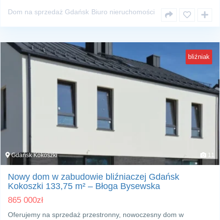
Dom na sprzedaż Gdańsk
Biuro nieruchomości
bliźniak
Gdańsk Kokoszki
11
Nowy dom w zabudowie bliźniaczej Gdańsk
Kokoszki 133,75 m² – Błoga Bysewska
865 000
zł
Oferujemy na sprzedaż przestronny, nowoczesny dom w