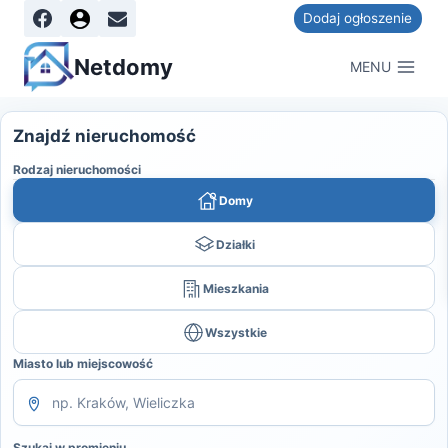
Dodaj ogłoszenie
Netdomy
MENU
Znajdź nieruchomość
Rodzaj nieruchomości
Domy
Działki
Mieszkania
Wszystkie
Miasto lub miejscowość
Szukaj w promieniu