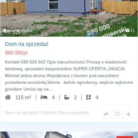
Gdańsk Orunia
11
Dom na sprzedaż
880 000
zł
Kontakt 696 520 642 Opis nieruchomości Proszę o wiadomość
tekstową, sprzedam bezpośrednio SUPER OFERTA ,OKAZJA
Bliźniak jedna strona Współpraca z biurem pod warunkiem
posiadania wcześniej klienta . ładnie ogrodzony, wejście wyłożone
granitem Umów się na…
115 m²
4
2
4
Dom na sprzedaż Gdańsk
Oferta prywatna