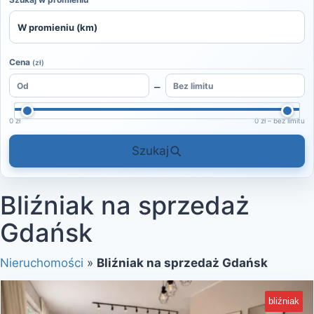
Cena
(zł)
–
0 zł
0 zł – bez limitu
Szukaj
Bliźniak na sprzedaż
Gdańsk
Nieruchomości
»
Bliźniak na sprzedaż Gdańsk
bliźniak