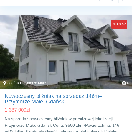
bliźniak
Gdańsk Przymorze Małe
4
Nowoczesny bliźniak na sprzedaż 146m–
Przymorze Małe, Gdańsk
1 387 000
zł
Na sprzedaż nowoczesny bliźniak w prestiżowej lokalizacji –
Przymorze Małe, Gdańsk Cena: 9500 zł/m²Powierzchnia: 146
m²Działka: 8 arówMożliwość zakupu drugiej połowy bliźniaka