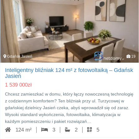
Gdańsk Jasień
19
Inteligentny bliźniak 124 m² z fotowoltaiką – Gdańsk
Jasień
1 539 000
zł
Chcesz zamieszkać w domu, który łączy nowoczesną technologię
z codziennym komfortem? Ten bliźniak przy ul. Turzycowej w
gdańskiej dzielnicy Jasień czeka, abyś wprowadził się od zaraz.
Wysoki standard wykończenia, fotowoltaika, klimatyzacja w
każdym pomieszczeniu i pakiet rozwiązań…
124 m²
3
2
5