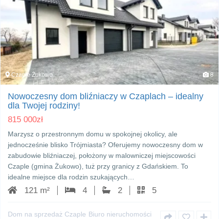
Czaple Żukowo
8
Nowoczesny dom bliźniaczy w Czaplach – idealny
dla Twojej rodziny!
815 000
zł
Marzysz o przestronnym domu w spokojnej okolicy, ale
jednocześnie blisko Trójmiasta? Oferujemy nowoczesny dom w
zabudowie bliźniaczej, położony w malowniczej miejscowości
Czaple (gmina Żukowo), tuż przy granicy z Gdańskiem. To
idealne miejsce dla rodzin szukających…
121 m²
4
2
5
Dom na sprzedaż Czaple
Biuro nieruchomości