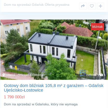
Dom na sprzedaż Gdańsk
Oferta prywatna
bliźniak
Gdańsk Ujeścisko-Łostowice
4
Gotowy dom bliźniak 105,8 m² z garażem – Gdańsk
Ujeścisko-Łostowice
1 799 000
zł
Dom na sprzedaż w Gdańsku, który nie wymaga