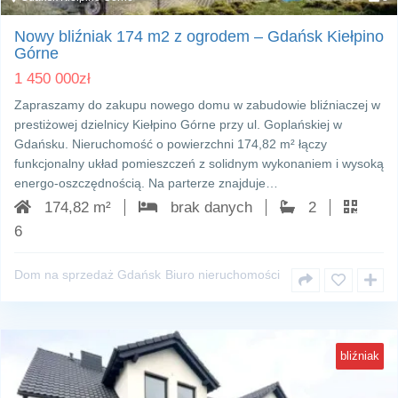
Nowy bliźniak 174 m2 z ogrodem – Gdańsk Kiełpino
Górne
1 450 000
zł
Zapraszamy do zakupu nowego domu w zabudowie bliźniaczej w
prestiżowej dzielnicy Kiełpino Górne przy ul. Goplańskiej w
Gdańsku. Nieruchomość o powierzchni 174,82 m² łączy
funkcjonalny układ pomieszczeń z solidnym wykonaniem i wysoką
energo‑oszczędnością. Na parterze znajduje…
174,82 m²
brak danych
2
6
Dom na sprzedaż Gdańsk
Biuro nieruchomości
bliźniak