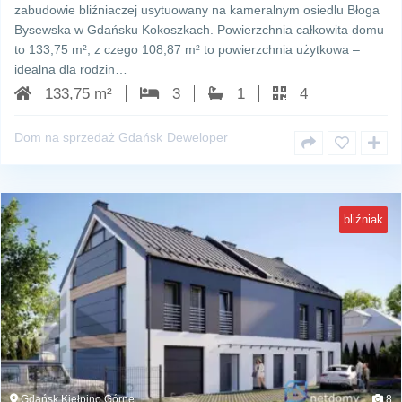
zabudowie bliźniaczej usytuowany na kameralnym osiedlu Błoga
Bysewska w Gdańsku Kokoszkach. Powierzchnia całkowita domu
to 133,75 m², z czego 108,87 m² to powierzchnia użytkowa –
idealna dla rodzin…
133,75 m²
3
1
4
Dom na sprzedaż Gdańsk
Deweloper
bliźniak
Gdańsk Kiełpino Górne
8