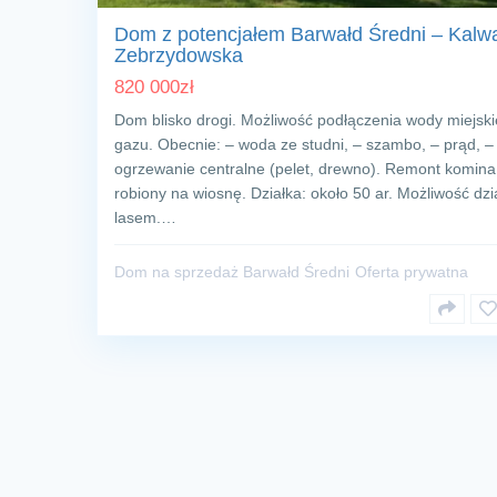
Dom z potencjałem Barwałd Średni – Kalwa
Zebrzydowska
820 000
zł
Dom blisko drogi. Możliwość podłączenia wody miejskie
gazu. Obecnie: – woda ze studni, – szambo, – prąd, –
ogrzewanie centralne (pelet, drewno). Remont komina
robiony na wiosnę. Działka: około 50 ar. Możliwość dzia
lasem.…
Dom na sprzedaż Barwałd Średni
Oferta prywatna