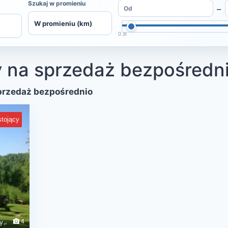
Szukaj w promieniu
–
0 zł
 na sprzedaż bezpośredn
przedaż bezpośrednio
tojący
4