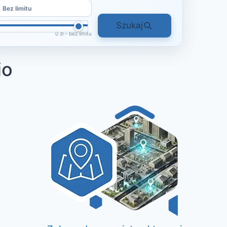
Szukaj
0 zł – bez limitu
io