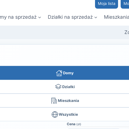
Moja lista
Mo
my na sprzedaż
Działki na sprzedaż
Mieszkani
Z
Domy
Działki
Mieszkania
Wszystkie
Cena
(zł)