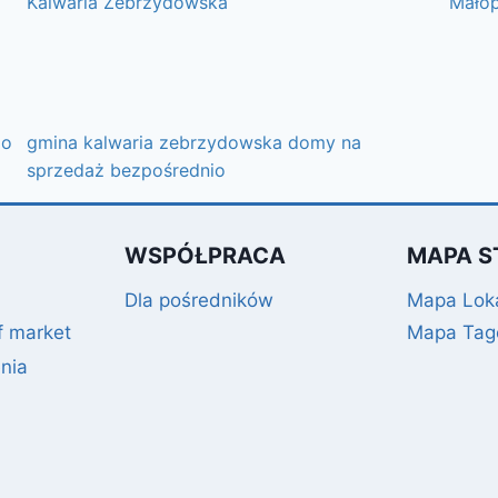
Kalwaria Zebrzydowska
Małop
io
gmina kalwaria zebrzydowska domy na
sprzedaż bezpośrednio
WSPÓŁPRACA
MAPA S
Dla pośredników
Mapa Loka
f market
Mapa Ta
nia