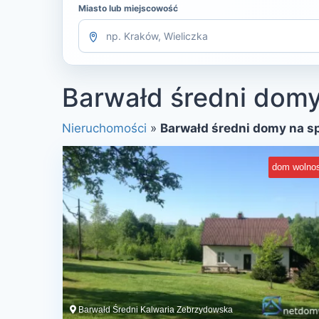
Miasto lub miejscowość
Barwałd średni domy
Nieruchomości
»
Barwałd średni domy na s
dom wolnos
Barwałd Średni Kalwaria Zebrzydowska