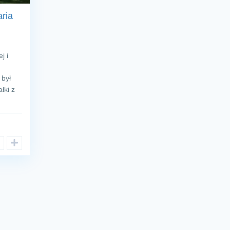
ria
j i
 był
łki z