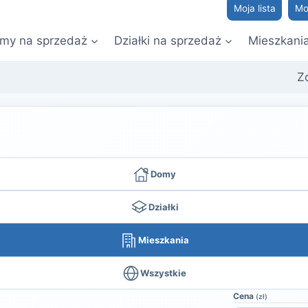
Moja lista
Mo
my na sprzedaż
Działki na sprzedaż
Mieszkani
Z
Domy
Działki
Mieszkania
Wszystkie
Cena
(zł)