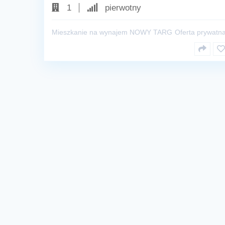
1
pierwotny
Mieszkanie na wynajem NOWY TARG
Oferta prywatn