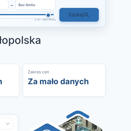
–
Szukaj
0 zł – bez limitu
łopolska
Zakres cen
h
Za mało danych