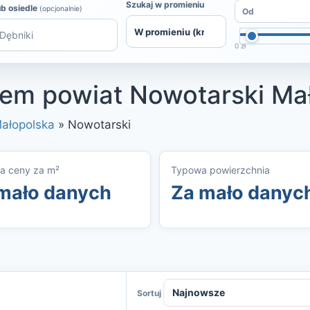
Szukaj w promieniu
ub osiedle
(opcjonalnie)
0 zł
em powiat Nowotarski Ma
ałopolska
»
Nowotarski
a ceny za m²
Typowa powierzchnia
mało danych
Za mało danyc
Sortuj