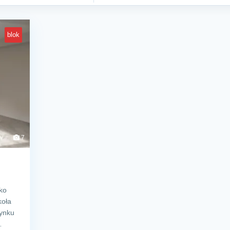
blok
7
ko
koła
dynku
…