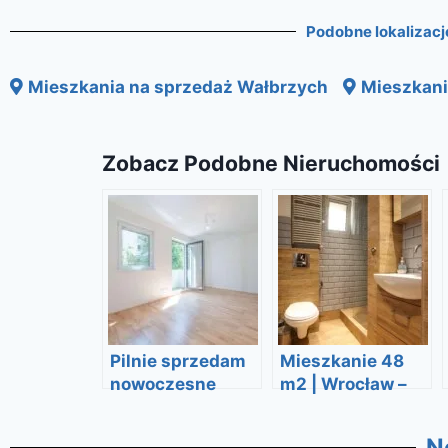
Podobne lokalizacj
Mieszkania na sprzedaż Wałbrzych
Mieszkani
Zobacz Podobne Nieruchomości
Pilnie sprzedam
Mieszkanie 48
nowoczesne
m2 | Wrocław –
mieszkanie 3-
ul. Grabiszyńska
pokojowe
| Komfort,
N