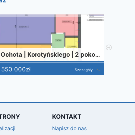
Ochota | Korotyńskiego | 2 pokoje | 36m2 | 550000 | Bezpośrednio
550 000
zł
259 00
Szczegóły
TRONY
KONTAKT
lizacji
Napisz do nas