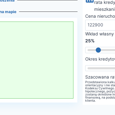
łoszenia
rata kred
mieszkani
 na mapie
Cena nierucho
Wkład własny 
25%
Okres kredyto
Szacowana ra
Przedstawiona kalku
orientacyjny i nie st
Kodeksu Cywilnego.
hipotecznego, pożyc
zostaną określone in
finansową, na podst
klienta.