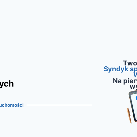
Two
Syndyk sp
Na pie
ych
w
ruchomości