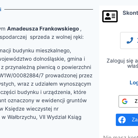
i
Skont
wym
Amadeusza Frankowskiego
,
spodarczej sprzeda z wolnej ręki:
gnacji budynku mieszkalnego,
województwo dolnośląskie, gmina i
Zaloguj się
właś
 z przynależną piwnicą o powierzchni
 SW1W/00082884/7 prowadzonej przez
Lo
ystych, wraz z udziałem wynoszącym
części budynku i urządzenia, które
grunt oznaczony w ewidencji gruntów
Z
 w Księdze wieczystej nr
 Wałbrzychu, VII Wydział Ksiąg
Za
Nie masz konta