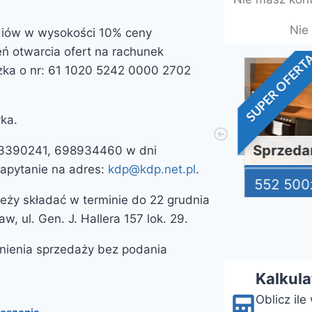
Nie
diów w wysokości 10% ceny
ń otwarcia ofert na rachunek
SUPER OFERTA
SUPER OFERTA
ka o nr: 61 1020 5242 0000 2702
ka.
3-pokojowe mieszkanie w Warszawie, Bemowo – Górce Bezpośrednio od właściciela
713390241, 698934460 w dni
zapytanie na adres:
kdp@kdp.net.pl
.
590 000
zł
552 500
z
Szczegóły
ży składać w terminie do 22 grudnia
w, ul. Gen. J. Hallera 157 lok. 29.
nienia sprzedaży bez podania
Kalkul
Oblicz il