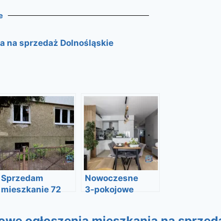
e
a na sprzedaż Dolnośląskie
Sprzedam
Nowoczesne
mieszkanie 72
3‑pokojowe
M2 z działką i z
mieszkanie z
dużą piwnicą
ogrodem i
owe ogłoszenia mieszkania na sprzed