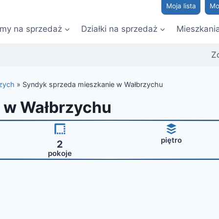
Moja lista
Mo
my na sprzedaż
Działki na sprzedaż
Mieszkani
Z
zych
»
Syndyk sprzeda mieszkanie w Wałbrzychu
e w Wałbrzychu
piętro
2
pokoje