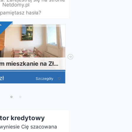
Netdomy.pl
 pamiętasz hasła?
SUPER OFERTA
Sprzedam mieszkanie na Złotych Łanach w Bielsku-Białej – 3 pokoje
ł
590 000
zł
Szczegóły
ator kredytowy
e wyniesie Cię szacowana