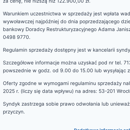
za cenę, nie niższą niż 122.900,00 zł.
Warunkiem uczestnictwa w sprzedaży jest wpłata wa
wywoławczej najpóźniej do dnia poprzedzającego dzie
bankowy Doradcy Restrukturyzacyjnego Adama Janisz
0498 9770.
Regulamin sprzedaży dostępny jest w kancelarii syndy
Szczegółowe informacje można uzyskać pod nr tel. 
powszednie w godz. od 9.00 do 15.00 lub wysyłając 
Oferty zgodne w wymogami regulaminu sprzedaży nale
2025 r. (liczy się data wpływu) na adres: 53-201 Wrocła
Syndyk zastrzega sobie prawo odwołania lub unieważ
przyczyn.