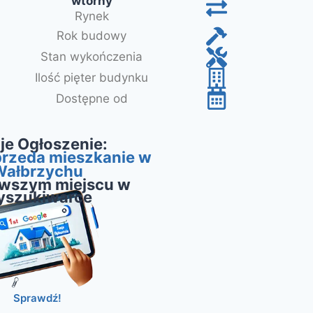
wtórny
Rynek
Rok budowy
Stan wykończenia
Ilość pięter budynku
Dostępne od
je Ogłoszenie:
rzeda mieszkanie w
Wałbrzychu
rwszym miejscu w
yszukiwarce
Sprawdź!