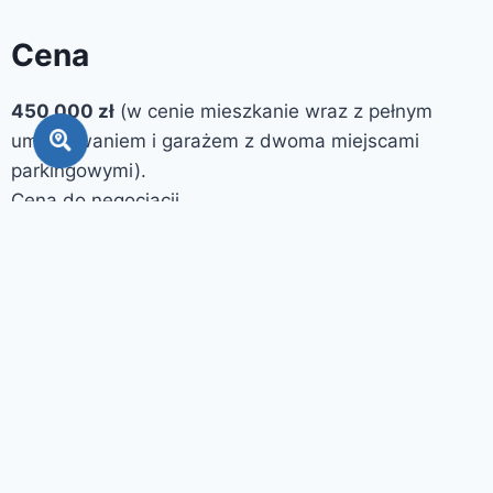
Cena
450 000 zł
(w cenie mieszkanie wraz z pełnym
umeblowaniem i garażem z dwoma miejscami
parkingowymi).
Cena do negocjacji.
W celu spotkania lub wizyty na żywo proszę o
kontakt 🙂
728 546 543
Gdybym nie odebrał, proszę o SMS oddzwonię.