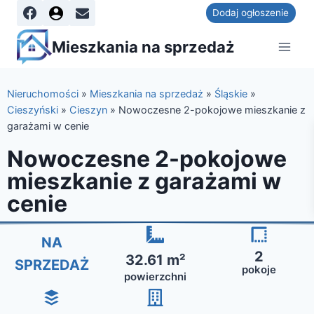
Dodaj ogłoszenie
Mieszkania na sprzedaż
Nieruchomości
»
Mieszkania na sprzedaż
»
Śląskie
»
Cieszyński
»
Cieszyn
»
Nowoczesne 2-pokojowe mieszkanie z
garażami w cenie
Nowoczesne 2-pokojowe
mieszkanie z garażami w
cenie
NA
2
32.61 m²
SPRZEDAŻ
pokoje
powierzchni