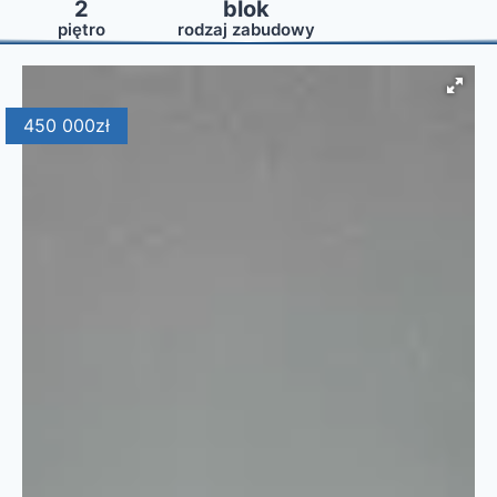
2
blok
piętro
rodzaj zabudowy
450 000
zł