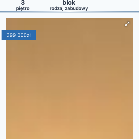
3
blok
piętro
rodzaj zabudowy
399 000
zł