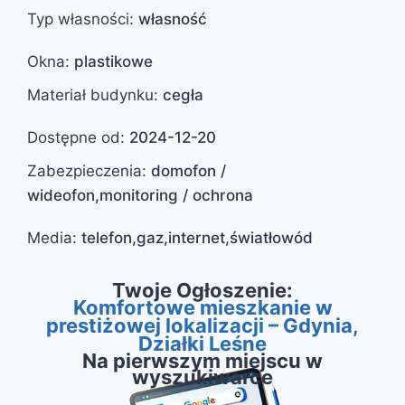
Typ własności
:
własność
Okna
:
plastikowe
Materiał budynku
:
cegła
Dostępne od
:
2024-12-20
Zabezpieczenia
:
domofon /
wideofon,monitoring / ochrona
Media
:
telefon,gaz,internet,światłowód
Twoje Ogłoszenie:
Komfortowe mieszkanie w
prestiżowej lokalizacji – Gdynia,
Działki Leśne
Na pierwszym miejscu w
wyszukiwarce