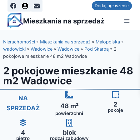
Dodaj ogłoszenie
Mieszkania na sprzedaż
Nieruchomości
»
Mieszkania na sprzedaż
»
Małopolska
»
wadowicki
»
Wadowice
»
Wadowice
»
Pod Skarpą
»
2
pokojowe mieszkanie 48 m2 Wadowice
2 pokojowe mieszkanie 48
m2 Wadowice
NA
2
48 m²
SPRZEDAŻ
pokoje
powierzchni
4
blok
piętro
rodzaj zabudowy