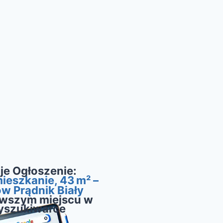
je Ogłoszenie:
ieszkanie, 43 m² –
w Prądnik Biały
rwszym miejscu w
yszukiwarce