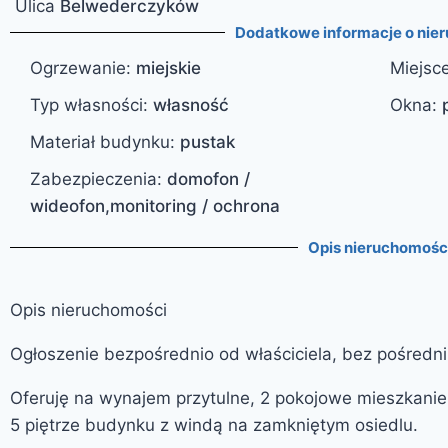
Ulica
Belwederczyków
Dodatkowe informacje o nie
Ogrzewanie
:
miejskie
Miejsc
Typ własności
:
własność
Okna
:
Materiał budynku
:
pustak
Zabezpieczenia
:
domofon /
wideofon,monitoring / ochrona
Opis nieruchomośc
Opis nieruchomości
Ogłoszenie bezpośrednio od właściciela, bez pośredn
Oferuję na wynajem przytulne, 2 pokojowe mieszkanie
5 piętrze budynku z windą na zamkniętym osiedlu.