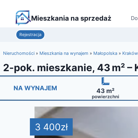
Mieszkania na sprzedaż
Do
Rejestracja
Nieruchomości
»
Mieszkania na wynajem
»
Małopolska
»
Kraków
2-pok. mieszkanie, 43 m² – 
NA WYNAJEM
43 m²
powierzchni
3 400
zł