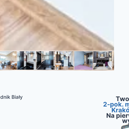
dnik Biały
Two
2-pok. m
Krakó
Na pie
w