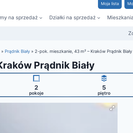
Moja lista
Mo
my na sprzedaż
Działki na sprzedaż
Mieszkani
Z
»
Prądnik Biały
»
2-pok. mieszkanie, 43 m² – Kraków Prądnik Biały
Kraków Prądnik Biały
2
5
pokoje
piętro