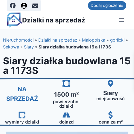
Dodaj ogłoszenie
Działki na sprzedaż
Nieruchomości
»
Działki na sprzedaż
»
Małopolska
»
gorlicki
»
Sękowa
»
Siary
»
Siary działka budowlana 15 a 1173S
Siary działka budowlana 15
a 1173S
NA
Siary
1500 m²
SPRZEDAŻ
miejscowość
powierzchni
działki
wymiary działki
dojazd
cena za m²