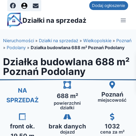
Dodaj ogłoszenie
Działki na sprzedaż
Nieruchomości
»
Działki na sprzedaż
»
Wielkopolskie
»
Poznań
»
Podolany
»
Działka budowlana 688 m² Poznań Podolany
Działka budowlana 688 m²
Poznań Podolany
NA
Poznań
688 m²
SPRZEDAŻ
miejscowość
powierzchni
działki
front ok.
brak danych
1032
dojazd
cena za m²
19,50 m