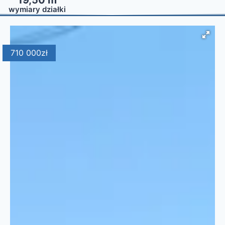
wymiary działki
710 000
zł