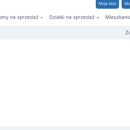
Moja lista
Mo
omy na sprzedaż
Działki na sprzedaż
Mieszkani
Z