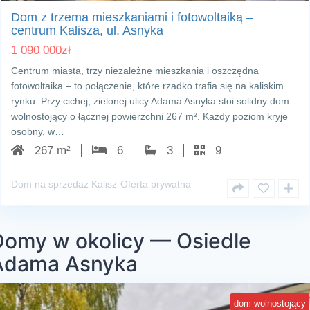
Dom z trzema mieszkaniami i fotowoltaiką –
centrum Kalisza, ul. Asnyka
1 090 000
zł
Centrum miasta, trzy niezależne mieszkania i oszczędna
fotowoltaika – to połączenie, które rzadko trafia się na kaliskim
rynku. Przy cichej, zielonej ulicy Adama Asnyka stoi solidny dom
wolnostojący o łącznej powierzchni 267 m². Każdy poziom kryje
osobny, w…
267 m²
6
3
9
Dom na sprzedaż Kalisz
Oferta prywatna
Domy w okolicy — Osiedle
Adama Asnyka
dom wolnostojący