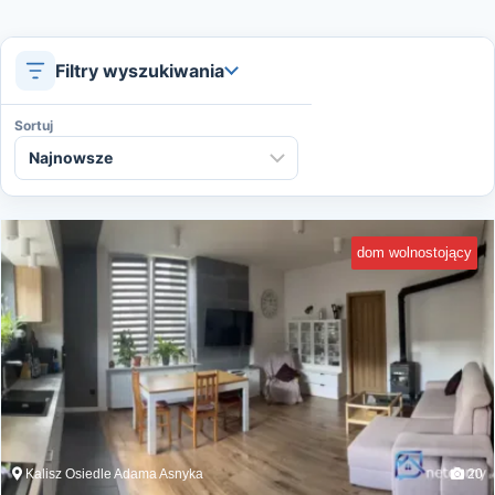
Filtry wyszukiwania
Sortuj
dom wolnostojący
Kalisz Osiedle Adama Asnyka
20