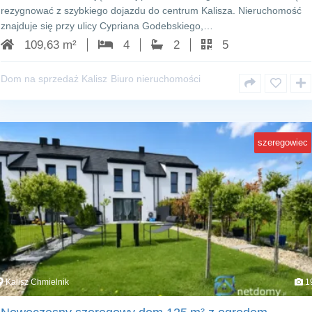
rezygnować z szybkiego dojazdu do centrum Kalisza. Nieruchomość
znajduje się przy ulicy Cypriana Godebskiego,…
109,63 m²
4
2
5
Dom na sprzedaż Kalisz
Biuro nieruchomości
szeregowiec
Kalisz Chmielnik
1