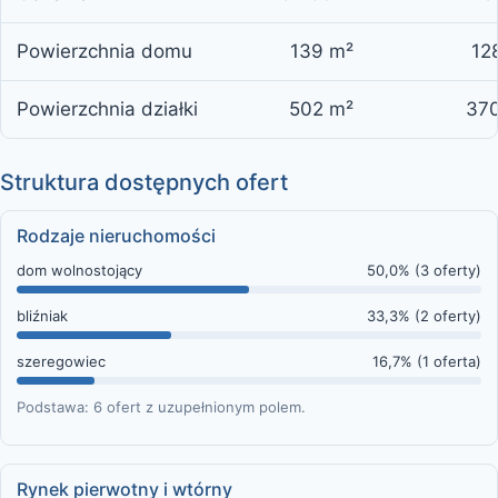
Powierzchnia domu
139 m²
12
Powierzchnia działki
502 m²
37
Struktura dostępnych ofert
Rodzaje nieruchomości
dom wolnostojący
50,0% (3 oferty)
bliźniak
33,3% (2 oferty)
szeregowiec
16,7% (1 oferta)
Podstawa: 6 ofert z uzupełnionym polem.
Rynek pierwotny i wtórny