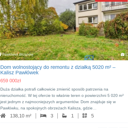
Pawłówek Blizanów
1
Dom wolnostojący do remontu z działką 5020 m² –
Kalisz Pawłówek
659 000
zł
Duża działka potrafi całkowicie zmienić sposób patrzenia na
nieruchomość. W tej ofercie to właśnie teren o powierzchni 5 020 m²
jest jednym z najmocniejszych argumentów. Dom znajduje się w
Pawłówku, na spokojnych obrzeżach Kalisza, gdzie…
138,10 m²
3
1
5