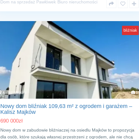
Dom na sprzedaż Pawłówek
Biuro nieruchomości
bliźniak
Kalisz Majków
1
Nowy dom bliźniak 109,63 m² z ogrodem i garażem –
Kalisz Majków
690 000
zł
Nowy dom w zabudowie bliźniaczej na osiedlu Majków to propozycja
dla osób, które szukają własnej przestrzeni z ogrodem, ale nie chcą