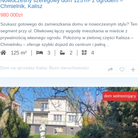
Nowoczesny szeregowy dom 125 m² z ogrodem –
Chmielnik, Kalisz
980 000
zł
Szukasz gotowego do zamieszkania domu w nowoczesnym stylu? Ten
segment przy ul. Oliwkowej łączy wygodę mieszkania w mieście z
prywatnością własnego ogrodu. Położony w zielonej części Kalisza –
Chmielniku – oferuje szybki dojazd do centrum i pełną…
125 m²
3
2
4
Dom na sprzedaż Kalisz
Biuro nieruchomości
dom wolnostojący