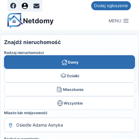
Dodaj ogłoszenie
Netdomy
MENU
Znajdź nieruchomość
Rodzaj nieruchomości
Domy
Działki
Mieszkania
Wszystkie
Miasto lub miejscowość
Szukaj w promieniu