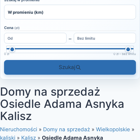
Cena
(zł)
–
0 zł
0 zł – bez limitu
Szukaj
Domy na sprzedaż
Osiedle Adama Asnyka
Kalisz
Nieruchomości
»
Domy na sprzedaż
»
Wielkopolskie
»
kaliski
»
Kalisz
»
Osiedle Adama Asnyka