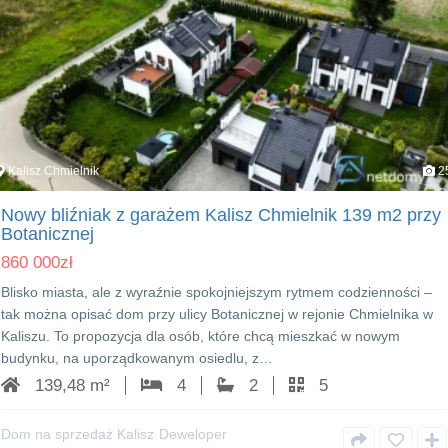
Kalisz Chmielnik
2
Nowy bliźniak z garażem Kalisz Chmielnik 139 m2 przy
Botanicznej
860 000
zł
Blisko miasta, ale z wyraźnie spokojniejszym rytmem codzienności –
tak można opisać dom przy ulicy Botanicznej w rejonie Chmielnika w
Kaliszu. To propozycja dla osób, które chcą mieszkać w nowym
budynku, na uporządkowanym osiedlu, z…
139,48 m²
4
2
5
Dom na sprzedaż Kalisz
Deweloper