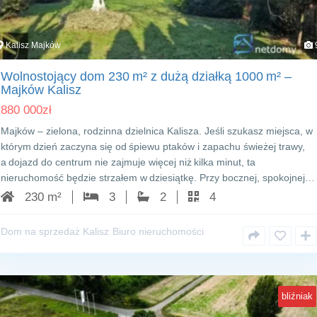
Kalisz Majków
Wolnostojący dom 230 m² z dużą działką 1000 m² –
Majków Kalisz
880 000
zł
Majków – zielona, rodzinna dzielnica Kalisza. Jeśli szukasz miejsca, w
którym dzień zaczyna się od śpiewu ptaków i zapachu świeżej trawy,
a dojazd do centrum nie zajmuje więcej niż kilka minut, ta
nieruchomość będzie strzałem w dziesiątkę. Przy bocznej, spokojnej…
230 m²
3
2
4
Dom na sprzedaż Kalisz
Biuro nieruchomości
bliźniak