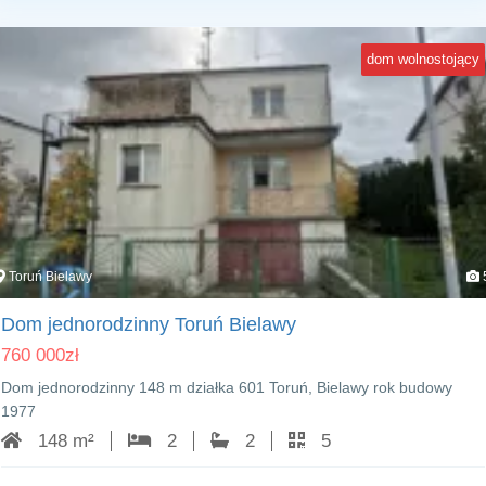
dom wolnostojący
Toruń Bielawy
Dom jednorodzinny Toruń Bielawy
760 000
zł
Dom jednorodzinny 148 m działka 601 Toruń, Bielawy rok budowy
1977
148 m²
2
2
5