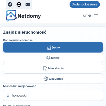
Dodaj ogłoszenie
Netdomy
MENU
Znajdź nieruchomość
Rodzaj nieruchomości
Domy
Działki
Mieszkania
Wszystkie
Miasto lub miejscowość
Szukaj w promieniu