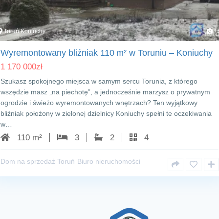
Toruń Koniuchy
1
Wyremontowany bliźniak 110 m² w Toruniu – Koniuchy
1 170 000
zł
Szukasz spokojnego miejsca w samym sercu Torunia, z którego
wszędzie masz „na piechotę”, a jednocześnie marzysz o prywatnym
ogrodzie i świeżo wyremontowanych wnętrzach? Ten wyjątkowy
bliźniak położony w zielonej dzielnicy Koniuchy spełni te oczekiwania
w…
110 m²
3
2
4
Dom na sprzedaż Toruń
Biuro nieruchomości