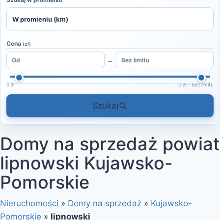
Cena
(zł)
–
0 zł
0 zł – bez limitu
Szukaj
Domy na sprzedaż powiat
lipnowski Kujawsko-
Pomorskie
Nieruchomości
»
Domy na sprzedaż
»
Kujawsko-
Pomorskie
»
lipnowski