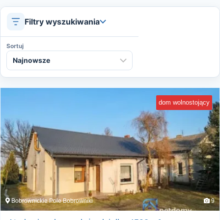
Filtry wyszukiwania
Sortuj
dom wolnostojący
Bobrownickie Pole Bobrowniki
9