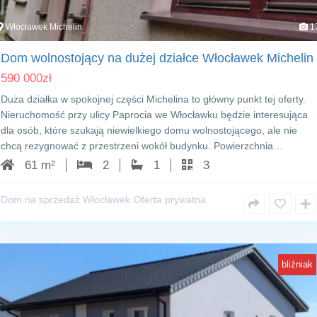
Włocławek Michelin
1
Dom wolnostojący na dużej działce Włocławek Michelin
590 000
zł
Duża działka w spokojnej części Michelina to główny punkt tej oferty.
Nieruchomość przy ulicy Paprocia we Włocławku będzie interesująca
dla osób, które szukają niewielkiego domu wolnostojącego, ale nie
chcą rezygnować z przestrzeni wokół budynku. Powierzchnia…
61 m²
2
1
3
Dom na sprzedaż Włocławek
Oferta prywatna
bliźniak