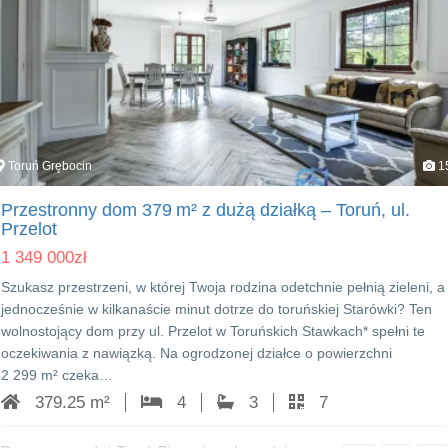
Toruń Grębocin
1
Przestronny dom 379 m² z dużą działką – Toruń, ul.
Przelot
1 349 000
zł
Szukasz przestrzeni, w której Twoja rodzina odetchnie pełnią zieleni, a
jednocześnie w kilkanaście minut dotrze do toruńskiej Starówki? Ten
wolnostojący dom przy ul. Przelot w Toruńskich Stawkach* spełni te
oczekiwania z nawiązką. Na ogrodzonej działce o powierzchni
2 299 m² czeka…
379.25 m²
4
3
7