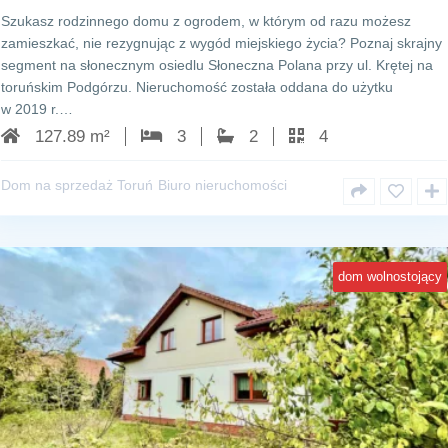
Szukasz rodzinnego domu z ogrodem, w którym od razu możesz
zamieszkać, nie rezygnując z wygód miejskiego życia? Poznaj skrajny
segment na słonecznym osiedlu Słoneczna Polana przy ul. Krętej na
toruńskim Podgórzu. Nieruchomość została oddana do użytku
w 2019 r.…
127.89 m²
3
2
4
Dom na sprzedaż Toruń
Biuro nieruchomości
dom wolnostojący