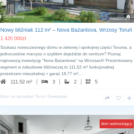
Toruń Wrzosy
1
Nowy bliźniak 112 m² – Nova Bażantova, Wrzosy Toruń
1 420 000
zł
Szukasz nowoczesnego domu w zielonej i spokojnej części Torunia, a
jednocześnie marzysz o szybkim dojeździe do centrum? Poznaj
najnowszą inwestycję “Nova Bażantowa” na Wrzosach! Prezentowany
segment w zabudowie bliźniaczej to 111,52 m² funkcjonalnej
przestrzeni mieszkalnej + garaż 18,77 m²,…
111.52 m²
3
2
5
Dom na sprzedaż Toruń
Deweloper
dom wolnostojący