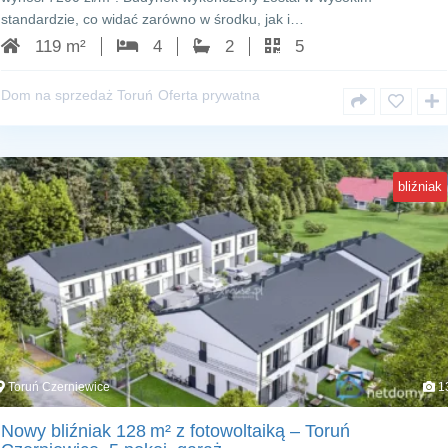
standardzie, co widać zarówno w środku, jak i…
119 m²
4
2
5
Dom na sprzedaż Toruń
Oferta prywatna
bliźniak
Toruń Czerniewice
1
Nowy bliźniak 128 m² z fotowoltaiką – Toruń