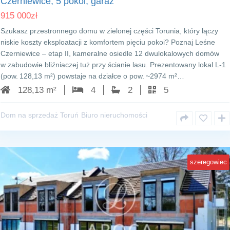
Czerniewice, 5 pokoi, garaż
915 000
zł
Szukasz przestronnego domu w zielonej części Torunia, który łączy
niskie koszty eksploatacji z komfortem pięciu pokoi? Poznaj Leśne
Czerniewice – etap II, kameralne osiedle 12 dwulokalowych domów
w zabudowie bliźniaczej tuż przy ścianie lasu. Prezentowany lokal L‑1
(pow. 128,13 m²) powstaje na działce o pow. ~2974 m²…
128,13 m²
4
2
5
Dom na sprzedaż Toruń
Biuro nieruchomości
szeregowiec