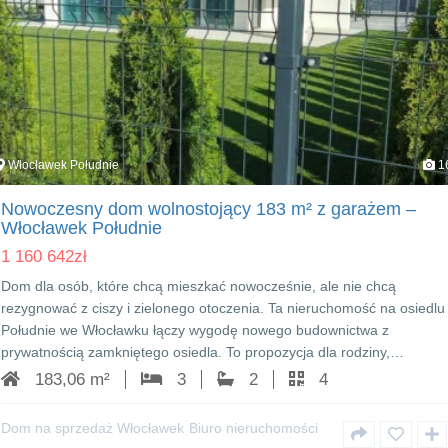
Włocławek Południe
1
Nowoczesny dom wolnostojący 183 m² z garażem –
Włocławek Południe
1 160 642
zł
Dom dla osób, które chcą mieszkać nowocześnie, ale nie chcą
rezygnować z ciszy i zielonego otoczenia. Ta nieruchomość na osiedlu
Południe we Włocławku łączy wygodę nowego budownictwa z
prywatnością zamkniętego osiedla. To propozycja dla rodziny,…
183,06 m²
3
2
4
Dom na sprzedaż Włocławek
Biuro nieruchomości