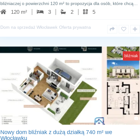
bliźniaczej o powierzchni 120 m² to propozycja dla osób, które chcą…
120 m²
3
2
5
Dom na sprzedaż Włocławek
Oferta prywatna
bliźniak
Włocławek Zawiśle
Nowy dom bliźniak z dużą działką 740 m² we
Włocławku