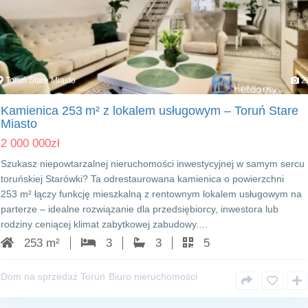
Toruń Stare Miasto
2
Kamienica 253 m² z lokalem usługowym – Toruń Stare
Miasto
2 000 000
zł
Szukasz niepowtarzalnej nieruchomości inwestycyjnej w samym sercu
toruńskiej Starówki? Ta odrestaurowana kamienica o powierzchni
253 m² łączy funkcję mieszkalną z rentownym lokalem usługowym na
parterze – idealne rozwiązanie dla przedsiębiorcy, inwestora lub
rodziny ceniącej klimat zabytkowej zabudowy.…
253 m²
3
3
5
Dom na sprzedaż Toruń
Biuro nieruchomości