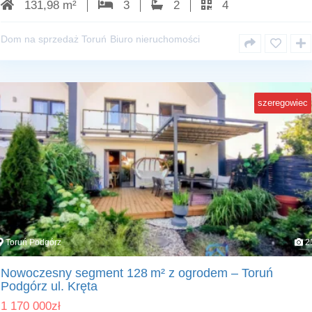
131,98 m²
3
2
4
Dom na sprzedaż Toruń
Biuro nieruchomości
szeregowiec
Toruń Podgórz
2
Nowoczesny segment 128 m² z ogrodem – Toruń
Podgórz ul. Kręta
1 170 000
zł