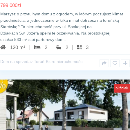
799 000
zł
Marzysz o przytulnym domu z ogrodem, w którym poczujesz klimat
przedmieścia, a jednocześnie w kilka minut dotrzesz na toruńską
Starówkę? Ta nieruchomość przy ul. Spokojnej na
Działkach Św. Józefa spełni te oczekiwania. Na prostokątnej
działce 533 m² stoi parterowy dom…
120 m²
2
2
3
Dom na sprzedaż Toruń
Biuro nieruchomości
bliźniak