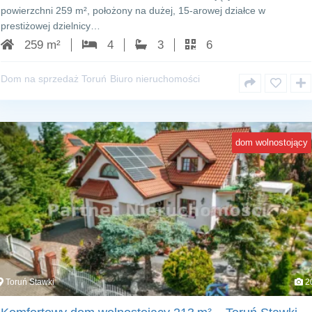
powierzchni 259 m², położony na dużej, 15‑arowej działce w
prestiżowej dzielnicy…
259 m²
4
3
6
Dom na sprzedaż Toruń
Biuro nieruchomości
dom wolnostojący
Toruń Stawki
2