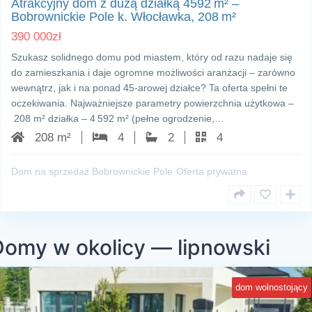
Atrakcyjny dom z dużą działką 4592 m² –
Bobrownickie Pole k. Włocławka, 208 m²
390 000
zł
Szukasz solidnego domu pod miastem, który od razu nadaje się
do zamieszkania i daje ogromne możliwości aranżacji – zarówno
wewnątrz, jak i na ponad 45‑arowej działce? Ta oferta spełni te
oczekiwania. Najważniejsze parametry powierzchnia użytkowa –
208 m² działka – 4 592 m² (pełne ogrodzenie,…
208 m²
4
2
4
Dom na sprzedaż Bobrownickie Pole
Oferta prywatna
Domy w okolicy — lipnowski
dom wolnostojący