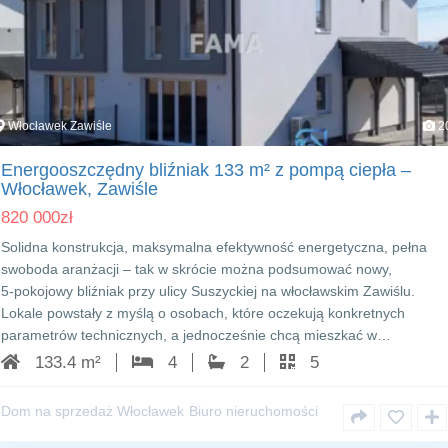
Włocławek Zawiśle
2
Energooszczędny bliźniak 133 m² z pompą ciepła –
Włocławek, Zawiśle
820 000
zł
Solidna konstrukcja, maksymalna efektywność energetyczna, pełna
swoboda aranżacji – tak w skrócie można podsumować nowy,
5‑pokojowy bliźniak przy ulicy Suszyckiej na włocławskim Zawiślu.
Lokale powstały z myślą o osobach, które oczekują konkretnych
parametrów technicznych, a jednocześnie chcą mieszkać w…
133.4 m²
4
2
5
Dom na sprzedaż Włocławek
Biuro nieruchomości