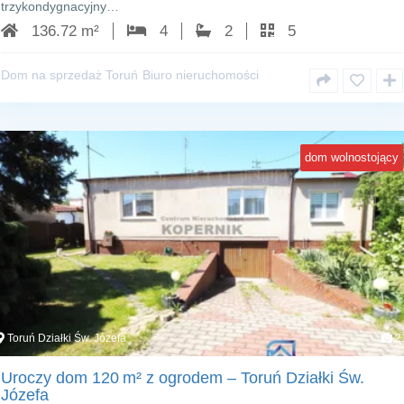
trzykondygnacyjny…
136.72 m²
4
2
5
Dom na sprzedaż Toruń
Biuro nieruchomości
dom wolnostojący
Toruń Działki Św. Józefa
2
Uroczy dom 120 m² z ogrodem – Toruń Działki Św.
Józefa