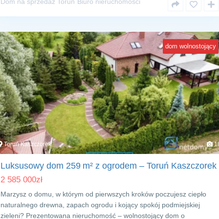
Dom na sprzedaż Toruń
Biuro nieruchomości
dom wolnostojący
Toruń Kaszczorek
1
Luksusowy dom 259 m² z ogrodem – Toruń Kaszczorek
2 585 000
zł
Marzysz o domu, w którym od pierwszych kroków poczujesz ciepło
naturalnego drewna, zapach ogrodu i kojący spokój podmiejskiej
zieleni? Prezentowana nieruchomość – wolnostojący dom o