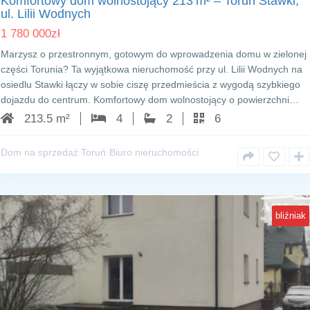
Komfortowy dom wolnostojący 213 m² – Toruń Stawki,
ul. Lilii Wodnych
1 780 000
zł
Marzysz o przestronnym, gotowym do wprowadzenia domu w zielonej
części Torunia? Ta wyjątkowa nieruchomość przy ul. Lilii Wodnych na
osiedlu Stawki łączy w sobie ciszę przedmieścia z wygodą szybkiego
dojazdu do centrum. Komfortowy dom wolnostojący o powierzchni…
213.5 m²
4
2
6
Dom na sprzedaż Toruń
Biuro nieruchomości
bliźniak