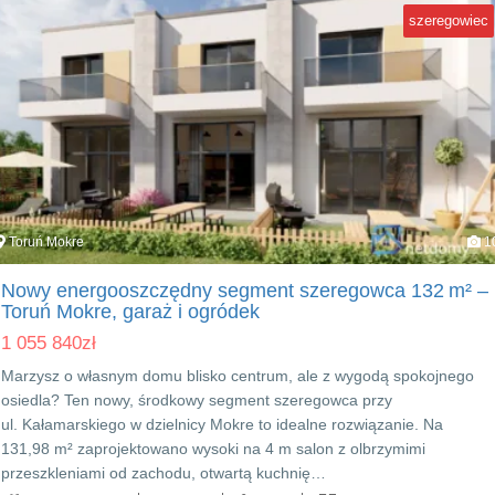
szeregowiec
Toruń Mokre
1
Nowy energooszczędny segment szeregowca 132 m² –
Toruń Mokre, garaż i ogródek
1 055 840
zł
Marzysz o własnym domu blisko centrum, ale z wygodą spokojnego
osiedla? Ten nowy, środkowy segment szeregowca przy
ul. Kałamarskiego w dzielnicy Mokre to idealne rozwiązanie. Na
131,98 m² zaprojektowano wysoki na 4 m salon z olbrzymimi
przeszkleniami od zachodu, otwartą kuchnię…