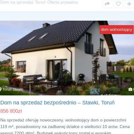
Dom na sprzedaż Toruń
Oferta prywatna
dom wolnostojący
Toruń Stawki
Dom na sprzedaż bezpośrednio – Stawki, Toruń
856 800
zł
Na sprzedaż oferuję nowoczesny, wolnostojący dom o powierzchni
119 m², posadowiony na zadbanej działce o wielkości 10 arów. Cena
wynosi 7200 zł/m². Budynek wykończony został w wysokim