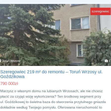
szeregowiec
Toruń Wrzosy
1
Szeregowiec 219 m² do remontu – Toruń Wrzosy ul.
Goździkowa
790 000
zł
Marzysz o własnym domu na lubianych Wrzosach, ale nie chcesz
płacić za czyjąś wizję wykończenia? Ten środkowy segment przy
ul. Goździkowej to świetna baza do stworzenia przytulnego gniazda
dokładnie według Twojego pomysłu. Oferowana nieruchomość to