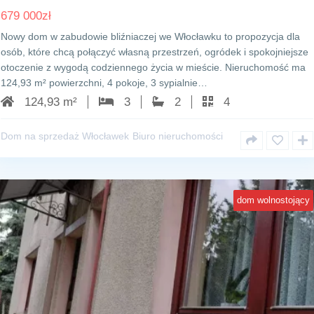
679 000
zł
Nowy dom w zabudowie bliźniaczej we Włocławku to propozycja dla
osób, które chcą połączyć własną przestrzeń, ogródek i spokojniejsze
otoczenie z wygodą codziennego życia w mieście. Nieruchomość ma
124,93 m² powierzchni, 4 pokoje, 3 sypialnie…
124,93 m²
3
2
4
Dom na sprzedaż Włocławek
Biuro nieruchomości
dom wolnostojący