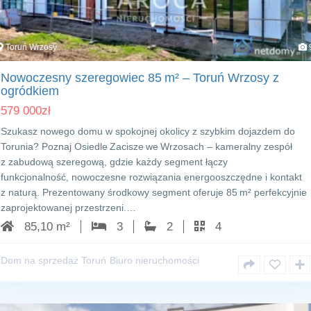
Toruń Wrzosy
Nowoczesny szeregowiec 85 m² – Toruń Wrzosy z
ogródkiem
579 000
zł
Szukasz nowego domu w spokojnej okolicy z szybkim dojazdem do
Torunia? Poznaj Osiedle Zacisze we Wrzosach – kameralny zespół
z zabudową szeregową, gdzie każdy segment łączy
funkcjonalność, nowoczesne rozwiązania energooszczędne i kontakt
z naturą. Prezentowany środkowy segment oferuje 85 m² perfekcyjnie
zaprojektowanej przestrzeni.…
85,10 m²
3
2
4
Dom na sprzedaż Toruń
Biuro nieruchomości