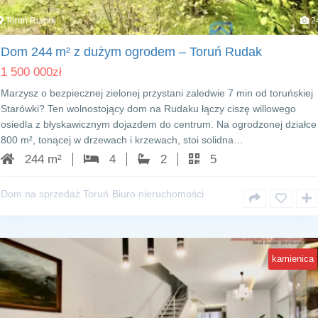
Toruń Rudak
2
Dom 244 m² z dużym ogrodem – Toruń Rudak
1 500 000
zł
Marzysz o bezpiecznej zielonej przystani zaledwie 7 min od toruńskiej
Starówki? Ten wolnostojący dom na Rudaku łączy ciszę willowego
osiedla z błyskawicznym dojazdem do centrum. Na ogrodzonej działce
800 m², tonącej w drzewach i krzewach, stoi solidna…
244 m²
4
2
5
Dom na sprzedaż Toruń
Biuro nieruchomości
kamienica